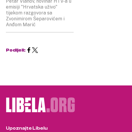
Petar Vlahov, novinar HTV-a u
emisiji "Hrvatska uživo"
tijekom razgovora sa
Zvonimirom Šeparovićem i
Anđom Marić
Podijeli:
Upoznajte Libelu