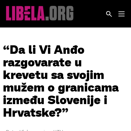
Skip
to
content
“Da li Vi Anđo
razgovarate u
krevetu sa svojim
mužem o granicama
između Slovenije i
Hrvatske?”