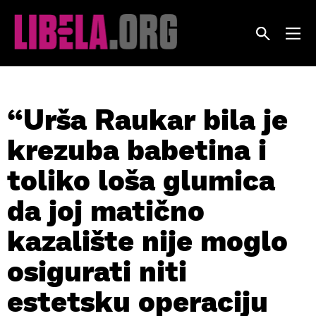
Skip
to
content
“Urša Raukar bila je
krezuba babetina i
toliko loša glumica
da joj matično
kazalište nije moglo
osigurati niti
estetsku operaciju