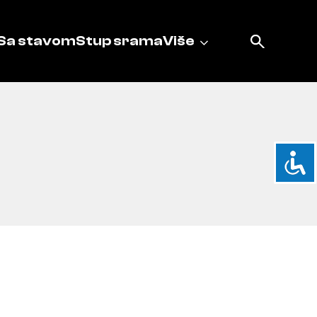
Sa stavom
Stup srama
Više