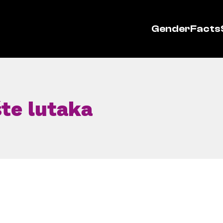
GenderFacts
te lutaka