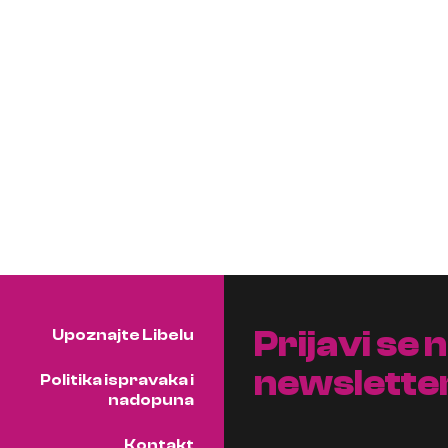
Prijavi se 
Upoznajte Libelu
newslette
Politika ispravaka i
nadopuna
Kontakt