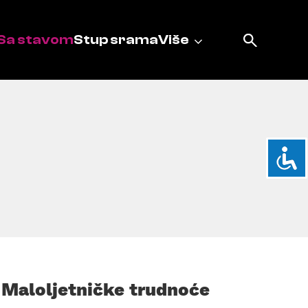
Sa stavom
Stup srama
Više
Maloljetničke trudnoće