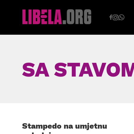
Skip
to
content
SA STAVO
Stampedo na umjetnu