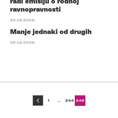
radi emisiju o rodnoj
ravnopravnosti
20.02.2009.
Manje jednaki od drugih
05.02.2009.
1
…
244
246