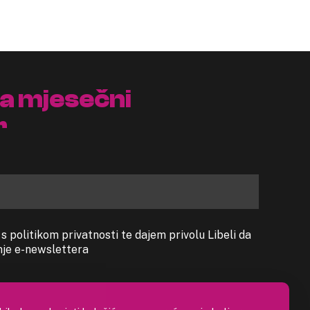
na mjesečni
r
 politikom privatnosti te dajem privolu Libeli da
anje e-newslettera