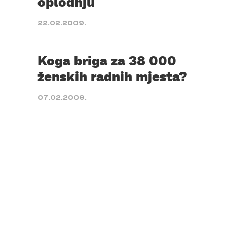
oplodnju
22.02.2009.
Koga briga za 38 000
ženskih radnih mjesta?
07.02.2009.
Posts
pagination