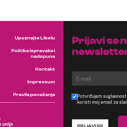
Prijavi se 
Upoznajte Libelu
newslette
Politika ispravaka i
nadopuna
Kontakt
Impressum
Pravila ponašanja
Potvrđujem suglasnost s
koristi moj email za sl
PRIJAVI SE