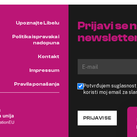
Prijavi se 
Upoznajte Libelu
newslette
Politika ispravaka i
nadopuna
Kontakt
Impressum
Pravila ponašanja
Potvrđujem suglasnost s
koristi moj email za sl
PRIJAVI SE