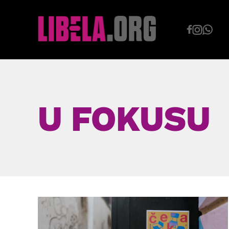
Skip
to
content
U FOKUSU