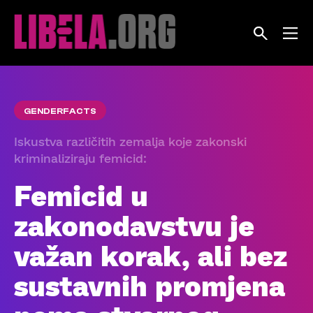
Skip
to
content
GENDERFACTS
Iskustva različitih zemalja koje zakonski
kriminaliziraju femicid:
Femicid u
zakonodavstvu je
važan korak, ali bez
sustavnih promjena