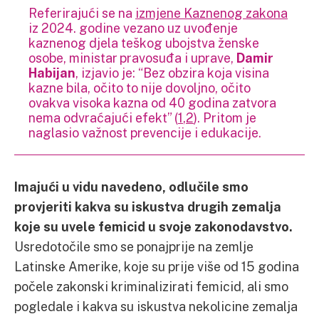
Referirajući se na
izmjene Kaznenog zakona
iz 2024. godine vezano uz uvođenje
kaznenog djela teškog ubojstva ženske
osobe, ministar pravosuđa i uprave,
Damir
Habijan
, izjavio je: “Bez obzira koja visina
kazne bila, očito to nije dovoljno, očito
ovakva visoka kazna od 40 godina zatvora
nema odvraćajući efekt” (
1
,
2
). Pritom je
naglasio važnost prevencije i edukacije.
Imajući u vidu navedeno, odlučile smo
provjeriti kakva su iskustva drugih zemalja
koje su uvele femicid u svoje zakonodavstvo.
Usredotočile smo se ponajprije na zemlje
Latinske Amerike, koje su prije više od 15 godina
počele zakonski kriminalizirati femicid, ali smo
pogledale i kakva su iskustva nekolicine zemalja