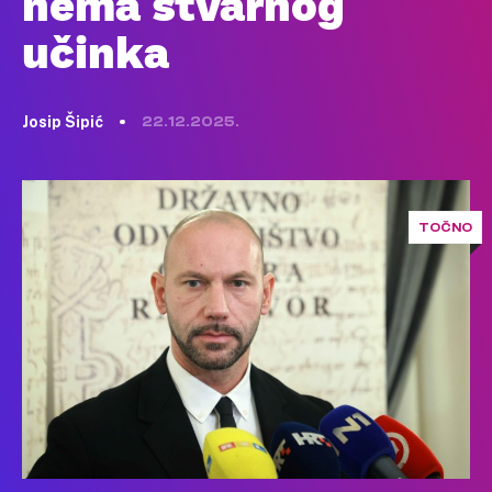
nema stvarnog
učinka
Josip Šipić
22.12.2025.
TOČNO