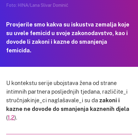
Foto: HINA/Lana Slivar Dominić
Provjerile smo kakva su iskustva zemalja koje
su uvele femicid u svoje zakonodavstvo, kao i
dovode li zakoni i kazne do smanjenja
femicida.
U kontekstu serije ubojstava žena od strane
intimnih partnera posljednjih tjedana, različite_i
stručnjakinje_ci naglašavale_i su da
zakoni i
kazne ne dovode do smanjenja kaznenih djela
(
1
,
2
).