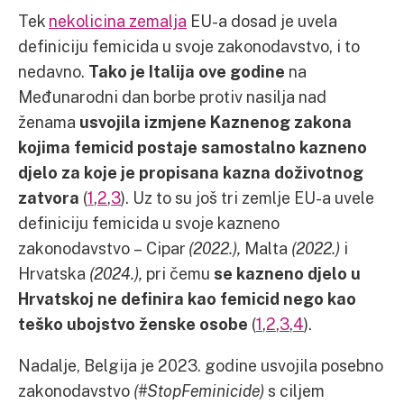
Tek
nekolicina zemalja
EU-a dosad je uvela
definiciju femicida u svoje zakonodavstvo, i to
nedavno.
Tako je Italija ove godine
na
Međunarodni dan borbe protiv nasilja nad
ženama
usvojila izmjene Kaznenog zakona
kojima femicid postaje samostalno kazneno
djelo za koje je propisana kazna doživotnog
zatvora
(
1
,
2
,
3
). Uz to su još tri zemlje EU-a uvele
definiciju femicida u svoje kazneno
zakonodavstvo – Cipar
(2022.),
Malta
(2022.)
i
Hrvatska
(2024.),
pri čemu
se kazneno djelo u
Hrvatskoj ne definira kao femicid nego kao
teško ubojstvo ženske osobe
(
1
,
2
,
3
,
4
).
Nadalje, Belgija je 2023. godine usvojila posebno
zakonodavstvo
(#StopFeminicide)
s ciljem