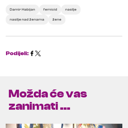
Damir Habijan
femicid
nasilje
nasilje nad ženama
žene
Podijeli:
Možda će vas
zanimati ...