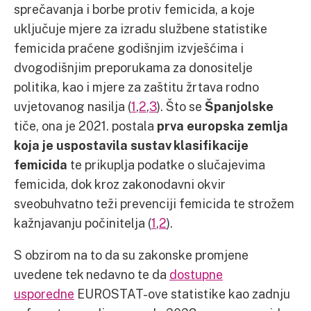
sprečavanja i borbe protiv femicida, a koje
uključuje mjere za izradu službene statistike
femicida praćene godišnjim izvješćima i
dvogodišnjim preporukama za donositelje
politika, kao i mjere za zaštitu žrtava rodno
uvjetovanog nasilja (
1
,
2
,
3
). Što se
Španjolske
tiče, ona je 2021. postala
prva europska zemlja
koja je uspostavila sustav klasifikacije
femicida
te prikuplja podatke o slučajevima
femicida, dok kroz zakonodavni okvir
sveobuhvatno teži prevenciji femicida te strožem
kažnjavanju počinitelja (
1
,
2
).
S obzirom na to da su zakonske promjene
uvedene tek nedavno te da
dostupne
usporedne
EUROSTAT-ove statistike kao zadnju