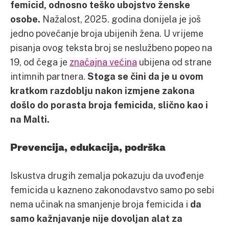
femicid, odnosno teško ubojstvo ženske
osobe.
Nažalost, 2025. godina donijela je još
jedno povećanje broja ubijenih žena. U vrijeme
pisanja ovog teksta broj se neslužbeno popeo na
19, od čega je
značajna većina
ubijena od strane
intimnih partnera.
Stoga se čini da je u ovom
kratkom razdoblju nakon izmjene zakona
došlo do porasta broja femicida, slično kao i
na Malti.
Prevencija, edukacija, podrška
Iskustva drugih zemalja pokazuju da uvođenje
femicida u kazneno zakonodavstvo samo po sebi
nema učinak na smanjenje broja femicida i
da
samo
kažnjavanje nije dovoljan alat za