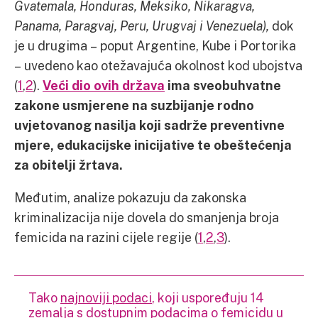
Gvatemala, Honduras, Meksiko, Nikaragva,
Panama, Paragvaj, Peru, Urugvaj i Venezuela),
dok
je u drugima – poput Argentine, Kube i Portorika
– uvedeno kao otežavajuća okolnost kod ubojstva
(
1
,
2
).
Veći dio ovih država
ima sveobuhvatne
zakone usmjerene na suzbijanje rodno
uvjetovanog nasilja koji sadrže preventivne
mjere, edukacijske inicijative te obeštećenja
za obitelji žrtava.
Međutim, analize pokazuju da zakonska
kriminalizacija nije dovela do smanjenja broja
femicida na razini cijele regije (
1
,
2
,
3
).
Tako
najnoviji podaci
, koji uspoređuju 14
zemalja s dostupnim podacima o femicidu u