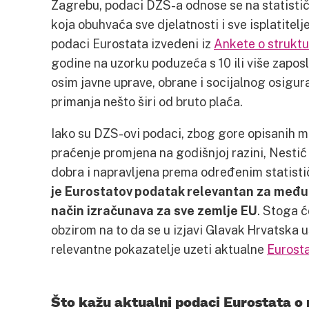
Zagrebu, podaci DZS-a odnose se na statist
koja obuhvaća sve djelatnosti i sve isplatitel
podaci Eurostata izvedeni iz
Ankete o struktu
godine na uzorku poduzeća s 10 ili više zapos
osim javne uprave, obrane i socijalnog osigura
primanja nešto širi od bruto plaća.
Iako su DZS-ovi podaci, zbog gore opisanih m
praćenje promjena na godišnjoj razini, Nesti
dobra i napravljena prema određenim statisti
je Eurostatov podatak relevantan za među
način izračunava za sve zemlje EU
. Stoga 
obzirom na to da se u izjavi Glavak Hrvatska
relevantne pokazatelje uzeti aktualne
Eurost
Što kažu aktualni podaci Eurostata o