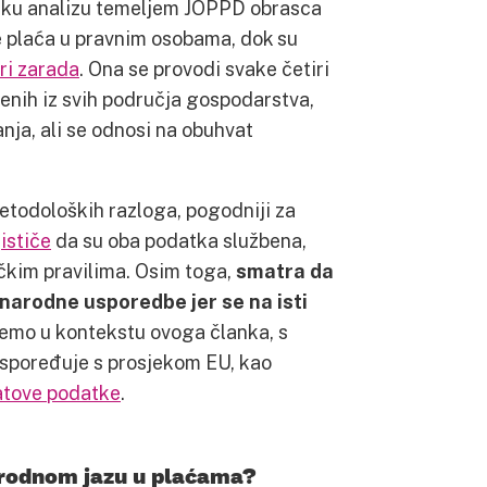
ičku analizu temeljem JOPPD obrasca
je plaća u pravnim osobama, dok su
ri zarada
. Ona se provodi svake četiri
lenih iz svih područja gospodarstva,
nja, ali se odnosi na obuhvat
etodoloških razloga, pogodniji za
ć
ističe
da su oba podatka službena,
čkim pravilima. Osim toga,
smatra da
narodne usporedbe jer se na isti
ćemo u kontekstu ovoga članka, s
 uspoređuje s prosjekom EU, kao
atove podatke
.
 rodnom jazu u plaćama?