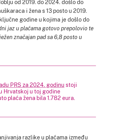
oblju od 2019. do 2024. došlo do
uškaraca i žena s 13 posto u 2019.
 ključne godine u kojima je došlo do
dni jaz u plaćama gotovo prepolovio te
lježen značajan pad sa 6,8 posto u
radu PRS za 2024. godinu
stoji
u Hrvatskoj u toj godine
uto plaća žena bila 1.782 eura.
anjivanja razlike u plaćama između