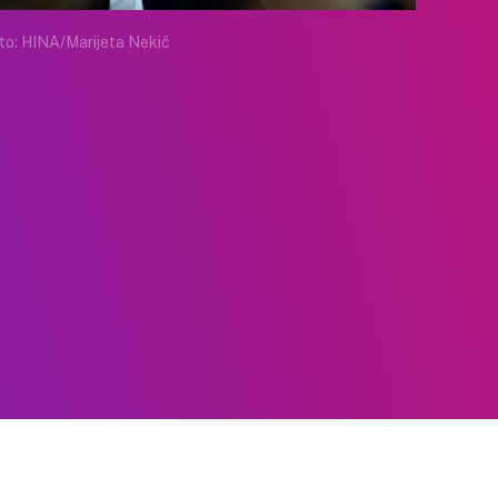
to: HINA/Marijeta Nekić