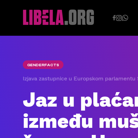
Skip
to
content
GENDERFACTS
Izjava zastupnice u Europskom parlamentu
Jaz u plać
između muš