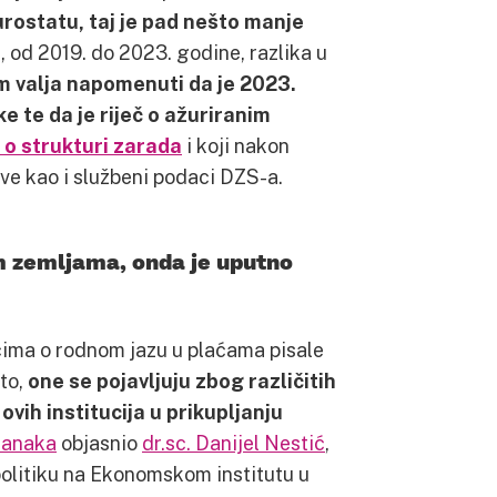
rostatu, taj je pad nešto manje
 od 2019. do 2023. godine, razlika u
om valja napomenuti da je 2023.
e te da je riječ o ažuriranim
 o strukturi zarada
i koji nakon
ove kao i službeni podaci DZS-a.
m zemljama, onda je uputno
ima o rodnom jazu u plaćama pisale
uto,
one se pojavljuju zbog različitih
vih institucija u prikupljanju
lanaka
objasnio
dr.sc. Danijel Nestić
,
 politiku na Ekonomskom institutu u