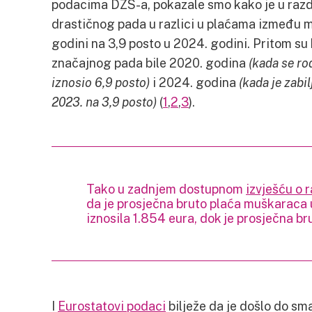
podacima DZS-a, pokazale smo kako je u razd
drastičnog pada u razlici u plaćama između m
godini na 3,9 posto u 2024. godini. Pritom su
značajnog pada bile 2020. godina
(kada se ro
iznosio 6,9 posto)
i 2024. godina
(kada je zabi
2023. na 3,9 posto)
(
1
,
2
,
3
).
Tako u zadnjem dostupnom
izvješću o 
da je prosječna bruto plaća muškaraca 
iznosila 1.854 eura, dok je prosječna br
I
Eurostatovi podaci
bilježe da je došlo do sm