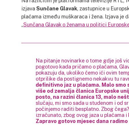
Na različitim je platformama televizije RTL, 
izjava
Sunčane Glavak
, zastupnice u Europs
plaćama između muškaraca i žena. Izjava je d
„
Sunčana Glavak o ženama u politici Europske
Na pitanje novinarke o tome gdje još vid
pogotovo kada pričamo o plaćama, Glav
pokazuju da, ukoliko ćemo ići ovim te
otprilike da postignemo nekakvu tu ra
definitivno jaz u plaćama. Malo smo 
više od zemalja članica Europske unije
posto, na razini članica 13, malo neš
slučaju, mi smo sada u studenom i od sr
počinjemo raditi besplatno. Zbog čega?
izračunato, zbog ovog jaza u plaćama i
Zapravo gotovo mjesec dana radimo 