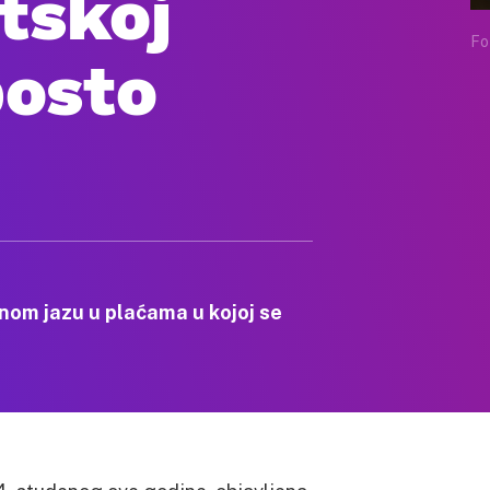
tskoj
Fo
posto
odnom jazu u plaćama u kojoj se