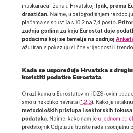
muškaraca i žena u Hrvatskoj.
Ipak, prema Eu
drastičan.
Naime, u petogodišnjem razdoblju,
plaćama se spustila s 10,2 na 7,4 posto
. Prit
zadnja godina za koju Eurostat daje podatk
podacima koji se temelje na zadnjoj
Anketi
ažuriranja pokazuju slične vrijednosti i trend
Kada se uspoređuje Hrvatska s drugi
koristiti podatke Eurostata
O razlikama u Eurostatovim i DZS-ovim podac
smo u nekoliko navrata (
1
,
2
,
3
). Kako je istakn
metodoloških pristupa i sektorskih fokusa o
podataka
. Naime, kako nam je
u jednom od č
predstojnik Odjela za tržište rada i socijalnu