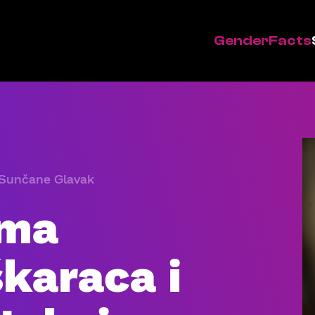
GenderFacts
 Sunčane Glavak
ama
karaca i