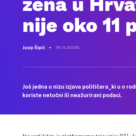
žena u Hrva
nije oko 11 
Josip Šipić
19.11.2025.
Još jedna u nizu izjava političara_ki u o r
koriste netočni ili neažurirani podaci.