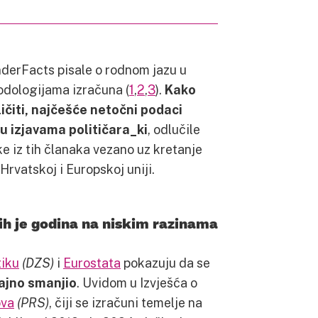
nderFacts pisale o rodnom jazu u
odologijama izračuna (
1
,
2
,
3
).
Kako
ičiti, najčešće netočni podaci
u izjavama političara_ki
, odlučile
ke iz tih članaka vezano uz kretanje
rvatskoj i Europskoj uniji.
ih je godina na niskim razinama
tiku
(DZS)
i
Eurostata
pokazuju da se
čajno smanjio
. Uvidom u Izvješća o
ova
(PRS)
, čiji se izračuni temelje na