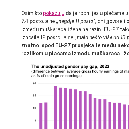
Osim što
pokazuju
da je rodni jaz u plaćama u
7,4 posto, a ne
„negdje 11 posto“,
oni govore i 
između muškaraca i žena na razini EU-27 tako
iznosila 12 posto , a ne
„malo nešto više od 13 
znatno ispod EU-27 prosjeka te među neko
razlikom u plaćama između muškaraca i ž