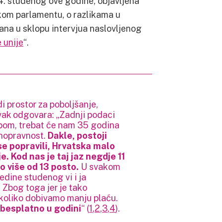
14. studenog ove godine, objavljena
kom parlamentu, o razlikama u
ana u sklopu intervjua naslovljenog
 unije
“.
i prostor za poboljšanje,
ak odgovara: „Zadnji podaci
mpom, trebat će nam 35 godina
vnopravnost.
Dakle, postoji
se popravili, Hrvatska malo
. Kod nas je taj jaz negdje 11
to više od 13 posto.
U svakom
edine studenog vi i ja
 Zbog toga jer je tako
 koliko dobivamo manju plaću.
besplatno u godini
“ (
1
,
2
,
3
,
4
).