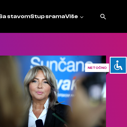
Sa stavom
Stup srama
Više
NETOČNO