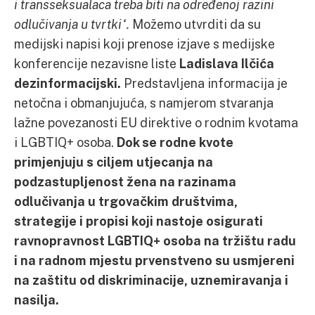
i transseksualaca treba biti na određenoj razini
odlučivanja u tvrtki“.
Možemo utvrditi da su
medijski napisi koji prenose izjave s medijske
konferencije nezavisne liste
Ladislava Ilčića
dezinformacijski.
Predstavljena informacija je
netočna i obmanjujuća, s namjerom stvaranja
lažne povezanosti EU direktive o rodnim kvotama
i LGBTIQ+ osoba.
Dok se rodne kvote
primjenjuju s ciljem utjecanja na
podzastupljenost žena na razinama
odlučivanja u trgovačkim društvima,
strategije i propisi koji nastoje osigurati
ravnopravnost LGBTIQ+ osoba na tržištu radu
i na radnom mjestu prvenstveno su usmjereni
na zaštitu od diskriminacije, uznemiravanja i
nasilja.