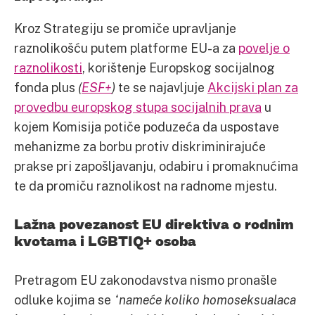
Kroz Strategiju se promiče upravljanje
raznolikošću putem platforme EU-a za
povelje o
raznolikosti
, korištenje Europskog socijalnog
fonda plus
(
ESF+
)
te se najavljuje
Akcijski plan za
provedbu europskog stupa socijalnih prava
u
kojem Komisija potiče poduzeća da uspostave
mehanizme za borbu protiv diskriminirajuće
prakse pri zapošljavanju, odabiru i promaknućima
te da promiču raznolikost na radnome mjestu.
Lažna povezanost EU direktiva o rodnim
kvotama i LGBTIQ+ osoba
Pretragom EU zakonodavstva nismo pronašle
odluke kojima se
“nameće koliko homoseksualaca