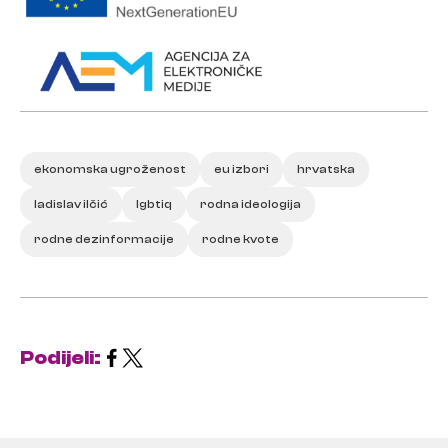
ekonomska ugroženost
eu izbori
hrvatska
ladislav ilčić
lgbtiq
rodna ideologija
rodne dezinformacije
rodne kvote
Podijeli: