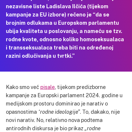
nezavisne liste Ladislava Ilčića (tijekom
kampanje za EU izbore) rečeno je “da se
brojnim odlukama u Europskom parlamentu
ubija kvaliteta u poslovanju, a nameću se tzv.
rodne kvote, odnosno koliko homoseksualaca
i transseksualaca treba biti na određenoj
razini odlučivanja u tvrtki.”
Kako smo već
pisale
, tijekom predizborne
kampanje za Europski parlament 2024. godine u
medijskom prostoru dominirao je narativ o
opasnostima
“rodne ideologije”
. To, dakako, nije
novi narativ. No, relativno nova podtema
antirodnih diskursa je bio prikaz
„rodne