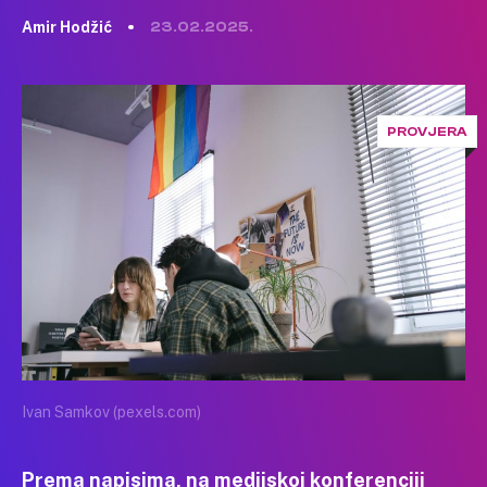
Amir Hodžić
23.02.2025.
PROVJERA
Ivan Samkov (pexels.com)
Prema napisima, na medijskoj konferenciji