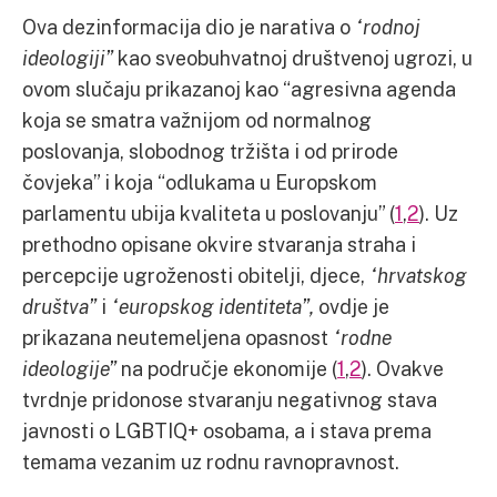
Ova dezinformacija dio je narativa o
“rodnoj
ideologiji”
kao sveobuhvatnoj društvenoj ugrozi, u
ovom slučaju prikazanoj kao “agresivna agenda
koja se smatra važnijom od normalnog
poslovanja, slobodnog tržišta i od prirode
čovjeka” i koja “odlukama u Europskom
parlamentu ubija kvaliteta u poslovanju” (
1
,
2
). Uz
prethodno opisane okvire stvaranja straha i
percepcije ugroženosti obitelji, djece,
“hrvatskog
društva”
i
“europskog identiteta”,
ovdje je
prikazana neutemeljena opasnost
“rodne
ideologije”
na područje ekonomije (
1
,
2
). Ovakve
tvrdnje pridonose stvaranju negativnog stava
javnosti o LGBTIQ+ osobama, a i stava prema
temama vezanim uz rodnu ravnopravnost.