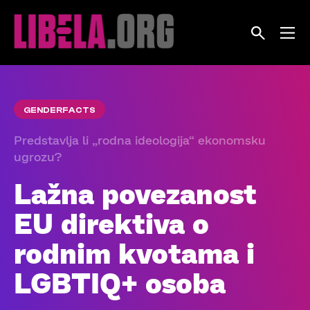
Skip
to
content
GENDERFACTS
Predstavlja li „rodna ideologija“ ekonomsku
ugrozu?
Lažna povezanost
EU direktiva o
rodnim kvotama i
LGBTIQ+ osoba