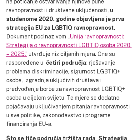
na poticanje ostvarivanja njihove pune
ravnopravnosti i društvene uključenosti,
u
studenome 2020. godine objavljena je prva
strategija EU za LGBTIQ ravnopravnost.
Dokument pod nazivom „
Unija ravnopravnosti:
Strategija o ravnopravnosti LGBTIQ osoba 2020.
– 2025.”
utvrđuje niz ciljanih mjera. One su
raspoređene u
četiri područja
: rješavanje
problema diskriminacije, sigurnost LGBTIQ+
osoba, izgradnja uključivih društava i
predvođenje borbe za ravnopravnost LGBTIQ+
osoba u cijelom svijetu. Te mjere se dodatno
pojačavaju uključivanjem pitanja ravnopravnosti
u sve politike, zakonodavstvo i programe
financiranja EU-a.
Što se tiče područja tržišta rada, Strategija