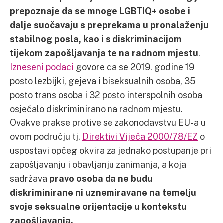
prepoznaje da se mnoge LGBTIQ+ osobe i
dalje suočavaju s preprekama u pronalaženju
stabilnog posla, kao i s diskriminacijom
tijekom zapošljavanja te na radnom mjestu
.
Izneseni podaci
govore da se 2019. godine 19
posto lezbijki, gejeva i biseksualnih osoba, 35
posto trans osoba i 32 posto interspolnih osoba
osjećalo diskriminirano na radnom mjestu.
Ovakve prakse protive se zakonodavstvu EU-a u
ovom području tj.
Direktivi Vijeća 2000/78/EZ
o
uspostavi općeg okvira za jednako postupanje pri
zapošljavanju i obavljanju zanimanja, a koja
sadržava
pravo osoba da ne budu
diskriminirane ni uznemiravane na temelju
svoje seksualne orijentacije u kontekstu
zapošljavanja.