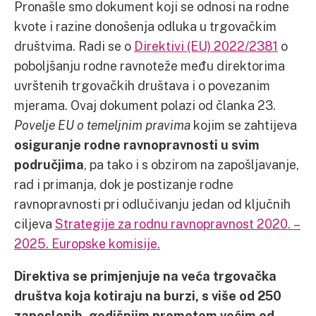
Pronašle smo dokument koji se odnosi na rodne
kvote i razine donošenja odluka u trgovačkim
društvima. Radi se o
Direktivi (EU) 2022/2381
o
poboljšanju rodne ravnoteže među direktorima
uvrštenih trgovačkih društava i o povezanim
mjerama. Ovaj dokument polazi od članka 23.
Povelje EU o temeljnim pravima
kojim se zahtijeva
osiguranje rodne ravnopravnosti u svim
područjima
, pa tako i s obzirom na zapošljavanje,
rad i primanja, dok je postizanje rodne
ravnopravnosti pri odlučivanju jedan od ključnih
ciljeva
Strategije za rodnu ravnopravnost 2020. –
2025. Europske komisije.
Direktiva se primjenjuje na veća trgovačka
društva koja kotiraju na burzi, s više od 250
zaposlenih, godišnjim prometom većim od