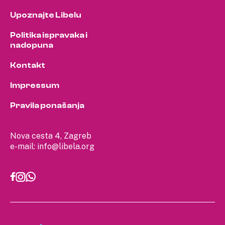
Upoznajte Libelu
Politika ispravaka i
nadopuna
Kontakt
Impressum
Pravila ponašanja
Nova cesta 4, Zagreb
e-mail:
info@libela.org