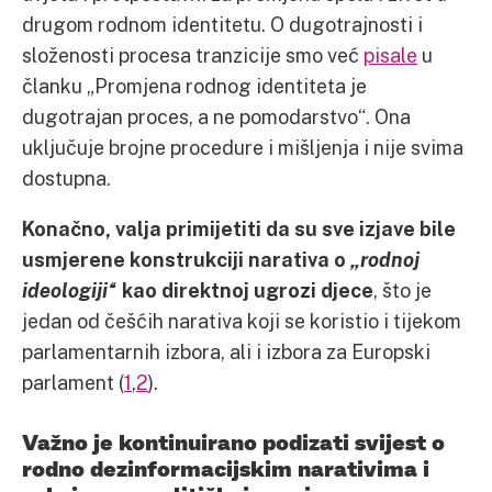
drugom rodnom identitetu. O dugotrajnosti i
složenosti procesa tranzicije smo već
pisale
u
članku „Promjena rodnog identiteta je
dugotrajan proces, a ne pomodarstvo“. Ona
uključuje brojne procedure i mišljenja i nije svima
dostupna.
Konačno, valja primijetiti da su sve izjave bile
usmjerene konstrukciji narativa o
„rodnoj
ideologiji“
kao direktnoj ugrozi djece
, što je
jedan od češćih narativa koji se koristio i tijekom
parlamentarnih izbora, ali i izbora za Europski
parlament (
1
,
2
).
Važno je kontinuirano podizati svijest o
rodno dezinformacijskim narativima
i