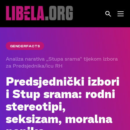
Skip
to
content
GENDERFACTS
Analiza narativa „Stupa srama“ tijekom izbora
za Predsjednika/icu RH
Predsjednički izbori
i Stup srama: rodni
stereotipi,
seksizam, moralna