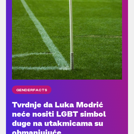
GENDERFACTS
Tvrdnje da Luka Modrić
neće nositi LGBT simbol
duge na utakmicama su
obmanjujuće