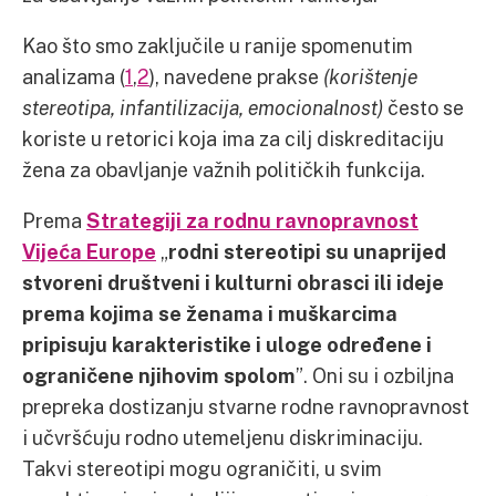
Kao što smo zaključile u ranije spomenutim
analizama (
1
,
2
), navedene prakse
(korištenje
stereotipa, infantilizacija, emocionalnost)
često se
koriste u retorici koja ima za cilj diskreditaciju
žena za obavljanje važnih političkih funkcija.
Prema
Strategiji za rodnu ravnopravnost
Vijeća Europe
„
rodni stereotipi su unaprijed
stvoreni društveni i kulturni obrasci ili ideje
prema kojima se ženama i muškarcima
pripisuju karakteristike i uloge određene i
ograničene njihovim spolom
”. Oni su i ozbiljna
prepreka dostizanju stvarne rodne ravnopravnost
i učvršćuju rodno utemeljenu diskriminaciju.
Takvi stereotipi mogu ograničiti, u svim