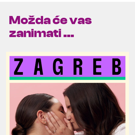
Možda će vas
zanimati ...