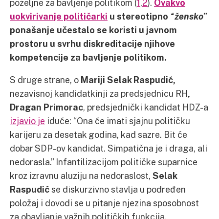
poželjne za bavljenje politikom (
1
,
2
).
Ovakvo
uokvirivanje političarki
u stereotipno
“žensko”
ponašanje učestalo se koristi u javnom
prostoru u svrhu diskreditacije njihove
kompetencije za bavljenje politikom.
S druge strane, o
Mariji Selak Raspudić,
nezavisnoj kandidatkinji za predsjednicu RH
,
Dragan Primorac
, predsjednički kandidat HDZ-a
izjavio je
iduće: “Ona će imati sjajnu političku
karijeru za desetak godina, kad sazre. Bit će
dobar SDP-ov kandidat. Simpatična je i draga, ali
nedorasla.” Infantilizacijom političke suparnice
kroz izravnu aluziju na nedoraslost,
Selak
Raspudić
se diskurzivno stavlja u podređen
položaj i dovodi se u pitanje njezina sposobnost
za obavljanje važnih političkih funkcija.