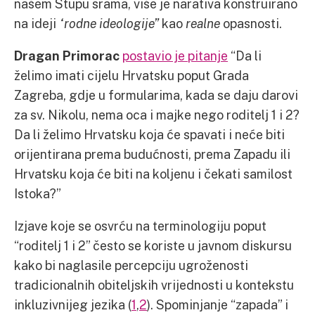
našem Stupu srama, više je narativa konstruirano
na ideji
“rodne ideologije”
kao
realne
opasnosti.
Dragan Primorac
postavio je pitanje
“Da li
želimo imati cijelu Hrvatsku poput Grada
Zagreba, gdje u formularima, kada se daju darovi
za sv. Nikolu, nema oca i majke nego roditelj 1 i 2?
Da li želimo Hrvatsku koja će spavati i neće biti
orijentirana prema budućnosti, prema Zapadu ili
Hrvatsku koja će biti na koljenu i čekati samilost
Istoka?”
Izjave koje se osvrću na terminologiju poput
“roditelj 1 i 2” često se koriste u javnom diskursu
kako bi naglasile percepciju ugroženosti
tradicionalnih obiteljskih vrijednosti u kontekstu
inkluzivnijeg jezika (
1
,
2
). Spominjanje “zapada” i