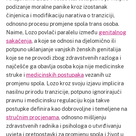
podizanje moralne panike kroz izostanak
činjenica i modifikaciju narativa o tranziciji,
odnosno procesu promjene spola trans osoba.
Naime, Lozo povlači paralelu između
genitalnog
sakaćenja
, a koje se odnosi na djelomično ili
potpuno uklanjanje vanjskih ženskih genitalija
koje se ne provodi zbog zdravstvenih razloga i
najčešće ga obavlja osoba koja nije medicinske
struke i
medicinskih postupaka
vezanih uz
promjenu spola. Lozo kroz svoju izjavu implicira
nasilnu prirodu tranzicije, potpuno ignorirajući
pravnu i medicinsku regulaciju koja takve
postupke definira kao dobrovoljne i temeljene na
stručnim procjenama
, odnosno mišljenju
zdravstvenih radnika i psihologa o utvrđivanju
uvjeta i pretpostavki za promjenu spola i život u