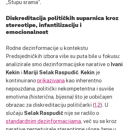
„Stupu srama“.
Diskreditacija političkih suparnica kroz
stereotipe, infantilizaciju i
emocionalnost
Rodne dezinformacije u kontekstu
Predsjedničkih izbora više su puta bile u fokusu:
analizirale smo dezinformacijske narative o
Ivani
Kekin
i
Mariji Selak Raspudić
.
Kekin
je
kontinuirano
prikazivana
kao inherentno
nepouzdana, politički nekompetentna i suviše
emotivna
(histerična, bijesna)
što je uobičajen
obrazac za diskreditaciju političarki (
1
,
2
). U
slučaju
Selak Raspudić
nije se radilo o
standardnim dezinformacijama
, već su se kroz
narative perpetuirale stereotipne uloge žene u