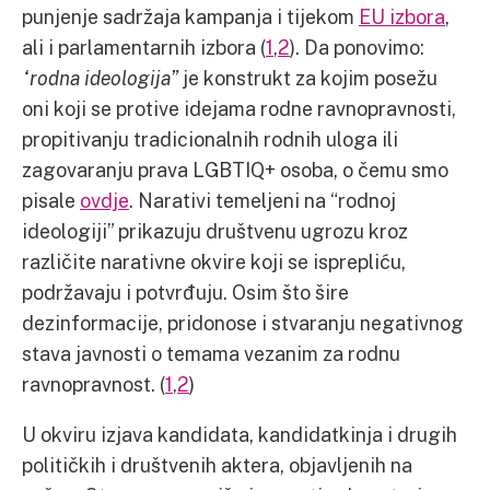
punjenje sadržaja kampanja i tijekom
EU izbora
,
ali i parlamentarnih izbora (
1
,
2
). Da ponovimo:
“rodna ideologija”
je konstrukt za kojim posežu
oni koji se protive idejama rodne ravnopravnosti,
propitivanju tradicionalnih rodnih uloga ili
zagovaranju prava LGBTIQ+ osoba, o čemu smo
pisale
ovdje
. Narativi temeljeni na “rodnoj
ideologiji” prikazuju društvenu ugrozu kroz
različite narativne okvire koji se isprepliću,
podržavaju i potvrđuju. Osim što šire
dezinformacije, pridonose i stvaranju negativnog
stava javnosti o temama vezanim za rodnu
ravnopravnost. (
1
,
2
)
U okviru izjava kandidata, kandidatkinja i drugih
političkih i društvenih aktera, objavljenih na