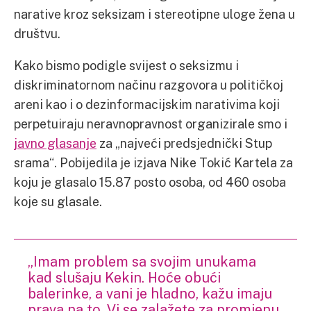
narative kroz seksizam i stereotipne uloge žena u
društvu.
Kako bismo podigle svijest o seksizmu i
diskriminatornom načinu razgovora u političkoj
areni kao i o dezinformacijskim narativima koji
perpetuiraju neravnopravnost organizirale smo i
javno glasanje
za „najveći predsjednički Stup
srama“. Pobijedila je izjava Nike Tokić Kartela za
koju je glasalo 15.87 posto osoba, od 460 osoba
koje su glasale.
„Imam problem sa svojim unukama
kad slušaju Kekin. Hoće obući
balerinke, a vani je hladno, kažu imaju
prava na to. Vi se zalažete za promjenu