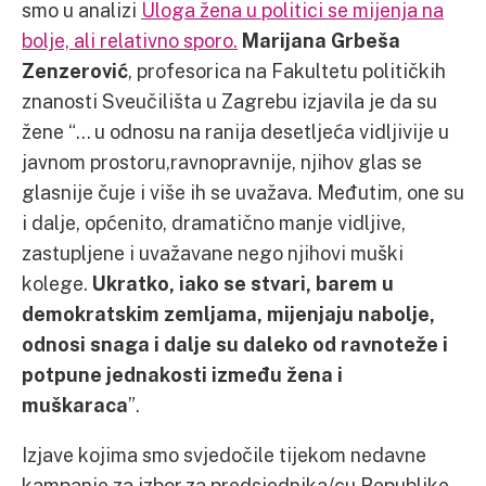
smo u analizi
Uloga žena u politici se mijenja na
bolje, ali relativno sporo.
Marijana Grbeša
Zenzerović
, profesorica na Fakultetu političkih
znanosti Sveučilišta u Zagrebu izjavila je da su
žene “… u odnosu na ranija desetljeća vidljivije u
javnom prostoru,ravnopravnije, njihov glas se
glasnije čuje i više ih se uvažava. Međutim, one su
i dalje, općenito, dramatično manje vidljive,
zastupljene i uvažavane nego njihovi muški
kolege.
Ukratko, iako se stvari, barem u
demokratskim zemljama, mijenjaju nabolje,
odnosi snaga i dalje su daleko od ravnoteže i
potpune jednakosti između žena i
muškaraca
”.
Izjave kojima smo svjedočile tijekom nedavne
kampanje za izbor za predsjednika/cu Republike