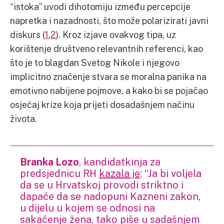
“istoka” uvodi dihotomiju između percepcije
napretka i nazadnosti, što može polarizirati javni
diskurs (
1
,
2
). Kroz izjave ovakvog tipa, uz
korištenje društveno relevantnih referenci, kao
što je to blagdan Svetog Nikole i njegovo
implicitno značenje stvara se moralna panika na
emotivno nabijene pojmove, a kako bi se pojačao
osjećaj krize koja prijeti dosadašnjem načinu
života.
Branka Lozo
, kandidatkinja za
predsjednicu RH
kazala je
: “Ja bi voljela
da se u Hrvatskoj provodi striktno i
dapače da se nadopuni Kazneni zakon,
u dijelu u kojem se odnosi na
sakaćenje žena, tako piše u sadašnjem