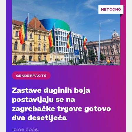
NETOČNO
GENDERFACTS
Zastave duginih boja
postavljaju se na
zagrebačke trgove gotovo
dva desetljeća
19.06.2026.