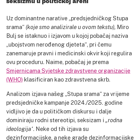
seksizmu u političkoj areni
Uz dominantne narative „predsjedničkog Stupa
srama“
(koje smo analizirale u ovom tekstu),
Miro
Bulj se istaknuo i izjavom u kojoj pobačaj naziva
„ubojstvom nerođenog djeteta“, pri čemu
zanemaruje pravni i medicinski okvir koji regulira
ovu proceduru. Naime, pobačaj je prema
Smjernicama Svjetske zdravstvene organizacije
(WHO)
klasificiran kao zdravstvena skrb.
Analizom izjava našeg „Stupa srama“ za vrijeme
predsjedničke kampanje 2024./2025. godine
vidljivo je da u političkom diskursu i dalje
dominiraju rodni stereotipi, seksizam i
„rodna
ideologija“
. Neke od tih izjava su
dezinformacijske, a neke grade dezinformacijske