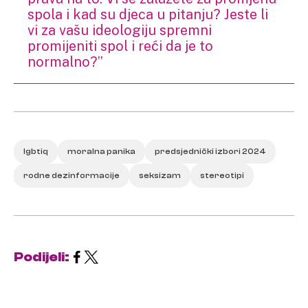
spola i kad su djeca u pitanju? Jeste li
vi za vašu ideologiju spremni
promijeniti spol i reći da je to
normalno?”
lgbtiq
moralna panika
predsjednički izbori 2024
rodne dezinformacije
seksizam
stereotipi
Podijeli: