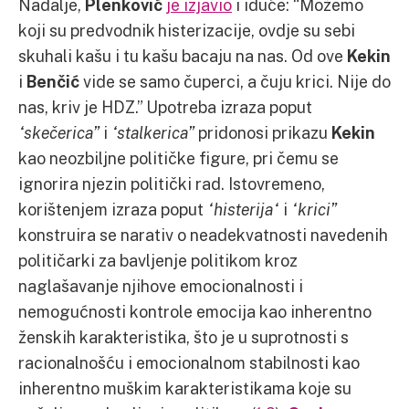
Nadalje,
Plenković
je izjavio
i iduće: “Možemo
koji su predvodnik histerizacije, ovdje su sebi
skuhali kašu i tu kašu bacaju na nas. Od ove
Kekin
i
Benčić
vide se samo čuperci, a čuju krici. Nije do
nas, kriv je HDZ.” Upotreba izraza poput
“skečerica”
i
“stalkerica”
pridonosi prikazu
Kekin
kao neozbiljne političke figure, pri čemu se
ignorira njezin politički rad. Istovremeno,
korištenjem izraza poput
“histerija“
i
“krici”
konstruira se narativ o neadekvatnosti navedenih
političarki za bavljenje politikom kroz
naglašavanje njihove emocionalnosti i
nemogućnosti kontrole emocija kao inherentno
ženskih karakteristika, što je u suprotnosti s
racionalnošću i emocionalnom stabilnosti kao
inherentno muškim karakteristikama koje su