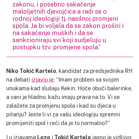
zakonu, i posebno sakaćenje
maloljetnih djevojčica a radi se o
rodnoj ideologiji tj. nasilnoj promjeni
spola. Ja bi voljela da se zakon proširi i
na sakaćenje muških i da se
sankcioniraju svi koji sudjeluju u
postupku tzv. promjene spola.”
Niko Tokić Kartelo
, kandidat za predsjednika RH
na debati
izjavio je
: “Imam problem sa svojim
unukama kad slušaju Kekin. Hoće obući balerinke,
a vani je hladno, kažu imaju prava na to. Vi se
zalažete za promjenu spola i kad su djeca u
pitanju? Jeste li vi za vašu ideologiju spremni
promijeniti spol i reći da je to normalno?”
I u izjavama
Lozo
i
Tokić Kartela
jasno je vidljivo