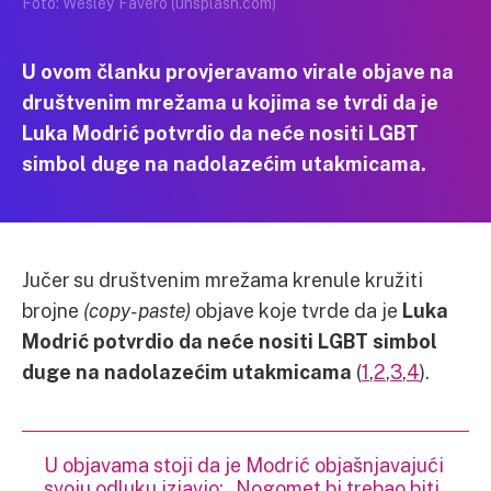
Foto: Wesley Fávero (unsplash.com)
U ovom članku provjeravamo virale objave na
društvenim mrežama u kojima se tvrdi da je
Luka Modrić potvrdio da neće nositi LGBT
simbol duge na nadolazećim utakmicama.
Jučer su društvenim mrežama krenule kružiti
brojne
(copy-paste)
objave koje tvrde da je
Luka
Modrić potvrdio da neće nositi LGBT simbol
duge na nadolazećim utakmicama
(
1
,
2
,
3
,
4
).
U objavama stoji da je Modrić objašnjavajući
svoju odluku izjavio: „Nogomet bi trebao biti