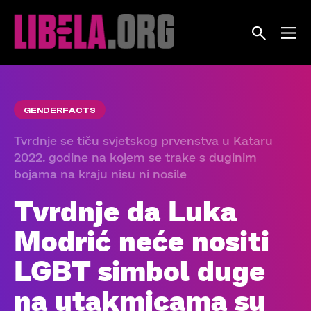
Skip
to
content
GENDERFACTS
Tvrdnje se tiču svjetskog prvenstva u Kataru
2022. godine na kojem se trake s duginim
bojama na kraju nisu ni nosile
Tvrdnje da Luka
Modrić neće nositi
LGBT simbol duge
na utakmicama su