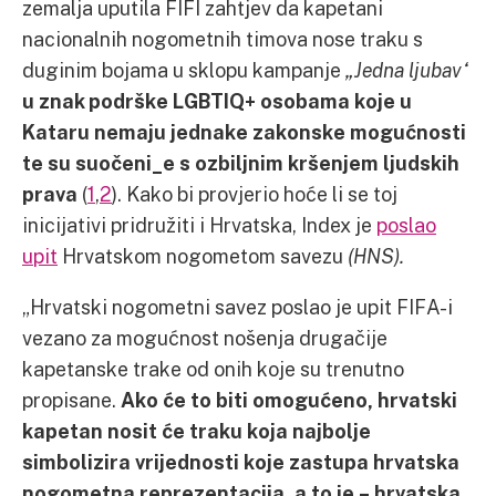
zemalja uputila FIFI zahtjev da kapetani
nacionalnih nogometnih timova nose traku s
duginim bojama u sklopu kampanje
„Jedna ljubav“
u znak podrške LGBTIQ+ osobama koje u
Kataru nemaju jednake zakonske mogućnosti
te su suočeni_e s ozbiljnim kršenjem ljudskih
prava
(
1
,
2
). Kako bi provjerio hoće li se toj
inicijativi pridružiti i Hrvatska, Index je
poslao
upit
Hrvatskom nogometom savezu
(HNS).
„Hrvatski nogometni savez poslao je upit FIFA-i
vezano za mogućnost nošenja drugačije
kapetanske trake od onih koje su trenutno
propisane.
Ako će to biti omogućeno, hrvatski
kapetan nosit će traku koja najbolje
simbolizira vrijednosti koje zastupa hrvatska
nogometna reprezentacija, a to je – hrvatska