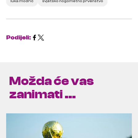
luka modrić
svjetsko nogometno prvenstvo
Podijeli:
Možda će vas
zanimati ...