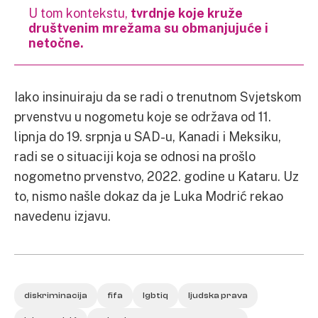
U tom kontekstu,
tvrdnje koje kruže
društvenim mrežama su obmanjujuće i
netočne.
Iako insinuiraju da se radi o trenutnom Svjetskom
prvenstvu u nogometu koje se održava od 11.
lipnja do 19. srpnja u SAD-u, Kanadi i Meksiku,
radi se o situaciji koja se odnosi na prošlo
nogometno prvenstvo, 2022. godine u Kataru. Uz
to, nismo našle dokaz da je Luka Modrić rekao
navedenu izjavu.
diskriminacija
fifa
lgbtiq
ljudska prava