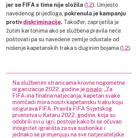
jer se FIFA s time nije složila
(
1
,
2
). Umjesto
navedenog prijedloga,
pokrenula je kampanju
protiv
diskriminacije
.
Također, zaprijetila je
žutim kartonima ako se službena pravila neće
poštovati pa su navedene zemlje odustale od
nošenje kapetanskih traka s duginim bojama (
1
,
2
).
Na službenim stranicama krovne nogometne
organizacije 2022. godine je
pisalo
: „Za
FIFA-ina finalna natjecanja, kapetan svake
momčadi mora nositi kapetansku traku koju
osigurava FIFA. Pravila FIFA Svjetskog
prvenstva u Kataru 2022. godine, koja su
odobrili svi u igri, postoje kako bi se očuvao
integritet igrališta za sve sudionike i
jednako se primjenjuju na sve natjecateljske