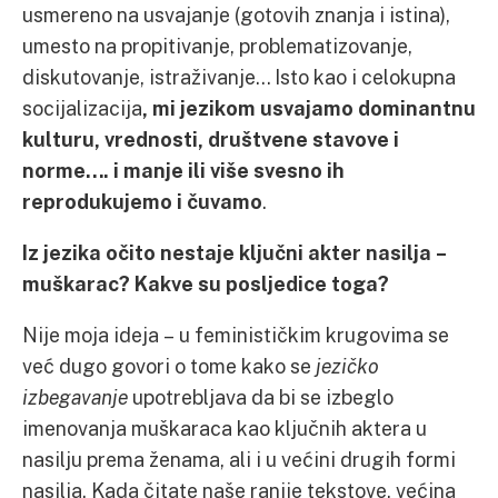
usmereno na usvajanje (gotovih znanja i istina),
umesto na propitivanje, problematizovanje,
diskutovanje, istraživanje… Isto kao i celokupna
socijalizacija
, mi jezikom usvajamo dominantnu
kulturu, vrednosti, društvene stavove i
norme…. i manje ili više svesno ih
reprodukujemo i čuvamo
.
Iz jezika očito nestaje ključni akter nasilja –
muškarac? Kakve su posljedice toga?
Nije moja ideja – u feminističkim krugovima se
već dugo govori o tome kako se
jezičko
izbegavanje
upotrebljava da bi se izbeglo
imenovanja muškaraca kao ključnih aktera u
nasilju prema ženama, ali i u većini drugih formi
nasilja. Kada čitate naše ranije tekstove, većina