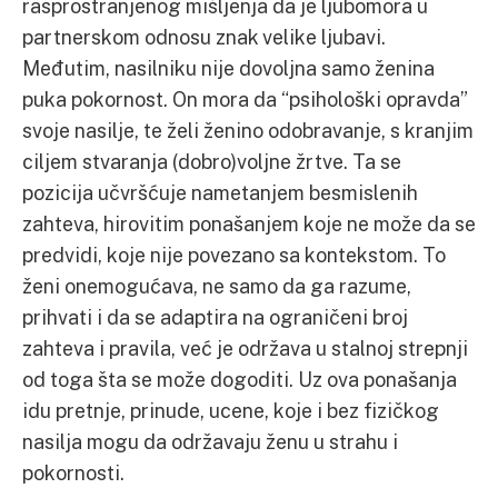
rasprostranjenog mišljenja da je ljubomora u
partnerskom odnosu znak velike ljubavi.
Međutim, nasilniku nije dovoljna samo ženina
puka pokornost. On mora da “psihološki opravda”
svoje nasilje, te želi ženino odobravanje, s kranjim
ciljem stvaranja (dobro)voljne žrtve. Ta se
pozicija učvršćuje nametanjem besmislenih
zahteva, hirovitim ponašanjem koje ne može da se
predvidi, koje nije povezano sa kontekstom. To
ženi onemogućava, ne samo da ga razume,
prihvati i da se adaptira na ograničeni broj
zahteva i pravila, već je održava u stalnoj strepnji
od toga šta se može dogoditi. Uz ova ponašanja
idu pretnje, prinude, ucene, koje i bez fizičkog
nasilja mogu da održavaju ženu u strahu i
pokornosti.