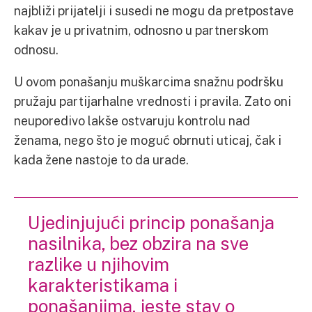
najbliži prijatelji i susedi ne mogu da pretpostave
kakav je u privatnim, odnosno u partnerskom
odnosu.
U ovom ponašanju muškarcima snažnu podršku
pružaju partijarhalne vrednosti i pravila. Zato oni
neuporedivo lakše ostvaruju kontrolu nad
ženama, nego što je moguć obrnuti uticaj, čak i
kada žene nastoje to da urade.
Ujedinjujući princip ponašanja
nasilnika, bez obzira na sve
razlike u njihovim
karakteristikama i
ponašanjima, jeste stav o