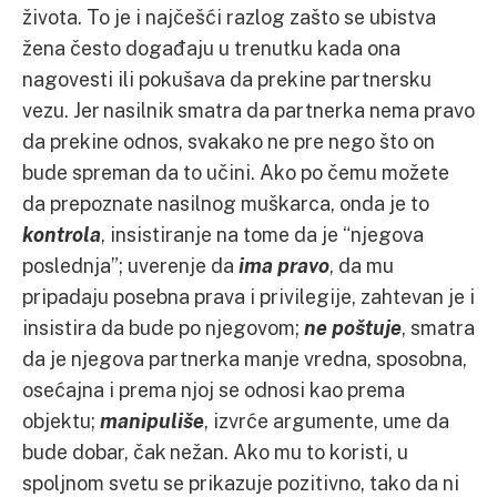
života. To je i najčešći razlog zašto se ubistva
žena često događaju u trenutku kada ona
nagovesti ili pokušava da prekine partnersku
vezu. Jer nasilnik smatra da partnerka nema pravo
da prekine odnos, svakako ne pre nego što on
bude spreman da to učini. Ako po čemu možete
da prepoznate nasilnog muškarca, onda je to
kontrola
, insistiranje na tome da je “njegova
poslednja”; uverenje da
ima pravo
, da mu
pripadaju posebna prava i privilegije, zahtevan je i
insistira da bude po njegovom;
ne poštuje
, smatra
da je njegova partnerka manje vredna, sposobna,
osećajna i prema njoj se odnosi kao prema
objektu;
manipuliše
, izvrće argumente, ume da
bude dobar, čak nežan. Ako mu to koristi, u
spoljnom svetu se prikazuje pozitivno, tako da ni