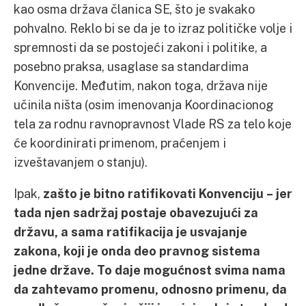
kao osma država članica SE, što je svakako
pohvalno. Reklo bi se da je to izraz političke volje i
spremnosti da se postojeći zakoni i politike, a
posebno praksa, usaglase sa standardima
Konvencije. Međutim, nakon toga, država nije
učinila ništa (osim imenovanja Koordinacionog
tela za rodnu ravnopravnost Vlade RS za telo koje
će koordinirati primenom, praćenjem i
izveštavanjem o stanju).
Ipak,
zašto je bitno ratifikovati Konvenciju – jer
tada njen sadržaj postaje obavezujući za
državu, a sama ratifikacija je usvajanje
zakona, koji je onda deo pravnog sistema
jedne države. To daje mogućnost svima nama
da zahtevamo promenu, odnosno primenu, da