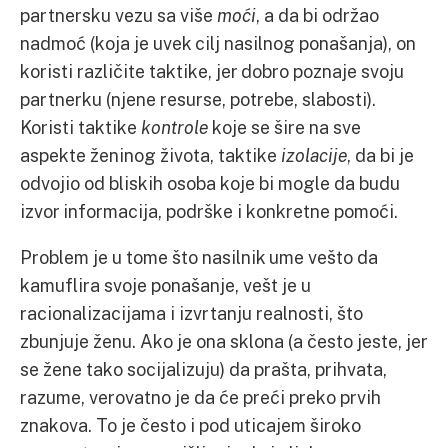
partnersku vezu sa više
moći
, a da bi održao
nadmoć (koja je uvek cilj nasilnog ponašanja), on
koristi različite taktike, jer dobro poznaje svoju
partnerku (njene resurse, potrebe, slabosti).
Koristi taktike
kontrole
koje se šire na sve
aspekte ženinog života, taktike
izolacije
, da bi je
odvojio od bliskih osoba koje bi mogle da budu
izvor informacija, podrške i konkretne pomoći.
Problem je u tome što nasilnik ume vešto da
kamuflira svoje ponašanje, vešt je u
racionalizacijama i izvrtanju realnosti, što
zbunjuje ženu. Ako je ona sklona (a često jeste, jer
se žene tako socijalizuju) da prašta, prihvata,
razume, verovatno je da će preći preko prvih
znakova. To je često i pod uticajem široko