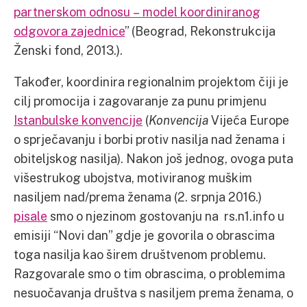
partnerskom odnosu – model koordiniranog
odgovora zajednice
” (Beograd, Rekonstrukcija
Ženski fond, 2013.).
Također, koordinira regionalnim projektom čiji je
cilj promocija i zagovaranje za punu primjenu
Istanbulske konvencije
(
Konvencija
Vijeća Europe
o sprječavanju i borbi protiv nasilja nad ženama i
obiteljskog nasilja). Nakon još jednog, ovoga puta
višestrukog ubojstva, motiviranog muškim
nasiljem nad/prema ženama (2. srpnja 2016.)
pisale
smo o njezinom gostovanju na rs.n1.info u
emisiji “Novi dan” gdje je govorila o obrascima
toga nasilja kao širem društvenom problemu.
Razgovarale smo o tim obrascima, o problemima
nesuočavanja društva s nasiljem prema ženama, o