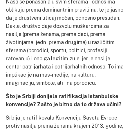
Naša se ponašanja u svim sferama i odnosima
oblikuju prema dominantnim pravilima, te je jasno
da je društveni uticaj moćan, odnosno presudan.
Dakle, društvo daje dozvolu muškarcima za
nasilje (prema ženama, prema deci, prema
životinjama, jedni prema drugima) u različitim
sferama (porodici, sportu, politici, profesiji,
ratovanju) i ono ga legitimizuje, jer je nasilje
centar patrijarhata i patrijarhalnih odnosa. To ima
implikacije na mas-medije, na kulturu,
imaginaciju, simbole, ali i na porodicu.
Što je Srbiji donijela ratifikacija Istanbulske
konvencije? Zašto je bitno da to država učini?
Srbija je ratifikovala Konvenciju Saveta Evrope
protiv nasilja prema ženama krajem 2013. godine,