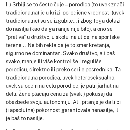
I u Srbiji se to često čuje – porodica (to uvek znači
tradicionalna) je u krizi, porodične vrednosti (uvek
tradicionalne) su se izgubile… i zbog toga dolazi
do nasilja (kao da ga ranije nije bilo), a ono se
“preliva” u društvo, u školu, na ulice, na sportske
terene…. Ne bih rekla da je to smer kretanja,
sigurno ne dominantan. Svako društvo, ali baš
svako, manje ili više kontroliše i reguliše
porodicu, direktno ili preko serije posrednika. Ta
tradicionalna porodica, uvek heteroseksualna,
uvek sa ocem na čelu porodice, je patrijarhat na
delu. Žene plaćaju cenu za (svaki) pokušaj da
obezbede svoju autonomiju. Ali, pitanje je da li bi
(i apsolutna) pokornost garantovala nenasilje, ili
je baš to nasilje.