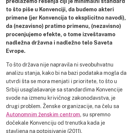
predlažemo rešenja čiji je minimalni standard
to što piše u Konvenciji, da budemo akteri
primene (jer Konvencija to eksplicitno navodi),
da (nezavisno) pratimo primenu, (nezavisno)
procenjujemo efekte, o tome izveštavamo
nadležna državna i nadležno telo Saveta
Evrope.
To što država nije napravila ni sveobuhvatnu
analizu stanja, kako bi na bazi podataka mogla da
utvrdi šta se mora menjati i prioritete, to što u
Srbiji usaglašavanje sa standardima Konvencije
svode na izmenu krivičnog zakonodavstva, je
drugi problem. Ženske organizacije, na čelu sa
Autonomnim ženskim centrom
, su spremno
dočekale Konvenciju od trenutka kada je
stavljena na potpisivanje (2011).