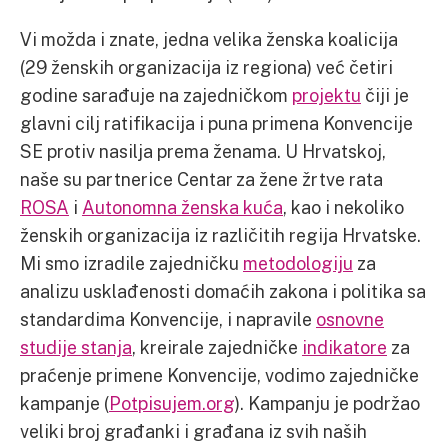
Vi možda i znate, jedna velika ženska koalicija
(29 ženskih organizacija iz regiona) već četiri
godine sarađuje na zajedničkom
projektu
čiji je
glavni cilj ratifikacija i puna primena Konvencije
SE protiv nasilja prema ženama. U Hrvatskoj,
naše su partnerice Centar za žene žrtve rata
ROSA
i
Autonomna ženska kuća
, kao i nekoliko
ženskih organizacija iz različitih regija Hrvatske.
Mi smo izradile zajedničku
metodologiju
za
analizu usklađenosti domaćih zakona i politika sa
standardima Konvencije, i napravile
osnovne
studije stanja
, kreirale zajedničke
indikatore
za
praćenje primene Konvencije, vodimo zajedničke
kampanje (
Potpisujem.org
). Kampanju je podržao
veliki broj građanki i građana iz svih naših