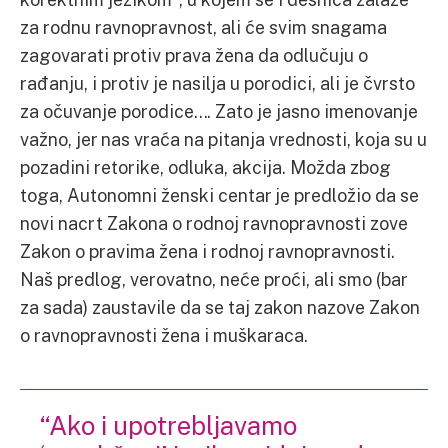
za rodnu ravnopravnost, ali će svim snagama
zagovarati protiv prava žena da odlučuju o
rađanju, i protiv je nasilja u porodici, ali je čvrsto
za očuvanje porodice…. Zato je jasno imenovanje
važno, jer nas vraća na pitanja vrednosti, koja su u
pozadini retorike, odluka, akcija. Možda zbog
toga, Autonomni ženski centar je predložio da se
novi nacrt Zakona o rodnoj ravnopravnosti zove
Zakon o pravima žena i rodnoj ravnopravnosti.
Naš predlog, verovatno, neće proći, ali smo (bar
za sada) zaustavile da se taj zakon nazove Zakon
o ravnopravnosti žena i muškaraca.
“Ako i upotrebljavamo