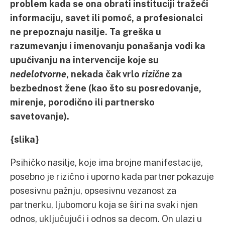
problem kada se ona obrati instituciji tražeći
informaciju, savet ili pomoć, a profesionalci
ne prepoznaju nasilje. Ta greška u
razumevanju i imenovanju ponašanja vodi ka
upućivanju na intervencije koje su
nedelotvorne
, nekada čak vrlo
rizične
za
bezbednost žene (kao što su posredovanje,
mirenje, porodično ili partnersko
savetovanje).
{slika}
Psihičko nasilje, koje ima brojne manifestacije,
posebno je rizično i uporno kada partner pokazuje
posesivnu pažnju, opsesivnu vezanost za
partnerku, ljubomoru koja se širi na svaki njen
odnos, uključujući i odnos sa decom. On ulazi u