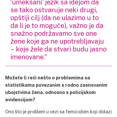
‘umekšani’ jezik sa idejom da
se tako ostvaruje neki drugi,
opštiji cilj (da ne ulazimo u to
da li je to moguće), važno je da
snažno podržavamo sve one
žene koje ga ne upotrebljavaju
– koje žele da stvari budu jasno
imenovane.”
Možete li reći nešto o problemima sa
statistikama povezanim s rodno zasnovanim
ubojstvima žena, odnosno s policijskom
evidencijom?
Ono što je problem u vezi sa femicidom koji dolazi