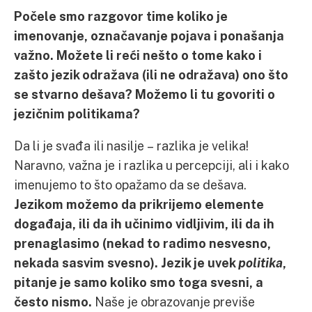
Počele smo razgovor time koliko je
imenovanje, označavanje pojava i ponašanja
važno. Možete li reći nešto o tome kako i
zašto jezik odražava (ili ne odražava) ono što
se stvarno dešava? Možemo li tu govoriti o
jezičnim politikama?
Da li je svađa ili nasilje – razlika je velika!
Naravno, važna je i razlika u percepciji, ali i kako
imenujemo to što opažamo da se dešava.
Jezikom možemo da prikrijemo elemente
događaja, ili da ih učinimo vidljivim, ili da ih
prenaglasimo (nekad to radimo nesvesno,
nekada sasvim svesno). Jezik je uvek
politika
,
pitanje je samo koliko smo toga svesni, a
često nismo.
Naše je obrazovanje previše