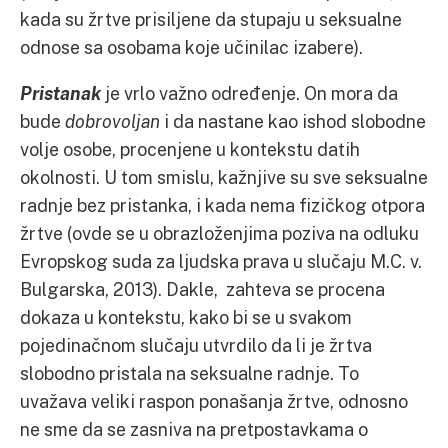
kada su žrtve prisiljene da stupaju u seksualne
odnose sa osobama koje učinilac izabere).
Pristanak
je vrlo važno određenje. On mora da
bude
dobrovoljan
i da nastane kao ishod slobodne
volje osobe, procenjene u kontekstu datih
okolnosti. U tom smislu, kažnjive su sve seksualne
radnje bez pristanka, i kada nema fizičkog otpora
žrtve (ovde se u obrazloženjima poziva na odluku
Evropskog suda za ljudska prava u slučaju M.C. v.
Bulgarska, 2013). Dakle, zahteva se procena
dokaza u kontekstu, kako bi se u svakom
pojedinačnom slučaju utvrdilo da li je žrtva
slobodno pristala na seksualne radnje. To
uvažava veliki raspon ponašanja žrtve, odnosno
ne sme da se zasniva na pretpostavkama o