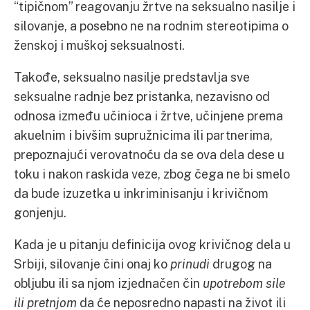
“tipičnom” reagovanju žrtve na seksualno nasilje i
silovanje, a posebno ne na rodnim stereotipima o
ženskoj i muškoj seksualnosti.
Takođe, seksualno nasilje predstavlja sve
seksualne radnje bez pristanka, nezavisno od
odnosa između učinioca i žrtve, učinjene prema
akuelnim i bivšim supružnicima ili partnerima,
prepoznajući verovatnoću da se ova dela dese u
toku i nakon raskida veze, zbog čega ne bi smelo
da bude izuzetka u inkriminisanju i krivičnom
gonjenju.
Kada je u pitanju definicija ovog krivičnog dela u
Srbiji, silovanje čini onaj ko
prinudi
drugog na
obljubu ili sa njom izjednačen čin
upotrebom sile
ili pretnjom
da će neposredno napasti na život ili