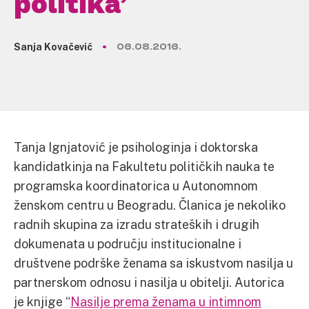
politika’
Sanja Kovačević
06.08.2016.
Tanja Ignjatović je psihologinja i doktorska
kandidatkinja na Fakultetu političkih nauka te
programska koordinatorica u Autonomnom
ženskom centru u Beogradu. Članica je nekoliko
radnih skupina za izradu strateških i drugih
dokumenata u području institucionalne i
društvene podrške ženama sa iskustvom nasilja u
partnerskom odnosu i nasilja u obitelji. Autorica
je knjige “
Nasilje prema ženama u intimnom