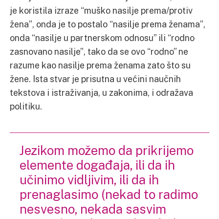
je koristila izraze “muško nasilje prema/protiv
žena”, onda je to postalo “nasilje prema ženama”,
onda “nasilje u partnerskom odnosu” ili “rodno
zasnovano nasilje”, tako da se ovo “rodno” ne
razume kao nasilje prema ženama zato što su
žene. Ista stvar je prisutna u većini naučnih
tekstova i istraživanja, u zakonima, i odražava
politiku.
Jezikom možemo da prikrijemo
elemente događaja, ili da ih
učinimo vidljivim, ili da ih
prenaglasimo (nekad to radimo
nesvesno, nekada sasvim