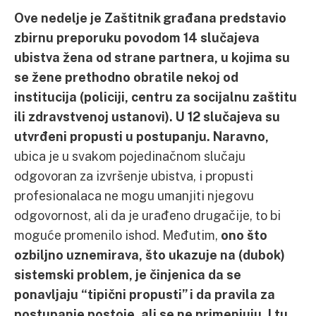
Ove nedelje je Zaštitnik građana predstavio
zbirnu preporuku povodom 14 slučajeva
ubistva žena od strane partnera, u kojima su
se žene prethodno obratile nekoj od
institucija (policiji, centru za socijalnu zaštitu
ili zdravstvenoj ustanovi). U 12 slučajeva su
utvrđeni propusti u postupanju. Naravno,
ubica je u svakom pojedinačnom slučaju
odgovoran za izvršenje ubistva, i propusti
profesionalaca ne mogu umanjiti njegovu
odgovornost, ali da je urađeno drugačije, to bi
moguće promenilo ishod. Međutim,
ono što
ozbiljno uznemirava, što ukazuje na (dubok)
sistemski problem, je činjenica da se
ponavljaju “tipični propusti” i da pravila za
postupanje postoje, ali se ne primenjuju. I tu