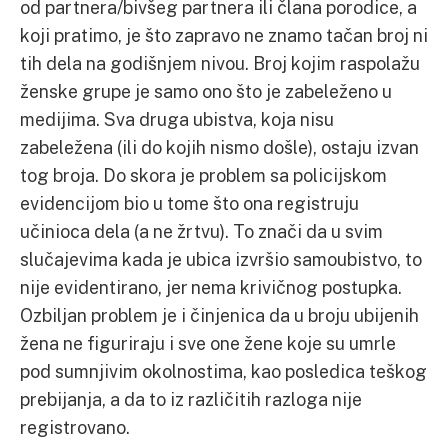
od partnera/bivšeg partnera ili člana porodice, a
koji pratimo, je što zapravo ne znamo tačan broj ni
tih dela na godišnjem nivou. Broj kojim raspolažu
ženske grupe je samo ono što je zabeleženo u
medijima. Sva druga ubistva, koja nisu
zabeležena (ili do kojih nismo došle), ostaju izvan
tog broja. Do skora je problem sa policijskom
evidencijom bio u tome što ona registruju
učinioca dela (a ne žrtvu). To znači da u svim
slučajevima kada je ubica izvršio samoubistvo, to
nije evidentirano, jer nema krivičnog postupka.
Ozbiljan problem je i činjenica da u broju ubijenih
žena ne figuriraju i sve one žene koje su umrle
pod sumnjivim okolnostima, kao posledica teškog
prebijanja, a da to iz različitih razloga nije
registrovano.