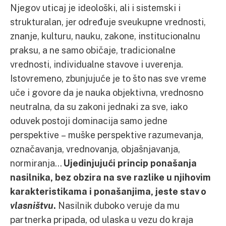
Njegov uticaj je ideološki, ali i sistemski i
strukturalan, jer određuje sveukupne vrednosti,
znanje, kulturu, nauku, zakone, institucionalnu
praksu, a ne samo običaje, tradicionalne
vrednosti, individualne stavove i uverenja.
Istovremeno, zbunjujuće je to što nas sve vreme
uče i govore da je nauka objektivna, vrednosno
neutralna, da su zakoni jednaki za sve, iako
oduvek postoji dominacija samo jedne
perspektive – muške perspektive razumevanja,
označavanja, vrednovanja, objašnjavanja,
normiranja…
Ujedinjujući princip ponašanja
nasilnika, bez obzira na sve razlike u njihovim
karakteristikama i ponašanjima, jeste stav o
vlasništvu
.
Nasilnik duboko veruje da mu
partnerka pripada, od ulaska u vezu do kraja