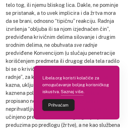
telo tog, ili njemu bliskog lica. Dakle, ne pominje
se pristanak, a to uvek implicira i da žrtva mora
da se brani, odnosno “tipičnu” reakciju. Radnja
izvršenja “obljuba ili sa njom izjednačen čin”,
predviđena krivičnim delima silovanje i drugim
srodnim delima, ne obuhvata
sve radnje
predviđene Konvencijom (u slučaju penetracije
korišćenjem predmeta ili drugog dela tela radilo
bi se o krivičnom delu “nedozvoljene polne
radnje”, za koje je predviđena značajno niža
Libela.org koristi kolačiće za
kazna, uključujući novčanu). Nedosledna je
omogućavanje boljeg korisničkog
iskustva.
Saznaj više
.
kaznena politika za dela iz ove oblasti, a
propisano novčano kažnjavanje je sasvim
Prihvaćam
neprihvatljivo. Konačno, ukoliko je silovanje
učinjeno prema bračnom drugu, gonjenje se
preduzima po predlogu (žrtve), a ne kao službena