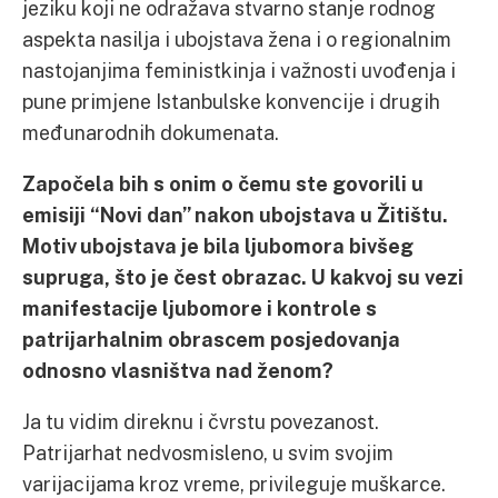
jeziku koji ne odražava stvarno stanje rodnog
aspekta nasilja i ubojstava žena i o regionalnim
nastojanjima feministkinja i važnosti uvođenja i
pune primjene Istanbulske konvencije i drugih
međunarodnih dokumenata.
Započela bih s onim o čemu ste govorili u
emisiji “Novi dan” nakon ubojstava u Žitištu.
Motiv ubojstava je bila ljubomora bivšeg
supruga, što je čest obrazac.
U kakvoj su vezi
manifestacije ljubomore i kontrole s
patrijarhalnim obrascem posjedovanja
odnosno vlasništva nad ženom?
Ja tu vidim direknu i čvrstu povezanost.
Patrijarhat nedvosmisleno, u svim svojim
varijacijama kroz vreme, privileguje muškarce.