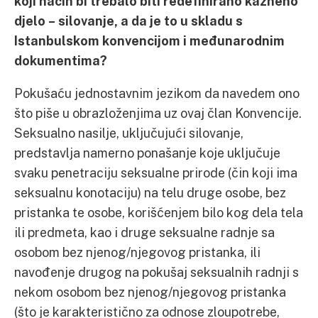
koji način bi trebalo biti redefinirano kazneno
djelo – silovanje, a da je to u skladu s
Istanbulskom konvencijom i međunarodnim
dokumentima?
Pokušaću jednostavnim jezikom da navedem ono
što piše u obrazloženjima uz ovaj član Konvencije.
Seksualno nasilje, uključujući silovanje,
predstavlja namerno ponašanje koje uključuje
svaku penetraciju seksualne prirode (čin koji ima
seksualnu konotaciju) na telu druge osobe, bez
pristanka te osobe, korišćenjem bilo kog dela tela
ili predmeta, kao i druge seksualne radnje sa
osobom bez njenog/njegovog pristanka, ili
navođenje drugog na pokušaj seksualnih radnji s
nekom osobom bez njenog/njegovog pristanka
(što je karakteristično za odnose zloupotrebe,