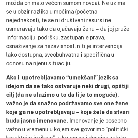
možda on malo većom sumom novca). Ne uzima
se u obzir razlika u moćima (početna
nejednakost), te se ni društveni resursi ne
usmeravaju tako da ojačavaju ženu – da joj pruže
informaciju, podršku, zastupanje prava,
osnaživanje za nezavisnost, niti je intervencija
lako dostupna, sveobuhvatna i specifična u
odnosu na njenu situaciju.
Ako i upotrebljavamo “umekšani” jezik sa
idejom da se tako ostvaruje neki drugi, opštiji
cilj (da ne ulazimo u to da li je to moguće),
važno je da snažno podržavamo sve one žene
koje ga ne upotrebljavaju – koje žele da stvari
budu jasno imenovane.
Imenovanje je posebno
važno u vremenu u kojem sve govorimo “politički
korektnim jezikom”, u kojem se i desnica zalaže