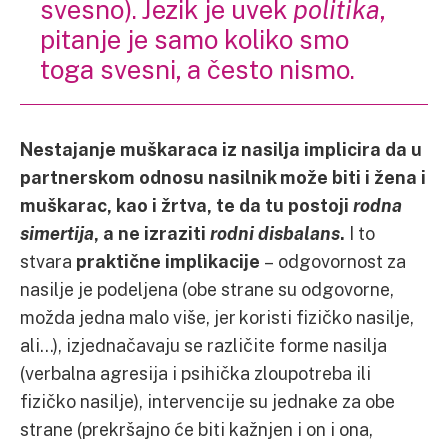
svesno). Jezik je uvek
politika
,
pitanje je samo koliko smo
toga svesni, a često nismo.
Nestajanje muškaraca iz nasilja implicira da u
partnerskom odnosu nasilnik može biti i žena i
muškarac, kao i žrtva, te da tu postoji
rodna
simertija
, a ne izraziti
rodni disbalans
.
I to
stvara
praktične implikacije
– odgovornost za
nasilje je podeljena (obe strane su odgovorne,
možda jedna malo više, jer koristi fizičko nasilje,
ali…), izjednačavaju se različite forme nasilja
(verbalna agresija i psihička zloupotreba ili
fizičko nasilje), intervencije su jednake za obe
strane (prekršajno će biti kažnjen i on i ona,