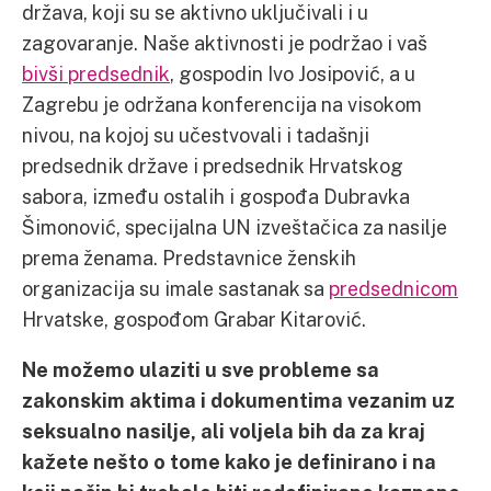
država, koji su se aktivno uključivali i u
zagovaranje. Naše aktivnosti je podržao i vaš
bivši predsednik
, gospodin Ivo Josipović, a u
Zagrebu je održana konferencija na visokom
nivou, na kojoj su učestvovali i tadašnji
predsednik države i predsednik Hrvatskog
sabora, između ostalih i gospođa Dubravka
Šimonović, specijalna UN izveštačica za nasilje
prema ženama. Predstavnice ženskih
organizacija su imale sastanak sa
predsednicom
Hrvatske, gospođom Grabar Kitarović.
Ne možemo ulaziti u sve probleme sa
zakonskim aktima i dokumentima vezanim uz
seksualno nasilje, ali voljela bih da za kraj
kažete nešto o tome kako je definirano i na