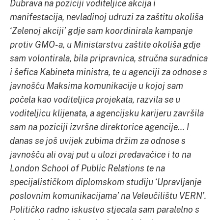
Dubrava na poziciji voditeljice akcija i
manifestacija, nevladinoj udruzi za zaštitu okoliša
‘Zelenoj akciji’ gdje sam koordinirala kampanje
protiv GMO-a, u Ministarstvu zaštite okoliša gdje
sam volontirala, bila pripravnica, stručna suradnica
i šefica Kabineta ministra, te u agenciji za odnose s
javnošću Maksima komunikacije u kojoj sam
počela kao voditeljica projekata, razvila se u
voditeljicu klijenata, a agencijsku karijeru završila
sam na poziciji izvršne direktorice agencije… I
danas se još uvijek zubima držim za odnose s
javnošću ali ovaj put u ulozi predavačice i to na
London School of Public Relations te na
specijalističkom diplomskom studiju ‘Upravljanje
poslovnim komunikacijama’ na Veleučilištu VERN’.
Političko radno iskustvo stjecala sam paralelno s