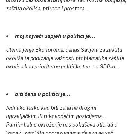
društvu bez obzira na njihova ‘razlikovna’ obilježja;
zaštita okoliša, prirode i prostora….
moj najveći uspjeh u politici je…
Utemeljenje Eko foruma, danas Savjeta za zaštitu
okoliša te podizanje važnosti problematike zaštite
okoliša kao prioritetne političke teme u
SDP
-u…
biti žena u politici je…
Jednako teško kao biti žena na drugim
upravljačkim ili rukovodećim pozicijama…
Patrijarhalno okruženje nas pokušava otjerati u
‘ženski geto’ što podrazumijeva da ako se već