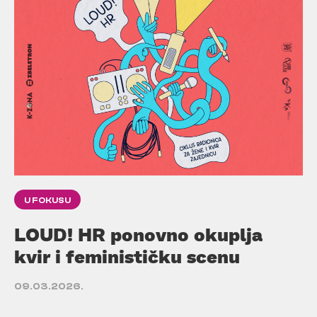
U FOKUSU
LOUD! HR ponovno okuplja
kvir i feminističku scenu
09.03.2026.