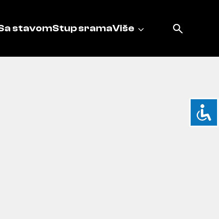
Sa stavom
Stup srama
Više