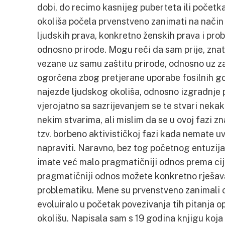
dobi, do recimo kasnijeg puberteta ili početk
okoliša počela prvenstveno zanimati na način
ljudskih prava, konkretno ženskih prava i pro
odnosno prirode. Mogu reći da sam prije, znat
vezane uz samu zaštitu prirode, odnosno uz za
ogorčena zbog pretjerane uporabe fosilnih gori
najezde ljudskog okoliša, odnosno izgradnje 
vjerojatno sa sazrijevanjem se te stvari neka
nekim stvarima, ali mislim da se u ovoj fazi z
tzv. borbeno aktivističkoj fazi kada nemate u
napraviti. Naravno, bez tog početnog entuzij
imate već malo pragmatičniji odnos prema cijelo
pragmatičniji odnos možete konkretno rješav
problematiku. Mene su prvenstveno zanimali o
evoluiralo u početak povezivanja tih pitanja
okolišu. Napisala sam s 19 godina knjigu koj