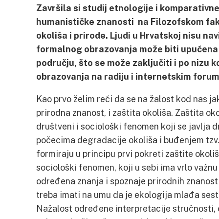
Završila si studij etnologije i komparativne
humanističke znanosti na Filozofskom faku
okoliša i prirode. Ljudi u Hrvatskoj nisu na
formalnog obrazovanja može biti upućena 
području, što se može zaključiti i po nizu
obrazovanja na radiju i internetskim foru
Kao prvo želim reći da se na žalost kod nas ja
prirodna znanost, i zaštita okoliša. Zaštita ok
društveni i sociološki fenomen koji se javlja
počecima degradacije okoliša i buđenjem tzv. s
formiraju u principu prvi pokreti zaštite okoliš
sociološki fenomen, koji u sebi ima vrlo važnu
određena znanja i spoznaje prirodnih znanosti,
treba imati na umu da je ekologija mlađa sestra
Nažalost određene interpretacije stručnosti, 