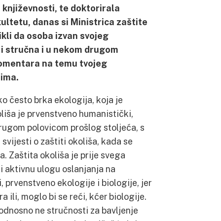
 književnosti, te doktorirala
ltetu, danas si Ministrica zaštite
vikli da osoba izvan svojeg
i stručna i u nekom drugom
 komentara na temu tvojeg
mima.
ko često brka ekologija, koja je
oliša je prvenstveno humanistički,
 drugom polovicom prošlog stoljeća, s
vijesti o zaštiti okoliša, kada se
a. Zaštita okoliša je prije svega
 i aktivnu ulogu oslanjanja na
 prvenstveno ekologije i biologije, jer
 ili, moglo bi se reći, kćer biologije.
odnosno ne stručnosti za bavljenje