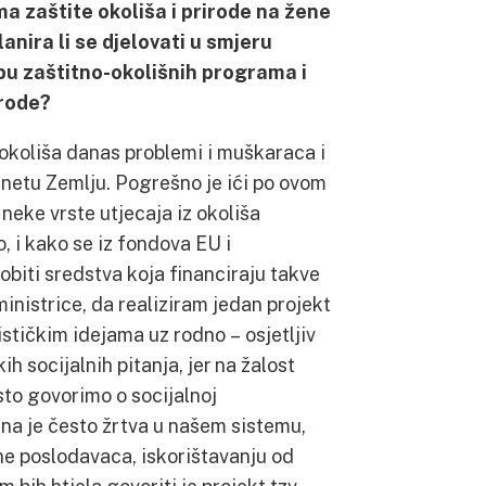
ma zaštite okoliša i prirode na žene
lanira li se djelovati u smjeru
pu zaštitno-okolišnih programa i
irode?
okoliša danas problemi i muškaraca i
lanetu Zemlju. Pogrešno je ići po ovom
neke vrste utjecaja iz okoliša
, i kako se iz fondova EU i
iti sredstva koja financiraju takve
ministrice, da realiziram jedan projekt
stičkim idejama uz rodno – osjetljiv
h socijalnih pitanja, jer na žalost
sto govorimo o socijalnoj
ena je često žrtva u našem sistemu,
rane poslodavaca, iskorištavanju od