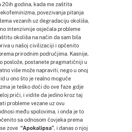
a 20ih godina, kada me zaštita
 ekofeminizma, povezivanja pitanja
blema vezanih uz degradaciju okoliša,
no intenzivnije osjećala probleme
štitu okoliša na način da sam bila
va u našoj civilizaciji i općenito
prema prirodnim područjima. Kasnije,
ko poslože, postanete pragmatičniji u
natno više može napraviti, nego u onoj
vid u ono što je realno moguće
azma je teško doći do ove faze gdje
j priči, i vidite da jedino kroz taj
ati probleme vezane uz ovu
dnosi među spolovima, i onda je to
 općenito sa odnosom čovjeka prema
a se zove
“Apokalipsa”
, i danas o njoj