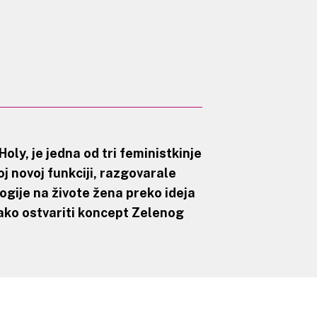
Holy, je jedna od tri feministkinje
j novoj funkciji, razgovarale
gije na živote žena preko ideja
kako ostvariti koncept Zelenog