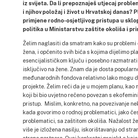
iz svijeta. Da li prepoznaješ utjecaj proble
i njihov položaj i život u Hrvatskoj danas? P
primjene rodno-osjetljivog pristupa u sklo
politika u Ministarstvu zaštite okoliša i pr
Želim naglasiti da smatram kako su problemi 
žena, i općenito svih bića s kojima dijelimo p
esencijalističkom ključu i posebno razmatrati 
isključivo na žene. Znam da je dosta popularno
međunarodnih fondova relativno lako mogu dob
projekte. Želim reći da je u mojem planu, kao 
koji bi bio uvjetno rečeno povezan s ekofemini
pristup. Mislim, konkretno, na povezivanje neki
kada govorimo o rodnoj problematici, jako če
problematici, sa zaštitom okoliša. Nažalost ž
više je izložena nasilju, iskorištavanju od st