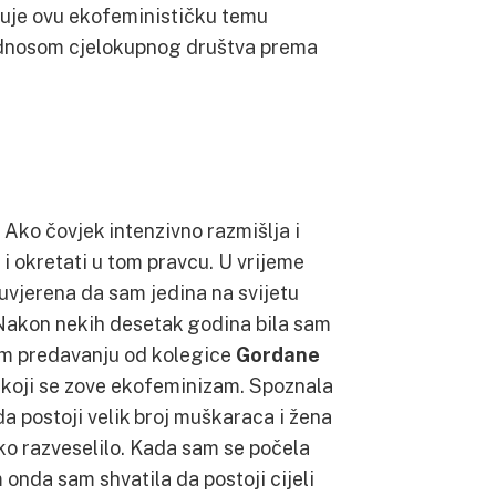
đuje ovu ekofeminističku temu
 odnosom cjelokupnog društva prema
 Ako čovjek intenzivno razmišlja i
 i okretati u tom pravcu. U vrijeme
uvjerena da sam jedina na svijetu
 Nakon nekih desetak godina bila sam
om predavanju od kolegice
Gordane
a koji se zove ekofeminizam. Spoznala
a postoji velik broj muškaraca i žena
jako razveselilo. Kada sam se počela
onda sam shvatila da postoji cijeli