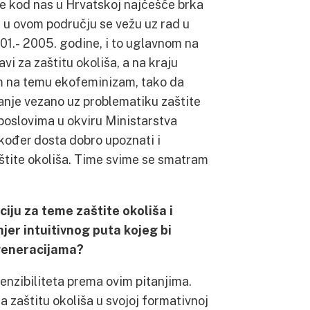
se kod nas u Hrvatskoj najčešće brka
e u ovom području se vežu uz rad u
001.- 2005. godine, i to uglavnom na
vi za zaštitu okoliša, a na kraju
am na temu ekofeminizam, tako da
nje vezano uz problematiku zaštite
poslovima u okviru Ministarstva
akođer dosta dobro upoznati i
tite okoliša. Time svime se smatram
aciju za teme zaštite okoliša i
imjer intuitivnog puta kojeg bi
 generacijama?
enzibiliteta prema ovim pitanjima.
a zaštitu okoliša u svojoj formativnoj