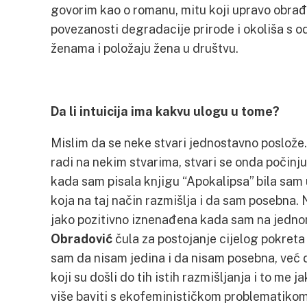
govorim kao o romanu, mitu koji upravo obra
povezanosti degradacije prirode i okoliša s
ženama i položaju žena u društvu.
Da li intuicija ima kakvu ulogu u tome?
Mislim da se neke stvari jednostavno poslože.
radi na nekim stvarima, stvari se onda počinju
kada sam pisala knjigu “Apokalipsa” bila sam 
koja na taj način razmišlja i da sam posebna.
jako pozitivno iznenađena kada sam na jedn
Obradović
čula za postojanje cijelog pokret
sam da nisam jedina i da nisam posebna, već d
koji su došli do tih istih razmišljanja i to me 
više baviti s ekofeminističkom problematikom 