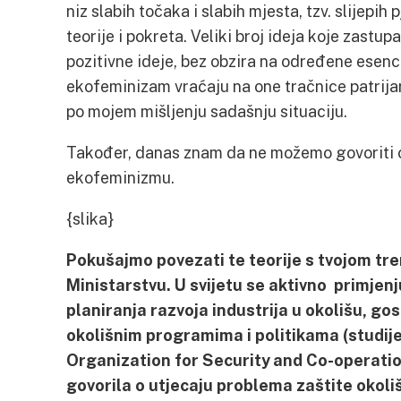
niz slabih točaka i slabih mjesta, tzv. slijepih 
teorije i pokreta. Veliki broj ideja koje zastup
pozitivne ideje, bez obzira na određene esenci
ekofeminizam vraćaju na one tračnice patrija
po mojem mišljenju sadašnju situaciju.
Također, danas znam da ne možemo govoriti 
ekofeminizmu.
{slika}
Pokušajmo povezati te teorije s tvojom t
Ministarstvu. U svijetu se aktivno primjenj
planiranja razvoja industrija u okolišu, g
okolišnim programima i politikama (studij
Organization for Security and Co-operatio
govorila o utjecaju problema zaštite okoli