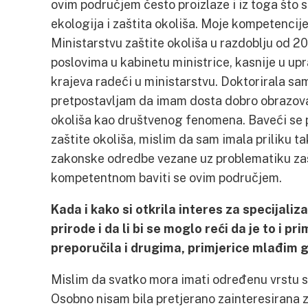
ovim područjem često proizlaze i iz toga što 
ekologija i zaštita okoliša. Moje kompetencij
Ministarstvu zaštite okoliša u razdoblju od 2
poslovima u kabinetu ministrice, kasnije u upra
krajeva radeći u ministarstvu. Doktorirala s
pretpostavljam da imam dosta dobro obrazova
okoliša kao društvenog fenomena. Baveći se 
zaštite okoliša, mislim da sam imala priliku t
zakonske odredbe vezane uz problematiku zaš
kompetentnom baviti se ovim područjem.
Kada i kako si otkrila interes za specijaliz
prirode i da li bi se moglo reći da je to i pr
preporučila i drugima, primjerice mlađim
Mislim da svatko mora imati određenu vrstu s
Osobno nisam bila pretjerano zainteresirana z