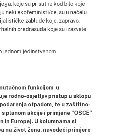
pjega, koje su prisutne kod bilo koje
aju neki ekofeministi/ce, su u načelu
jalističke zablude koje, zapravo,
rhalnih predrasuda koje su izazvale
o jednom jedinstvenom
renutačnom funkcijom u
uje rodno-osjetljiv pristup u sklopu
ospodarenja otpadom, te u zaštitno-
e s planom akcije i primjene “OSCE”
n in Europe)
. U kolumnama si
ša na život žena, navodeći primjere