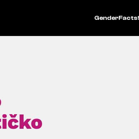
GenderFacts
o
tičko