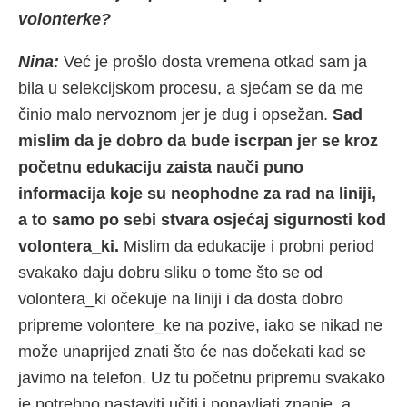
volonterke?
Nina:
Već je prošlo dosta vremena otkad sam ja
bila u selekcijskom procesu, a sjećam se da me
činio malo nervoznom jer je dug i opsežan.
Sad
mislim da je dobro da bude iscrpan jer se kroz
početnu edukaciju zaista nauči puno
informacija koje su neophodne za rad na liniji,
a to samo po sebi stvara osjećaj sigurnosti kod
volontera_ki.
Mislim da edukacije i probni period
svakako daju dobru sliku o tome što se od
volontera_ki očekuje na liniji i da dosta dobro
pripreme volontere_ke na pozive, iako se nikad ne
može unaprijed znati što će nas dočekati kad se
javimo na telefon. Uz tu početnu pripremu svakako
je potrebno nastaviti učiti i ponavljati znanje, a