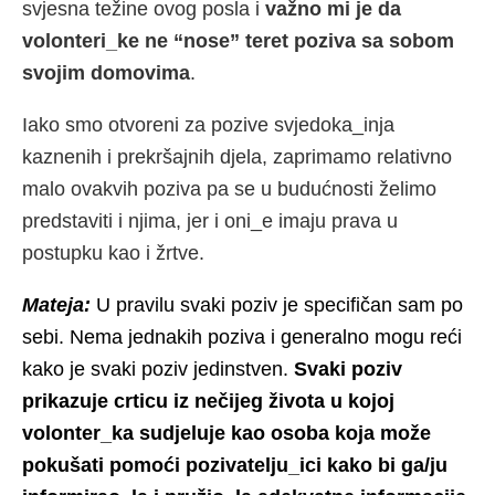
svjesna težine ovog posla i
važno mi je da
volonteri_ke ne “nose” teret poziva sa sobom
svojim domovima
.
Iako smo otvoreni za pozive svjedoka_inja
kaznenih i prekršajnih djela, zaprimamo relativno
malo ovakvih poziva pa se u budućnosti želimo
predstaviti i njima, jer i oni_e imaju prava u
postupku kao i žrtve.
Mateja:
U pravilu svaki poziv je specifičan sam po
sebi. Nema jednakih poziva i generalno mogu reći
kako je svaki poziv jedinstven.
Svaki poziv
prikazuje crticu iz nečijeg života u kojoj
volonter_ka sudjeluje kao osoba koja može
pokušati pomoći pozivatelju_ici kako bi ga/ju