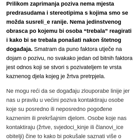
Prilikom zaprimanja poziva nema mjesta
predrasudama i stereotipima s kojima smo se
možda susreli_e ranije. Nema jedinstvenog
obrasca po kojemu bi osoba “trebala” reagirati
i kako bi se trebala ponašati nakon štetnog
događaja.
Smatram da puno faktora utječe na
dojam o pozivu, no svakako jedan od bitnih faktora
jest odnos koji se stvori s pozivateljem te vrsta
kaznenog djela kojeg je žrtva pretrpjela.
Ne mogu reći da se događaju zlouporabe linije jer
nas u pravilu u većini poziva kontaktiraju osobe
koje su posredno ili neposredno pogođene
kaznenim ili prekršajnim djelom. Osobe koje nas
kontaktiraju (žrtve, svjedoci_kinje ili članovi_ice
obitelji) čine to kako bi pokušale saznati više o