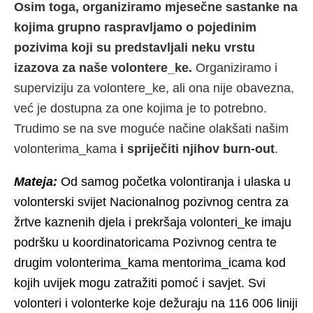
Osim toga, organiziramo mjesečne sastanke na
kojima grupno raspravljamo o pojedinim
pozivima koji su predstavljali neku vrstu
izazova za naše volontere_ke.
Organiziramo i
superviziju za volontere_ke, ali ona nije obavezna,
već je dostupna za one kojima je to potrebno.
Trudimo se na sve moguće načine olakšati našim
volonterima_kama
i spriječiti njihov burn-out
.
Mateja:
Od samog početka volontiranja i ulaska u
volonterski svijet Nacionalnog pozivnog centra za
žrtve kaznenih djela i prekršaja volonteri_ke imaju
podršku u koordinatoricama Pozivnog centra te
drugim volonterima_kama mentorima_icama kod
kojih uvijek mogu zatražiti pomoć i savjet. Svi
volonteri i volonterke koje dežuraju na 116 006 liniji