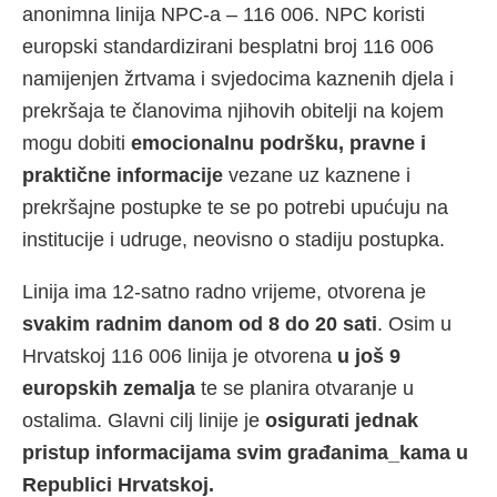
anonimna linija NPC-a – 116 006. NPC koristi
europski standardizirani besplatni broj 116 006
namijenjen žrtvama i svjedocima kaznenih djela i
prekršaja te članovima njihovih obitelji na kojem
mogu dobiti
emocionalnu podršku, pravne i
praktične informacije
vezane uz kaznene i
prekršajne postupke te se po potrebi upućuju na
institucije i udruge, neovisno o stadiju postupka.
Linija ima 12-satno radno vrijeme, otvorena je
svakim radnim danom od 8 do 20 sati
. Osim u
Hrvatskoj 116 006 linija je otvorena
u još 9
europskih zemalja
te se planira otvaranje u
ostalima. Glavni cilj linije je
osigurati jednak
pristup informacijama svim građanima_kama u
Republici Hrvatskoj.