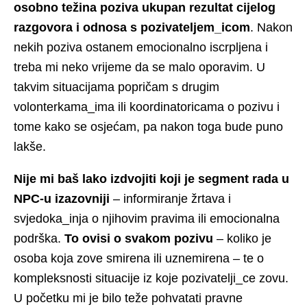
osobno težina poziva ukupan rezultat cijelog
razgovora i odnosa s pozivateljem_icom
. Nakon
nekih poziva ostanem emocionalno iscrpljena i
treba mi neko vrijeme da se malo oporavim. U
takvim situacijama popričam s drugim
volonterkama_ima ili koordinatoricama o pozivu i
tome kako se osjećam, pa nakon toga bude puno
lakše.
Nije mi baš lako izdvojiti koji je segment rada u
NPC-u izazovniji
– informiranje žrtava i
svjedoka_inja o njihovim pravima ili emocionalna
podrška.
To ovisi o svakom pozivu
– koliko je
osoba koja zove smirena ili uznemirena – te o
kompleksnosti situacije iz koje pozivatelji_ce zovu.
U početku mi je bilo teže pohvatati pravne