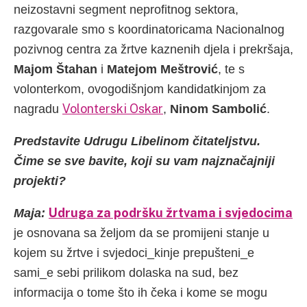
neizostavni segment neprofitnog sektora,
razgovarale smo s koordinatoricama Nacionalnog
pozivnog centra za žrtve kaznenih djela i prekršaja,
Majom Štahan
i
Matejom Meštrović
, te s
volonterkom, ovogodišnjom kandidatkinjom za
Volonterski Oskar
nagradu
,
Ninom Sambolić
.
Predstavite Udrugu Libelinom čitateljstvu.
Čime se sve bavite, koji su vam najznačajniji
projekti?
Udruga za podršku žrtvama i svjedocima
Maja:
je osnovana sa željom da se promijeni stanje u
kojem su žrtve i svjedoci_kinje prepušteni_e
sami_e sebi prilikom dolaska na sud, bez
informacija o tome što ih čeka i kome se mogu