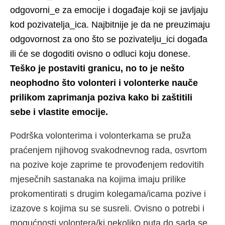
odgovorni_e za emocije i događaje koji se javljaju
kod pozivatelja_ica. Najbitnije je da ne preuzimaju
odgovornost za ono što se pozivatelju_ici događa
ili će se dogoditi ovisno o odluci koju donese.
Teško je postaviti granicu, no to je nešto
neophodno što volonteri i volonterke nauče
prilikom zaprimanja poziva kako bi zaštitili
sebe i vlastite emocije.
Podrška volonterima i volonterkama se pruža
praćenjem njihovog svakodnevnog rada, osvrtom
na pozive koje zaprime te provođenjem redovitih
mjesečnih sastanaka na kojima imaju prilike
prokomentirati s drugim kolegama/icama pozive i
izazove s kojima su se susreli. Ovisno o potrebi i
mogućnosti volontera/ki nekoliko puta do sada se