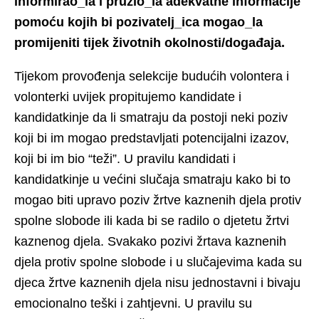
informirao_la i pružio_la adekvatne informacije
pomoću kojih bi pozivatelj_ica mogao_la
promijeniti tijek životnih okolnosti/događaja.
Tijekom provođenja selekcije budućih volontera i
volonterki uvijek propitujemo kandidate i
kandidatkinje da li smatraju da postoji neki poziv
koji bi im mogao predstavljati potencijalni izazov,
koji bi im bio “teži”. U pravilu kandidati i
kandidatkinje u većini slučaja smatraju kako bi to
mogao biti upravo poziv žrtve kaznenih djela protiv
spolne slobode ili kada bi se radilo o djetetu žrtvi
kaznenog djela. Svakako pozivi žrtava kaznenih
djela protiv spolne slobode i u slučajevima kada su
djeca žrtve kaznenih djela nisu jednostavni i bivaju
emocionalno teški i zahtjevni. U pravilu su