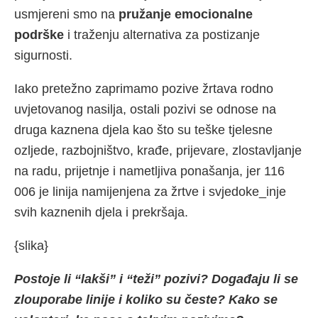
usmjereni smo na
pružanje emocionalne
podrške
i traženju alternativa za postizanje
sigurnosti.
Iako pretežno zaprimamo pozive žrtava rodno
uvjetovanog nasilja, ostali pozivi se odnose na
druga kaznena djela kao što su teške tjelesne
ozljede, razbojništvo, krađe, prijevare, zlostavljanje
na radu, prijetnje i nametljiva ponašanja, jer 116
006 je linija namijenjena za žrtve i svjedoke_inje
svih kaznenih djela i prekršaja.
{slika}
Postoje li “lakši” i “teži” pozivi? Događaju li se
zlouporabe linije i koliko su česte? Kako se