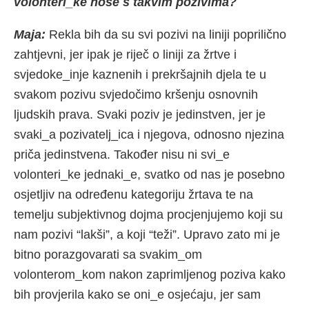
volonteri_ke nose s takvim pozivima?
Maja:
Rekla bih da su svi pozivi na liniji poprilično
zahtjevni, jer ipak je riječ o liniji za žrtve i
svjedoke_inje kaznenih i prekršajnih djela te u
svakom pozivu svjedočimo kršenju osnovnih
ljudskih prava. Svaki poziv je jedinstven, jer je
svaki_a pozivatelj_ica i njegova, odnosno njezina
priča jedinstvena. Također nisu ni svi_e
volonteri_ke jednaki_e, svatko od nas je posebno
osjetljiv na određenu kategoriju žrtava te na
temelju subjektivnog dojma procjenjujemo koji su
nam pozivi “lakši”, a koji “teži”. Upravo zato mi je
bitno porazgovarati sa svakim_om
volonterom_kom nakon zaprimljenog poziva kako
bih provjerila kako se oni_e osjećaju, jer sam