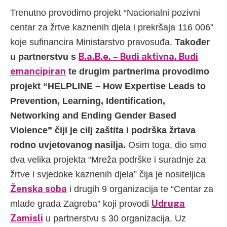
Trenutno provodimo projekt “Nacionalni pozivni
centar za žrtve kaznenih djela i prekršaja 116 006”
koje sufinancira Ministarstvo pravosuđa.
Također
B.a.B.e. – Budi aktivna. Budi
u partnerstvu s
emancipiran
te drugim partnerima provodimo
projekt “HELPLINE – How Expertise Leads to
Prevention, Learning, Identification,
Networking and Ending Gender Based
Violence” čiji je cilj zaštita i podrška žrtava
rodno uvjetovanog nasilja.
Osim toga, dio smo
dva velika projekta “Mreža podrške i suradnje za
žrtve i svjedoke kaznenih djela” čija je nositeljica
Ženska soba
i drugih 9 organizacija te “Centar za
Udruga
mlade grada Zagreba” koji provodi
Zamisli
u partnerstvu s 30 organizacija. Uz