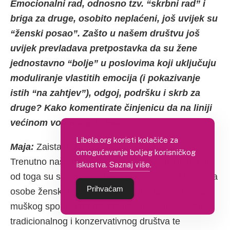
Emocionalni rad, odnosno tzv. “skrbni rad” i
briga za druge, osobito neplaćeni, još uvijek su
“ženski posao”. Zašto u našem društvu još
uvijek prevladava pretpostavka da su žene
jednostavno “bolje” u poslovima koji uključuju
moduliranje vlastitih emocija (i pokazivanje
istih “na zahtjev”), odgoj, podršku i skrb za
druge? Kako komentirate činjenicu da na liniji
većinom volontiraju žene?
Libela.org koristi kolačiće za
Maja:
Zaista, u NPC-u većinom rade žene.
omogućavanje boljeg korisničkog
Trenutno naš volonterski tim broji 30-ak osoba, a
iskustva.
Saznaj više
.
od toga su samo 3 osobe muškog spola. Mislim da
Prihvaćam
osobe ženskog spola više volontiraju nego osobe
muškog spola zbog našeg, još uvijek poprilično
tradicionalnog i konzervativnog društva te