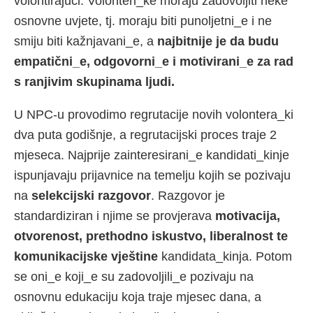
volontirajući. Volonteri_ke moraju zadovoljiti neke
osnovne uvjete, tj. moraju biti punoljetni_e i ne
smiju biti kažnjavani_e, a
najbitnije je da budu
empatični_e, odgovorni_e i motivirani_e za rad
s ranjivim skupinama ljudi.
U NPC-u provodimo regrutacije novih volontera_ki
dva puta godišnje, a regrutacijski proces traje 2
mjeseca. Najprije zainteresirani_e kandidati_kinje
ispunjavaju prijavnice na temelju kojih se pozivaju
na
selekcijski razgovor
. Razgovor je
standardiziran i njime se provjerava
motivacija,
otvorenost, prethodno iskustvo, liberalnost te
komunikacijske vještine
kandidata_kinja. Potom
se oni_e koji_e su zadovoljili_e pozivaju na
osnovnu edukaciju koja traje mjesec dana, a