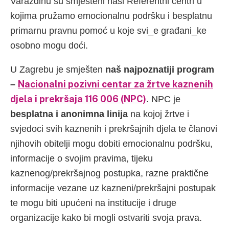
Varaždinu su smješteni naši Referentni centri u
kojima pružamo emocionalnu podršku i besplatnu
primarnu pravnu pomoć u koje svi_e građani_ke
osobno mogu doći.
U Zagrebu je smješten
naš najpoznatiji program
Nacionalni pozivni centar za žrtve kaznenih
–
djela i prekršaja 116 006 (NPC)
. NPC je
besplatna i anonimna linija
na kojoj žrtve i
svjedoci svih kaznenih i prekršajnih djela te članovi
njihovih obitelji mogu dobiti emocionalnu podršku,
informacije o svojim pravima, tijeku
kaznenog/prekršajnog postupka, razne praktične
informacije vezane uz kazneni/prekršajni postupak
te mogu biti upućeni na institucije i druge
organizacije kako bi mogli ostvariti svoja prava.