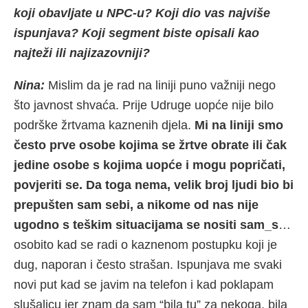
koji obavljate u NPC-u? Koji dio vas najviše
ispunjava? Koji segment biste opisali kao
najteži ili najizazovniji?
Nina:
Mislim da je rad na liniji puno važniji nego
što javnost shvaća. Prije Udruge uopće nije bilo
podrške žrtvama kaznenih djela.
Mi na liniji smo
često prve osobe kojima se žrtve obrate ili čak
jedine osobe s kojima uopće i mogu popričati,
povjeriti se. Da toga nema, velik broj ljudi bio bi
prepušten sam sebi, a nikome od nas nije
ugodno s teškim situacijama se nositi sam_s
…
osobito kad se radi o kaznenom postupku koji je
dug, naporan i često strašan. Ispunjava me svaki
novi put kad se javim na telefon i kad poklapam
slušalicu jer znam da sam “bila tu” za nekoga, bila