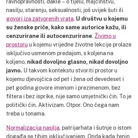
ravnopravnosti, dakle – o tijelu, majčinstvu,
nasilju, starenju, seksualnosti, još uvijek šuti ili
govori iza zatvorenih vrata
.
U društvu u kojemu
su ženske priče, kako same autorice kažu, ili
cenzurirane ili autocenzurirane
.
Živimo u
prostoru
u kojemu vrijedne životne lekcije prolaze
isključivo usmenom predajom, s koljena na
koljeno,
nikad dovoljno glasno, nikad dovoljno
javno.
U takvom kontekstu stvoriti prostor u
kojemu djevojčica od pet i žena od devedeset i
pet godina govore imenom i prezimenom, bez
filtera i bez isprike, nije samo umjetnički čin. To je
politički čin. Aktivizam. Otpor. Ono čega nam
treba u tonama.
Normalizacija nasilja
, patrijarhata i šutnje o istom
događa se tihim isključivanjem. Onda kada ženin