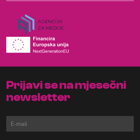
Prijavi se na mjesečni
newsletter