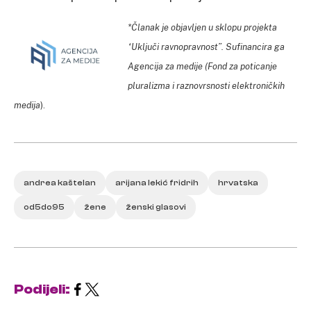
*Članak je objavljen u sklopu projekta
“Uključi ravnopravnost”. Sufinancira ga
Agencija za medije (Fond za poticanje
pluralizma i raznovrsnosti elektroničkih
medija
).
andrea kaštelan
arijana lekić fridrih
hrvatska
od5do95
žene
ženski glasovi
Podijeli: