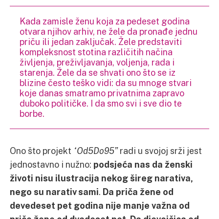
Kada zamisle ženu koja za pedeset godina
otvara njihov arhiv, ne žele da pronađe jednu
priču ili jedan zaključak. Žele predstaviti
kompleksnost stotina različitih načina
življenja, preživljavanja, voljenja, rada i
starenja. Žele da se shvati ono što se iz
blizine često teško vidi: da su mnoge stvari
koje danas smatramo privatnima zapravo
duboko političke. I da smo svi i sve dio te
borbe.
Ono što projekt
“Od5Do95”
radi u svojoj srži jest
jednostavno i nužno:
podsjeća nas da ženski
životi nisu ilustracija nekog šireg narativa,
nego su narativ sami
.
Da priča žene od
devedeset pet godina nije manje važna od
priče žene od dvadeset pet
.
Da djevojčica od