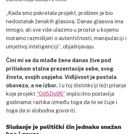
„Kada smo pokretale projekt, problem je bio
nedostatak ženskih glasova. Danas glasova ima
mnogo, ali sve više ulazimo u prostor u kojemu
moramo razmišljati o autentičnosti, manipulaciji i
umjetnoj inteligenciji“, objašnjavaju.
Čini mi se da mlađe žene danas žive pod
pritiskom stalne prezentacije sebe, svog
života, svojih uspjeha
.
Vidljivost je postala
obaveza, a ne izbor.
I u toj distinkciji leži pitanje
koje projekt
“Od5Do95”
implicitno postavlja
godinama: razlika između toga da te se čuje i
toga da si slobodna govoriti.
Slušanje je politički čin jednako snažan
kao i govor