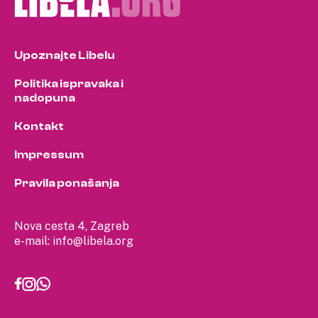
Upoznajte Libelu
Politika ispravaka i
nadopuna
Kontakt
Impressum
Pravila ponašanja
Nova cesta 4, Zagreb
e-mail:
info@libela.org