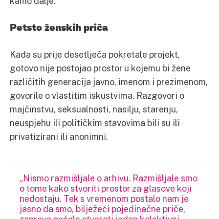
kamo dalje.
Petsto ženskih priča
Kada su prije desetljeća pokretale projekt,
gotovo nije postojao prostor u kojemu bi žene
različitih generacija javno, imenom i prezimenom,
govorile o vlastitim iskustvima. Razgovori o
majčinstvu, seksualnosti, nasilju, starenju,
neuspjehu ili političkim stavovima bili su ili
privatizirani ili anonimni.
„Nismo razmišljale o arhivu. Razmišljale smo
o tome kako stvoriti prostor za glasove koji
nedostaju. Tek s vremenom postalo nam je
jasno da smo, bilježeći pojedinačne priče,
zapravo počele stvarati jedan kolektivni