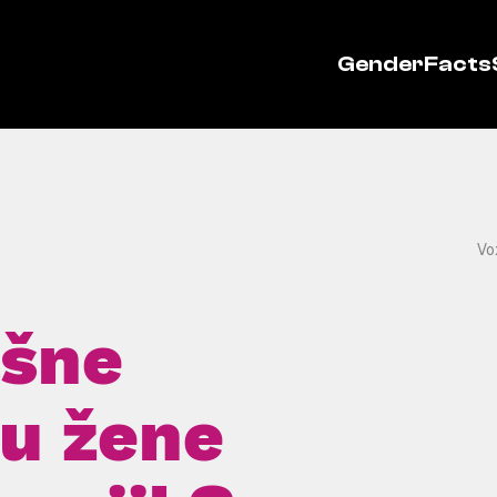
GenderFacts
Vo
ašne
su žene