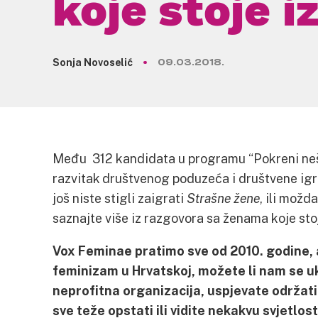
koje stoje i
Sonja Novoselić
09.03.2018.
Među 312 kandidata u programu “Pokreni nešt
razvitak društvenog poduzeća i društvene ig
još niste stigli zaigrati
Strašne žene
, ili možd
saznajte više iz razgovora sa ženama koje st
Vox Feminae pratimo sve od 2010. godine, a
feminizam u Hrvatskoj, možete li nam se u
neprofitna organizacija, uspjevate održati u
sve teže opstati ili vidite nekakvu svjetl