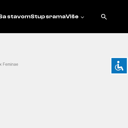
Sa stavom
Stup srama
Više
x Feminae