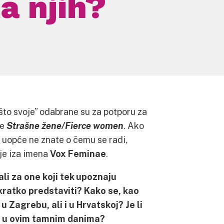
za njih?
o svoje” odabrane su za potporu za
re
Strašne žene/Fierce women
. Ako
a uopće ne znate o čemu se radi,
oje iza imena
Vox Feminae
.
li za one koji tek upoznaju
kratko predstaviti? Kako se, kao
 Zagrebu, ali i u Hrvatskoj? Je li
ost u ovim tamnim danima?