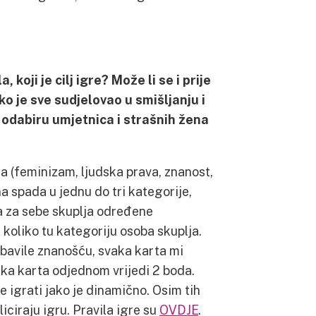
, koji je cilj igre? Može li se i prije
 je sve sudjelovao u smišljanju i
i odabiru umjetnica i strašnih žena
ja (feminizam, ljudska prava, znanost,
na spada u jednu do tri kategorije,
ca za sebe skuplja određene
 koliko tu kategoriju osoba skuplja.
 bavile znanošću, svaka karta mi
 svaka karta odjednom vrijedi 2 boda.
 igrati jako je dinamično. Osim tih
iciraju igru. Pravila igre su
OVDJE
.