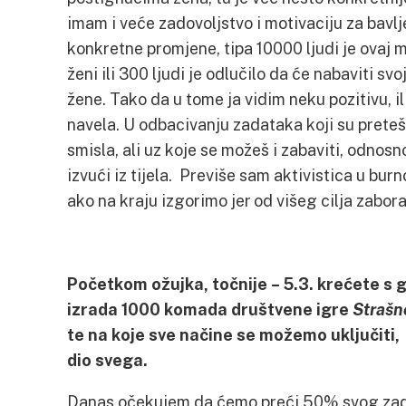
imam i veće zadovoljstvo i motivaciju za bavlj
konkretne promjene, tipa 10000 ljudi je ovaj 
ženi ili 300 ljudi je odlučilo da će nabaviti s
žene. Tako da u tome ja vidim neku pozitivu, il
navela. U odbacivanju zadataka koji su preteški
smisla, ali uz koje se možeš i zabaviti, odnosn
izvući iz tijela. Previše sam aktivistica u bur
ako na kraju izgorimo jer od višeg cilja zabo
Početkom ožujka, točnije – 5.3. krećete s g
izrada 1000 komada društvene igre
Strašn
te na koje sve načine se možemo uključiti, 
dio svega.
Danas očekujem da ćemo preći 50% svog zada