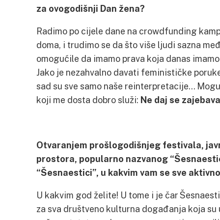
za ovogodišnji Dan žena?
Radimo po cijele dane na crowdfunding kampa
doma, i trudimo se da što više ljudi sazna me
omogućile da imamo prava koja danas imamo. 
Jako je nezahvalno davati feminističke poruke
sad su sve samo naše reinterpretacije… Mogu 
koji me dosta dobro služi:
Ne daj se zajebava
Otvaranjem prošlogodišnjeg festivala, javn
prostora, popularno nazvanog “Šesnaestic
“Šesnaestici”, u kakvim vam se sve aktivn
U kakvim god želite! U tome i je čar Šesnaest
za sva društveno kulturna događanja koja su