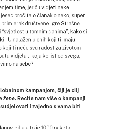
enjem time, jer ću vidjeti neke
mjesec pročitalo članak o nekoj super
voj primjerak društvene igre Strašne
i “svjetlost u tamnim danima”, kako si
 . U nalaženju onih koji ti imaju
o koji ti neće svu radost za životom
noutu vidjela… koja korist od svega,
ravimo na sebe?
lobalnom kampanjom, čiji je cilj
e žene
. Recite nam više o kampanji
sudjelovati i zajedno s vama biti
nog cilja a to je 1000 paketa