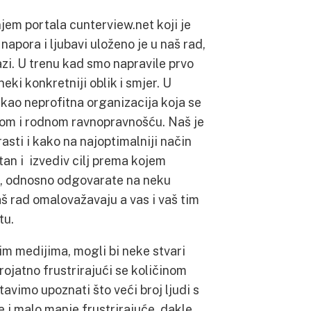
em portala cunterview.net koji je
pora i ljubavi uloženo je u naš rad,
azi. U trenu kad smo napravile prvo
eki konkretniji oblik i smjer. U
 kao neprofitna organizacija koja se
rom i rodnom ravnopravnošću. Naš je
asti i kako na najoptimalniji način
tan i izvediv cilj prema kojem
e, odnosno odgovarate na neku
vaš rad omalovažavaju a vas i vaš tim
tu.
im medijima, mogli bi neke stvari
erojatno frustrirajući se količinom
stavimo upoznati što veći broj ljudi s
e i malo manje frustrirajuće, dakle