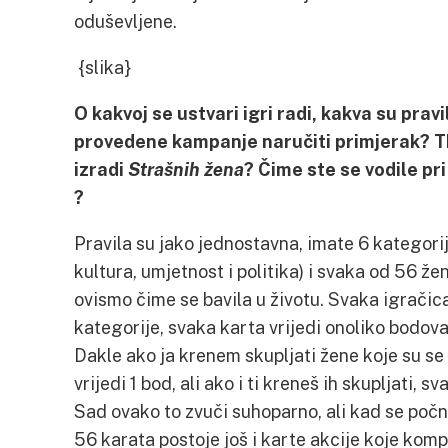
oduševljene.
{slika}
O kakvoj se ustvari igri radi, kakva su pravila
provedene kampanje naručiti primjerak? Tko
izradi
Strašnih žena
? Čime ste se vodile pr
?
Pravila su jako jednostavna, imate 6 kategori
kultura, umjetnost i politika) i svaka od 56 že
ovismo čime se bavila u životu. Svaka igrači
kategorije, svaka karta vrijedi onoliko bodova
Dakle ako ja krenem skupljati žene koje su se
vrijedi 1 bod, ali ako i ti kreneš ih skupljati,
Sad ovako to zvuči suhoparno, ali kad se počne
56 karata postoje još i karte akcije koje kompl