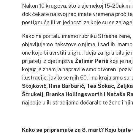
Nakon 10 krugova, što traje nekoj 15-20ak minu
dok čekate na svoj red imate vremena pročitati
postignuća ili vrijednosti za koje su se zalaga
Kako na portalu imamo rubriku Strašne žene,
objavljujemo tekstove o njima, i sad ih imamo
one koje bi uvrstili u igru. Ideja za igru bila j
prijatelj iz djetinjstva
Želimir Periš
koji je na
kojeg ja znam, a napravile smo otvoreni poziv 
ilustracije, javilo se njih 60, i na kraju smo su
Stojković, Rina Barbarić, Tea Šokac, Željk
Štrukelj, Branka Hollingsworth i Nataša R
najbolje u ilustracijama dočarale te žene i nj
Kako se pripremate za 8. mart? Koju biste 