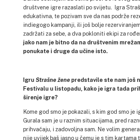
društvene igre razaslati po svijetu. Igra Straš
edukativna, te pozivam sve da nas podrže rez
indiegogo kampanji, ili još bolje rezerviranjem
zadržati za sebe, a dva pokloniti ekipi za rođ
jako nam je bitno da na društvenim mrežama
ponukate i druge da učine isto.
Igru
Strašne žene
predstavile ste nam još
Festivalu u listopadu, kako je igra tada pr
širenje igre?
Kome god smo je pokazali, s kim god smo je ig
Gurala sam je u raznim situacijama, pred raznu
prihvaćaju, i zadovoljna sam. Ne volim genera
nije uvijek baš jasno u čemu je s tim kartama t