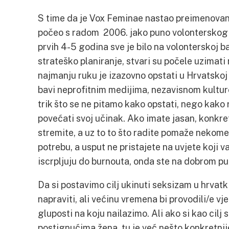
S time da je Vox Feminae nastao preimenovanj
počeo s radom 2006. jako puno volonterskog na
prvih 4-5 godina sve je bilo na volonterskoj b
strateško planiranje, stvari su počele uzimati n
najmanju ruku je izazovno opstati u Hrvatskoj
bavi neprofitnim medijima, nezavisnom kultu
trik što se ne pitamo kako opstati, nego kako r
povećati svoj učinak. Ako imate jasan, konkre
stremite, a uz to to što radite pomaže nekom
potrebu, a usput ne pristajete na uvjete koji 
iscrpljuju do burnouta, onda ste na dobrom pu
Da si postavimo cilj ukinuti seksizam u hrvatk
napraviti, ali većinu vremena bi provodili/e vj
gluposti na koju nailazimo. Ali ako si kao cilj 
postignućima žena, tu je već nešto konkretnij