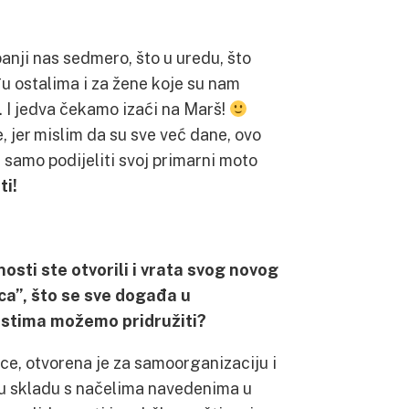
nji nas sedmero, što u uredu, što
đu ostalima i za žene koje su nam
I jedva čekamo izaći na Marš!
, jer mislim da su sve već dane, ovo
samo podijeliti svoj primarni moto
ti!
osti ste otvorili i vrata svog novog
a”, što se sve događa u
ostima možemo pridružiti?
ice, otvorena je za samoorganizaciju i
 u skladu s načelima navedenima u