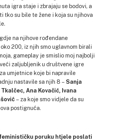
ta igra staje i zbrajaju se bodovi, a
 tko su bile te žene i koja su njihova
le.
 gdje na njihove rođendane
 oko 200, iz njih smo uglavnom birali
e moja, gameplay je smislio moj najbolji
jveći zaljubljenik u društvene igre
za umjetnice koje bi napravile
radnju nastavile sa njih 8 –
Sanja
a Tkalčec, Ana Kovačić, Ivana
ašović
– za koje smo vidjele da su
ihova postignuća.
feminističku poruku htjele poslati