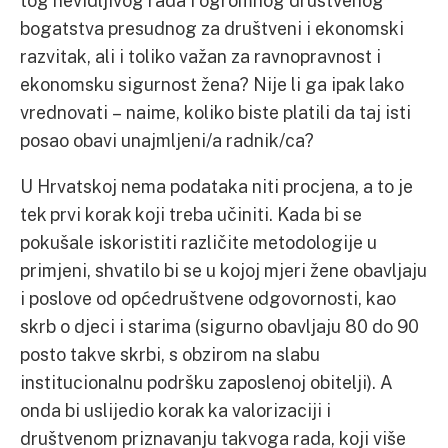
tog nevidljivog rada i ogromnog društvenog
bogatstva presudnog za društveni i ekonomski
razvitak, ali i toliko važan za ravnopravnost i
ekonomsku sigurnost žena? Nije li ga ipak lako
vrednovati – naime, koliko biste platili da taj isti
posao obavi unajmljeni/a radnik/ca?
U Hrvatskoj nema podataka niti procjena, a to je
tek prvi korak koji treba učiniti. Kada bi se
pokušale iskoristiti različite metodologije u
primjeni, shvatilo bi se u kojoj mjeri žene obavljaju
i poslove od općedruštvene odgovornosti, kao
skrb o djeci i starima (sigurno obavljaju 80 do 90
posto takve skrbi, s obzirom na slabu
institucionalnu podršku zaposlenoj obitelji). A
onda bi uslijedio korak ka valorizaciji i
društvenom priznavanju takvoga rada, koji više