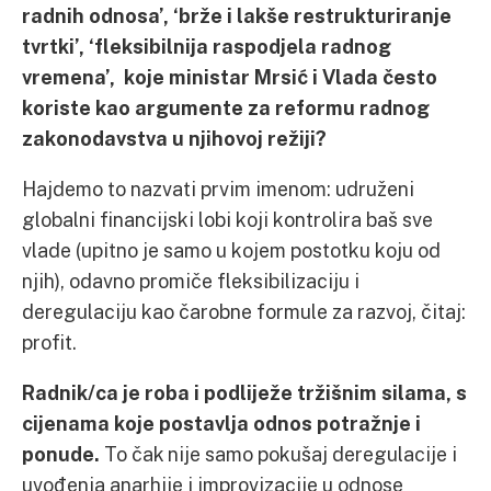
radnih odnosa’, ‘brže i lakše restrukturiranje
tvrtki’, ‘fleksibilnija raspodjela radnog
vremena’, koje ministar Mrsić i Vlada često
koriste kao argumente za reformu radnog
zakonodavstva u njihovoj režiji?
Hajdemo to nazvati prvim imenom: udruženi
globalni financijski lobi koji kontrolira baš sve
vlade (upitno je samo u kojem postotku koju od
njih), odavno promiče fleksibilizaciju i
deregulaciju kao čarobne formule za razvoj, čitaj:
profit.
Radnik/ca je roba i podliježe tržišnim silama, s
cijenama koje postavlja odnos potražnje i
ponude.
To čak nije samo pokušaj deregulacije i
uvođenja anarhije i improvizacije u odnose