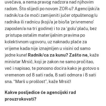
uvećava, a nema pravog nadzora nad njihovim
radom. Što slijedi po novom ZOR-u? Agencijski/a
radnik/ca će moći zamijeniti jučer otpuštenog/u
radnika ili radnicu (koji/a je bio/la ‘privremeno’
zaposlen/a na tri godine) i to za ‘golu’ plaću, bez
pristupa ostalim materijalnim pravima po
kolektivnom ugovoru, uz naknadu plaće za
vrijeme kada nije iznajmljen u visini od samo
jedne kune!
Radnik/ca za kunu? Zašto ne,
kaže
ministar Mrsić, koji je zakon ne samo pročitao,
već i napisao, te ponosno docira kako je gotovo s
vremenom od 8 sati rada, 8 sati odmora i 8 sati
sna. “Marš u prošlost”, kaže Mrsić!
Kakve posljedice će agencijski rad
prouzrokovati?