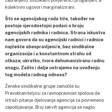
zabranjeno, sindikalni povjerenici proganjani, a
kolektivni ugovori marginalizirani.
Što se agencijskog rada tiče, također ne
postoje vjerodostojni podaci o broju
agencijskih radnika i radnica. Strana iskustva
nam govore da su agencijski radnici i radnice
najčešće obespravljeni/e, bez sindikalne
organizacije i u konstantnom strahu od
otkaza; ukratko, tvore dehumaniziranu radnu
snagu. Zašto i dalje ustrajemo na uvođenju
tog modela radnog odnosa?
Ženske sindikalne grupe zamolile su
Pravobraniteljicu za ravnopravnost spolova da
istraži pitanje djelovanja agencija za povremeno
zapošljavanje. Broj takvih agencija se naglo