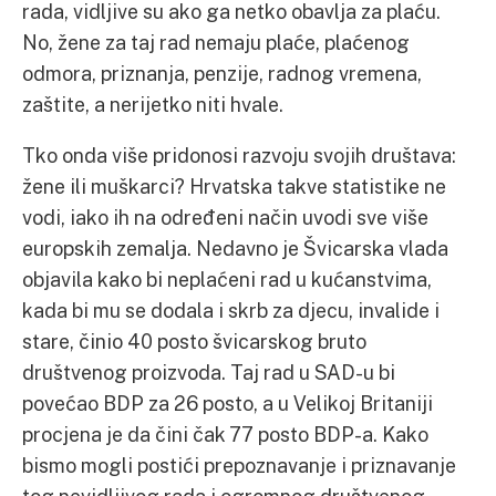
rada, vidljive su ako ga netko obavlja za plaću.
No, žene za taj rad nemaju plaće, plaćenog
odmora, priznanja, penzije, radnog vremena,
zaštite, a nerijetko niti hvale.
Tko onda više pridonosi razvoju svojih društava:
žene ili muškarci? Hrvatska takve statistike ne
vodi, iako ih na određeni način uvodi sve više
europskih zemalja. Nedavno je Švicarska vlada
objavila kako bi neplaćeni rad u kućanstvima,
kada bi mu se dodala i skrb za djecu, invalide i
stare, činio 40 posto švicarskog bruto
društvenog proizvoda. Taj rad u SAD-u bi
povećao BDP za 26 posto, a u Velikoj Britaniji
procjena je da čini čak 77 posto BDP-a. Kako
bismo mogli postići prepoznavanje i priznavanje