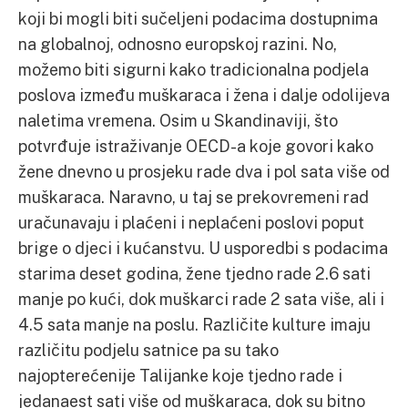
koji bi mogli biti sučeljeni podacima dostupnima
na globalnoj, odnosno europskoj razini. No,
možemo biti sigurni kako tradicionalna podjela
poslova između muškaraca i žena i dalje odolijeva
naletima vremena. Osim u Skandinaviji, što
potvrđuje istraživanje OECD-a koje govori kako
žene dnevno u prosjeku rade dva i pol sata više od
muškaraca. Naravno, u taj se prekovremeni rad
uračunavaju i plaćeni i neplaćeni poslovi poput
brige o djeci i kućanstvu. U usporedbi s podacima
starima deset godina, žene tjedno rade 2.6 sati
manje po kući, dok muškarci rade 2 sata više, ali i
4.5 sata manje na poslu. Različite kulture imaju
različitu podjelu satnice pa su tako
najopterećenije Talijanke koje tjedno rade i
jedanaest sati više od muškaraca, dok su bitno