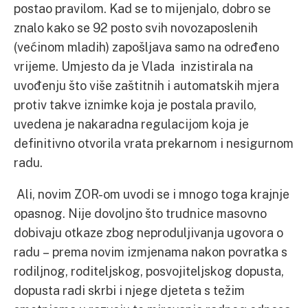
postao pravilom. Kad se to mijenjalo, dobro se
znalo kako se 92 posto svih novozaposlenih
(većinom mladih) zapošljava samo na određeno
vrijeme. Umjesto da je Vlada inzistirala na
uvođenju što više zaštitnih i automatskih mjera
protiv takve iznimke koja je postala pravilo,
uvedena je nakaradna regulacijom koja je
definitivno otvorila vrata prekarnom i nesigurnom
radu.
Ali, novim ZOR-om uvodi se i mnogo toga krajnje
opasnog. Nije dovoljno što trudnice masovno
dobivaju otkaze zbog neproduljivanja ugovora o
radu – prema novim izmjenama nakon povratka s
rodiljnog, roditeljskog, posvojiteljskog dopusta,
dopusta radi skrbi i njege djeteta s težim