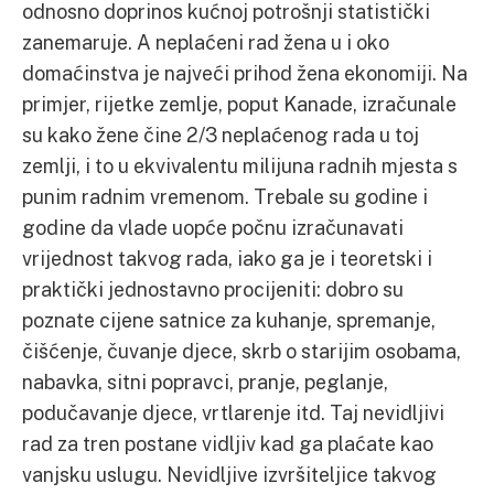
odnosno doprinos kućnoj potrošnji statistički
zanemaruje. A neplaćeni rad žena u i oko
domaćinstva je najveći prihod žena ekonomiji. Na
primjer, rijetke zemlje, poput Kanade, izračunale
su kako žene čine 2/3 neplaćenog rada u toj
zemlji, i to u ekvivalentu milijuna radnih mjesta s
punim radnim vremenom. Trebale su godine i
godine da vlade uopće počnu izračunavati
vrijednost takvog rada, iako ga je i teoretski i
praktički jednostavno procijeniti: dobro su
poznate cijene satnice za kuhanje, spremanje,
čišćenje, čuvanje djece, skrb o starijim osobama,
nabavka, sitni popravci, pranje, peglanje,
podučavanje djece, vrtlarenje itd. Taj nevidljivi
rad za tren postane vidljiv kad ga plaćate kao
vanjsku uslugu. Nevidljive izvršiteljice takvog