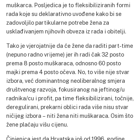
muškarca. Posljedica je to fleksibiliziranih formi
rada koje su deklarativno uvođene kako bi se
zadovoljilo partikularne potrebe žena za
usklađivanjem njihovih obveza iz rada i obitelji.
Tako je vjerojatnije da će žene da raditi part-time
(nepuno radno vrijeme) jer ih radi čak 32 posto
prema 8 posto muškaraca, odnosno 60 posto
majki prema 4 posto očeva. No, to više nije stvar
izbora, već dominantnog neoliberalnog smjera
društvenog razvoja, fokusiranog na jeftinog/u
radnika/cu i profit, pa time fleksibilizirani, točnije,
deregulirani, prekarni oblici rada više nisu stvar
ničijeg izbora – niti žena niti muškaraca. Osim što
žene plaćaju višu cijenu.
Činjenica jest da Hrvatska još od 1996. godine