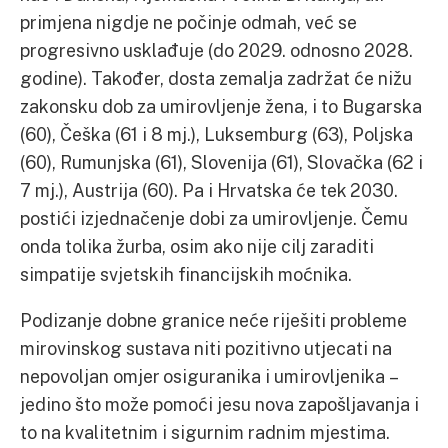
primjena nigdje ne počinje odmah, već se
progresivno usklađuje (do 2029. odnosno 2028.
godine). Također, dosta zemalja zadržat će nižu
zakonsku dob za umirovljenje žena, i to Bugarska
(60), Češka (61 i 8 mj.), Luksemburg (63), Poljska
(60), Rumunjska (61), Slovenija (61), Slovačka (62 i
7 mj.), Austrija (60). Pa i Hrvatska će tek 2030.
postići izjednačenje dobi za umirovljenje. Čemu
onda tolika žurba, osim ako nije cilj zaraditi
simpatije svjetskih financijskih moćnika.
Podizanje dobne granice neće riješiti probleme
mirovinskog sustava niti pozitivno utjecati na
nepovoljan omjer osiguranika i umirovljenika –
jedino što može pomoći jesu nova zapošljavanja i
to na kvalitetnim i sigurnim radnim mjestima.