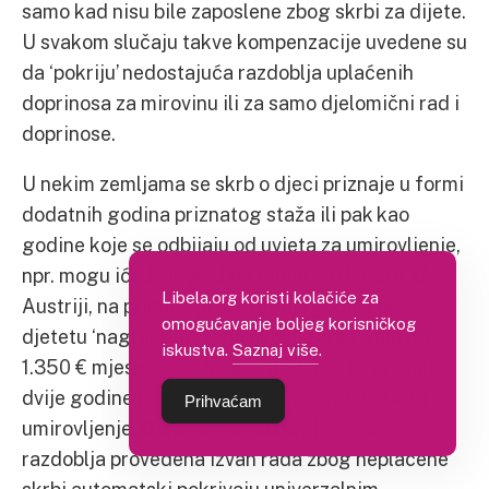
samo kad nisu bile zaposlene zbog skrbi za dijete.
U svakom slučaju takve kompenzacije uvedene su
da ‘pokriju’ nedostajuća razdoblja uplaćenih
doprinosa za mirovinu ili za samo djelomični rad i
doprinose.
U nekim zemljama se skrb o djeci priznaje u formi
dodatnih godina priznatog staža ili pak kao
godine koje se odbijaju od uvjeta za umirovljenje,
npr. mogu ići dvije godine ranije po djetetu. U
Libela.org koristi kolačiće za
Austriji, na primjer, je s do četiri godine po
omogućavanje boljeg korisničkog
djetetu ‘nagrađena’ žena ako je zarađivala do
iskustva.
Saznaj više
.
1.350 € mjesečno, odnosno dodatno se priznaje
dvije godine po djetetu za stjecanje uvjeta za
Prihvaćam
umirovljenje. Danska ima sustav kojim se
razdoblja provedena izvan rada zbog neplaćene