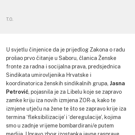
T.O.
U svjetlu činjenice da je prijedlog Zakona o radu
prošao prvo čitanje u Saboru, članica Ženske
fronte za radna i socijalna prava, predsjednica
Sindikata umirovljenika Hrvatske i
koordinatorica ženskih sindikalnih grupa,
Jasna
Petrović
, pojasnila je za Libelu koje se zapravo
zamke kriju iza novih izmjena ZOR-a, kako te
izmjene utječu na žene te što se zapravo krije iza
termina ‘fleksibilizacije’ i ‘deregulacije’, kojima
smo u zadnje vrijeme bombardirani/e putem
medija. Upravo zbog izostanka javne rasprave,