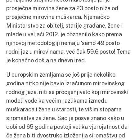
prosječna mirovina žene za 23 posto niža od
prosječne mirovine muškarca. Njemačko
Ministarstvo za obitelj, starije građane, žene i
mlade u veljači 2012. je obznanilo kako prema
njihovoj metodologiji nemaju ‘samo’ 49 posto
rodni jaz u mirovinama, već čak 59,6 posto! Tema
je konačno došla na dnevni red.
U europskim zemljama se još prije nekoliko
godina nitko nije bavio izračunom mirovinskog
rodnog jaza, niti se procijenjivalo koji mirovinski
modeli vode ka većim razlikama između
muškaraca i žena u starosti, te višim stopama
siromaštva za žene. Sad je posve znano kako u
dobi od 65 godina postoji velika vjerojatnost da
će žena biti dvostruko izloženija siromaštvu od