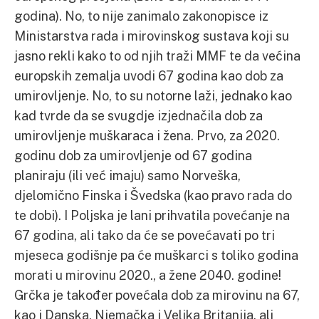
godina). No, to nije zanimalo zakonopisce iz
Ministarstva rada i mirovinskog sustava koji su
jasno rekli kako to od njih traži MMF te da većina
europskih zemalja uvodi 67 godina kao dob za
umirovljenje. No, to su notorne laži, jednako kao
kad tvrde da se svugdje izjednačila dob za
umirovljenje muškaraca i žena. Prvo, za 2020.
godinu dob za umirovljenje od 67 godina
planiraju (ili već imaju) samo Norveška,
djelomično Finska i Švedska (kao pravo rada do
te dobi). I Poljska je lani prihvatila povećanje na
67 godina, ali tako da će se povećavati po tri
mjeseca godišnje pa će muškarci s toliko godina
morati u mirovinu 2020., a žene 2040. godine!
Grčka je također povećala dob za mirovinu na 67,
kao i Danska, Njemačka i Velika Britanija, ali