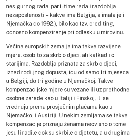
nesigurnog rada, part-time rada i razdoblja
nezaposlenosti – kakve ima Belgija, a imala je i
Njemačka do 1992.), bilo kao tzv. crediting,
odnosno kompenziranje pri odlasku u mirovinu.
Većina europskih zemalja ima takve razvijene
mjere, osobito za skrb o djeci, ali katkad i o
starijima. Razdoblja priznata za skrb o djeci,
iznad rodiljnog dopusta, idu od samo tri mjeseca
u Belgiji, do tri godine u Njemačkoj. Takve
kompenzacijske mjere su vezane ili uz prethodne
osobne zarade kao u Italiji i Finskoj, ili se
vrednuju prema prosječnim plaćama kao u
Njemačkoj i Austriji. U nekim zemljama se takve
kompenzacije priznaju ženama neovisno o tome
jesu li radile dok su skrbile o djetetu, a u drugima