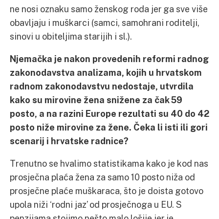
ne nosi oznaku samo ženskog roda jer ga sve više
obavljaju i muškarci (samci, samohrani roditelji,
sinovi u obiteljima starijih i sl.).
Njemačka je nakon provedenih reformi radnog
zakonodavstva analizama, kojih u hrvatskom
radnom zakonodavstvu nedostaje, utvrdila
kako su mirovine žena snižene za čak 59
posto, a na razini Europe rezultati su 40 do 42
posto niže mirovine za žene. Čeka li isti ili gori
scenarij i hrvatske radnice?
Trenutno se hvalimo statistikama kako je kod nas
prosječna plaća žena za samo 10 posto niža od
prosječne plaće muškaraca, što je doista gotovo
upola niži ‘rodni jaz’ od prosječnoga u EU. S
penzijama stojimo nešto malo lošije jer je