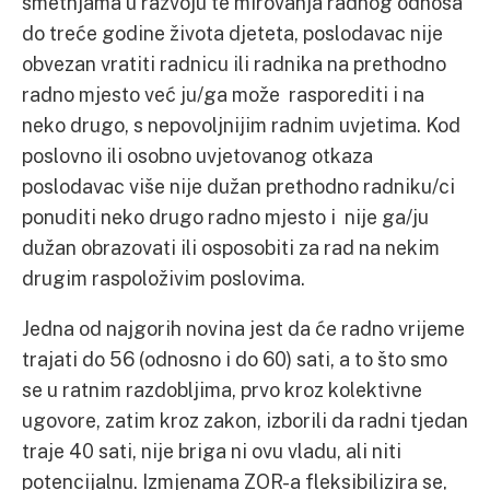
smetnjama u razvoju te mirovanja radnog odnosa
do treće godine života djeteta, poslodavac nije
obvezan vratiti radnicu ili radnika na prethodno
radno mjesto već ju/ga može rasporediti i na
neko drugo, s nepovoljnijim radnim uvjetima. Kod
poslovno ili osobno uvjetovanog otkaza
poslodavac više nije dužan prethodno radniku/ci
ponuditi neko drugo radno mjesto i nije ga/ju
dužan obrazovati ili osposobiti za rad na nekim
drugim raspoloživim poslovima.
Jedna od najgorih novina jest da će radno vrijeme
trajati do 56 (odnosno i do 60) sati, a to što smo
se u ratnim razdobljima, prvo kroz kolektivne
ugovore, zatim kroz zakon, izborili da radni tjedan
traje 40 sati, nije briga ni ovu vladu, ali niti
potencijalnu. Izmjenama ZOR-a fleksibilizira se,