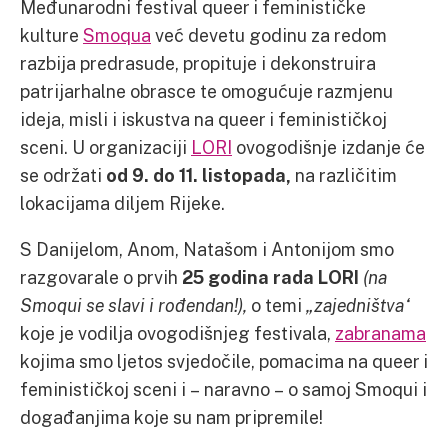
Međunarodni festival queer i feminističke
kulture
Smoqua
već devetu godinu za redom
razbija predrasude, propituje i dekonstruira
patrijarhalne obrasce te omogućuje razmjenu
ideja, misli i iskustva na queer i feminističkoj
sceni. U organizaciji
LORI
ovogodišnje izdanje će
se održati
od 9. do 11. listopada,
na različitim
lokacijama diljem Rijeke.
S Danijelom, Anom, Natašom i Antonijom smo
razgovarale o prvih
25 godina rada LORI
(na
Smoqui se slavi i rođendan!),
o temi
„zajedništva“
koje je vodilja ovogodišnjeg festivala,
zabranama
kojima smo ljetos svjedočile, pomacima na queer i
feminističkoj sceni i – naravno – o samoj Smoqui i
događanjima koje su nam pripremile!