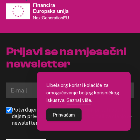
Prijavi se na mjesečni
newsletter
Libela.org koristi kolačiće za
omogućavanje boljeg korisničkog
iskustva.
Saznaj više
.
Potvrđujem suglasnost s politikom privatnosti te
Prihvaćam
dajem privolu Libeli da koristi moj email za slanje e-
newslettera