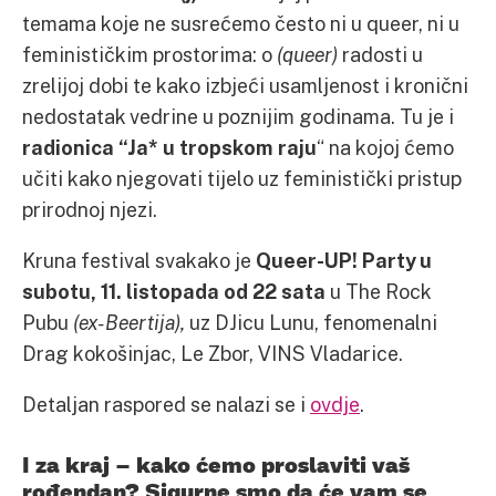
temama koje ne susrećemo često ni u queer, ni u
feminističkim prostorima: o
(queer)
radosti u
zrelijoj dobi te kako izbjeći usamljenost i kronični
nedostatak vedrine u poznijim godinama. Tu je i
radionica “J
a* u tropskom raju
“ na kojoj ćemo
učiti kako njegovati tijelo uz feministički pristup
prirodnoj njezi.
Kruna festival svakako je
Queer-UP! Party u
subotu, 11. listopada od 22 sata
u The Rock
Pubu
(ex-Beertija),
uz DJicu Lunu, fenomenalni
Drag kokošinjac, Le Zbor, VINS Vladarice.
Detaljan raspored se nalazi se i
ovdje
.
I za kraj – kako ćemo proslaviti vaš
rođendan? Sigurne smo da će vam se