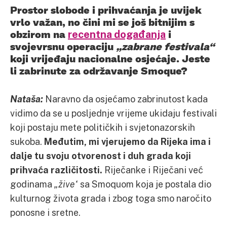
Prostor slobode i prihvaćanja je uvijek
vrlo važan, no čini mi se još bitnijim s
obzirom na
recentna događanja
i
svojevrsnu operaciju
„zabrane festivala“
koji vrijeđaju nacionalne osjećaje. Jeste
li zabrinute za održavanje Smoque?
Nataša:
Naravno da osjećamo zabrinutost kada
vidimo da se u posljednje vrijeme ukidaju festivali
koji postaju mete političkih i svjetonazorskih
sukoba.
Međutim, mi vjerujemo da Rijeka ima i
dalje tu svoju otvorenost i duh grada koji
prihvaća različitosti.
Riječanke i Riječani već
godinama
„žive“
sa Smoquom koja je postala dio
kulturnog života grada i zbog toga smo naročito
ponosne i sretne.