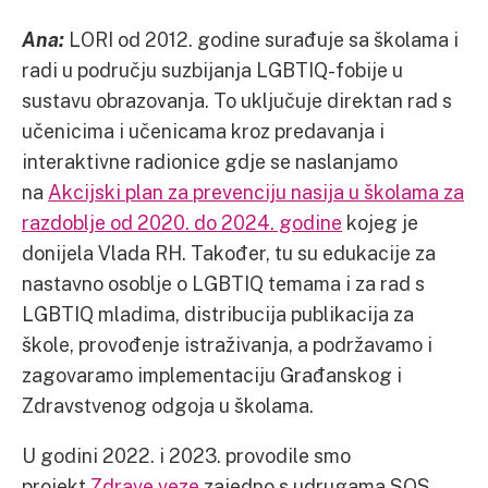
Ana:
LORI od 2012. godine surađuje sa školama i
radi u području suzbijanja LGBTIQ-fobije u
sustavu obrazovanja. To uključuje direktan rad s
učenicima i učenicama kroz predavanja i
interaktivne radionice gdje se naslanjamo
na
Akcijski plan za prevenciju nasija u školama za
razdoblje od 2020. do 2024. godine
kojeg je
donijela Vlada RH. Također, tu su edukacije za
nastavno osoblje o LGBTIQ temama i za rad s
LGBTIQ mladima, distribucija publikacija za
škole, provođenje istraživanja, a podržavamo i
zagovaramo implementaciju Građanskog i
Zdravstvenog odgoja u školama.
U godini 2022. i 2023. provodile smo
projekt
Zdrave veze
zajedno s udrugama SOS