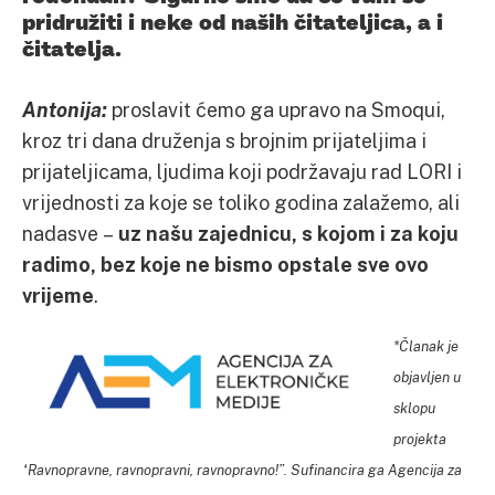
pridružiti i neke od naših čitateljica, a i
čitatelja.
Antonija:
proslavit ćemo ga upravo na Smoqui,
kroz tri dana druženja s brojnim prijateljima i
prijateljicama, ljudima koji podržavaju rad LORI i
vrijednosti za koje se toliko godina zalažemo, ali
nadasve –
uz našu zajednicu, s kojom i za koju
radimo, bez koje ne bismo opstale sve ovo
vrijeme
.
*Članak je
objavljen u
sklopu
projekta
“Ravnopravne, ravnopravni, ravnopravno!”. Sufinancira ga Agencija za