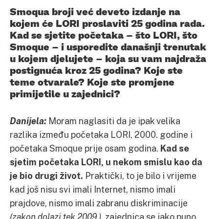
Smoqua broji već deveto izdanje na
kojem će LORI proslaviti 25 godina rada.
Kad se sjetite početaka – što LORI, što
Smoque – i usporedite današnji trenutak
u kojem djelujete – koja su vam najdraža
postignuća kroz 25 godina? Koje ste
teme otvarale? Koje ste promjene
primijetile u zajednici?
Danijela:
Moram naglasiti da je ipak velika
razlika između početaka LORI, 2000. godine i
početaka Smoque prije osam godina.
Kad se
sjetim početaka LORI, u nekom smislu kao da
je bio drugi život.
Praktički, to je bilo i vrijeme
kad još nisu svi imali Internet, nismo imali
prajdove, nismo imali zabranu diskriminacije
(zakon dolazi tek 2009.),
zajednica se jako puno