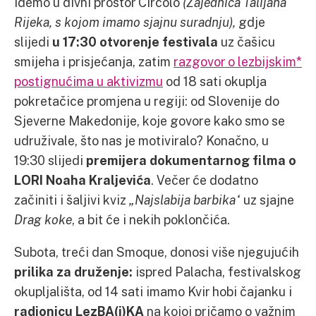
idemo u divni prostor Circolo
(Zajednica Talijana
Rijeka, s kojom imamo sjajnu suradnju),
gdje
slijedi
u 17:30 otvorenje festivala
uz čašicu
smijeha i prisjećanja, zatim
razgovor o lezbijskim*
postignućima u aktivizmu
od 18 sati okuplja
pokretačice promjena u regiji: od Slovenije do
Sjeverne Makedonije, koje govore kako smo se
udruživale, što nas je motiviralo? Konačno, u
19:30 slijedi
premijera dokumentarnog filma o
LORI Noaha Kraljevića
. Večer će dodatno
začiniti i šaljivi kviz
„Najslabija barbika“
uz sjajne
Drag koke
, a bit će i nekih poklončića.
Subota, treći dan Smoque, donosi više njegujućih
prilika za druženje:
ispred Palacha, festivalskog
okupljališta, od 14 sati imamo Kvir hobi čajanku i
radionicu LezBA(j)KA
na kojoj pričamo o važnim