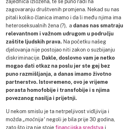
zajednica izložena, te se puno radi na
zagovaranju društvenih promjena. Nekad su nas
pitali koliko članica imamo i da li među njima ima
heteroseksualnih žena (?), a
danas nas smatraju
relevantnom i važnom udrugom u području
zaštite ljudskih prava.
Na početku našeg
djelovanja nije postojao niti zakon o suzbijanju
diskriminacije.
Dakle, doslovno vam je netko
mogao dati otkaz na poslu jer ste gej bez
puno razmišljanja, a danas imamo životno
partnerstvo.
Istovremeno, ovo je vrijeme
porasta homofobije i transfobije i s njima
povezanog nasilja i prijetnji.
U nekom smislu je ta netrpeljivost vidljivija i
možda
„moćnija“
negoli je bila prije 30 godina,
zato što iza nje stoje
financijska sredstva
i