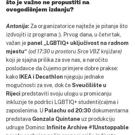
što je važno ne propustiti na
ovogodišnjem izdanju?
Antonija:
Za organizatorice najteže je pitanje što
izdvojiti iz programa :). Prvog dana, u četvrtak,
važan je
panel „LGBTIQ+ uključivost na radnom
mjestu“
(od 17:30 u prostoru Srce VBZ knjižare)
koji je sjajna prilika za sve nas, a naročito
poslodavce da čujemo primjere dobre prakse:
kako
IKEA i Decathlon
njeguju jednake
mogućnosti za sve, dok će
Sveučilište u
Rijeci
predstaviti svoju ulogu u promicanju
inkluzije te podršci LGBTIQ+ studenti(ca)ma i
zaposlenima. U
Palachu od 20:30
dokumentarna
predstava
Gonzala Quintane
uz produkciju
udruge Domino:
Infinite Archive #1Unstoppable