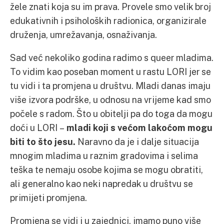
žele znati koja su im prava. Provele smo velik broj
edukativnih i psiholoških radionica, organizirale
druženja, umrežavanja, osnaživanja.
Sad već nekoliko godina radimo s queer mladima.
To vidim kao poseban moment u rastu LORI jer se
tu vidi i ta promjena u društvu. Mladi danas imaju
više izvora podrške, u odnosu na vrijeme kad smo
počele s radom. Što u obitelji pa do toga da mogu
doći u LORI –
mladi koji s većom lakoćom mogu
biti to što jesu.
Naravno da je i dalje situacija
mnogim mladima u raznim gradovima i selima
teška te nemaju osobe kojima se mogu obratiti,
ali generalno kao neki napredak u društvu se
primijeti promjena.
Promjena se vidi i u zajednici, imamo puno više