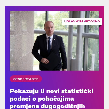
UGLAVNOM NETOČNO
GENDERFACTS
Pokazuju li novi statistički
podaci o pobačajima
promjene dugogodišnjih