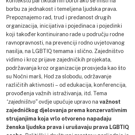
kontekstu partikularnih borbi ako se misli na
borbu za jednakost i temeljena ljudska prava.
Prepoznajemo rad, trud i predanost drugih
organizacija, inicijativa i pojedinaca i pojedinki
koji također kontinuirano rade u području rodne
ravnopravnosti, na prevenciji rodno uvjetovanog
nasilja, na LGBTIQ temama i slično. Zajedništvo
vidimo i kroz prijave zajedničkih projekata,
podržavanja kroz organizacije prosvjeda kao što
su Noćni marš, Hod za slobodu, održavanje
različitih aktivnosti – od edukacija, konferencija,
provođenja važnih istraživanja, itd. Tema
“zajedništvo”
ovdje upućuje upravo na
važnost
zajedničkog djelovanja prema konzervativnim
strujanjima koja vrlo otvoreno napadaju
ženska ljudska prava i urušavaju prava LGBTIQ