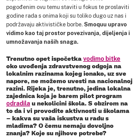
pogođenim ovu temu staviti u fokus te proslaviti
godine rada s onima koji su toliko dugo uz nas i
podržavaju aktivističke borbe.
Smoquu upravo
vidimo kao taj prostor povezivanja, dijeljenja i
umnožavanja naših snaga.
Trenutno opet ispočetka
vodimo bitke
oko uvođenja zdravstvenog odgoja na
lokalnim razinama kojeg ionako, uz sve
napore, ne možemo uvesti na nacionalnoj
razini. Rijeka je, trenutno, jedina lokalna
zajednica koja je barem pilot program
odradila
u nekolicini škola. S obzirom na
to da i vi provodite aktivnosti u školama
– kakva su vaša iskustva u radu s
mladima? O čemu nemaju dovoljno
znanja? Koje su njihove potrebe?