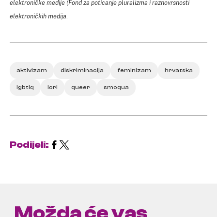
elektroničke medije (Fond za poticanje pluralizma i raznovrsnosti
elektroničkih medija
.
aktivizam
diskriminacija
feminizam
hrvatska
lgbtiq
lori
queer
smoqua
Podijeli:
Možda će vas