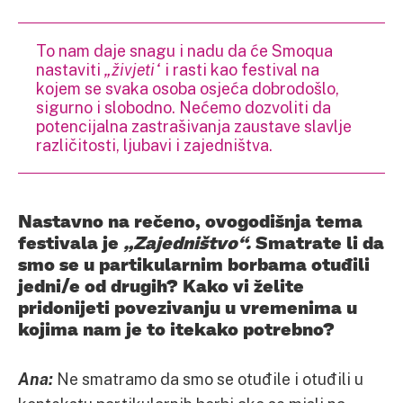
To nam daje snagu i nadu da će Smoqua
nastaviti
„živjeti“
i rasti kao festival na
kojem se svaka osoba osjeća dobrodošlo,
sigurno i slobodno. Nećemo dozvoliti da
potencijalna zastrašivanja zaustave slavlje
različitosti, ljubavi i zajedništva.
Nastavno na rečeno, ovogodišnja tema
festivala je
„Zajedništvo“.
Smatrate li da
smo se u partikularnim borbama otuđili
jedni/e od drugih? Kako vi želite
pridonijeti povezivanju u vremenima u
kojima nam je to itekako potrebno?
Ana:
Ne smatramo da smo se otuđile i otuđili u