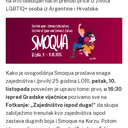
na vrlo osebujan način prenosi priče iz života
LGBTIQ+ osoba iz Argentine i Hrvatske.
Kako je ovogodišnja Smoqua proslava snage
zajedništva i
(prvih)
25 godina LORI,
petak, 10.
listopada
posvećen je upravo tome: prvo,
u 16:30
ispred Gradske vijećnice
pozivamo sve na
Fotkanje: „Zajedništvo ispod duge!“
da skupa
zabilježimo trenutak kvir zajedništva ispod
zastava duginih boja i Smoque na Korzu. Potom