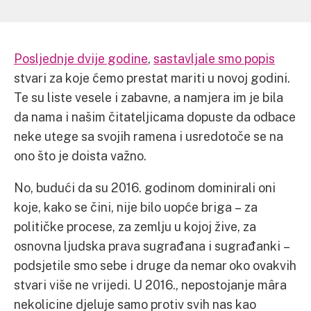
Posljednje dvije godine
,
sastavljale smo popis
stvari za koje ćemo prestat mariti u novoj godini.
Te su liste vesele i zabavne, a namjera im je bila
da nama i našim čitateljicama dopuste da odbace
neke utege sa svojih ramena i usredotoče se na
ono što je doista važno.
No, budući da su 2016. godinom dominirali oni
koje, kako se čini, nije bilo uopće briga – za
političke procese, za zemlju u kojoj žive, za
osnovna ljudska prava sugrađana i sugrađanki –
podsjetile smo sebe i druge da nemar oko ovakvih
stvari više ne vrijedi. U 2016., nepostojanje mâra
nekolicine djeluje samo protiv svih nas kao