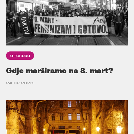
U FOKUSU
Gdje marširamo na 8. mart?
24.02.2026.