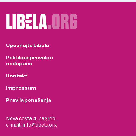
Upoznajte Libelu
Politika ispravaka i
nadopuna
Kontakt
Impressum
Pravila ponašanja
Nova cesta 4, Zagreb
e-mail:
info@libela.org