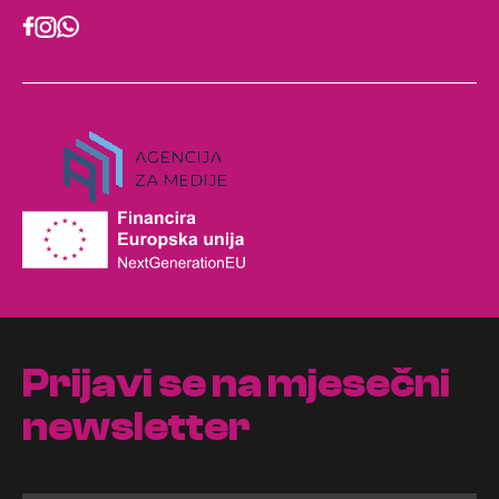
Prijavi se na mjesečni
newsletter