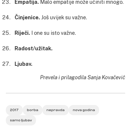
Empatija.
Malo empatije može učiniti mnogo.
Činjenice.
Još uvijek su važne.
Riječi.
I one su isto važne.
Radost/užitak.
Ljubav.
Prevela i prilagodila Sanja Kovačević
2017
borba
nepravda
nova godina
samo ljubav