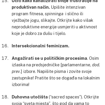
Učiti kako kanalizirati svoje frustracije na
produktivan način.
Upišite intenzivan
program fitnesa,
spinninga
i slično ili
vježbajte jogu, slikajte. Otkrijte kako višak
neproduktivne energije usmjeriti u aktivnost
koje je dobro za dušu i tijelo.
Intersekcionalni feminizam.
Angažirati se u političkim procesima
. Osim
izlaska na predsjedničke [parlamentarne,
dod.
prev
.] izbore. Napišite pisma i zovite svoje
zastupnike! Pratite što se događa na lokalnim
izborima!
Duhovna utočišta
(“sacred spaces”). Otkrijte
svoja “sveta mjesta”, što god da vama to