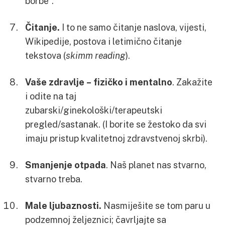
borbe”.
Čitanje.
I to
ne samo čitanje naslova, vijesti,
Wikipedije, postova i letimično čitanje
tekstova (
skimm reading
).
Vaše zdravlje – fizičko i mentalno
. Zakažite
i odite na taj
zubarski/ginekološki/terapeutski
pregled/sastanak. (I borite se žestoko da svi
imaju pristup kvalitetnoj zdravstvenoj skrbi).
Smanjenje otpada
. Naš planet nas stvarno,
stvarno treba.
Male ljubaznosti.
Nasmiješite se tom paru u
podzemnoj željeznici; čavrljajte sa