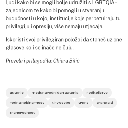
ljudi kako bi se mogli bolje udružiti s LGBTQIA+
zajednicom te kako bi pomogli u stvaranju
budućnosti u kojoj institucije koje perpetuiraju tu
privilegiju i opresiju, više nemaju utjecaja.
Iskoristi svoj privilegiran položaj da staneš uz one
glasove koji se inače ne čuju.
Prevela i prilagodila: Chiara Bilić
autanje
međunarodni dan autanja
roditeljstvo
rodna nebinarnost
tirv osobe
trans
trans aid
transrodnost