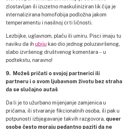
zlostavljan ili izuzetno maskuliniziran lik čija je
internalizirana homofobija podložna jakom
temperamentu i nasilnoj crti ličnosti.
Lezbijke, uglavnom, plaču ili umiru. Pisci imaju tu
naviku da ih
ubiju
kao dio jednog poluzavršenog,
slabo izvršenog društvenog komentara ‒ u
podtekstu, naravno!
9. Možeš pričati o svojoj partnerici ili
partneru i o svom ljubavnom životu bez straha
da se slučajno autaš
Da li je to užurbano mijenjanje zamjenica u
pričama, ili stvaranje fikcionalnih osoba, ili pak u
potpunosti izbjegavanje takvih razgovora,
queer
osobe često moraju pedantno paziti da ne