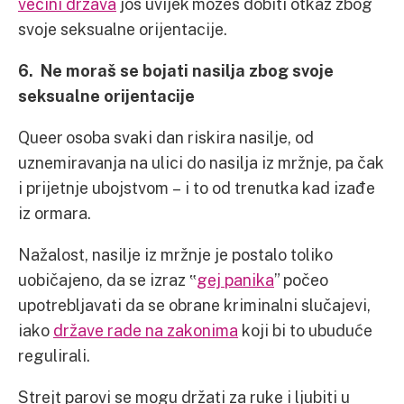
većini država
još uvijek možeš dobiti otkaz zbog
svoje seksualne orijentacije.
6. Ne moraš se bojati nasilja zbog svoje
seksualne orijentacije
Queer osoba svaki dan riskira nasilje, od
uznemiravanja na ulici do nasilja iz mržnje, pa čak
i prijetnje ubojstvom – i to od trenutka kad izađe
iz ormara.
Nažalost, nasilje iz mržnje je postalo toliko
uobičajeno, da se izraz ‟
gej panika
” počeo
upotrebljavati da se obrane kriminalni slučajevi,
iako
države rade na zakonima
koji bi to ubuduće
regulirali.
Strejt parovi se mogu držati za ruke i ljubiti u