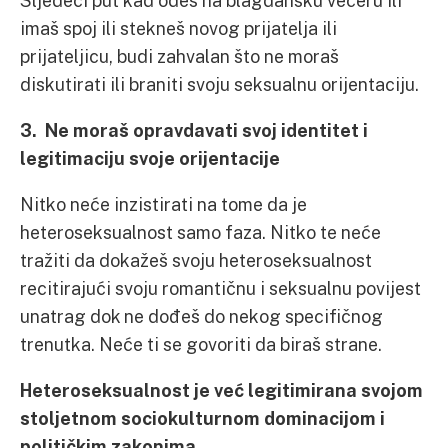
Sljedeći put kad odeš na blagdansku večeru ili
imaš spoj ili stekneš novog prijatelja ili
prijateljicu, budi zahvalan što ne moraš
diskutirati ili braniti svoju seksualnu orijentaciju.
3. Ne moraš opravdavati svoj identitet i
legitimaciju svoje orijentacije
Nitko neće inzistirati na tome da je
heteroseksualnost samo faza. Nitko te neće
tražiti da dokažeš svoju heteroseksualnost
recitirajući svoju romantičnu i seksualnu povijest
unatrag dok ne dođeš do nekog specifičnog
trenutka. Neće ti se govoriti da biraš strane.
Heteroseksualnost je već legitimirana svojom
stoljetnom sociokulturnom dominacijom i
političkim zakonima.