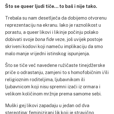
Što se queer ljudi tiče… to baš i nije tako.
Trebala su nam desetljeća da dobijemo otvorenu
reprezentaciju na ekranu. Iako je raznolikost u
porastu, a queer likovi i likinje počinju polako
dobivati svoje
bona fide
veze, još uvijek postoje
skriveni kodovi koji nameću implikaciju da smo
malo manje vrijedni istinskog ispunjenja.
Što se tiče već navedene ružičaste tinejdžerske
priče o odrastanju, zamjeni to s homofobičnim i/ili
religioznim roditeljima, ljubavnikom ili
ljubavnicom koji nisu spremni izaći iz ormara i
velikom količinom mržnje prema samome sebi.
Muški gej likovi zapadaju u jedan od dva
stereotipa: feminizirani lik koji je stravično