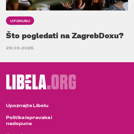
U FOKUSU
Što pogledati na ZagrebDoxu?
29.03.2025.
Upoznajte Libelu
Politika ispravaka i
nadopuna