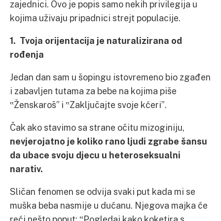
zajednici. Ovo je popis samo nekih privilegija u
kojima uživaju pripadnici strejt populacije.
1. Tvoja orijentacija je naturalizirana od
rođenja
Jedan dan sam u šopingu istovremeno bio zgađen
i zabavljen tutama za bebe na kojima piše
‟Ženskaroš” i ‟Zaključajte svoje kćeri”.
Čak ako stavimo sa strane očitu mizoginiju,
nevjerojatno je koliko rano ljudi zgrabe šansu
da ubace svoju djecu u heteroseksualni
narativ.
Sličan fenomen se odvija svaki put kada mi se
muška beba nasmije u dućanu. Njegova majka će
reći nešto poput: ‟Pogledaj kako koketira s