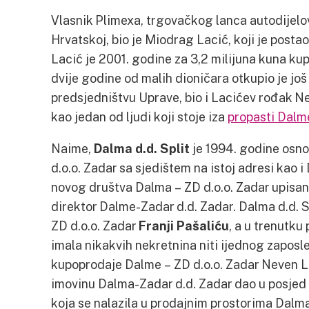
Vlasnik Plimexa, trgovačkog lanca autodijelov
Hrvatskoj, bio je Miodrag Lacić, koji je postao 
Lacić je 2001. godine za 3,2 milijuna kuna kup
dvije godine od malih dioničara otkupio je još 
predsjedništvu Uprave, bio i Lacićev rođak Ne
kao jedan od ljudi koji stoje iza
propasti Dalm
Naime,
Dalma d.d. Split
je 1994. godine osn
d.o.o. Zadar sa sjedištem na istoj adresi kao 
novog društva Dalma – ZD d.o.o. Zadar upisan j
direktor Dalme-Zadar d.d. Zadar. Dalma d.d. S
ZD d.o.o. Zadar
Franji Pašaliću
, a u trenutku
imala nikakvih nekretnina niti ijednog zaposl
kupoprodaje Dalme – ZD d.o.o. Zadar Neven Lac
imovinu Dalma-Zadar d.d. Zadar dao u posjed 
koja se nalazila u prodajnim prostorima Dalm