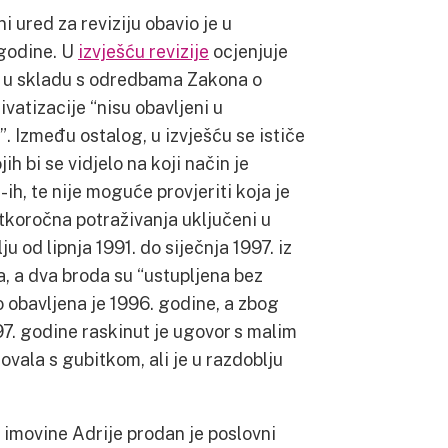
i ured za reviziju obavio je u
 godine. U
izvješću revizije
ocjenjuje
n u skladu s odredbama Zakona o
ivatizacije “nisu obavljeni u
 Između ostalog, u izvješću se ističe
h bi se vidjelo na koji način je
h, te nije moguće provjeriti koja je
tkoročna potraživanja uključeni u
ju od lipnja 1991. do siječnja 1997. iz
a, a dva broda su “ustupljena bez
 obavljena je 1996. godine, a zbog
7. godine raskinut je ugovor s malim
ovala s gubitkom, ali je u razdoblju
z imovine Adrije prodan je poslovni