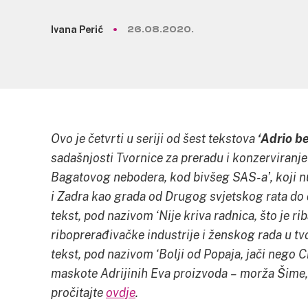
Ivana Perić
26.08.2020.
Ovo je četvrti u seriji od šest tekstova
‘Adrio be
sadašnjosti Tvornice za preradu i konzerviranje 
Bagatovog nebodera, kod bivšeg SAS-a’, koji nu
i Zadra kao grada od Drugog svjetskog rata do 
tekst, pod nazivom ‘Nije kriva radnica, što je ri
riboprerađivačke industrije i ženskog rada u tv
tekst, pod nazivom ‘Bolji od Popaja, jači nego 
maskote Adrijinih Eva proizvoda – morža Šime, 
pročitajte
ovdje
.