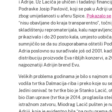
i Adrije. Uz Lacića je uhićen i tadašnji financi
Podravke Josip Pavlović, koji se pak u Adriji u
zbog umiješanosti u aferu Spice.
Pokazalo se
“nisu obavljane do kraja transparentno”, točn
skladištenju repromaterijala, kalu napravljeno
prikazivalo i do 20 posto kala, umjesto uobiča
sumnjičilo se da su zlouporabama oštetili Pod
Adria poslovno su surađivale još od 2001. kad
distribuciju proizvode Eva ribljih konzervi, a 
najpoznatiji Adrijin brend Evu.
Velikih problema godinama je bilo s najmom skl
vodila tvrtka Dalmacija-riba i preko koje su s
Jedini osnivač te tvrtke bio je Stanko Lacić,
bio član uprave (tvrtka je 2014. proglasila st
istražnom zatvoru, Miodrag Lacić pušten je na
Adriji, koja je evidentno bila “na putu prema d