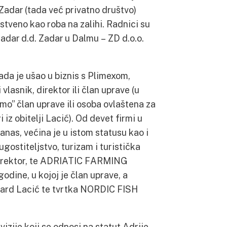
 Zadar (tada već privatno društvo)
stveno kao roba na zalihi. Radnici su
adar d.d. Zadar u Dalmu – ZD d.o.o.
ada je ušao u biznis s Plimexom,
 vlasnik, direktor ili član uprave (u
mo” član uprave ili osoba ovlaštena za
 iz obitelji Lacić). Od devet firmi u
anas, većina je u istom statusu kao i
gostiteljstvo, turizam i turistička
 direktor, te ADRIATIC FARMING
godine, u kojoj je član uprave, a
rnard Lacić te tvrtka NORDIC FISH
izije koji se odnosi na statut Adrije,