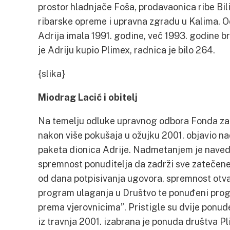
prostor hladnjače Foša, prodavaonica ribe Bili
ribarske opreme i upravna zgradu u Kalima. Od
Adrija imala 1991. godine, već 1993. godine br
je Adriju kupio Plimex, radnica je bilo 264.
{slika}
Miodrag Lacić i obitelj
Na temelju odluke upravnog odbora Fonda za pr
nakon više pokušaja u ožujku 2001. objavio n
paketa dionica Adrije. Nadmetanjem je naved
spremnost ponuditelja da zadrži sve zatečen
od dana potpisivanja ugovora, spremnost otva
program ulaganja u Društvo te ponuđeni pro
prema vjerovnicima”. Pristigle su dvije pon
iz travnja 2001. izabrana je ponuda društva Pl