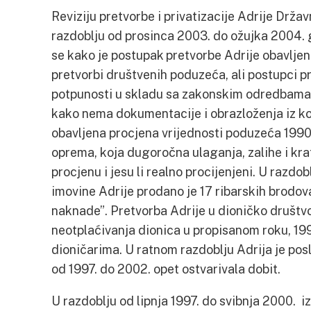
Reviziju pretvorbe i privatizacije Adrije Državn
razdoblju od prosinca 2003. do ožujka 2004.
se kako je postupak pretvorbe Adrije obavlje
pretvorbi društvenih poduzeća, ali postupci pr
potpunosti u skladu sa zakonskim odredbama”.
kako nema dokumentacije i obrazloženja iz koji
obavljena procjena vrijednosti poduzeća 1990-i
oprema, koja dugoročna ulaganja, zalihe i kra
procjenu i jesu li realno procijenjeni. U razdobl
imovine Adrije prodano je 17 ribarskih brodov
naknade”. Pretvorba Adrije u dioničko društvo
neotplaćivanja dionica u propisanom roku, 199
dioničarima. U ratnom razdoblju Adrija je posl
od 1997. do 2002. opet ostvarivala dobit.
U razdoblju od lipnja 1997. do svibnja 2000. i