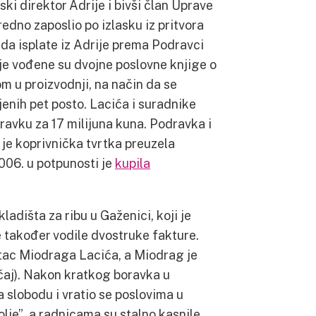
jski direktor Adrije i bivši član Uprave
redno zaposlio po izlasku iz pritvora
da isplate iz Adrije prema Podravci
ije vođene su dvojne poslovne knjige o
m u proizvodnji, na način da se
jenih pet posto. Lacića i suradnike
ravku za 17 milijuna kuna. Podravka i
 je koprivnička tvrtka preuzela
2006. u potpunosti je
kupila
adišta za ribu u Gaženici, koji je
e također vodile dvostruke fakture.
 otac Miodraga Lacića, a Miodrag je
ečaj). Nakon kratkog boravka u
 slobodu i vratio se poslovima u
olje”, a radnicama su stalno kasnile