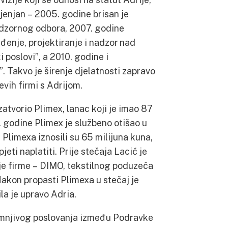
ijenjan – 2005. godine brisan je
adzornog odbora, 2007. godine
đenje, projektiranje i nadzor nad
poslovi”, a 2010. godine i
Takvo je širenje djelatnosti zapravo
evih firmi s Adrijom.
atvorio Plimex, lanac koji je imao 87
 godine Plimex je službeno otišao u
Plimexa iznosili su 65 milijuna kuna,
jeti naplatiti. Prije stečaja Lacić je
oje firme – DIMO, tekstilnog poduzeća
Nakon propasti Plimexa u stečaj je
la je upravo Adria.
sumnjivog poslovanja između Podravke