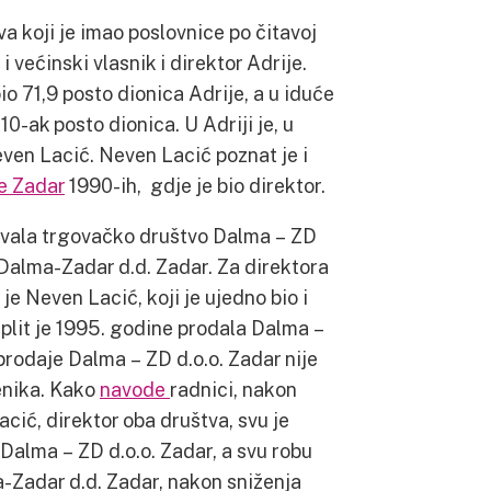
a koji je imao poslovnice po čitavoj
i većinski vlasnik i direktor Adrije.
io 71,9 posto dionica Adrije, a u iduće
10-ak posto dionica. U Adriji je, u
ven Lacić. Neven Lacić poznat je i
e Zadar
1990-ih, gdje je bio direktor.
ovala trgovačko društvo Dalma – ZD
i Dalma-Zadar d.d. Zadar. Za direktora
e Neven Lacić, koji je ujedno bio i
plit je 1995. godine prodala Dalma –
 prodaje Dalma – ZD d.o.o. Zadar nije
enika. Kako
navode
radnici, nakon
ić, direktor oba društva, svu je
Dalma – ZD d.o.o. Zadar, a svu robu
a-Zadar d.d. Zadar, nakon sniženja