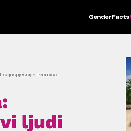
GenderFacts
od najuspješnijih tvornica
:
vi ljudi