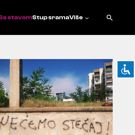
Sa stavom
Stup srama
Više