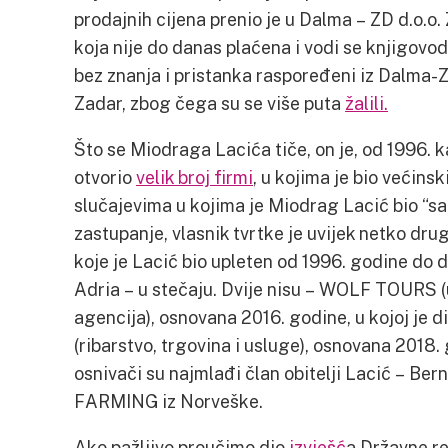
prodajnih cijena prenio je u Dalma – ZD d.o.o.
koja nije do danas plaćena i vodi se knjigovod
bez znanja i pristanka raspoređeni iz Dalma-Z
Zadar, zbog čega su se više puta
žalili.
Što se Miodraga Lacića tiče, on je, od 1996. k
otvorio
velik broj firmi
, u kojima je bio većinski
slučajevima u kojima je Miodrag Lacić bio “sa
zastupanje, vlasnik tvrtke je uvijek netko drugi
koje je Lacić bio upleten od 1996. godine do d
Adria – u stečaju. Dvije nisu – WOLF TOURS (u
agencija), osnovana 2016. godine, u kojoj je
(ribarstvo, trgovina i usluge), osnovana 2018. 
osnivači su najmlađi član obitelji Lacić – Be
FARMING iz Norveške.
Ako pažljivo proučimo dio
izvješć
a Državne rev