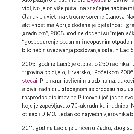
vidljivo je on više puta i na značajne načine m
članak o uvjetima stručne spreme članova N
aktivnostima Adrije dodana je djelatnost “gra
gradnjom”, 2008. godine dodani su “mjenjački 
“gospodarenje opasnim i neopasnim otpadom”. 
bilo način uvezivanja poslovanja ostalih Lacić
2005. godine Lacić je otpustio 250 radnika i z
trgovina po cijeloj Hrvatskoj. Početkom 2006.
stečaj.
Prema prijavljenim tražbinama, dugovi 
a bivši radnici u stečajnom se procesu nisu usp
rasprodao dio imovine Plimexa i još jedne sv
koje je zapošljavalo 70-ak radnika i radnica. 
otišao i DIMO. Jedan od najvećih vjerovnika bi
2011. godine Lacić je uhićen u Zadru, zbog 