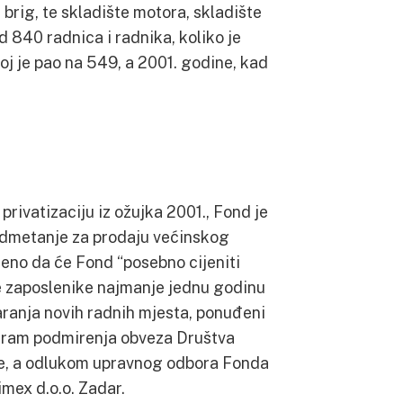
 brig, te skladište motora, skladište
 840 radnica i radnika, koliko je
oj je pao na 549, a 2001. godine, kad
ivatizaciju iz ožujka 2001., Fond je
admetanje za prodaju većinskog
eno da će Fond “posebno cijeniti
e zaposlenike najmanje jednu godinu
ranja novih radnih mjesta, ponuđeni
gram podmirenja obveza Društva
ude, a odlukom upravnog odbora Fonda
imex d.o.o. Zadar.