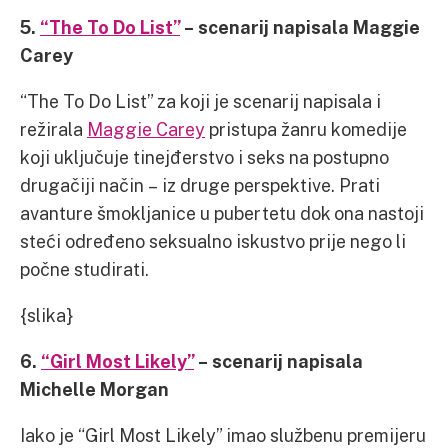
5.
“The To Do List”
– scenarij napisala Maggie
Carey
“The To Do List” za koji je scenarij napisala i
režirala
Maggie Carey
pristupa žanru komedije
koji uključuje tinejđerstvo i seks na postupno
drugačiji način – iz druge perspektive. Prati
avanture šmokljanice u pubertetu dok ona nastoji
steći određeno seksualno iskustvo prije nego li
počne studirati.
{slika}
6.
“Girl Most Likely”
– scenarij napisala
Michelle Morgan
Iako je “Girl Most Likely” imao službenu premijeru