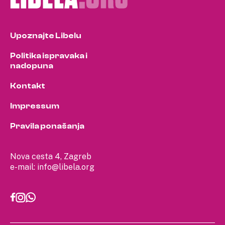
Upoznajte Libelu
Politika ispravaka i
nadopuna
Kontakt
Impressum
Pravila ponašanja
Nova cesta 4, Zagreb
e-mail:
info@libela.org