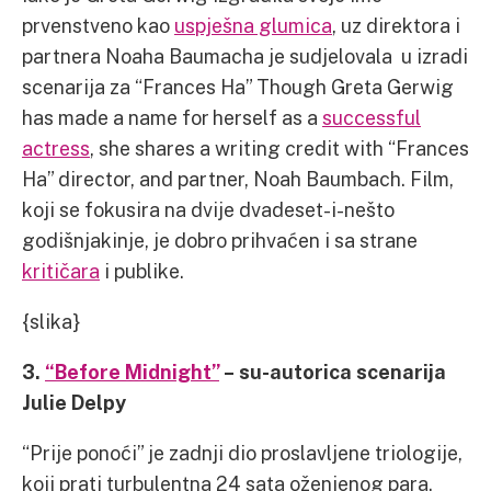
prvenstveno kao
uspješna glumica
, uz direktora i
partnera Noaha Baumacha je sudjelovala u izradi
scenarija za “Frances Ha” Though Greta Gerwig
has made a name for herself as a
successful
actress
, she shares a writing credit with “Frances
Ha” director, and partner, Noah Baumbach. Film,
koji se fokusira na dvije dvadeset-i-nešto
godišnjakinje, je dobro prihvaćen i sa strane
kritičara
i publike.
{slika}
3.
“Before Midnight”
– su-autorica scenarija
Julie Delpy
“Prije ponoći” je zadnji dio proslavljene triologije,
koji prati turbulentna 24 sata oženjenog para.