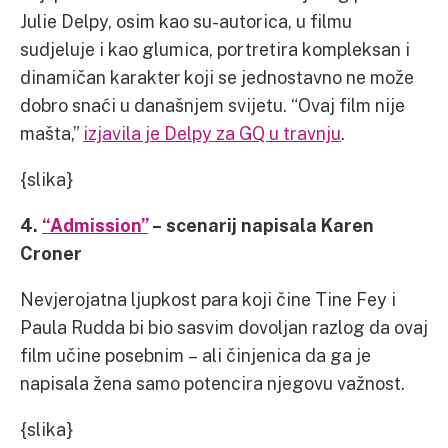
Julie Delpy, osim kao su-autorica, u filmu
sudjeluje i kao glumica, portretira kompleksan i
dinamičan karakter koji se jednostavno ne može
dobro snaći u današnjem svijetu. “Ovaj film nije
mašta,”
izjavila je Delpy za GQ u travnju
.
{slika}
4.
“Admission”
– scenarij napisala Karen
Croner
Nevjerojatna ljupkost para koji čine Tine Fey i
Paula Rudda bi bio sasvim dovoljan razlog da ovaj
film učine posebnim – ali činjenica da ga je
napisala žena samo potencira njegovu važnost.
{slika}