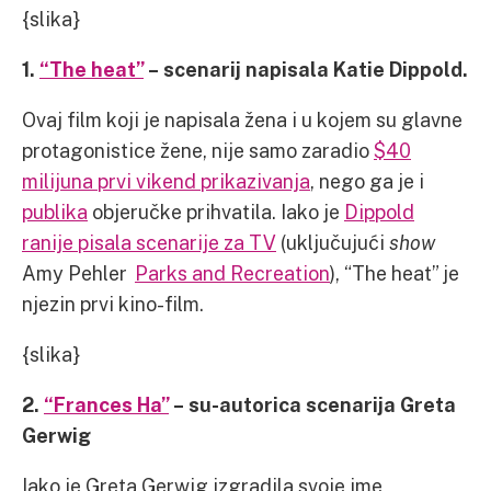
{slika}
1.
“The heat”
– scenarij napisala Katie Dippold.
Ovaj film koji je napisala žena i u kojem su glavne
protagonistice žene, nije samo zaradio
$40
milijuna prvi vikend prikazivanja
, nego ga je i
publika
objeručke prihvatila. Iako je
Dippold
ranije pisala scenarije za TV
(uključujući
show
Amy Pehler
Parks and Recreation
), “The heat” je
njezin prvi kino-film.
{slika}
2.
“Frances Ha”
– su-autorica scenarija Greta
Gerwig
Iako je Greta Gerwig izgradila svoje ime