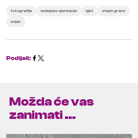
fotografije
lezbijsko vjenčanje
lgbt
steph grant
svijet
Podijeli:
Možda će vas
zanimati ...