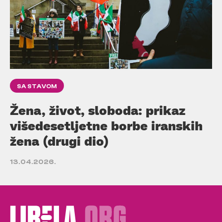
SA STAVOM
Žena, život, sloboda: prikaz
višedesetljetne borbe iranskih
žena (drugi dio)
13.04.2026.