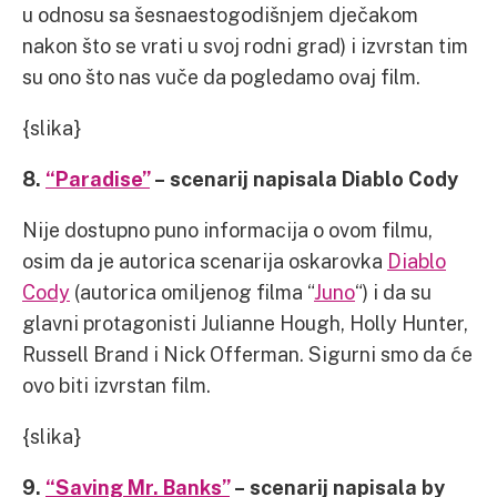
u odnosu sa šesnaestogodišnjem dječakom
nakon što se vrati u svoj rodni grad) i izvrstan tim
su ono što nas vuče da pogledamo ovaj film.
{slika}
8.
“Paradise”
– scenarij napisala Diablo Cody
Nije dostupno puno informacija o ovom filmu,
osim da je autorica scenarija oskarovka
Diablo
Cody
(autorica omiljenog filma “
Juno
“) i da su
glavni protagonisti Julianne Hough, Holly Hunter,
Russell Brand i Nick Offerman. Sigurni smo da će
ovo biti izvrstan film.
{slika}
9.
“Saving Mr. Banks”
– scenarij napisala by