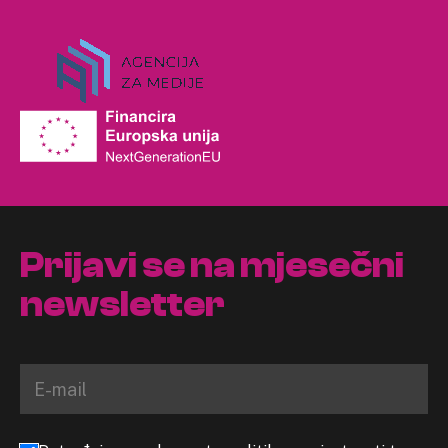
Prijavi se na mjesečni
newsletter