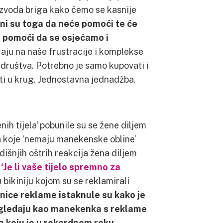
izvoda briga kako ćemo se kasnije
ni su toga da neće pomoći te će
o pomoći da se osjećamo i
aju na naše frustracije i komplekse
društva. Potrebno je samo kupovati i
vrti u krug. Jednostavna jednadžba.
nih tijela’ pobunile su se žene diljem
na koje ‘nemaju manekenske obline’
odišnjih oštrih reakcija žena diljem
‘Je li vaše tijelo spremno za
bikiniju kojom su se reklamirali
vnice reklame istaknule su kako je
izgledaju kao manekenka s reklame
ra koju je u rekordnom roku