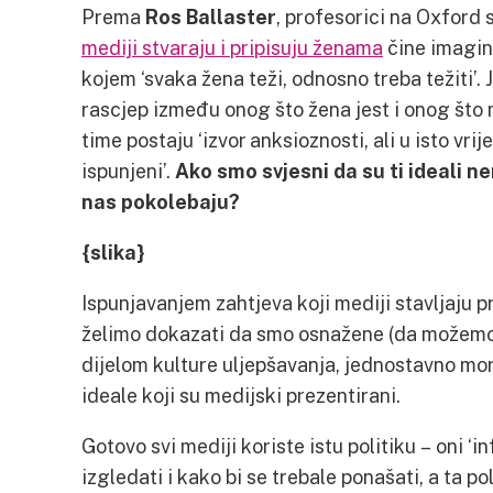
Prema
Ros Ballaster
, profesorici na Oxford 
mediji stvaraju i pripisuju ženama
čine imagina
kojem ‘svaka žena teži, odnosno treba težiti’. 
rascjep između onog što žena jest i onog što me
time postaju ‘izvor anksioznosti, ali u isto vr
ispunjeni’.
Ako smo svjesni da su ti ideali n
nas pokolebaju?
{slika}
Ispunjavanjem zahtjeva koji mediji stavljaju 
želimo dokazati da smo osnažene (da možemo 
dijelom kulture uljepšavanja, jednostavno mor
ideale koji su medijski prezentirani.
Gotovo svi mediji koriste istu politiku – oni ‘i
izgledati i kako bi se trebale ponašati, a ta po