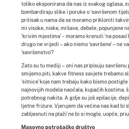
toliko eksponirana da nas iz svakog oglasa, s
bombardiraju slike i poruke o ‘savršenom tijelu’
pritisak u nama da se moramo prikloniti takvim
mi visoke, niske, mršave, debele, popunjene n
‘krivim mjestima’ – moramo krenuti ‘na posao’ 
drugo ne vrijedi – ako nismo ‘savršene’ – ne v
‘savršenstvo’?
Zato su tu mediji – oni nas pripisuju savršenu 
smijemo piti, kakve fitness savjete trebamo sli
‘sitnice’ koje nam trebaju kako bismo postigle
najnovijih modela naočala, kupaćih kostima, še
potrebnog nakita. A gdje su još epilacije, depi
ljetne frizure. Vjerujem da većina nas kad bi sl
zabljesnuti na plaži’ ne bi si mogle, uopće, priu
Masovno potrošačko društvo