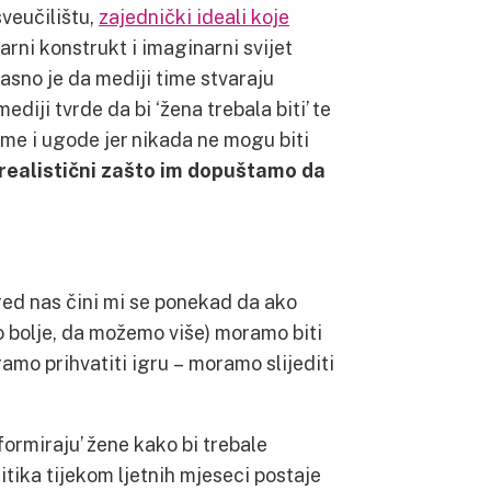
sveučilištu,
zajednički ideali koje
rni konstrukt i imaginarni svijet
Jasno je da mediji time stvaraju
diji tvrde da bi ‘žena trebala biti’ te
ijeme i ugode jer nikada ne mogu biti
erealistični zašto im dopuštamo da
pred nas čini mi se ponekad da ako
bolje, da možemo više) moramo biti
amo prihvatiti igru – moramo slijediti
nformiraju’ žene kako bi trebale
litika tijekom ljetnih mjeseci postaje