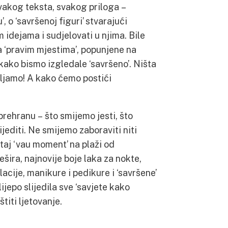
vakog teksta, svakog priloga –
, o ‘savršenoj figuri’ stvarajući
 idejama i sudjelovati u njima. Bile
a ‘pravim mjestima’, popunjene na
kako bismo izgledale ‘savršeno’. Ništa
aljamo! A kako ćemo postići
prehranu – što smijemo jesti, što
jediti. Ne smijemo zaboraviti niti
 taj ‘vau moment’ na plaži od
šira, najnovije boje laka za nokte,
lacije, manikure i pedikure i ‘savršene’
ijepo slijedila sve ‘savjete kako
štiti ljetovanje.