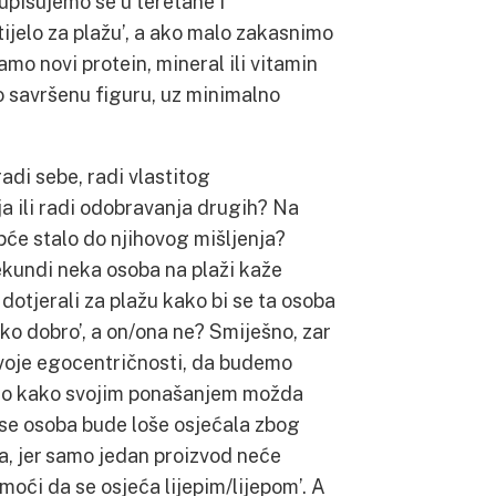
upisujemo se u teretane i
tijelo za plažu’, a ako malo zakasnimo
mo novi protein, mineral ili vitamin
o savršenu figuru, uz minimalno
adi sebe, radi vlastitog
 ili radi odobravanja drugih? Na
opće stalo do njihovog mišljenja?
ekundi neka osoba na plaži kaže
 dotjerali za plažu kako bi se ta osoba
ko dobro’, a on/ona ne? Smiješno, zar
svoje egocentričnosti, da budemo
jamo kako svojim ponašanjem možda
 se osoba bude loše osjećala zbog
a, jer samo jedan proizvod neće
omoći da se osjeća lijepim/lijepom’. A