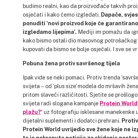
budimo realni, kao da proizvođače takvih pro
osjećati i kako ćemo izgledati.
Dapače, svjes
ponuditi ‘novi proizvod koje će garantiran
izgledamo lijepima’.
Mediji im pomažu da igr
kako bismo ostali dio masovnog potrošačkog 
kupovati da bismo se bolje osjećali. I sve se 
Pobuna žena protiv savršenog tijela
Ipak vide se neki pomaci. Protiv trenda ‘savrše
svijeta – od ‘plus size’ modela do mršavih že
pritom slaveći različitosti. Sjetite se prošlog
svijeta radi slogana kampanje
Protein World
plažu?
‘
uz fotografiju isklesane manekenke u 
dijetalni suplementi i dodatci prehrani.
Proti
Protein World uvrijedio sve žene koje ne 
te je pokrenuta peticija za skidanje poste