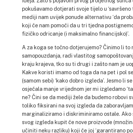
ideja. Zato s pojavom prvog proljetnog sunca 
pokušavamo dotjerati svoje tijelo u ‘savršeno 
mediji nam uvijek ponude alternativu ‘da proba
koji će nam pomoći da u tri tjedna postignem
fizičko odricanje (i maksimalno financijsko)’.
A za koga se točno dotjerujemo? Činimo li to r
samopouzdanja, radi vlastitog samopoštovanja
kraju krajeva, tko su ti drugi i zašto nam je u
Kakve koristi imamo od toga da na pet i pol s
(samom sebi) ‘kako dobro izgleda’. Jesmo li se
osjećala manje vrijednom jer mi izgledamo ‘ta
ne? Čini se da mediji žele da budemo robovi 
toliko fiksirani na svoj izgleda da zaboravl
marginaliziramo i diskriminiramo ostale. Ako
svog izgleda kupit će nove proizvode (množin
učiniti neku razliku) koji će joj ‘garantirano p