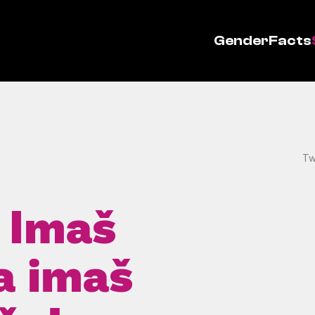
GenderFacts
Tw
? Imaš
a imaš