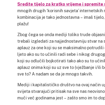
Sredite tijelo za kratko vrijeme i spremite
mnogih drugih ‘korisnih savjeta’ internetskih 
kombinacija je tako jednostavna – imaš tijelo,
plažu!
Zbog čega se onda mediji toliko trude objasn
trebali izgledati za najjednostavniju stvar na 
aplauz za one koji su se maksimalno potrudili 
ljeto ako su to učinili radi sebe i nikog drugo
koji su odlučili bojkotirati tako ako su to učin
aplauz onima koji su uz sve to (vježbanje i/ili b
sve to? A nadam se da je mnogo takvih.
Mediji i kapitalističko društvo na ovaj način 
svijeta stvarajući pritisak na sve nas neovisn
muči već godinama jest – zašto smo im to dop