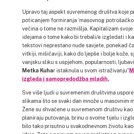
Upravo taj aspekt suvremenog društva koje p
poticanjem formiranja ‘masovnog potrošačkog d
većina o tome ne razmišlja. Kapitalizam svoje
idejama o tome kako bi trebali/e izgledati i ka
tekstovi neprestano nude savjete, ponekad ča
vitkiji, mišičaviji, kako do ljepše i bolje kože, 
vanjsku sliku s uspjehom, popularnosti, ljubav
Metka Kuha
r istaknula u svom istraživanju”
M
izgleda i samopredodžba mladih.
Sve više ljudi u suvremenim društvima uspoređu
slikama što se svaki dan množe u masovnim me
Žene su shvaćene u suvremenom društvu kao i
planiraju putovanja, brinu o svome tijelu i izgl
bilo tako prisutno u svakodnevnom životu kao 