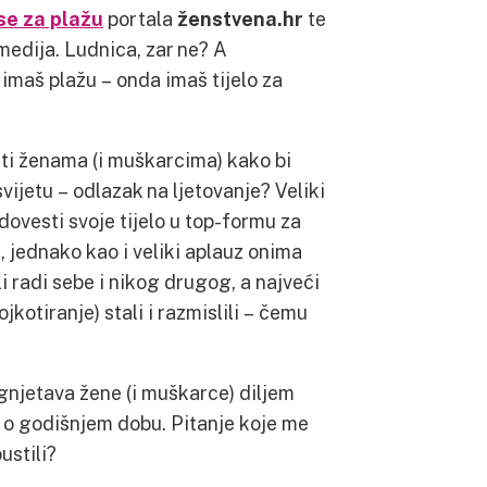
 se za plažu
portala
ženstvena.hr
te
medija. Ludnica, zar ne? A
 imaš plažu – onda imaš tijelo za
iti ženama (i muškarcima) kako bi
svijetu – odlazak na ljetovanje? Veliki
dovesti svoje tijelo u top-formu za
g, jednako kao i veliki aplauz onima
ili radi sebe i nikog drugog, a najveći
ojkotiranje) stali i razmislili – čemu
ugnjetava žene (i muškarce) diljem
o o godišnjem dobu. Pitanje koje me
ustili?