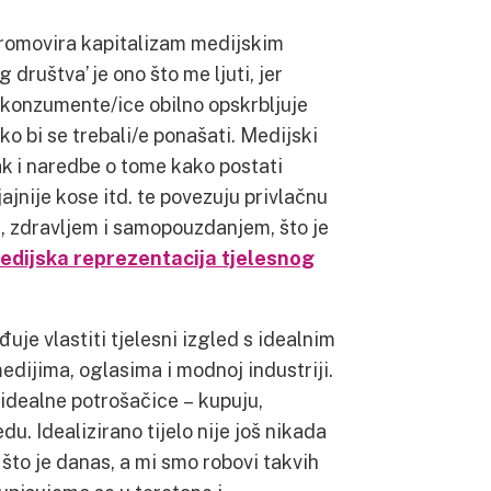
romovira kapitalizam medijskim
ruštva’ je ono što me ljuti, jer
 konzumente/ice obilno opskrbljuje
ko bi se trebali/e ponašati. Medijski
k i naredbe o tome kako postati
sjajnije kose itd. te povezuju privlačnu
i, zdravljem i samopouzdanjem, što je
edijska reprezentacija tjelesnog
je vlastiti tjelesni izgled s idealnim
dijima, oglasima i modnoj industriji.
dealne potrošačice – kupuju,
edu. Idealizirano tijelo nije još nikada
što je danas, a mi smo robovi takvih