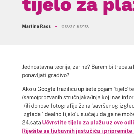
tijelo za pl
Martina Raos
08.07.2016.
Jednostavna teorija, zar ne? Barem bi trebala
ponavljati gradivo?
Ako u Google tražilicu upišete pojam ‘tijelo’ t
(samo)prozvanih stručnjaka/inja koji nas inform
i/ili donose fotografije žena ‘savršenog izgle
izgleda ‘idealno tijelo’ u slučaju da ga ne mo
24.sata
Učvrstite tijelo za plažu uz ove odl
Riješite se ljubavnih jastučića i pripremite 