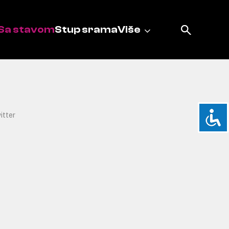
Sa stavom
Stup srama
Više
itter