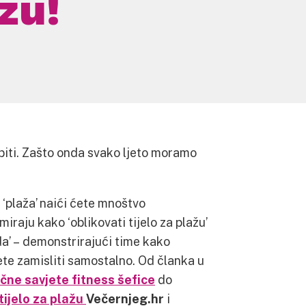
ažu!
 biti. Zašto onda svako ljeto moramo
e ‘plaža’ naići ćete mnoštvo
iraju kako ‘oblikovati tijelo za plažu’
da’ – demonstrirajući time kako
žete zamisliti samostalno. Od članka u
ične savjete fitness šefice
do
tijelo za plažu
Večernjeg.hr
i