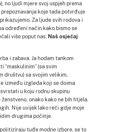
), no ljudi mjere svoj uspjeh prema
, prepoznavanja koje tada potvrđuje
prikazujemo. Za ljude svih rodova i
na određeni način kako bismo se
ećali više poput nas.
Naš osjećaj
rba i zabava. Ja hodam tankom
ti “maskulinim” (sa svim
m društvu) sa svojim velikim,
te između izgleda koji se doima
svrstati u koju rodnu skupinu
 ženstveno, onako kako ne bih htjela.
gih. Nije uvijek lako reći gdje moje
vidim drugima počinje.
politiziraju tuđe modne izbore, se to