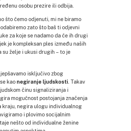
ređenu osobu prezire ili odbija.
o što ćemo odjenuti, mi ne biramo
dabiremo zato što baš ti odjevni
uke za koje se nadamo da će ih drugi
vijek je kompleksan ples između naših
su želje i ukusi drugih – to je
ljepšavamo isključivo zbog
 se kao
negiranje ljudskosti
. Takav
judskom činu signaliziranja i
egira mogućnost postojanja značenja
 kraju, negira ulogu individualnog
avigiramo i plovimo socijalnim
taje nešto od individualne ženine
omenutim aspektima.