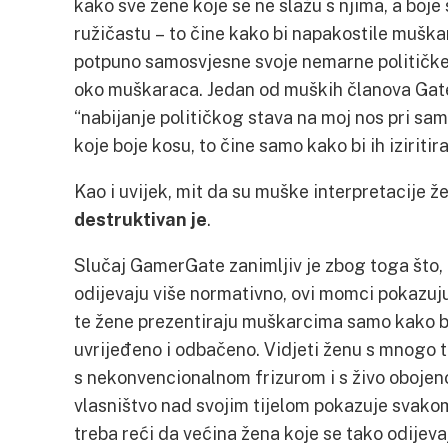
kako sve žene koje se ne slažu s njima, a boje 
ružičastu – to čine kako bi napakostile muška
potpuno samosvjesne svoje nemarne političke i
oko muškaraca. Jedan od muških članova Gate
“nabijanje političkog stava na moj nos pri sa
koje boje kosu, to čine samo kako bi ih iziritira
Kao i uvijek, mit da su muške interpretacije ž
destruktivan je
.
Slučaj GamerGate zanimljiv je zbog toga što, 
odijevaju više normativno, ovi momci pokazuj
te žene prezentiraju muškarcima samo kako bi 
uvrijeđeno i odbačeno. Vidjeti ženu s mnogo t
s nekonvencionalnom frizurom i s živo obojen
vlasništvo nad svojim tijelom pokazuje svakom
treba reći da većina žena koje se tako odijevaj