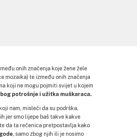
između onih značenja koje žene žele
čice mozaika) te između onih značenja
 koji ne mogu pojmiti svijet u kojem
bog potrošnje i užitka muškaraca.
oji nam, misleći da su podrška,
h jer smo lijepe baš takve kakve
ite da ta rečenica pretpostavlja kako
ugode
, samo zbog njih ili je nosimo