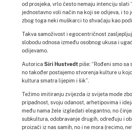
od prosjeka, vrlo često nemaju intenciju slati
jednostavno voli način na koji se odijeva, i to 
zbog toga neki muškarci to shvaćaju kao podig
Takva samoživost i egocentričnost zasljeplju
slobodu odnosa između osobnog ukusa i ugađa
odijevamo.
Autorica
Siri Hustvedt
piše: “Rođeni smo sa 
no također postajemo stvorenja kulture u kojo
kultura smatra lijepim i šik”.
Težimo imitiranju zvijezda iz svijeta mode zbo
pripadnost, svoju odanost, arhetipovima i ide
među nama žele izgledati elegantno, no činjen
subkultura, odobravanje drugih, određuju i obl
proizaći iz nas samih, no i ne mora (recimo, n