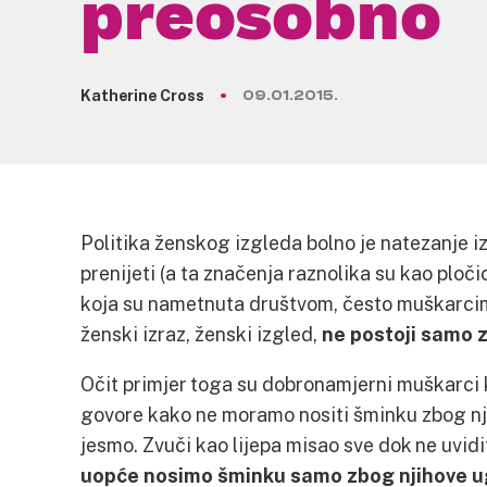
preosobno
Katherine Cross
09.01.2015.
Politika ženskog izgleda bolno je natezanje 
prenijeti (a ta značenja raznolika su kao plo
koja su nametnuta društvom, često muškarcima
ženski izraz, ženski izgled,
ne postoji samo z
Očit primjer toga su dobronamjerni muškarci k
govore kako ne moramo nositi šminku zbog nji
jesmo. Zvuči kao lijepa misao sve dok ne uvid
uopće nosimo šminku samo zbog njihove 