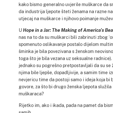
kako bismo generalno uvjerile muškarce da s
da industrija ljepote šteti ženama na razne na
utjecaj na muškarce i njihovo poimanje mužev
U
Hope in a Jar: The Making of America’s Be
nas na to da su muškarci bili zabrinuti zbog ‘o
spomenuto oslikavanje postalo dijelom multimil
šminka je bila povezivana s ženskom neovisn
toga što je bila vezana uz seksualne radnice).
jednako su pogrešno pretpostavljali da su se 
njima bile ljepše, dopadljivije, a samim time i
nevjericu time da postoji samo i ideja koja bi
govore, za što bi drugo ženska ljepota služila 
muškaraca?
Rijetko im, ako i ikada, pada na pamet da bi
samih.