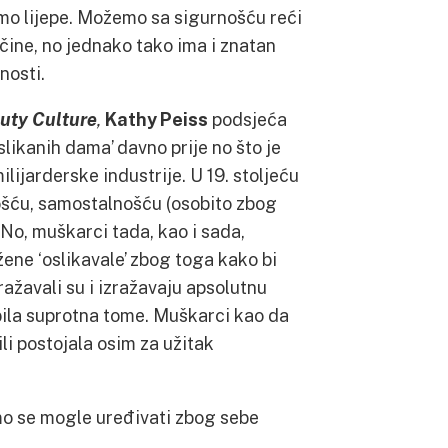
mo lijepe. Možemo sa sigurnošću reći
čine, no jednako tako ima i znatan
nosti.
auty Culture
,
Kathy Peiss
podsjeća
slikanih dama’ davno prije no što je
ijarderske industrije. U 19. stoljeću
ošću, samostalnošću (osobito zbog
 No, muškarci tada, kao i sada,
žene ‘oslikavale’ zbog toga kako bi
zražavali su i izražavaju apsolutnu
 bila suprotna tome. Muškarci kao da
ili postojala osim za užitak
smo se mogle uređivati zbog sebe