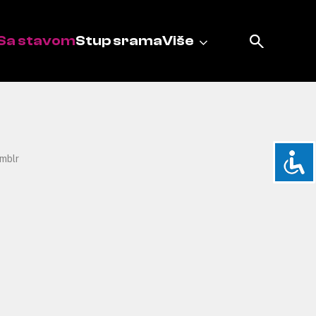
Sa stavom
Stup srama
Više
mblr