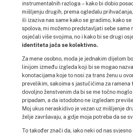
instrumentalnih razloga – kako bi dobio posao
mišljenju drugih, prema ogledalu prihvaćanja
ili izaziva nas same kako se gradimo, kako se 
spolova, mi možemo predstavljati sebe same 
osjećali više svojima, no i kako bi se drugi osj
identiteta jača se kolektivno.
Za mene osobno, moda je jednakim dijelom bo
linijom između izgleda koji bi se mogao nazva
konotacijama koje to nosi za trans ženu u ovo
prevelikim, sakoima s jastučićima za ramena 
dovoljno ženstvenim da bi se me točno moglo 
pripadam, a da istodobno ne izgledam previše
Moj ukus neraskidivo je vezan uz mišljenje dru
želje završavaju, a gdje moja potreba da se s
To također znači da, iako neki od nas svjesno 