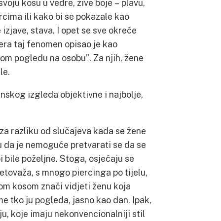
svoju kosu u vedre, žive boje – plavu,
rcima ili kako bi se pokazale kao
zjave, stava. I opet se sve okreće
ra taj fenomen opisao je kao
mom pogledu na osobu”. Za njih, žene
le.
enskog izgleda objektivne i najbolje,
za razliku od slučajeva kada se žene
u da je nemoguće pretvarati se da se
bile poželjne. Stoga, osjećaju se
etovaža, s mnogo piercinga po tijelu,
om kosom znači vidjeti ženu koja
e tko ju pogleda, jasno kao dan. Ipak,
u, koje imaju nekonvencionalniji stil