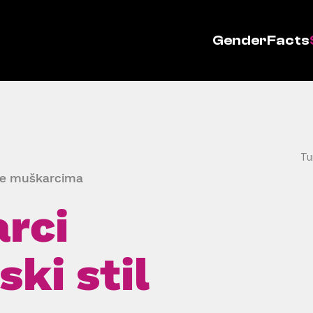
GenderFacts
Tu
ale muškarcima
rci
ki stil