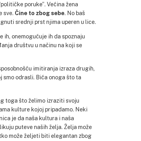
 “političke poruke”. Većina žena
je sve.
Čine to zbog sebe
. No baš
nuti srednji prst njima uperen u lice.
je ih, onemogućuje ih da spoznaju
nja društvu u načinu na koji se
sposobnošću imitiranja izraza drugih,
j smo odrasli. Bića onoga što ta
g toga što želimo izraziti svoju
jama kulture kojoj pripadamo. Neki
ica je da naša kultura i naša
ikuju puteve naših želja. Želja može
etko može željeti biti elegantan zbog