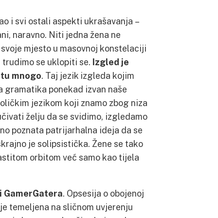
o i svi ostali aspekti ukrašavanja –
ni, naravno. Niti jedna žena ne
o svoje mjesto u masovnoj konstelaciji
 trudimo se uklopiti se.
Izgled je
ijetu mnogo
. Taj jezik izgleda kojim
ova gramatika ponekad izvan naše
oličkim jezikom koji znamo zbog niza
učivati želju da se svidimo, izgledamo
no poznata patrijarhalna ideja da se
krajno je solipsistička. Žene se tako
lastitom orbitom već samo kao tijela
i GamerGatera
. Opsesija o obojenoj
 je temeljena na sličnom uvjerenju