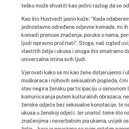
teško može shvatiti kao jedini razlog da se od
Kao što Hustvedt jasno kaže: “Kada odaberem
jednostavno određene odjevne komade, mi ih o
komadi prenose značenja, poruke o nama, por
ljudi ispravno pročitati”. Stoga, naš izgled u
vlastitih želja i ukusa i onoga što smatramo da 
univerzalna istina svih ljudi.
Vjerovati kako se mi kao žene dotjerujemo i u
muškaraca i njihovih seksualnih pogleda, čini
stav negira žensku participaciju u osnovnom l
komuniciranja putem kulturalnih obrazaca, n
ženske odjeće bez seksualne konotacije, te na
ukusa u ženskoj odjeći. Jer unatoč tome što n
značenjima i neverbalnim porukama, uvijek os
želje – koja je povezana sa svim ostalim nap