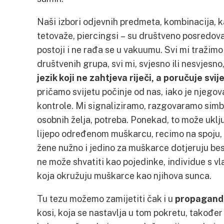
Naši izbori odjevnih predmeta, kombinacija, ka
tetovaže, piercingsi – su društveno posredova
postoji i ne rađa se u vakuumu. Svi mi tražim
društvenih grupa, svi mi, svjesno ili nesvjesno,
jezik koji ne zahtjeva riječi, a poručuje sv
pričamo svijetu počinje od nas, iako je njeg
kontrole. Mi signaliziramo, razgovaramo simb
osobnih želja, potreba. Ponekad, to može uklj
lijepo određenom muškarcu, recimo na spoju, 
žene nužno i jedino za muškarce dotjeruju bes
ne može shvatiti kao pojedinke, individue s v
koja okružuju muškarce kao njihova sunca.
Tu tezu možemo zamijetiti čak i u
propagand
kosi, koja se nastavlja u tom pokretu, također