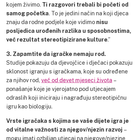
kojem živimo.
Ti razgovori trebali bi početi od
samog početka
. To je jedini način na koji djeca
znaju da rodne podjele koje vidimo
nisu
posljedica urođenih razlika u sposobnostima,
već rezultat stereotipizirane kulture
.”
3. Zapamtite da igračke nemaju rod.
Studije pokazuju da djevojčice i dječaci pokazuju
sklonost igranju s igračkama, koje su određene
za njihov rod,
već od devet mjeseci života
–
ponašanje koje je vjerojatno pod utjecajem
odraslih koji iniciraju i nagrađuju stereotipičnu
igru kao biologiju.
Vrste igračaka s kojima se vaše dijete igra je
od vitalne važnosti za njegov/njezin razvoj
–
mogu imati ozbiljan utjecaj na njegove/njezine