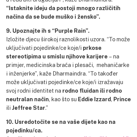
“Istaknite ideju da postoji mnogo različitih
načina da se bude muško i žensko”.
9. Upoznajte ih s “Purple Rain”.
Izložite djecu širokoj raznolikosti uzora. “To može
uključivati pojedinke/ce koje/i
prkose
stereotipima u smislu njihove karijere
– na
primjer, medicinska braća i plesači, mehaničarke
i inženjerke”, kaže Dharmaindra. “To također
može uključivati pojedinke/ce koje/i izražavaju
svoj rodni identitet na
rodno fluidan ili rodno
neutralan
način
, kao što su
Eddie Izzard
,
Prince
ili
Jeffree Star
.”
10. Usredotočite se na vaše dijete kao na
pojedinku/ca.