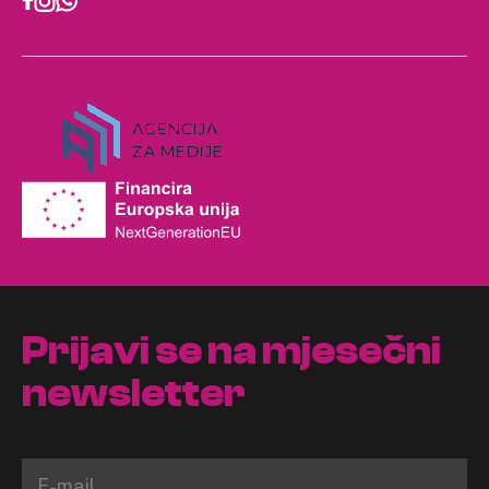
Prijavi se na mjesečni
newsletter