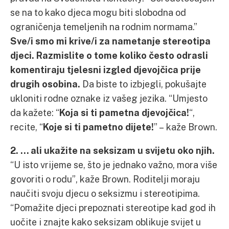
se na to kako djeca mogu biti slobodna od
ograničenja temeljenih na rodnim normama.”
Sve/i smo mi krive/i za nametanje stereotipa
djeci. Razmislite o tome koliko često odrasli
komentiraju tjelesni izgled djevojčica prije
drugih osobina.
Da biste to izbjegli, pokušajte
ukloniti rodne oznake iz vašeg jezika. “Umjesto
da kažete: “
Koja si ti pametna djevojčica!
“,
recite, “
Koje si ti pametno dijete!
” – kaže Brown.
2. … ali ukažite na seksizam u svijetu oko njih.
“U isto vrijeme se, što je jednako važno, mora više
govoriti o rodu”, kaže Brown. Roditelji moraju
naučiti svoju djecu o seksizmu i stereotipima.
“Pomažite djeci prepoznati stereotipe kad god ih
uočite i znajte kako seksizam oblikuje svijet u