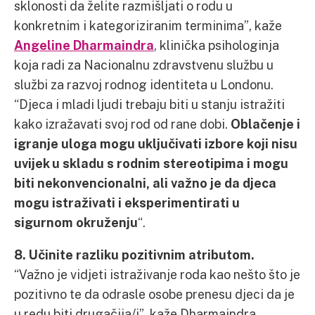
sklonosti da želite razmišljati o rodu u
konkretnim i kategoriziranim terminima”, kaže
Angeline Dharmaindra
, klinička psihologinja
koja radi za Nacionalnu zdravstvenu službu u
službi za razvoj rodnog identiteta u Londonu.
“Djeca i mladi ljudi trebaju biti u stanju istražiti
kako izražavati svoj rod od rane dobi.
Oblačenje i
igranje uloga mogu uključivati izbore koji nisu
uvijek u skladu s rodnim stereotipima i mogu
biti nekonvencionalni, ali važno je da djeca
mogu istraživati i eksperimentirati u
sigurnom okruženju
“.
8. Učinite razliku pozitivnim atributom.
“Važno je vidjeti istraživanje roda kao nešto što je
pozitivno te da odrasle osobe prenesu djeci da je
u redu biti drugačija/i”, kaže Dharmaindra.