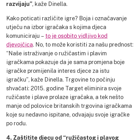
razvijaju”
, kaže Dinella.
Kako poticati različite igre? Boja i označavanje
utječu na izbor igračaka s kojima djeca
komuniciraju –
to je osobito vidljivo kod
djevojčica
. No, to može koristiti za našu prednost:
“Naše istraživanje o ružičastim i plavim
igračkama pokazuje da je sama promjena boje
igračke promijenila interes djece za istu
igračku”, kaže Dinella. Trgovine to počinju
shvaćati: 2015. godine Target eliminira svoje
ružičaste i plave prolaze igračaka, a tek nešto
manje od polovice britanskih trgovina igračkama
koje su nedavno ispitane, odvajaju svoje igračke
po rodu.
4. Zaštitite djecu od “ružičastog i plavog