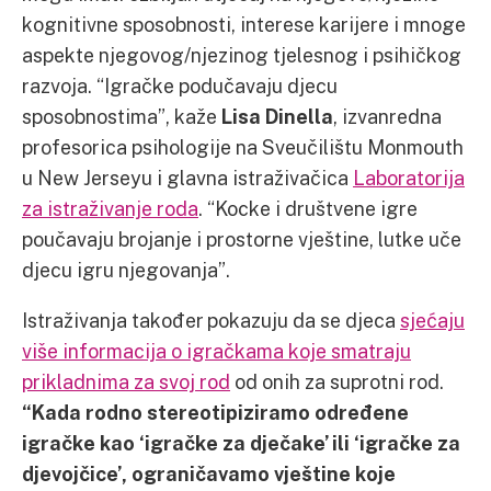
kognitivne sposobnosti, interese karijere i mnoge
aspekte njegovog/njezinog tjelesnog i psihičkog
razvoja. “Igračke podučavaju djecu
sposobnostima”, kaže
Lisa Dinella
, izvanredna
profesorica psihologije na Sveučilištu Monmouth
u New Jerseyu i glavna istraživačica
Laboratorija
za istraživanje roda
. “Kocke i društvene igre
poučavaju brojanje i prostorne vještine, lutke uče
djecu igru njegovanja”.
Istraživanja također pokazuju da se djeca
sjećaju
više informacija o igračkama koje smatraju
prikladnima za svoj rod
od onih za suprotni rod.
“Kada rodno stereotipiziramo određene
igračke kao ‘igračke za dječake’ ili ‘igračke za
djevojčice’, ograničavamo vještine koje