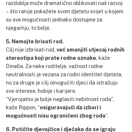
razdoblja može dramatično oblikovati naš razvoj
– što ranije pokažete svom djetetu svijet u kojem
su sve mogućnosti jednako dostupne za
njega/nju, to bolje.
5. Nemojte brisati rod.
Cilj nije izbrisati rod,
već smanjiti utjecaj rodnih
stereotipa koji prate rodne oznake
, kaže
Dinella. Za neke roditelje, važnost rodne
neutralnosti je vezana za rodni identitet djeteta,
no za druge je cilj omogućiti djeci da istražuju
sve interese, hobije i karijere.
“Vjerojatno je bolje naglasiti nebitnost roda”,
kaže Rippon, “
osiguravajući da izbori i
mogućnosti nisu ograničeni zbog roda
“.
6. Potičite djevojčice i dječake da se igraju