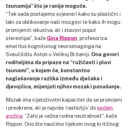
tsunamija” što je ranije moguće.
“Tek sada postajemo svjesne/i kako su plastični i
laki za oblikovanje naši mozgovi te kako ih mogu
promijeniti iskustva, ali i stavovi poput
stereotipa”, kaže
Gina Rippon
, profesorica
emeritus kognitivnog neuroimaginga na
Sveučilištu Aston u Velikoj Britaniji.
Ona govori
roditeljima da pripaze na “ružičasti i plavi
tsunami”, u kojem će, konstantno
naglašavanje razlika između dječaka i
djevojčica, mijenjati njihov mozak i ponašanje.
Mozak ima cijeloživotni kapacitet da se promijeni
i preokrene, ali je najviše ‘rastezljiv’ do
sedam
godina
. “Zato je važna rodna neutralnost”, kaže
Rippon. Ono što naučimo tijekom ovog kritičnog