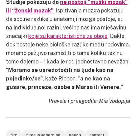
Studije pokazuju da
ne postoji “muški mozak”
ili “ženski mozak”
. Ispitivanja mozga pokazuju
da spolne razlike u anatomiji mozga postoje, ali
na individualnoj razini, većina nas ima mješavinu
značajki
koje su karakteristične za oboje
. Dakle,
dok postoje neke biološke razlike među rodovima,
moramo pažljivo razmisliti o tome koliku težinu
tome dajemo – i kada je rod jednostavno nevažan.
“
Moramo se usredotočiti na ljude kao na
pojedinke/ce
“, kaže Rippon, “
a ne kao na
gusare, princeze, osobe s Marsa ili Venere.
“
Prevela i prilagodila: Mia Vodopija
film
filmska početnica
pogon
restart