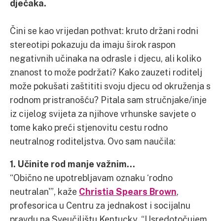
dječaka.
Čini se kao vrijedan pothvat: kruto držani rodni
stereotipi pokazuju da imaju širok raspon
negativnih učinaka na odrasle i djecu, ali koliko
znanost to može podržati? Kako zauzeti roditelj
može pokušati zaštititi svoju djecu od okruženja s
rodnom pristranošću? Pitala sam stručnjake/inje
iz cijelog svijeta za njihove vrhunske savjete o
tome kako preći stjenovitu cestu rodno
neutralnog roditeljstva. Ovo sam naučila:
1. Učinite rod manje važnim…
“Obično ne upotrebljavam oznaku ‘rodno
neutralan'”, kaže
Christia Spears Brown
,
profesorica u Centru za jednakost i socijalnu
pravdu na Sveučilištu Kentucky. “Usredotočujem