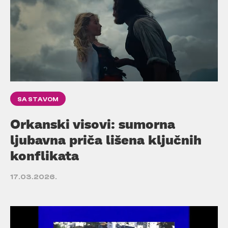
SA STAVOM
Orkanski visovi: sumorna
ljubavna priča lišena ključnih
konflikata
17.03.2026.