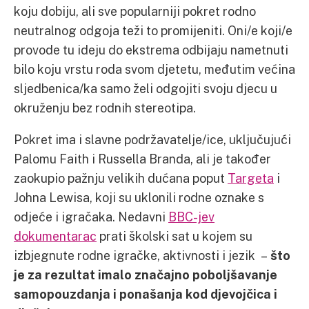
koju dobiju, ali sve popularniji pokret rodno
neutralnog odgoja teži to promijeniti. Oni/e koji/e
provode tu ideju do ekstrema odbijaju nametnuti
bilo koju vrstu roda svom djetetu, međutim većina
sljedbenica/ka samo želi odgojiti svoju djecu u
okruženju bez rodnih stereotipa.
Pokret ima i slavne podržavatelje/ice, uključujući
Palomu Faith i Russella Branda, ali je također
zaokupio pažnju velikih dućana poput
Targeta
i
Johna Lewisa, koji su uklonili rodne oznake s
odjeće i igračaka. Nedavni
BBC-jev
dokumentarac
prati školski sat u kojem su
izbjegnute rodne igračke, aktivnosti i jezik –
što
je za rezultat imalo značajno poboljšavanje
samopouzdanja i ponašanja kod djevojčica i