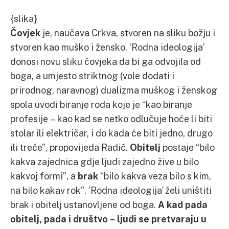
{slika}
Čovjek
je, naučava Crkva, stvoren na sliku božju i
stvoren kao muško i žensko. ‘Rodna ideologija’
donosi novu sliku čovjeka da bi ga odvojila od
boga, a umjesto striktnog (vole dodati i
prirodnog, naravnog) dualizma muškog i ženskog
spola uvodi biranje roda koje je “kao biranje
profesije – kao kad se netko odlučuje hoće li biti
stolar ili električar, i do kada će biti jedno, drugo
ili treće”, propovijeda Radić.
Obitelj
postaje “bilo
kakva zajednica gdje ljudi zajedno žive u bilo
kakvoj formi”, a
brak
“bilo kakva veza bilo s kim,
na bilo kakav rok”. ‘Rodna ideologija’ želi uništiti
brak i obitelj ustanovljene od boga.
A kad pada
obitelj, pada i društvo – ljudi se pretvaraju u