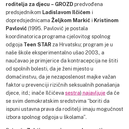
roditelja za djecu – GROZD
predvođena
predsjednikom
Ladislavom Ilčićem
i
dopredsjednicama
Željkom Markić
i
Kristinom
Pavlović
(1995. Pavlović je postala
koordinatorica programa cjelovitog spolnog
odgoja
Teen STAR
za Hrvatsku; program je u
naše škole eksperimentalno ušao 2003., a
naučavao je primjerice da kontracepcija ne štiti
od spolnih bolesti, da je ženi mjesto u
domaćinstvu, da je nezaposlenost majke važan
faktor u prevenciji rizičnih seksualnih ponašanja
djece, itd.; inače Ilčićeva
sestra
)
najavljuje
da će
se svim demokratskim sredstvima “boriti da
ispuni ustavna prava da roditelji imaju mogućnost
izbora spolnog odgoja u školama”.