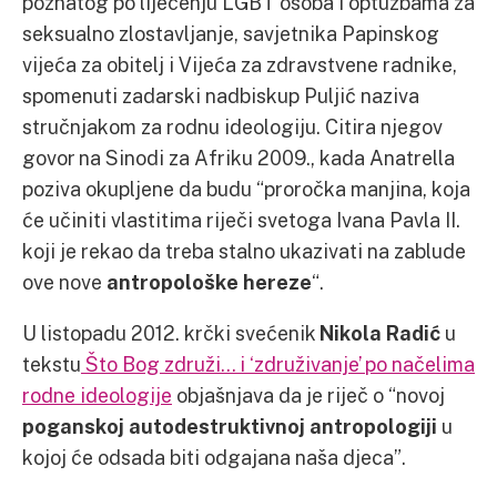
poznatog po liječenju LGBT osoba i optužbama za
seksualno zlostavljanje, savjetnika Papinskog
vijeća za obitelj i Vijeća za zdravstvene radnike,
spomenuti zadarski nadbiskup Puljić naziva
stručnjakom za rodnu ideologiju. Citira njegov
govor na Sinodi za Afriku 2009., kada Anatrella
poziva okupljene da budu “proročka manjina, koja
će učiniti vlastitima riječi svetoga Ivana Pavla II.
koji je rekao da treba stalno ukazivati na zablude
ove nove
antropološke hereze
“.
U listopadu 2012. krčki svećenik
Nikola Radić
u
tekstu
Što Bog združi… i ‘združivanje’ po načelima
rodne ideologije
objašnjava da je riječ o “novoj
poganskoj autodestruktivnoj antropologiji
u
kojoj će odsada biti odgajana naša djeca”.