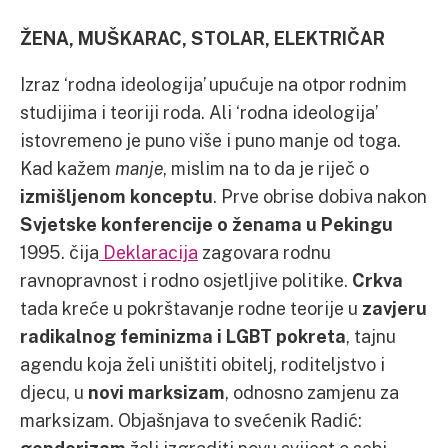
ŽENA, MUŠKARAC, STOLAR, ELEKTRIČAR
Izraz ‘rodna ideologija’ upućuje na otpor rodnim
studijima i teoriji roda. Ali ‘rodna ideologija’
istovremeno je puno više i puno manje od toga.
Kad kažem
manje
, mislim na to da je riječ o
izmišljenom konceptu
. Prve obrise dobiva nakon
Svjetske konferencije o ženama u Pekingu
1995. čija
Deklaracija
zagovara rodnu
ravnopravnost i rodno osjetljive politike.
Crkva
tada kreće u pokrštavanje rodne teorije u
zavjeru
radikalnog feminizma i LGBT pokreta
, tajnu
agendu koja želi uništiti obitelj, roditeljstvo i
djecu, u
novi marksizam
, odnosno zamjenu za
marksizam. Objašnjava to svećenik Radić: