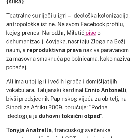
{slika}
Teatralne su riječi u igri – ideološka kolonizacija,
antropološke istine. Na svom Facebook profilu,
kojeg prenosi Narod.hr, Miletić
piše
o
dehumanizaciji čovjeka, nasrtaju Zloga na Božji
naum, a
reproduktivna prava
naziva paravanom
za masovna smaknuća po bolnicama, kako naziva
pobačaj.
Ali ima u toj igri i većih igrača i domišljatijih
vokabulara. Talijanski kardinal
Ennio Antonelli
,
bivši predsjednik Papinskog vijeća za obitelj, na
Sinodi za Afriku 2009. poručuje: “Rodna
ideologija je
duhovni toksični otpad
“.
Tonyja Anatrella
, francuskog svećenika