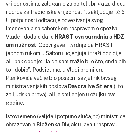
vrijednostima, zalaganje za obitelj, briga za djecu
i borba za tradicijske vrijednosti”, zaključuje Ilčić.
U potpunosti odbacuje povezivanje svog
imenovanja sa saborskom raspravom o opozivu
Vlade i dodaje da je
HRAST-ova suradnja s HDZ-
om nužnost
. Opovrgava i tvrdnje da HRAST
jednom rukom u Saboru ucjenjuje i traži pozicije,
ali ipak dodaje: “Ja da sam tražio bilo što, onda bih
to i dobio”. Podsjetimo, u Vladi premijera
Plenkovića već je bio posebni savjetnik bivšeg
ministra vanjskih poslova
Davora Ive Stiera
(i to
za ljudska prava), ali je smijenjen u ožujku ove
godine.
Istovremeno
(valjda i potpuno slučajno) ministrica
obrazovanja
Blaženka Divjak
u javnu raspravu