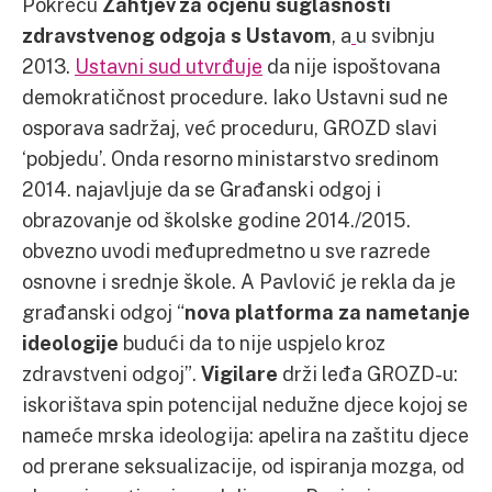
Pokreću
Zahtjev za ocjenu suglasnosti
zdravstvenog odgoja s Ustavom
, a
u svibnju
2013.
Ustavni sud utvrđuje
da nije ispoštovana
demokratičnost procedure. Iako Ustavni sud ne
osporava sadržaj, već proceduru, GROZD slavi
‘pobjedu’. Onda resorno ministarstvo sredinom
2014. najavljuje da se Građanski odgoj i
obrazovanje od školske godine 2014./2015.
obvezno uvodi međupredmetno u sve razrede
osnovne i srednje škole. A Pavlović je rekla da je
građanski odgoj “
nova platforma za nametanje
ideologije
budući da to nije uspjelo kroz
zdravstveni odgoj”.
Vigilare
drži leđa GROZD-u:
iskorištava spin potencijal nedužne djece kojoj se
nameće mrska ideologija: apelira na zaštitu djece
od prerane seksualizacije, od ispiranja mozga, od