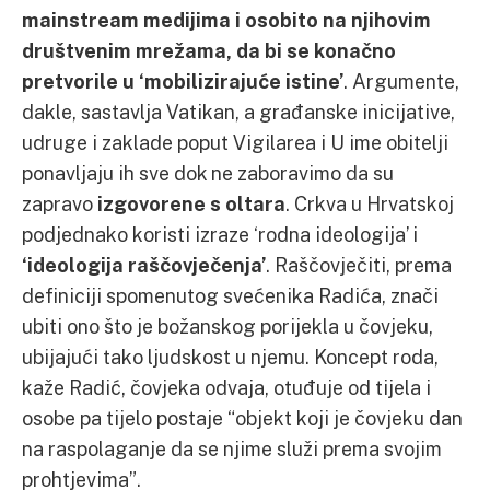
mainstream medijima i osobito na njihovim
društvenim mrežama, da bi se konačno
pretvorile u ‘mobilizirajuće istine’
. Argumente,
dakle, sastavlja Vatikan, a građanske inicijative,
udruge i zaklade poput Vigilarea i U ime obitelji
ponavljaju ih sve dok ne zaboravimo da su
zapravo
izgovorene s oltara
. Crkva u Hrvatskoj
podjednako koristi izraze ‘rodna ideologija’ i
‘ideologija raščovječenja’
. Raščovječiti, prema
definiciji spomenutog svećenika Radića, znači
ubiti ono što je božanskog porijekla u čovjeku,
ubijajući tako ljudskost u njemu. Koncept roda,
kaže Radić, čovjeka odvaja, otuđuje od tijela i
osobe pa tijelo postaje “objekt koji je čovjeku dan
na raspolaganje da se njime služi prema svojim
prohtjevima”.