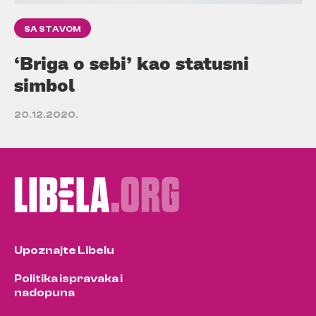
SA STAVOM
‘Briga o sebi’ kao statusni
simbol
20.12.2020.
Upoznajte Libelu
Politika ispravaka i
nadopuna