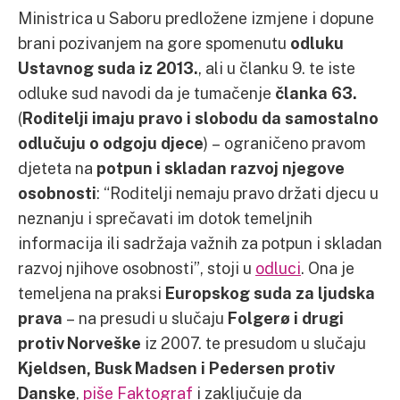
Ministrica u Saboru predložene izmjene i dopune
brani pozivanjem na gore spomenutu
odluku
Ustavnog suda iz 2013.
, ali u članku 9. te iste
odluke sud navodi da je tumačenje
članka 63.
(
Roditelji imaju pravo i slobodu da samostalno
odlučuju o odgoju djece
) – ograničeno pravom
djeteta na
potpun i skladan razvoj njegove
osobnosti
: “Roditelji nemaju pravo držati djecu u
neznanju i sprečavati im dotok temeljnih
informacija ili sadržaja važnih za potpun i skladan
razvoj njihove osobnosti”, stoji u
odluci
. Ona je
temeljena na praksi
Europskog suda za ljudska
prava
– na presudi u slučaju
Folgerø i drugi
protiv Norveške
iz 2007. te presudom u slučaju
Kjeldsen, Busk Madsen i Pedersen protiv
Danske
,
piše Faktograf
i zaključuje da