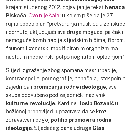
krajem studenog 2012. objavljen je tekst
Nenada
Piskača
‘Ovo nije šala!’
u kojem piše da je 27.
rujna počeo plan “pretvaranja muškića u ženskice
i obrnuto, uključujući sve druge moguće, pa čak i
nemoguće kombinacije s ljudskim bićima, florom,
faunom i genetski modificiranim organizmima
nastalim medicinski potpomognutom oplodnjom”.
Slijedi zgražanje zbog spomena masturbacije,
kontracepcije, pornografije, pobačaja, istospolnih
zajednica i
promicanja rodne ideologije
, sve
skupa podvučeno pod zajednički nazivnik
kulturne revolucije
. Kardinal
Josip Bozanić
u
božićnoj propovijedi upozorava da se kroz
zdravstveni odgoj
potiho promovira rodna
ideologija
. Sljedećeg dana udruga
Glas