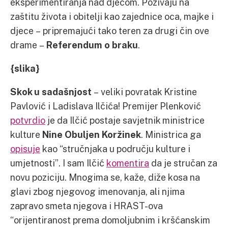
eksperimentiranja nad djecom. Pozivaju na
zaštitu života i obitelji kao zajednice oca, majke i
djece – pripremajući tako teren za drugi čin ove
drame –
Referendum o braku
.
{slika}
Skok u sadašnjost
– veliki povratak Kristine
Pavlović i Ladislava Ilčića! Premijer Plenković
potvrdio
je da Ilčić postaje savjetnik ministrice
kulture
Nine Obuljen Koržinek
. Ministrica ga
opisuje
kao “stručnjaka u području kulture i
umjetnosti”. I sam Ilčić
komentira
da je stručan za
novu poziciju. Mnogima se, kaže, diže kosa na
glavi zbog njegovog imenovanja, ali njima
zapravo smeta njegova i HRAST-ova
“orijentiranost prema domoljubnim i kršćanskim