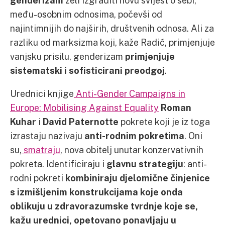
genderizam
želi izgraditi novu svijest o sebi,
među-osobnim odnosima, počevši od
najintimnijih do najširih, društvenih odnosa. Ali za
razliku od marksizma koji, kaže Radić, primjenjuje
vanjsku prisilu, genderizam
primjenjuje
sistematski i sofisticirani preodgoj
.
Urednici knjige
Anti-Gender Campaigns in
Europe: Mobilising Against Equality
Roman
Kuhar
i
David Paternotte
pokrete koji je iz toga
izrastaju nazivaju
anti-rodnim pokretima
. Oni
su,
smatraju
, nova obitelj unutar konzervativnih
pokreta. Identificiraju i
glavnu strategiju
: anti-
rodni pokreti
kombiniraju djelomične činjenice
s izmišljenim konstrukcijama koje onda
oblikuju u zdravorazumske tvrdnje koje se,
kažu urednici,
opetovano ponavljaju u