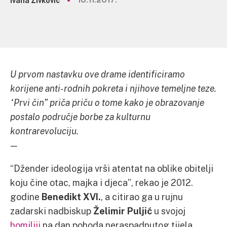
Ivana Živković
10.11.2017.
U prvom nastavku ove drame identificiramo
korijene anti-rodnih pokreta i njihove temeljne teze.
“Prvi čin” priča priču o tome kako je obrazovanje
postalo područje borbe za kulturnu
kontrarevoluciju.
—
“Džender ideologija vrši atentat na oblike obitelji
koju čine otac, majka i djeca”, rekao je 2012.
godine
Benedikt XVI.
, a citirao ga u rujnu
zadarski nadbiskup
Želimir Puljić
u svojoj
homiliji
na dan pohoda neraspadnutog tijela