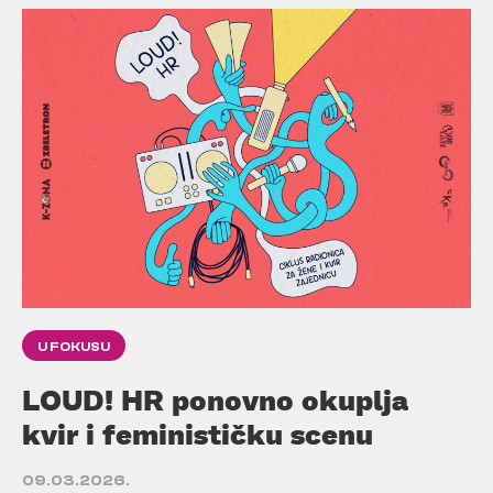
U FOKUSU
LOUD! HR ponovno okuplja
kvir i feminističku scenu
09.03.2026.