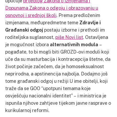
upućuje
prijedlog Zakona o izmjenama i
Dopunama Zakona o odgoju i obrazovanju u
osnovnoj i srednjoj školi
. Prema predloženim
izmjenama, međupredmetne teme
Zdravlje i
Građanski odgoj
postaju izborne i prethodi im
roditeljska suglasnost,
piše Novi list
. Ostavljena
je mogućnost izbora
alternativnih modula
–
pogađate, to bi mogli biti GROZD-ovi moduli koji
uče da su masturbacija i kontracepcija štetne, da
život počinje začećem, da je homoseksualnost
neprirodna, a apstinencija najbolja. Dodajmo još
tome građanski odgoj u režiji U ime obitelji, koji
traže da se GOO “upotpuni temama koje
osvješćuju nacionalni identitet” – i ministrica je
ispunila njihove zahtjeve tijekom javne rasprave o
kurikularnoj reformi.