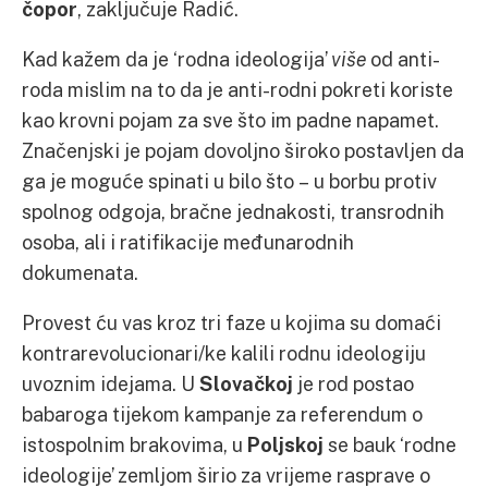
čopor
, zaključuje Radić.
Kad kažem da je ‘rodna ideologija’
više
od anti-
roda mislim na to da je anti-rodni pokreti koriste
kao krovni pojam za sve što im padne napamet.
Značenjski je pojam dovoljno široko postavljen da
ga je moguće spinati u bilo što – u borbu protiv
spolnog odgoja, bračne jednakosti, transrodnih
osoba, ali i ratifikacije međunarodnih
dokumenata.
Provest ću vas kroz tri faze u kojima su domaći
kontrarevolucionari/ke kalili rodnu ideologiju
uvoznim idejama. U
Slovačkoj
je rod postao
babaroga tijekom kampanje za referendum o
istospolnim brakovima, u
Poljskoj
se bauk ‘rodne
ideologije’ zemljom širio za vrijeme rasprave o