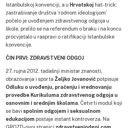
Istanbulskoj konvenciji, a u
Hrvatskoj
hat-trick:
zastrašivanje društva ‘rodnom ideologijom’
počelo je uvođenjem zdravstvenog odgoja u
škole, prelilo se na referendum o braku i na koncu
procvjetalo u raspravi o ratifikaciji Istanbulske
konvencije.
ČIN PRVI: ZDRAVSTVENI ODGOJ
27. rujna 2012. tadašnji ministar znanosti,
obrazovanja i sporta
Željko Jovanović
potpisuje
Odluku o uvođenju, praćenju i vrednovanju
provedbe Kurikuluma zdravstvenog odgoja u
osnovnim i srednjim školama
. Četvrti modul koji
se bavi
spolnim odgojem i seksualnom
edukacijom
postaje instant kontroverza. Na
GROZD-ovoj stranici
zdravstveniodgoj.com