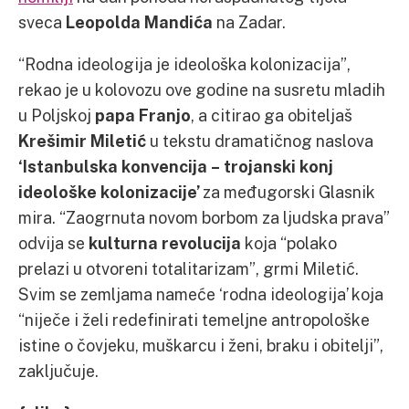
sveca
Leopolda Mandića
na Zadar.
“Rodna ideologija je ideološka kolonizacija”,
rekao je u kolovozu ove godine na susretu mladih
u Poljskoj
papa Franjo
, a citirao ga obiteljaš
Krešimir Miletić
u tekstu dramatičnog naslova
‘Istanbulska konvencija – trojanski konj
ideološke kolonizacije’
za međugorski Glasnik
mira. “Zaogrnuta novom borbom za ljudska prava”
odvija se
kulturna revolucija
koja “polako
prelazi u otvoreni totalitarizam”, grmi Miletić.
Svim se zemljama nameće ‘rodna ideologija’ koja
“niječe i želi redefinirati temeljne antropološke
istine o čovjeku, muškarcu i ženi, braku i obitelji”,
zaključuje.