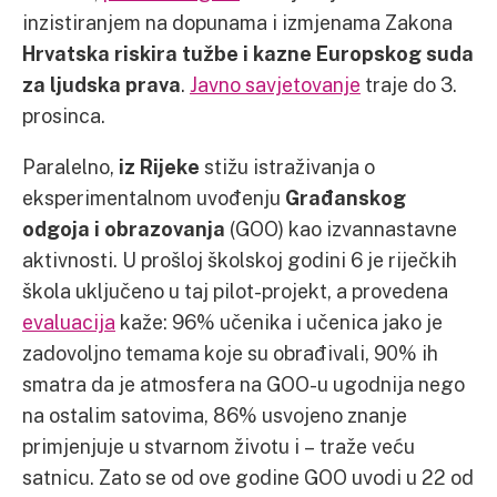
inzistiranjem na dopunama i izmjenama Zakona
Hrvatska riskira tužbe i kazne Europskog suda
za ljudska prava
.
Javno savjetovanje
traje do 3.
prosinca.
Paralelno,
iz Rijeke
stižu istraživanja o
eksperimentalnom uvođenju
Građanskog
odgoja i obrazovanja
(GOO) kao izvannastavne
aktivnosti. U prošloj školskoj godini 6 je riječkih
škola uključeno u taj pilot-projekt, a provedena
evaluacija
kaže: 96% učenika i učenica jako je
zadovoljno temama koje su obrađivali, 90% ih
smatra da je atmosfera na GOO-u ugodnija nego
na ostalim satovima, 86% usvojeno znanje
primjenjuje u stvarnom životu i – traže veću
satnicu. Zato se od ove godine GOO uvodi u 22 od