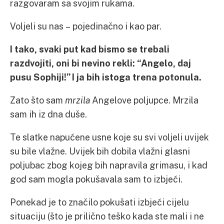
razgovaram sa svojim rukama.
Voljeli su nas – pojedinačno i kao par.
I tako, svaki put kad bismo se trebali
razdvojiti, oni bi nevino rekli: “Angelo, daj
pusu Sophiji!” I ja bih istoga trena potonula.
Zato što sam
mrzila
Angelove poljupce. Mrzila
sam ih iz dna duše.
Te slatke napućene usne koje su svi voljeli uvijek
su bile vlažne. Uvijek bih dobila vlažni glasni
poljubac zbog kojeg bih napravila grimasu, i kad
god sam mogla pokušavala sam to izbjeći.
Ponekad je to značilo pokušati izbjeći cijelu
situaciju (što je prilično teško kada ste mali i ne