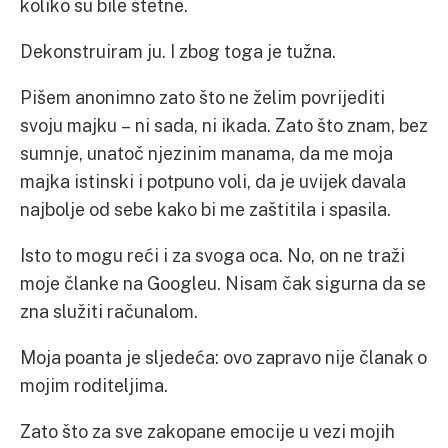
koliko su bile štetne.
Dekonstruiram ju. I zbog toga je tužna.
Pišem anonimno zato što ne želim povrijediti
svoju majku – ni sada, ni ikada. Zato što znam, bez
sumnje, unatoč njezinim manama, da me moja
majka istinski i potpuno voli, da je uvijek davala
najbolje od sebe kako bi me zaštitila i spasila.
Isto to mogu reći i za svoga oca. No, on ne traži
moje članke na Googleu. Nisam čak sigurna da se
zna služiti računalom.
Moja poanta je sljedeća: ovo zapravo nije članak o
mojim roditeljima.
Zato što za sve zakopane emocije u vezi mojih