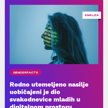
ANALIZA
GENDERFACTS
Rodno utemeljeno nasilje
uobičajeni je dio
svakodnevice mladih u
digitalnom prostoru,