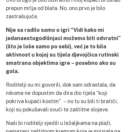
prepun mrlja od blata. No, ono prvo je bilo
zastrašujuće.
Nije sa radilo samo o igri “Vidi kako mi
jedanaestogodišnjaci možemo biti odvratni”
(što je loše samo po sebi), već je to bila
aktivnost u kojoj su tijela djevojčica rutinski
smatrana objektima igre – posebno ako su
gola.
Roditelji su mi govorili, dok sam odrastala, da
nikome ne dopustim da dira dio tijela “koji
pokriva kupaći kostim” – no tu su bili ti bratići,
koji su pokušavali svući te zaštitne slojeve.
Naši bi roditelji sjedili u ležaljkama na plaži,
namazani zaštitnom kremom koja je mirisala na