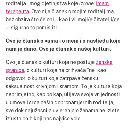
roditelja i mog djetinjstva koje
izrone,
imam
terapeuta
. Ovo nije članak o mojim roditeljima,
bez obzira što će oni – kao i vi, moji/e čitatelji/ce
– sigurno to pomisliti.
Ovo je članak o vama i o meni i o nasljeđu koje
nam je dano. Ovo je članak o našoj kulturi.
Ovo je članak o kulturi koja ne poštuje
ženske
granice
, o kulturi koja ne prihvaća “ne” kao
odgovor, o kulturi koja zatrpava žensku
seksualnost krivnjom i sramom. To je kultura koja
neprimjetno, kap po kap, ulijeva svoje vrijednosti
u umove i srca naših dobronamjernih roditelja,
sve dok najužasnija uvjerenja o ženama ne izlete
iz usta onih koji nas najviše vole.