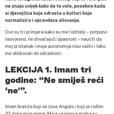
ne znaju uvijek
kako
da te vole, posebno kada
si djevojčica koja odrasta u kulturi koja
normalizira i opravdava silovanje.
Ovo su tri primjera kako su me roditelji – potpuno
nesvjesno, ne shvaćajući opasnost – naučili da
moj pristanak i moja autonomija nisu važni i tako
me oblikovali do odraslosti.
LEKCIJA 1. Imam tri
godine: “Ne smiješ reći
‘ne'”.
Imam bratića koji se zove Angelo i koji je rođen
32 dana prije mene. Moja i njegova majka su