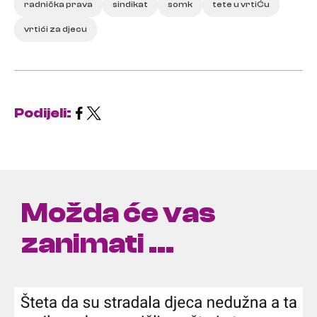
radnička prava
sindikat
somk
tete u vrtiĆu
vrtići za djecu
Podijeli:
Možda će vas
zanimati ...