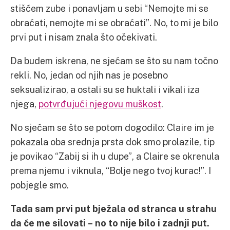
stišćem zube i ponavljam u sebi “Nemojte mi se
obraćati, nemojte mi se obraćati”. No, to mi je bilo
prvi put i nisam znala što očekivati.
Da budem iskrena, ne sjećam se što su nam točno
rekli. No, jedan od njih nas je posebno
seksualizirao, a ostali su se huktali i vikali iza
njega,
potvrđujući njegovu muškost
.
No sjećam se što se potom dogodilo: Claire im je
pokazala oba srednja prsta dok smo prolazile, tip
je povikao “Zabij si ih u dupe”, a Claire se okrenula
prema njemu i viknula, “Bolje nego tvoj kurac!”. I
pobjegle smo.
Tada sam prvi put bježala od stranca u strahu
da će me silovati – no to nije bilo i zadnji put.