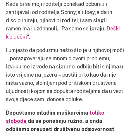
Kada bi se moji roditelji ponekad pobunili i
zahtijevali od roditelja Sonnyja i Joeyja da ih
discipliniraju, njihovi bi roditelji sam slegli
ramenima i uzdahnuli, “Pa samo se igraju.
Dečki
k’o dečki
“.
I umjesto da poduzmu nešto što je u njihovoj moći
– porazgovaraju sa mnom o ovom problemu,
izvuku me iz vode na sigurno, odbiju biti s njima u
isto vrijeme na jezeru – pustili bi to kao da nije
ništa važno, slomljeni pod pritiskom društvene
uljudnosti kojom se dopušta roditeljima da u vezi
svoje djece sami donose odluke.
Dopuštamo mladim muškarcima
toliko
slobode
da se ponašaju ružno, a onda
odbijamo preuzeti društvenu odgovornost