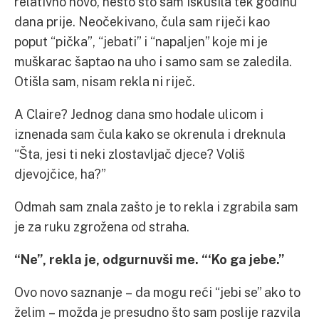
relativno novo, nešto što sam iskusila tek godinu
dana prije. Neočekivano, čula sam riječi kao
poput “pička”, “jebati” i “napaljen” koje mi je
muškarac šaptao na uho i samo sam se zaledila.
Otišla sam, nisam rekla ni riječ.
A Claire? Jednog dana smo hodale ulicom i
iznenada sam čula kako se okrenula i dreknula
“Šta, jesi ti neki zlostavljač djece? Voliš
djevojčice, ha?”
Odmah sam znala zašto je to rekla i zgrabila sam
je za ruku zgrožena od straha.
“Ne”, rekla je, odgurnuvši me. “‘Ko ga jebe.”
Ovo novo saznanje – da mogu reći “jebi se” ako to
želim – možda je presudno što sam poslije razvila