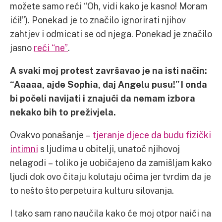
možete samo reći “Oh, vidi kako je kasno! Moram
ići!”). Ponekad je to značilo ignorirati njihov
zahtjev i odmicati se od njega. Ponekad je značilo
jasno
reći “ne”
.
A svaki moj protest završavao je na isti način:
“Aaaaa, ajde Sophia, daj Angelu pusu!” I onda
bi počeli navijati i znajući da nemam izbora
nekako bih to preživjela.
Ovakvo ponašanje –
tjeranje djece da budu fizički
intimni
s ljudima u obitelji, unatoč njihovoj
nelagodi – toliko je uobičajeno da zamišljam kako
ljudi dok ovo čitaju kolutaju očima jer tvrdim da je
to nešto što perpetuira kulturu silovanja.
I tako sam rano naučila kako će moj otpor naići na