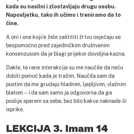
kada su nasilni i zlostavljaju drugu osobu.
Naposljetku, tako ih učimo i treniramo da to
čine.
A oni i one koji/e žele zaštititi žrtvu osjećaju se
bespomoćno pred zajedničkim društvenim
konsenzusom da je blagi prijekor dovoljna kazna.
Dakle, te rane interakcije su me naučile da neću
dobiti pomoć kada je tražim. Naučila sam da
pustim da me grudaju hladnim, ljepljivim, vlažnim
blatom – i da sam samo ja odgovorna da ga
poslije sperem sa sebe, bez bilo kakve naknade ili
isprike.
LEKCIJA 3. Imam 14