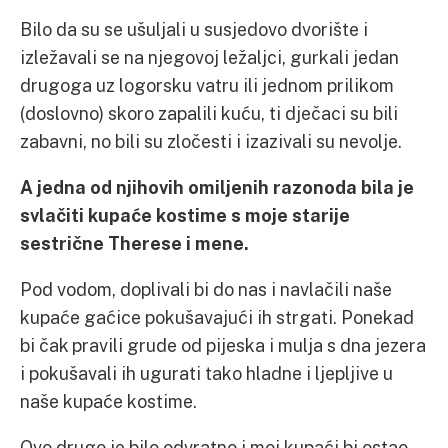
Bilo da su se ušuljali u susjedovo dvorište i
izležavali se na njegovoj ležaljci, gurkali jedan
drugoga uz logorsku vatru ili jednom prilikom
(doslovno) skoro zapalili kuću, ti dječaci su bili
zabavni, no bili su zločesti i izazivali su nevolje.
A jedna od njihovih omiljenih razonoda bila je
svlačiti kupaće kostime s moje starije
sestrične Therese i mene.
Pod vodom, doplivali bi do nas i navlačili naše
kupaće gaćice pokušavajući ih strgati. Ponekad
bi čak pravili grude od pijeska i mulja s dna jezera
i pokušavali ih ugurati tako hladne i ljepljive u
naše kupaće kostime.
Ovo drugo je bilo odvratno i moj kupaći bi ostao