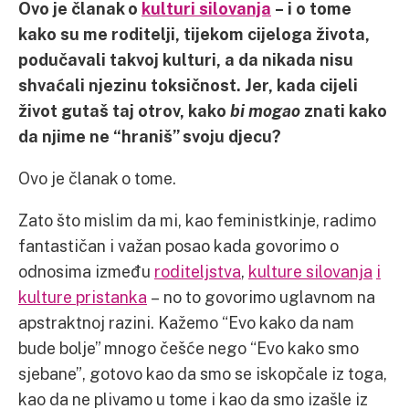
Ovo je članak o
kulturi silovanja
– i o tome
kako su me roditelji, tijekom cijeloga života,
podučavali takvoj kulturi, a da nikada nisu
shvaćali njezinu toksičnost.
Jer, kada cijeli
život gutaš taj otrov, kako
bi mogao
znati kako
da njime ne “hraniš” svoju djecu?
Ovo je članak o tome.
Zato što mislim da mi, kao feministkinje, radimo
fantastičan i važan posao kada govorimo o
odnosima između
roditeljstva
,
kulture silovanja
i
kulture pristanka
– no to govorimo uglavnom na
apstraktnoj razini. Kažemo “Evo kako da nam
bude bolje” mnogo češće nego “Evo kako smo
sjebane”, gotovo kao da smo se iskopčale iz toga,
kao da ne plivamo u tome i kao da smo izašle iz