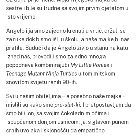
sestre i bile su trudne sa svojim prvim djetetom u
isto vrijeme.
Angelo i ja smo zajedno krenuli u vrtić, držali se
za ruke dok bismo išli u školu, a naše majke bi nas
pratile. Budući da je Angelo živio u stanu na katu
iznad nas, provodili smo zajedno mnoga
popodneva kombinirajući
My Little Ponies
i
Teenage Mutant Ninja Turtles
u tom mitskom
snovitom svijetu ranih 90-ih.
Svi u našim obiteljima – a posebno naše majke –
mislili su kako smo
pre-slat-ki.
I pretpostavljam da
smo bili: on, sa svojim čokoladnim očima i
ispupčenom donjom usnicom; ja, s glavom punom
crnih uvojaka i sklonošću da empatično