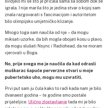
svidjelo mi se što je pričala sama sa sobom dok se
igrala. I nije marila što je jedina stvar o kojoj sam
znala razgovarati s fascinacijom i autoritetom
bilo olimpijsko umjetničko klizanje.
Mnogo toga sam naučila od nje – da mogu
miksati uzorke, da bih mogla obojati kosu u plavo,
da mogu slušati Nsync
i
Radiohead, da ne moram
vjerovati u Boga.
No, prije svega me je naučila da kad odrasli
muškarac šapuće perverzne stvari u moje
pubertetsko uho, mogu mu uzvratiti.
Prvi put sam ju čula kako to radi kada nam je bilo
dvanaest godina – te godine smo postale
prijateljice.
Ulično zlostavljanje
tada mi je bilo