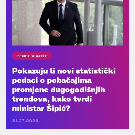
GENDERFACTS
Pokazuju li novi statistički
podaci o pobačajima
promjene dugogodišnjih
trendova, kako tvrdi
ministar Šipić?
31.07.2026.