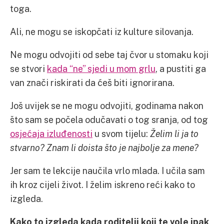
toga.
Ali, ne mogu se iskopčati iz kulture silovanja.
Ne mogu odvojiti od sebe taj čvor u stomaku koji
se stvori
kada “ne” sjedi u mom grlu
, a pustiti ga
van znači riskirati da ćeš biti ignorirana.
Još uvijek se ne mogu odvojiti, godinama nakon
što sam se počela odučavati o tog sranja, od tog
osjećaja izluđenosti
u svom tijelu:
Želim li ja to
stvarno? Znam li doista što je najbolje za mene?
Jer sam te lekcije naučila vrlo mlada. I učila sam
ih kroz cijeli život. I želim iskreno reći kako to
izgleda.
Kako to izgleda kada roditelji koji te vole ipak