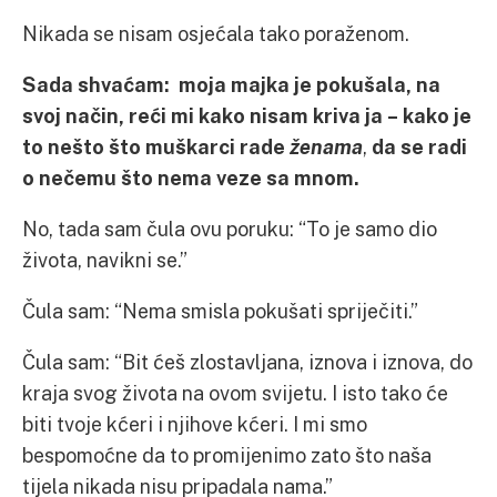
Nikada se nisam osjećala tako poraženom.
Sada shvaćam: moja majka je pokušala, na
svoj način, reći mi kako nisam kriva ja – kako je
to nešto što muškarci rade
ženama
,
da se radi
o nečemu što nema veze sa mnom.
No, tada sam čula ovu poruku: “To je samo dio
života, navikni se.”
Čula sam: “Nema smisla pokušati spriječiti.”
Čula sam: “Bit ćeš zlostavljana, iznova i iznova, do
kraja svog života na ovom svijetu. I isto tako će
biti tvoje kćeri i njihove kćeri. I mi smo
bespomoćne da to promijenimo zato što naša
tijela nikada nisu pripadala nama.”