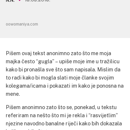
N.N.
16.05.2016.
oowomaniya.com
Pišem ovaj tekst anonimno zato što me moja
majka često “gugla” – upiše moje ime u tražilicu
kako bi pronašla sve što sam napisala. Mislim da
to radi kako bi mogla slati moje članke svojim
kolegama/icama i pokazati im kako je ponosna na
mene.
Pišem anonimno zato što se, ponekad, u tekstu
referiram na nešto što mi je rekla i “rasvijetlim”
njezine navodno banalne riječi kako bih dokazala