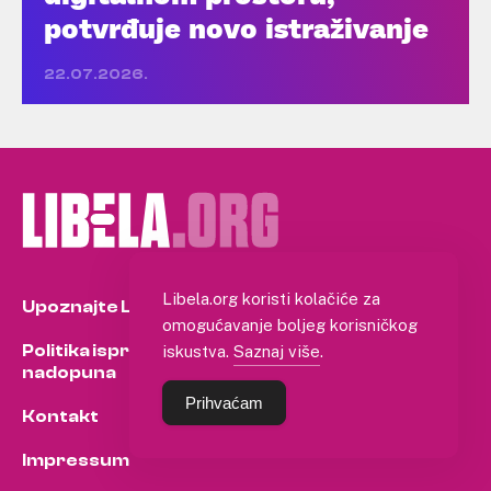
potvrđuje novo istraživanje
22.07.2026.
Libela.org koristi kolačiće za
Upoznajte Libelu
omogućavanje boljeg korisničkog
Politika ispravaka i
iskustva.
Saznaj više
.
nadopuna
Prihvaćam
Kontakt
Impressum