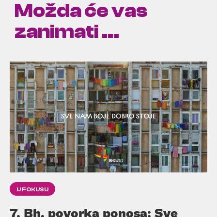
Možda će vas
zanimati ...
U FOKUSU
7. Bh. povorka ponosa: Sve