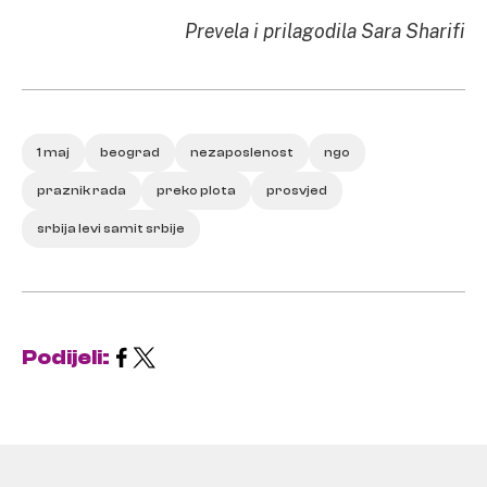
Prevela i prilagodila Sara Sharifi
1 maj
beograd
nezaposlenost
ngo
praznik rada
preko plota
prosvjed
srbija levi samit srbije
Podijeli: