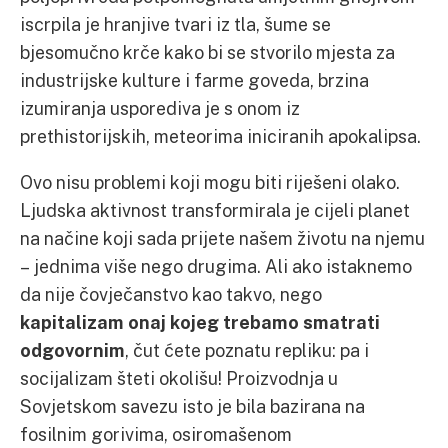
iscrpila je hranjive tvari iz tla, šume se
bjesomučno krče kako bi se stvorilo mjesta za
industrijske kulture i farme goveda, brzina
izumiranja usporediva je s onom iz
prethistorijskih, meteorima iniciranih apokalipsa.
Ovo nisu problemi koji mogu biti riješeni olako.
Ljudska aktivnost transformirala je cijeli planet
na načine koji sada prijete našem životu na njemu
– jednima više nego drugima. Ali ako istaknemo
da nije čovječanstvo kao takvo, nego
kapitalizam onaj kojeg trebamo smatrati
odgovornim
, čut ćete poznatu repliku: pa i
socijalizam šteti okolišu! Proizvodnja u
Sovjetskom savezu isto je bila bazirana na
fosilnim gorivima, osiromašenom