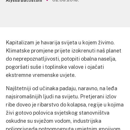
Alyssa Battistoni
02.05.2016.
Kapitalizam je havarija svijeta u kojem živimo.
Klimatske promjene prijete izokrenuti naš planet
do neprepoznatljivosti, potopiti obalna naselja,
pogoršati suše i toplinske valove i ojačati
ekstremne vremenske uvjete.
Najštetniji od učinaka padaju, naravno, na leđa
najsiromašnijih ljudi na svijetu. Pretjerani izlov
ribe doveo je ribarstvo do kolapsa, regije u kojima
živi gotovo polovica svjetskog stanovništva
oskudne su svježom vodom, industrijska
poljoprivreda potpomognuta umjetnim gnojivom