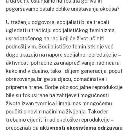
a da se ne oslanjamo na fosilna goriva ili
pogoršavamo ostale oblike uništavanja okoliša?
U traženju odgovora, socijalisti bi se trebali
ugledati u tradiciju socijalističkog feminizma,
usredotočenog na rad koji će život učiniti
podnošljivim. Socijalističke feministkinje već
dugo ukazuju na napore socijalne reprodukcije –
aktivnosti potrebne za unapređivanje nadničara,
kako individualno, tako i diljem generacija, poput
obrazovanja, brige za djecu, domaćinstva i
pripreme hrane. Borbe oko socijalne reprodukcije
bile su fokusirane na zahtjeve i mogućnosti
života izvan tvornica i imaju nas mnogočemu
poučiti o novim načinima življenja. Također
trebamo cijeniti i rad ekološke reprodukcije –
prepoznati da
aktivnosti ekosistema održavaju