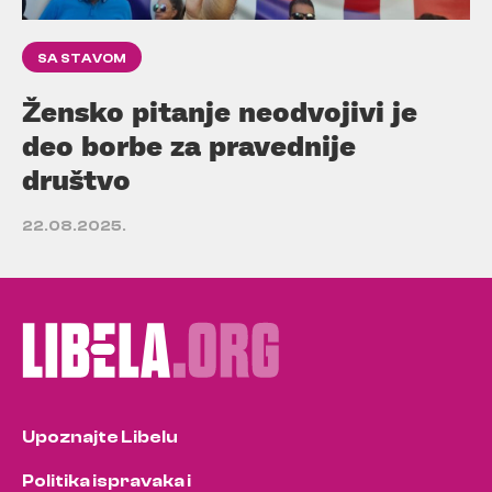
SA STAVOM
Žensko pitanje neodvojivi je
deo borbe za pravednije
društvo
22.08.2025.
Upoznajte Libelu
Politika ispravaka i