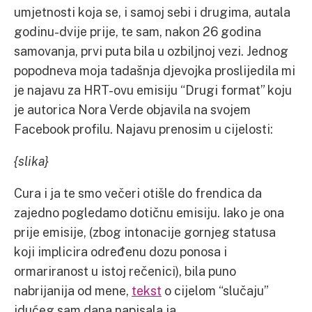
umjetnosti koja se, i samoj sebi i drugima, autala
godinu-dvije prije, te sam, nakon 26 godina
samovanja, prvi puta bila u ozbiljnoj vezi. Jednog
popodneva moja tadašnja djevojka proslijedila mi
je najavu za HRT-ovu emisiju “Drugi format” koju
je autorica Nora Verde objavila na svojem
Facebook profilu. Najavu prenosim u cijelosti:
{slika}
Cura i ja te smo večeri otišle do frendica da
zajedno pogledamo dotičnu emisiju. Iako je ona
prije emisije, (zbog intonacije gornjeg statusa
koji implicira određenu dozu ponosa i
ormariranost u istoj rečenici), bila puno
nabrijanija od mene,
tekst
o cijelom “slučaju”
idućeg sam dana napisala ja.