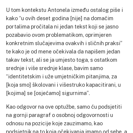
U tom kontekstu Antonela između ostalog piše i
kako “u ovih deset godina [nije] na domaćim
portalima pročitala ni jedan tekst koji se jasno
pozabavio ovom problematikom, oprimjeren
konkretnim slučajevima ovakvih i sličnih praksi”
te kako je od mene očekivala da napišem jedan
takav tekst, ali se ja umjesto toga, s ostatkom
srednje i više srednje klase, bavim samo
“identitetskim i uže umjetničkim pitanjima, za
[koja smo] školovani i višestruko kapacitirani, u
[kojima] se [osjećamo] sigurnima”.
Kao odgovor na ove optužbe, samo ću podsjetiti
na gornji paragraf o osobnoj odgovornosti u
odnosu na pozicije koje zauzimamo, kao
podsjetnik na to koja očekivanja imamo od sebe, a