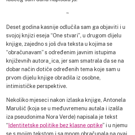
~
Deset godina kasnije odlučila sam ga objaviti i u
svojoj knjizi eseja “One stvari”, u drugom dijelu
knjige, zajedno s još dva teksta u kojima se
“obračunavam” s određenim javnim istupima
književnih autora_ica, jer sam smatrala da se na
dobar način dotiče određenih tema koje sam u
prvom dijelu knjige obradila iz osobne,
intimističke perspektive.
Nekoliko mjeseci nakon izlaska knjige, Antonela
Marušić (koja se u međuvremenu autala i izašla
iza pseudonima Nora Verde) napisala je tekst
“
Identitetske politike bez klasne optike
” i u njemu
se s mojim tekstom i sa mnom obračunala na ovaj