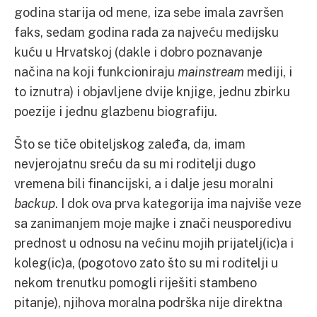
godina starija od mene, iza sebe imala završen
faks, sedam godina rada za najveću medijsku
kuću u Hrvatskoj (dakle i dobro poznavanje
načina na koji funkcioniraju
mainstream
mediji, i
to iznutra) i objavljene dvije knjige, jednu zbirku
poezije i jednu glazbenu biografiju.
Što se tiče obiteljskog zaleđa, da, imam
nevjerojatnu sreću da su mi roditelji dugo
vremena bili financijski, a i dalje jesu moralni
backup
. I dok ova prva kategorija ima najviše veze
sa zanimanjem moje majke i znači neusporedivu
prednost u odnosu na većinu mojih prijatelj(ic)a i
koleg(ic)a, (pogotovo zato što su mi roditelji u
nekom trenutku pomogli riješiti stambeno
pitanje), njihova moralna podrška nije direktna