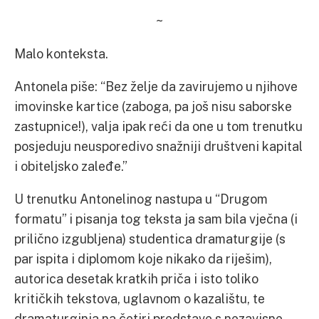
~
Malo konteksta.
Antonela piše: “Bez želje da zavirujemo u njihove
imovinske kartice (zaboga, pa još nisu saborske
zastupnice!), valja ipak reći da one u tom trenutku
posjeduju neusporedivo snažniji društveni kapital
i obiteljsko zaleđe.”
U trenutku Antonelinog nastupa u “Drugom
formatu” i pisanja tog teksta ja sam bila vječna (i
prilično izgubljena) studentica dramaturgije (s
par ispita i diplomom koje nikako da riješim),
autorica desetak kratkih priča i isto toliko
kritičkih tekstova, uglavnom o kazalištu, te
dramaturginja na četiri predstave s nezavisne