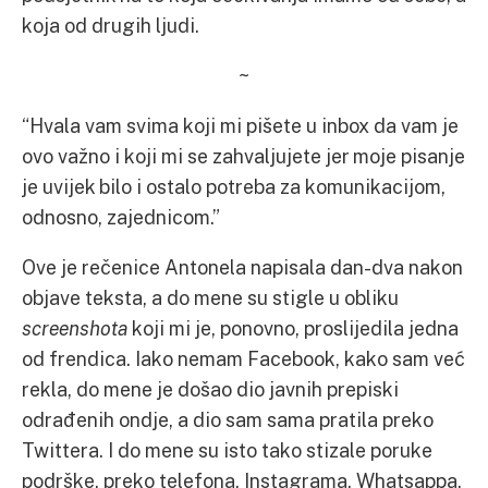
koja od drugih ljudi.
~
“Hvala vam svima koji mi pišete u inbox da vam je
ovo važno i koji mi se zahvaljujete jer moje pisanje
je uvijek bilo i ostalo potreba za komunikacijom,
odnosno, zajednicom.”
Ove je rečenice Antonela napisala dan-dva nakon
objave teksta, a do mene su stigle u obliku
screenshota
koji mi je, ponovno, proslijedila jedna
od frendica. Iako nemam Facebook, kako sam već
rekla, do mene je došao dio javnih prepiski
odrađenih ondje, a dio sam sama pratila preko
Twittera. I do mene su isto tako
stizale poruke
podrške, preko telefona, Instagrama, Whatsappa,