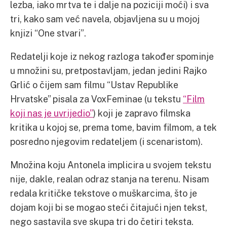
lezba, iako mrtva te i dalje na poziciji moći) i sva
tri, kako sam već navela, objavljena su u mojoj
knjizi “One stvari”.
Redatelji koje iz nekog razloga također spominje
u množini su, pretpostavljam, jedan jedini Rajko
Grlić o čijem sam filmu “Ustav Republike
Hrvatske” pisala za VoxFeminae (u tekstu
“Film
koji nas je uvrijedio”
) koji je zapravo filmska
kritika u kojoj se, prema tome, bavim filmom, a tek
posredno njegovim redateljem (i scenaristom).
Množina koju Antonela implicira u svojem tekstu
nije, dakle, realan odraz stanja na terenu. Nisam
redala kritičke tekstove o muškarcima, što je
dojam koji bi se mogao steći čitajući njen tekst,
nego sastavila sve skupa tri do četiri teksta.