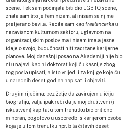
scene. Tek sam počinjala biti dio LGBTQ scene,
znala sam što je feminizam, ali nisam se njime
pretjerano bavila. Radila sam kao
freelancerka
u
nezavisnom kulturnom sektoru, uglavnom na
organizacijskim poslovima i nisam imala jasne
ideje o svojoj budućnosti niti zacrtane karijerne
planove. Moj današnji posao na Akademiji nije bio
ni u najavi, kao ni doktorat koji ću kasnije zbog
tog posla upisati, a isto vrijedi i za knjige koje ću
u narednih deset godina napisati i objaviti.
Drugim riječima: bez želje da zavirujem u ičiju
biografiju, valja ipak reći da je moj društveni (i
iskustveni) kapital u tom trenutku bio prilično
minoran, pogotovo u usporedbi s karijerom osobe
koja je u tom trenutku npr. bila čitavih deset