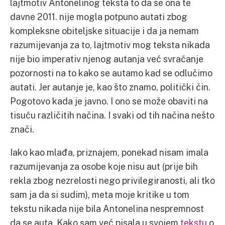
lajtmotiv Antonelinog teksta to da se ona te
davne 2011. nije mogla potpuno autati zbog
kompleksne obiteljske situacije i da ja nemam
razumijevanja za to, lajtmotiv mog teksta nikada
nije bio imperativ njenog autanja već svraćanje
pozornosti na to kako se autamo kad se odlučimo
autati. Jer autanje je, kao što znamo, politički čin.
Pogotovo kada je javno. I ono se može obaviti na
tisuću različitih načina. I svaki od tih načina nešto
znači.
Iako kao mlađa, priznajem, ponekad nisam imala
razumijevanja za osobe koje nisu aut (prije bih
rekla zbog nezrelosti nego privilegiranosti, ali tko
sam ja da si sudim), meta moje kritike u tom
tekstu nikada nije bila Antonelina nespremnost
da se auta. Kako sam već pisala u svojem
tekstu
o