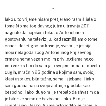
~
Iako u to vrijeme nisam pretjerano razmišljala o
tome što me tog davnog jutra u travnju 2011.
nagnalo da napišem tekst o Antonelinom
gostovanju na televiziju, kad razmišljam o tome
danas, deset godina kasnije, sve mi je jasnije:
moja nelagoda zbog Antonelinog književnog
ormara nema veze s mojim privilegijama nego
ima veze s tim da sam ja u svojem ormaru provela
dugih, mračnih 25 godina u kojima sam, svojoj
klasi usprkos, bila tužna, sama i sjebana. I iako
sam godinama na svoje autanje gledala kao
bezbolno i lako, dugo mi je trebalo da shvatim da
je bilo sve samo ne bezbolno i lako. Bilo je
dugotrajno i teško. Ali me oslobodilo, autanje je