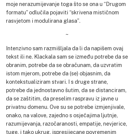
moje nerazumijevanje toga što se ona u “Drugom
formatu” odlučila pojaviti “skrivena mističnom
rasvjetom i modulirana glasa”.
~
Intenzivno sam razmišljala da li da napišem ovaj
tekst ili ne. Klackala sam se između potrebe da se
obranim, potrebe da se obračunam, da uzvratim
istom mjerom, potrebe da (se) objasnim, da
kontekstualiziram stvari. I s druge strane,
potrebe da jednostavno šutim, da se distanciram,
da se zaštitim, da preselim raspravu iz javne u
privatnu domenu. Ove su se potrebe izmjenjivale,
onako, na valove, zajedno s osjećajima ljutnje,
razumijevanja, razočaranosti, empatije, nevjerice,
tuge, i tako ukrug, ispresijecane povremenim