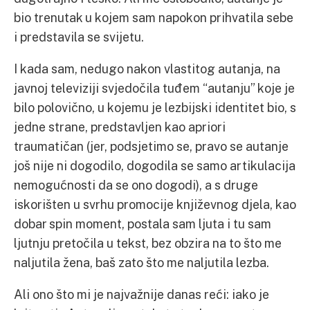
bio trenutak u kojem sam napokon prihvatila sebe
i predstavila se svijetu.
I kada sam, nedugo nakon vlastitog autanja, na
javnoj televiziji svjedočila tuđem “autanju” koje je
bilo polovično, u kojemu je lezbijski identitet bio, s
jedne strane, predstavljen kao apriori
traumatičan (jer, podsjetimo se, pravo se autanje
još nije ni dogodilo, dogodila se samo artikulacija
nemogućnosti da se ono dogodi), a s druge
iskorišten u svrhu promocije književnog djela, kao
dobar spin moment, postala sam ljuta i tu sam
ljutnju pretočila u tekst, bez obzira na to što me
naljutila žena, baš zato što me naljutila lezba.
Ali ono što mi je najvažnije danas reći: iako je