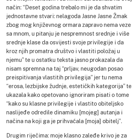
način: “Deset godina trebalo mi je da shvatim
jednostavne stvari: nelagoda Jasne Jasne Žmak
zbog mog književnog ormara zapravo nema veze
sa mnom, u pitanju je nespremnost srednje i više
srednje klase da osvijesti svoje privilegije i da
kroz njih promatra društvo i vlastiti položaj u
njemu” te u ostatku teksta jasno prokazala da
nisam spremna na taj “prljav, neugodan posao
preispitivanja vlastitih privilegija” jer tu nema
“erosa, lezbijske žudnje, estetičkih kategorija” te
ukazala kako opetovano ignoriram pisati o tome
“kako su klasne privilegije i vlastito obiteljsko
naslijeđe odredile dinamiku [mojeg] autanja i
načina na koji ga je prihvaćala [moja] obitelj”.
Drugim riječima: moje klasno zaleđe krivo je za