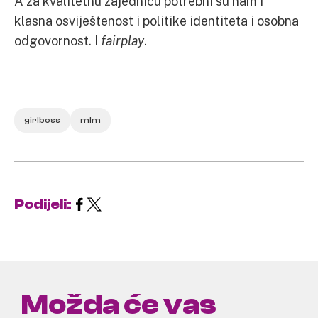
A za kvalitetnu zajednicu potrebni su nam i
klasna osviještenost i politike identiteta i osobna
odgovornost. I
fairplay
.
girlboss
mlm
Podijeli:
Možda će vas