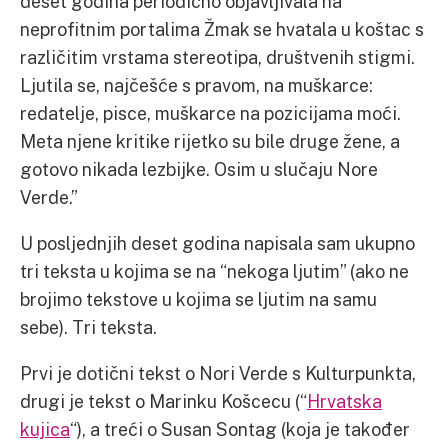
deset godina periodično objavljivala na
neprofitnim portalima Žmak se hvatala u koštac s
različitim vrstama stereotipa, društvenih stigmi.
Ljutila se, najčešće s pravom, na muškarce:
redatelje, pisce, muškarce na pozicijama moći.
Meta njene kritike rijetko su bile druge žene, a
gotovo nikada lezbijke. Osim u slučaju Nore
Verde.”
U posljednjih deset godina napisala sam ukupno
tri teksta u kojima se na “nekoga ljutim” (ako ne
brojimo tekstove u kojima se ljutim na samu
sebe). Tri teksta.
Prvi je dotični tekst o Nori Verde s Kulturpunkta,
drugi je tekst o Marinku Košcecu (“
Hrvatska
kujica
“), a treći o Susan Sontag (koja je također