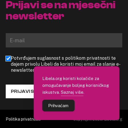
Prijavi se na mjesečni
newsletter
Potvrđujem suglasnost s politikom privatnosti te
dajem privolu Libeli da koristi moj email za slanje e-
newslettera
Libela.org koristi kolačiće za
omogućavanje boljeg korisničkog
PRIJAVI SE
iskustva.
Saznaj više
.
Prihvaćam
Politika privatnosti
Copyright 2026. Libela.org