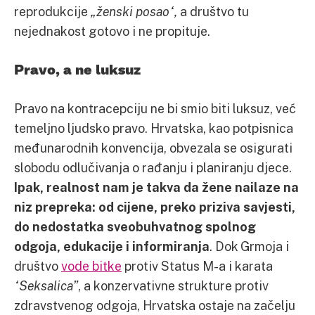
reprodukcije
„ženski posao“,
a društvo tu
nejednakost gotovo i ne propituje.
Pravo, a ne luksuz
Pravo na kontracepciju ne bi smio biti luksuz, već
temeljno ljudsko pravo. Hrvatska, kao potpisnica
međunarodnih konvencija, obvezala se osigurati
slobodu odlučivanja o rađanju i planiranju djece.
Ipak, realnost nam je takva da žene nailaze na
niz prepreka: od cijene, preko priziva savjesti,
do nedostatka sveobuhvatnog spolnog
odgoja, edukacije i informiranja
. Dok Grmoja i
društvo
vode bitke
protiv Status M-a i karata
“Seksalica”
, a konzervativne strukture protiv
zdravstvenog odgoja, Hrvatska ostaje na začelju