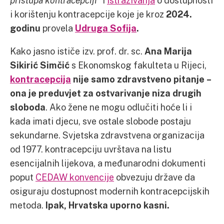
i korištenju kontracepcije koje je kroz
2024.
godinu
provela
Udruga Sofija
.
Kako jasno ističe izv. prof. dr. sc.
Ana Marija
Sikirić Simčić
s Ekonomskog fakulteta u Rijeci,
kontracepcija
nije samo zdravstveno pitanje –
ona je preduvjet za ostvarivanje niza drugih
sloboda
. Ako žene ne mogu odlučiti hoće li i
kada imati djecu, sve ostale slobode postaju
sekundarne. Svjetska zdravstvena organizacija
od 1977. kontracepciju uvrštava na listu
esencijalnih lijekova, a međunarodni dokumenti
poput
CEDAW konvencije
obvezuju države da
osiguraju dostupnost modernih kontracepcijskih
metoda.
Ipak, Hrvatska uporno kasni.