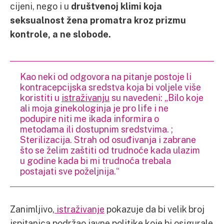
cijeni, nego i u
društvenoj klimi koja
seksualnost žena promatra kroz prizmu
kontrole, a ne slobode.
Kao neki od odgovora na pitanje postoje li
kontracepcijska sredstva koja bi voljele više
koristiti u
istraživanju
su navedeni: „Bilo koje
ali moja ginekologinja je pro life i ne
podupire niti me ikada informira o
metodama ili dostupnim sredstvima. ;
Sterilizacija. Strah od osuđivanja i zabrane
što se želim zaštiti od trudnoće kada ulazim
u godine kada bi mi trudnoća trebala
postajati sve poželjnija.“
Zanimljivo,
istraživanje
pokazuje da bi velik broj
ispitanica podržao javne politike koje bi osigurale