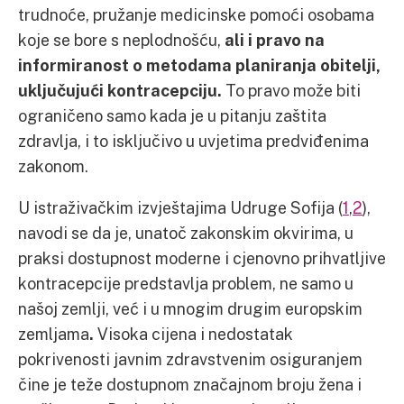
trudnoće, pružanje medicinske pomoći osobama
koje se bore s neplodnošću,
ali i pravo na
informiranost o metodama planiranja obitelji,
uključujući kontracepciju.
To pravo može biti
ograničeno samo kada je u pitanju zaštita
zdravlja, i to isključivo u uvjetima predviđenima
zakonom.
U istraživačkim izvještajima Udruge Sofija (
1
,
2
),
navodi se da je, unatoč zakonskim okvirima, u
praksi dostupnost moderne i cjenovno prihvatljive
kontracepcije predstavlja problem, ne samo u
našoj zemlji, već i u mnogim drugim europskim
zemljama
.
Visoka cijena i nedostatak
pokrivenosti javnim zdravstvenim osiguranjem
čine je teže dostupnom značajnom broju žena i