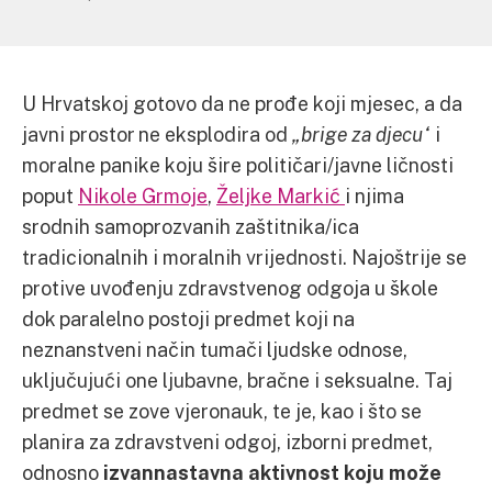
U Hrvatskoj gotovo da ne prođe koji mjesec, a da
javni prostor ne eksplodira od
„brige za djecu“
i
moralne panike koju šire političari/javne ličnosti
poput
Nikole Grmoje
,
Željke Markić
i njima
srodnih samoprozvanih zaštitnika/ica
tradicionalnih i moralnih vrijednosti. Najoštrije se
protive uvođenju zdravstvenog odgoja u škole
dok paralelno postoji predmet koji na
neznanstveni način tumači ljudske odnose,
uključujući one ljubavne, bračne i seksualne. Taj
predmet se zove vjeronauk, te je, kao i što se
planira za zdravstveni odgoj, izborni predmet,
odnosno
izvannastavna aktivnost koju može