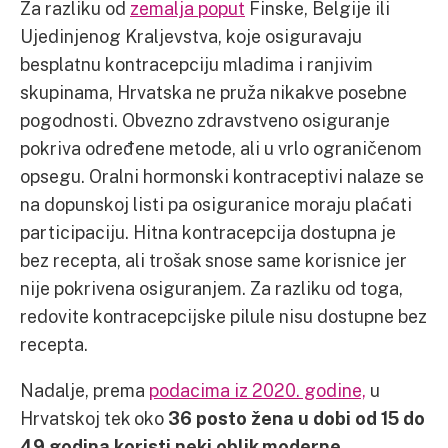
Za razliku od
zemalja poput
Finske, Belgije ili
Ujedinjenog Kraljevstva, koje osiguravaju
besplatnu kontracepciju mladima i ranjivim
skupinama, Hrvatska ne pruža nikakve posebne
pogodnosti. Obvezno zdravstveno osiguranje
pokriva određene metode, ali u vrlo ograničenom
opsegu. Oralni hormonski kontraceptivi nalaze se
na dopunskoj listi pa osiguranice moraju plaćati
participaciju. Hitna kontracepcija dostupna je
bez recepta, ali trošak snose same korisnice jer
nije pokrivena osiguranjem. Za razliku od toga,
redovite kontracepcijske pilule nisu dostupne bez
recepta.
Nadalje, prema
podacima iz 2020. godine,
u
Hrvatskoj tek oko
36 posto žena u dobi od 15 do
49 godina koristi neki oblik moderne