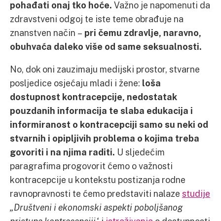
pohađati onaj tko hoće.
Važno je napomenuti da
zdravstveni odgoj te iste teme obrađuje na
znanstven način –
pri čemu zdravlje, naravno,
obuhvaća daleko više od same seksualnosti.
No, dok oni zauzimaju medijski prostor, stvarne
posljedice osjećaju mladi i žene:
loša
dostupnost kontracepcije, nedostatak
pouzdanih informacija te slaba edukacija i
informiranost o kontracepciji samo su neki od
stvarnih i opipljivih problema o kojima treba
govoriti i na njima raditi.
U sljedećim
paragrafima progovorit ćemo o važnosti
kontracepcije u kontekstu postizanja rodne
ravnopravnosti te ćemo predstaviti nalaze
studije
„Društveni i ekonomski aspekti poboljšanog
pristupa kontracepciji“
i
istraživanja
o dostupnosti