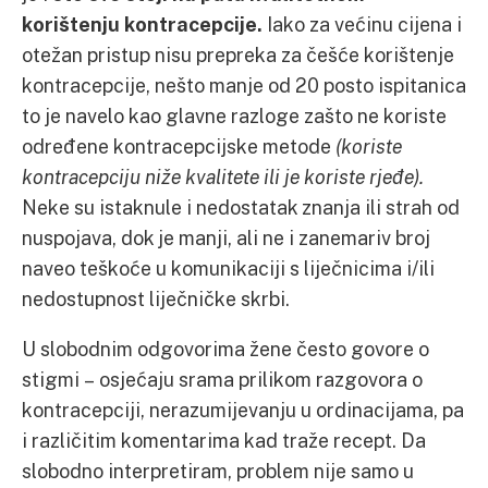
korištenju kontracepcije.
Iako za većinu cijena i
otežan pristup nisu prepreka za češće korištenje
kontracepcije, nešto manje od 20 posto ispitanica
to je navelo kao glavne razloge zašto ne koriste
određene kontracepcijske metode
(koriste
kontracepciju niže kvalitete ili je koriste rjeđe).
Neke su istaknule i nedostatak znanja ili strah od
nuspojava, dok je manji, ali ne i zanemariv broj
naveo teškoće u komunikaciji s liječnicima i/ili
nedostupnost liječničke skrbi.
U slobodnim odgovorima žene često govore o
stigmi – osjećaju srama prilikom razgovora o
kontracepciji, nerazumijevanju u ordinacijama, pa
i različitim komentarima kad traže recept. Da
slobodno interpretiram, problem nije samo u