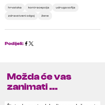
hrvatska
kontracepcija
udruga sofija
zdravstveni odgoj
žene
Podijeli:
Možda će vas
zanimati ...