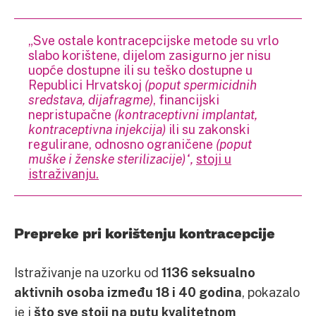
„Sve ostale kontracepcijske metode su vrlo
slabo korištene, dijelom zasigurno jer nisu
uopće dostupne ili su teško dostupne u
Republici Hrvatskoj
(poput spermicidnih
sredstava, dijafragme)
, financijski
nepristupačne
(kontraceptivni implantat,
kontraceptivna injekcija)
ili su zakonski
regulirane, odnosno ograničene
(poput
muške i ženske sterilizacije)“,
stoji u
istraživanju.
Prepreke pri korištenju kontracepcije
Istraživanje na uzorku od
1136 seksualno
aktivnih osoba između 18 i 40 godina
, pokazalo
je i
što sve stoji na putu kvalitetnom