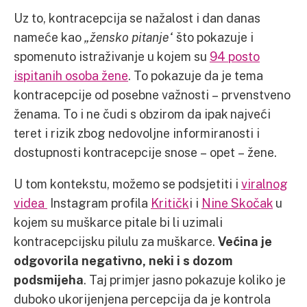
Uz to, kontracepcija se nažalost i dan danas
nameće kao
„žensko pitanje“
što pokazuje i
spomenuto istraživanje u kojem su
94 posto
ispitanih osoba žene
. To pokazuje da je tema
kontracepcije od posebne važnosti – prvenstveno
ženama. To i ne čudi s obzirom da ipak najveći
teret i rizik zbog nedovoljne informiranosti i
dostupnosti kontracepcije snose – opet – žene.
U tom kontekstu, možemo se podsjetiti i
viralnog
videa
Instagram profila
Kritičk
i i
Nine Skočak
u
kojem su muškarce pitale bi li uzimali
kontracepcijsku pilulu za muškarce.
Većina je
odgovorila negativno, neki i s dozom
podsmijeha
. Taj primjer jasno pokazuje koliko je
duboko ukorijenjena percepcija da je kontrola