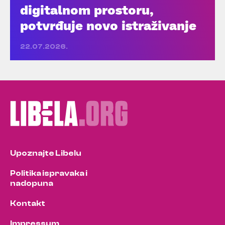
digitalnom prostoru,
potvrđuje novo istraživanje
22.07.2026.
Upoznajte Libelu
Politika ispravaka i
nadopuna
Kontakt
Impressum