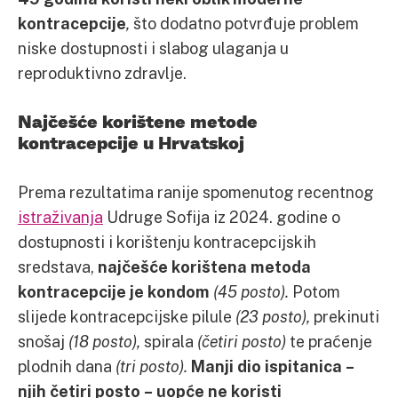
kontracepcije
,
što dodatno potvrđuje problem
niske dostupnosti i slabog ulaganja u
reproduktivno zdravlje.
Najčešće korištene metode
kontracepcije u Hrvatskoj
Prema rezultatima ranije spomenutog recentnog
istraživanja
Udruge Sofija iz 2024. godine o
dostupnosti i korištenju kontracepcijskih
sredstava,
najčešće korištena metoda
kontracepcije je kondom
(45 posto).
Potom
slijede kontracepcijske pilule
(23 posto),
prekinuti
snošaj
(18 posto),
spirala
(četiri posto)
te praćenje
plodnih dana
(tri posto).
Manji dio ispitanica –
njih četiri posto – uopće ne koristi