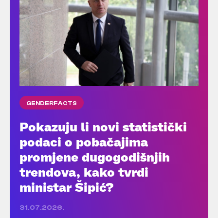
GENDERFACTS
Pokazuju li novi statistički
podaci o pobačajima
promjene dugogodišnjih
trendova, kako tvrdi
ministar Šipić?
31.07.2026.