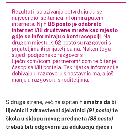
Rezultati istraživanja potvrđuju da se
najveći dio ispitanica informira putem
interneta. Njih
88 posto je odabralo
internet i/ili društvene mreže kao mjesto
gdje se informiraju o kontracepciji
. Na
drugom mjestu, s 62 posto su razgovori s
prijateljima ili prijateljicama. Nakon toga
slijedi podjednako razgovor s
liječnikom/icom, partnerom/icom te čitanje
časopisa i/ili portala. Tek rijetke informacije
dobivaju u razgovoru s nastavnicima, a još
manje u razgovoru s roditeljima.
S druge strane, većina ispitanih
smatra da bi
liječnici i zdravstveni djelatnici
(91 posto)
te
škola u sklopu novog predmeta
(88 posto)
trebali biti odgovorni za edukaciju djece i