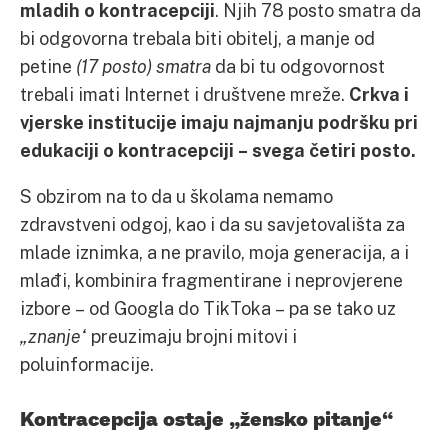
mladih o kontracepciji
. Njih 78 posto smatra da
bi odgovorna trebala biti obitelj, a manje od
petine
(17 posto) smatra
da bi tu odgovornost
trebali imati Internet i društvene mreže.
Crkva i
vjerske institucije imaju najmanju podršku pri
edukaciji o kontracepciji – svega četiri posto.
S obzirom na to da u školama nemamo
zdravstveni odgoj, kao i da su savjetovališta za
mlade iznimka, a ne pravilo, moja generacija, a i
mlađi, kombinira fragmentirane i neprovjerene
izbore – od Googla do TikToka – pa se tako uz
„znanje“
preuzimaju brojni mitovi i
poluinformacije.
Kontracepcija ostaje „žensko pitanje“