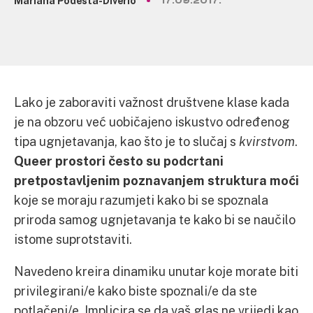
Mariana Podesta-Diverio
17.09.2017.
Lako je zaboraviti važnost društvene klase kada
je na obzoru već uobičajeno iskustvo određenog
tipa ugnjetavanja, kao što je to slučaj s
kvirstvom
.
Queer prostori često su podcrtani
pretpostavljenim poznavanjem struktura moći
koje se moraju razumjeti kako bi se spoznala
priroda samog ugnjetavanja te kako bi se naučilo
istome suprotstaviti.
Navedeno kreira dinamiku unutar koje morate biti
privilegirani/e kako biste spoznali/e da ste
potlačeni/e. Implicira se da vaš glas ne vrijedi kao