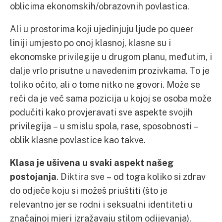
oblicima ekonomskih/obrazovnih povlastica.
Ali u prostorima koji ujedinjuju ljude po queer
liniji umjesto po onoj klasnoj, klasne su i
ekonomske privilegije u drugom planu, međutim, i
dalje vrlo prisutne u navedenim prozivkama. To je
toliko očito, ali o tome nitko ne govori. Može se
reći da je već sama pozicija u kojoj se osoba može
podučiti kako provjeravati sve aspekte svojih
privilegija – u smislu spola, rase, sposobnosti –
oblik klasne povlastice kao takve.
Klasa je ušivena u svaki aspekt našeg
postojanja
. Diktira sve – od toga koliko si zdrav
do odjeće koju si možeš priuštiti (što je
relevantno jer se rodni i seksualni identiteti u
značajnoj mjeri izražavaju stilom odijevanja).