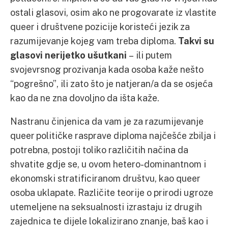
ostali glasovi, osim ako ne progovarate iz vlastite
queer i društvene pozicije koristeći jezik za
razumijevanje kojeg vam treba diploma.
Takvi su
glasovi nerijetko ušutkani
– ili putem
svojevrsnog prozivanja kada osoba kaže nešto
“pogrešno”, ili zato što je natjeran/a da se osjeća
kao da ne zna dovoljno da išta kaže.
Nastranu činjenica da vam je za razumijevanje
queer političke rasprave diploma najčešće zbilja i
potrebna, postoji toliko različitih načina da
shvatite gdje se, u ovom hetero-dominantnom i
ekonomski stratificiranom društvu, kao queer
osoba uklapate. Različite teorije o prirodi ugroze
utemeljene na seksualnosti izrastaju iz drugih
zajednica te dijele lokalizirano znanje, baš kao i