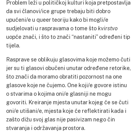
Problem leži u političkoj kulturi koja pretpostavlja
da svi članovi/ice grupe trebaju biti dobro
upućeni/e u queer teoriju kako bi mogli/e
sudjelovati u raspravama o tome što
kvirstvo
uopće znači, i što to znači “nastaniti” određeni tip
tijela.
Rasprave se oblikuju glasovima koje možemo čuti
jer su ti glasovi obučeni unutar određene retorike,
što znači da moramo obratiti pozornost na one
glasove koje ne čujemo. One koji/e govore istinu
o stvarima o kojima oni/e glasniji ne mogu
govoriti. Kreiranje mjesta unutar kojeg će se čuti
oni/e utišani/e, mjesta koje će reflektirati kada i
zašto dižu svoj glas nije pasivizam nego čin
stvaranja i održavanja prostora.