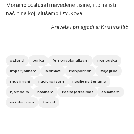
Moramo poslušati navedene tišine, i to na isti
način na koji slušamo i zvukove.
Prevela i prilagodila: Kristina Ilić
azilanti
burka
femonacionalizam
francuska
imperijalizam
islamisti
ivan pernar
izbjeglice
muslimani
nacionalizam
nasilje na ženama
njemačka
rasizam
rodna jednakost
seksizam
sekularizam
živi zid