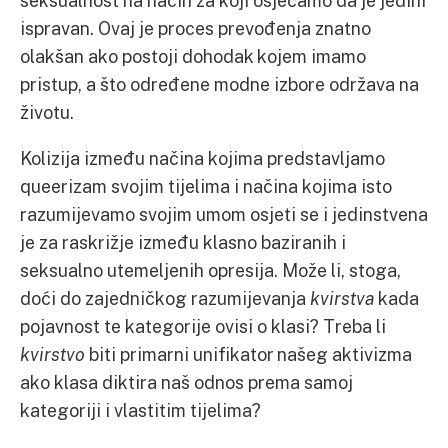
seksualnost na način za koji osjećamo da je jedini
ispravan. Ovaj je proces prevođenja znatno
olakšan ako postoji dohodak kojem imamo
pristup, a što određene modne izbore održava na
životu.
Kolizija između načina kojima predstavljamo
queerizam svojim tijelima i načina kojima isto
razumijevamo svojim umom osjeti se i jedinstvena
je za raskrižje između klasno baziranih i
seksualno utemeljenih opresija. Može li, stoga,
doći do zajedničkog razumijevanja
kvirstva
kada
pojavnost te kategorije ovisi o klasi? Treba li
kvirstvo
biti primarni unifikator našeg aktivizma
ako klasa diktira naš odnos prema samoj
kategoriji i vlastitim tijelima?