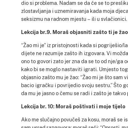
dio si problema. Nadam se da će se to preslika
zlostavljanja i uznemiravanja kada moja djeca
seksizmu na radnom mjestu – ili u svlačionici.
Lekcija br.9. Moraš objasniti zašto ti je žao
“Žao mi je” iz pristojnosti kada si pogriješio/l
dijete ne razumije zašto ih izgovara. Vi možda
ono to govori zato jer zna da se to od nje/ga oč
kako bi se moglo nastaviti igrati. Umjesto tog
objasnio zašto mu je žao: “Žao mi je što sam vi
bacio igračku i povrijedio svoju sestru.” Što 
da mu je jasno o čemu se radi i zašto je takvo
Lekcija br. 10: Moraš poštivati i moje tijelo
Ako me slučajno povučeš za kosu, moraš se is
sam usred razgovora; moraš reći: “Oprosti, ma