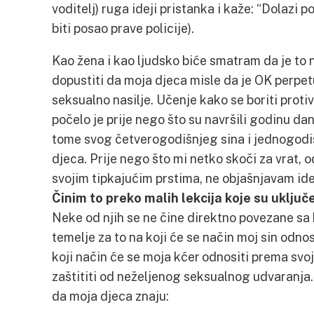
voditelj) ruga ideji pristanka i kaže: “Dolazi pol
biti posao prave policije).
Kao žena i kao ljudsko biće smatram da je to 
dopustiti da moja djeca misle da je OK perpetu
seksualno nasilje. Učenje kako se boriti protiv
počelo je prije nego što su navršili godinu dan
tome svog četverogodišnjeg sina i jednogodiš
djeca. Prije nego što mi netko skoči za vrat,
svojim tipkajućim prstima, ne objašnjavam ideju
Činim to preko malih lekcija koje su uklju
Neke od njih se ne čine direktno povezane sa 
temelje za to na koji će se način moj sin odn
koji način će se moja kćer odnositi prema svoj
zaštititi od neželjenog seksualnog udvaranja. 
da moja djeca znaju: