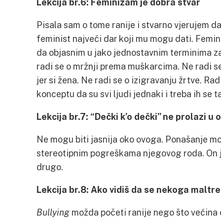
Lekcija br.6: Feminizam je dobra stvar
Pisala sam o tome ranije i stvarno vjerujem d
feminist najveći dar koji mu mogu dati. Femini
da objasnim u jako jednostavnim terminima za 
radi se o mržnji prema muškarcima. Ne radi 
jer si žena. Ne radi se o izigravanju žrtve. Ra
konceptu da su svi ljudi jednaki i treba ih se ta
Lekcija br.7: “Dečki k’o dečki” ne prolazi u o
Ne mogu biti jasnija oko ovoga. Ponašanje mo
stereotipnim pogreškama njegovog roda. On je
drugo.
Lekcija br.8: Ako vidiš da se nekoga maltr
Bullying
možda početi ranije nego što većina o