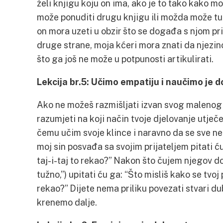
želi knjigu koju on ima, ako je to tako kako m
može ponuditi drugu knjigu ili možda može tu i
on mora uzeti u obzir što se događa s njom pri
druge strane, moja kćeri mora znati da njezino
što ga još ne može u potpunosti artikulirati.
Lekcija br.5: Učimo empatiju i naučimo je 
Ako ne možeš razmišljati izvan svog maleno
razumjeti na koji način tvoje djelovanje utje
čemu učim svoje klince i naravno da se sve ne
moj sin posvađa sa svojim prijateljem pitati ću
taj-i-taj to rekao?” Nakon što čujem njegov d
tužno,”) upitati ću ga: “Što misliš kako se tvoj 
rekao?” Dijete nema priliku povezati stvari d
krenemo dalje.