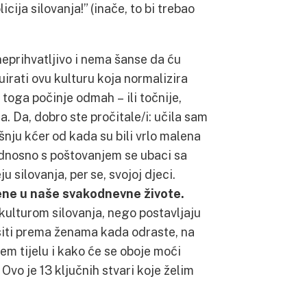
icija silovanja!” (inače, to bi trebao
neprihvatljivo i nema šanse da ću
irati ovu kulturu koja normalizira
 toga počinje odmah – ili točnije,
a. Da, dobro ste pročitale/i: učila sam
nju kćer od kada su bili vrlo malena
 odnosno s poštovanjem se ubaci sa
 silovanja, per se, svojoj djeci.
čene u naše svakodnevne živote.
kulturom silovanja, nego postavljaju
ositi prema ženama kada odraste, na
em tijelu i kako će se oboje moći
Ovo je 13 ključnih stvari koje želim