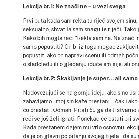
Lekcija br.1: Ne znači ne – u vezi svega
Prvi puta kada sam rekla tu riječ svojem sinu, 
seksualno, shvatila sam snagu te riječi. Tako j
Kako bih mogla reći “Rekla sam ne. Ne znači 
samo popustiti? On bi iz toga mogao zaključit
popustiti ako on napravi scenu ili odmah počn
o sladoledu ili o gledanju iduće emisije, ali on
Lekcija br.2: Škakljanje je super… ali samo
Nadovezujući se na gornju ideju, ako smo usre
zabavljamo i moj sin kaže prestani – čak i ako
ću prestati. Odmah. Pitati ću ga da li stvarno
reći se još želi igrati. Ponekad će ostati pri s
Kada prestanem dajem mu vrlo osnovnu lekcij
da je on glavni po pitanju svojeg tijela i da su