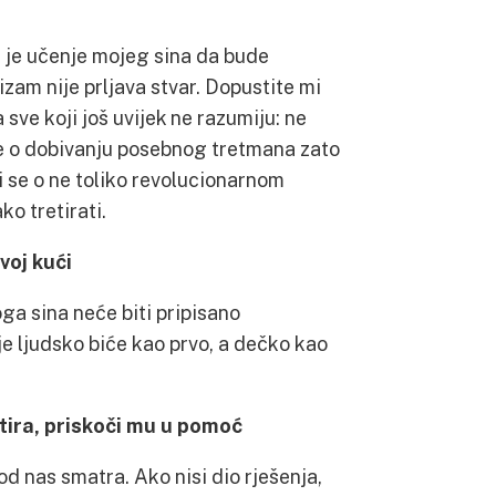
a je učenje mojeg sina da bude
zam nije prljava stvar. Dopustite mi
sve koji još uvijek ne razumiju: ne
se o dobivanju posebnog tretmana zato
di se o ne toliko revolucionarnom
ko tretirati.
voj kući
ga sina neće biti pripisano
 ljudsko biće kao prvo, a dečko kao
etira, priskoči mu u pomoć
d nas smatra. Ako nisi dio rješenja,