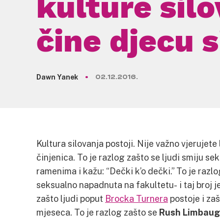
kulture silo
čine djecu 
Dawn Yanek
02.12.2016.
Kultura silovanja postoji. Nije važno vjerujete li 
činjenica. To je razlog zašto se ljudi smiju s
ramenima i kažu: “Dečki k’o dečki.” To je razl
seksualno napadnuta na fakultetu- i taj broj je
zašto ljudi poput
Brocka Turnera
postoje i za
mjeseca. To je razlog zašto se
Rush Limbau