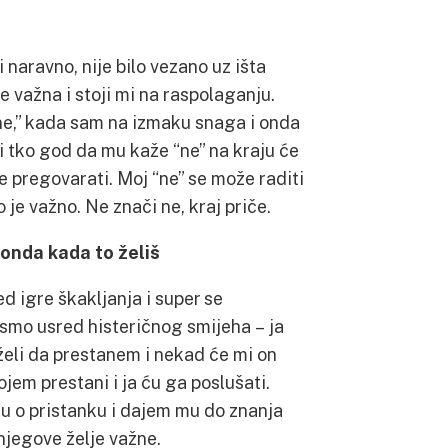
i naravno, nije bilo vezano uz išta
e važna i stoji mi na raspolaganju.
ne,” kada sam na izmaku snaga i onda
i tko god da mu kaže “ne” na kraju će
e pregovarati. Moj “ne” se može raditi
o je važno. Ne znači ne, kraj priče.
 onda kada to želiš
d igre škakljanja i super se
 smo usred histeričnog smijeha – ja
 želi da prestanem i nekad će mi on
vojem prestani i ja ću ga poslušati.
u o pristanku i dajem mu do znanja
 njegove želje važne.