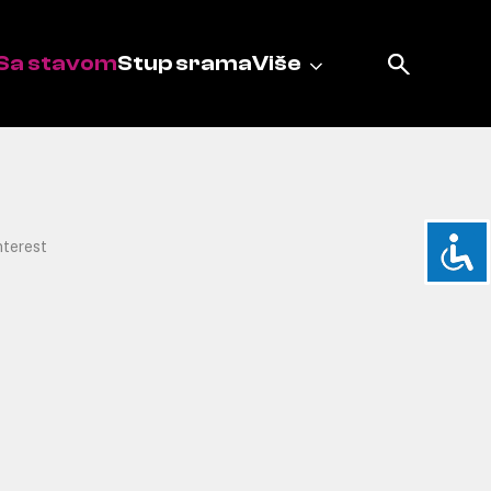
Sa stavom
Stup srama
Više
nterest