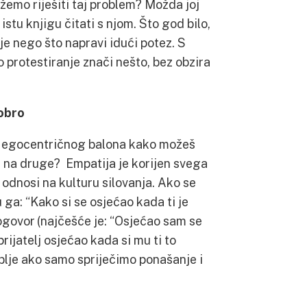
ožemo riješiti taj problem? Možda joj
stu knjigu čitati s njom. Što god bilo,
je nego što napravi idući potez. S
 protestiranje znači nešto, bez obzira
dobro
g egocentričnog balona kako možeš
če na druge? Empatija je korijen svega
 odnosi na kulturu silovanja. Ako se
 ga: “Kako si se osjećao kada ti je
ogovor (najčešće je: “Osjećao sam se
prijatelj osjećao kada si mu ti to
ublje ako samo spriječimo ponašanje i