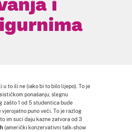
vanja i
sigurnima
u to ili ne (iako bi to bilo lijepo). To je
eksističkom ponašanju, slegnu
og zašto 1 od 5 studentica bude
 vjerojatno puno veći. To je razlog
što im suci daju kazne zatvora od 3
gh
(američki konzervativni talk-show