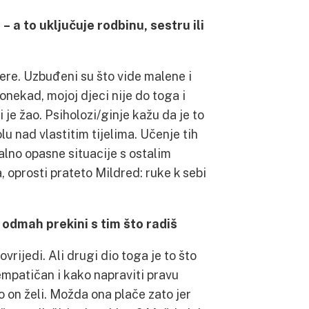
– a to uključuje rodbinu, sestru ili
jere. Uzbuđeni su što vide malene i
onekad, mojoj djeci nije do toga i
 je žao. Psiholozi/ginje kažu da je to
u nad vlastitim tijelima. Učenje tih
lno opasne situacije s ostalim
, oprosti prateto Mildred: ruke k sebi
 odmah prekini s tim što radiš
vrijedi. Ali drugi dio toga je to što
 empatičan i kako napraviti pravu
to on želi. Možda ona plače zato jer