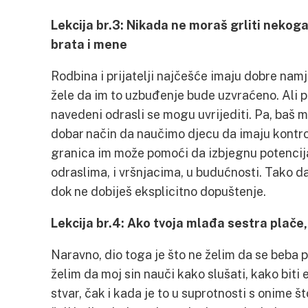
Lekcija br.3: Nikada ne moraš grliti nekoga 
brata i mene
Rodbina i prijatelji najčešće imaju dobre nam
žele da im to uzbuđenje bude uzvraćeno. Ali p
navedeni odrasli se mogu uvrijediti. Pa, baš mi
dobar način da naučimo djecu da imaju kontrol
granica im može pomoći da izbjegnu potencija
odraslima, i vršnjacima, u budućnosti. Tako da
dok ne dobiješ eksplicitno dopuštenje.
Lekcija br.4: Ako tvoja mlađa sestra plače,
Naravno, dio toga je što ne želim da se beba po
želim da moj sin nauči kako slušati, kako biti
stvar, čak i kada je to u suprotnosti s onime š