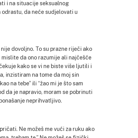
ti i na situacije seksualnog
 odrastu, da neće sudjelovati u
a nije dovoljno. To su prazne riječi ako
 mislite da ono razumije ali najčešće
ekuje kako se vi ne biste više ljutili i
a, inzistiram na tome da moj sin
kao na tebe” ili “žao mi je što sam
god da je napravio, moram se pobrinuti
 ponašanje neprihvatljivo.
pričati. Ne možeš me vući za ruku ako
ma, trebam te.” Ne možeš se fizički