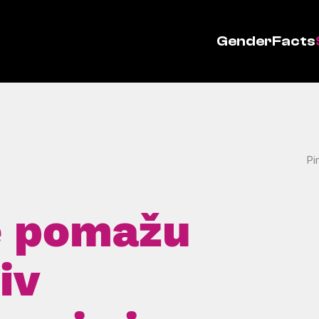
GenderFacts
Pi
e pomažu
iv