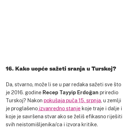
16. Kako uopće sažeti sranja u Turskoj?
Da, stvarno, može li se u par redaka sažeti sve što
je 2016. godine
Recep Tayyip Erdoğan
priredio
Turskoj? Nakon
pokušaja puča 15. srpnja
, u zemlji
je proglašeno
izvanredno stanje
koje traje i dalje i
koje je savršena stvar ako se želiš efikasno riješiti
svih neistomišljenika/ca i izvora kritike.