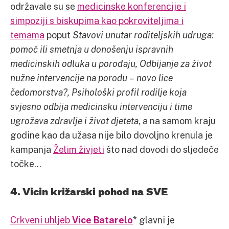
održavale su se
medicinske konferencije i
simpoziji s biskupima kao pokroviteljima i
temama
poput
Stavovi unutar roditeljskih udruga:
pomoć ili smetnja u donošenju ispravnih
medicinskih odluka u porođaju, Odbijanje za život
nužne intervencije na porodu – novo lice
čedomorstva?, Psihološki profil rodilje koja
svjesno odbija medicinsku intervenciju i time
ugrožava zdravlje i život djeteta
, a na samom kraju
godine kao da užasa nije bilo dovoljno krenula je
kampanja
Želim živjeti
što nad dovodi do sljedeće
točke…
4. Vicin križarski pohod na SVE
Crkveni uhljeb
Vice Batarelo
* glavni je