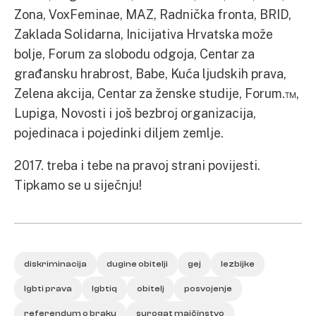
Zona, VoxFeminae, MAZ, Radnička fronta, BRID,
Zaklada Solidarna, Inicijativa Hrvatska može
bolje, Forum za slobodu odgoja, Centar za
građansku hrabrost, Babe, Kuća ljudskih prava,
Zelena akcija, Centar za ženske studije, Forum.™,
Lupiga, Novosti i još bezbroj organizacija,
pojedinaca i pojedinki diljem zemlje.
2017. treba i tebe na pravoj strani povijesti.
Tipkamo se u siječnju!
diskriminacija
dugine obitelji
gej
lezbijke
lgbti prava
lgbtiq
obitelj
posvojenje
referendum o braku
surogat majčinstvo