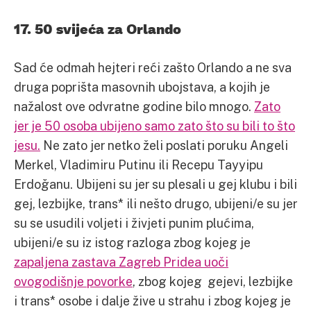
17. 50 svijeća za Orlando
Sad će odmah hejteri reći zašto Orlando a ne sva
druga poprišta masovnih ubojstava, a kojih je
nažalost ove odvratne godine bilo mnogo.
Zato
jer je 50 osoba ubijeno samo zato što su bili to što
jesu.
Ne zato jer netko želi poslati poruku Angeli
Merkel, Vladimiru Putinu ili Recepu Tayyipu
Erdoğanu. Ubijeni su jer su plesali u gej klubu i bili
gej, lezbijke, trans* ili nešto drugo, ubijeni/e su jer
su se usudili voljeti i živjeti punim plućima,
ubijeni/e su iz istog razloga zbog kojeg je
zapaljena zastava Zagreb Pridea uoči
ovogodišnje povorke
, zbog kojeg gejevi, lezbijke
i trans* osobe i dalje žive u strahu i zbog kojeg je