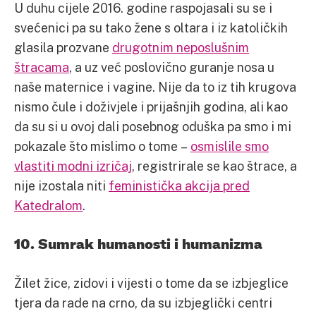
U duhu cijele 2016. godine raspojasali su se i
svećenici pa su tako žene s oltara i iz katoličkih
glasila prozvane
drugotnim neposlušnim
štracama
, a uz već poslovično guranje nosa u
naše maternice i vagine. Nije da to iz tih krugova
nismo čule i doživjele i prijašnjih godina, ali kao
da su si u ovoj dali posebnog oduška pa smo i mi
pokazale što mislimo o tome –
osmislile smo
vlastiti modni izričaj
, registrirale se kao štrace, a
nije izostala niti
feministička akcija pred
Katedralom
.
10. Sumrak humanosti i humanizma
Žilet žice, zidovi i vijesti o tome da se izbjeglice
tjera da rade na crno, da su izbjeglički centri