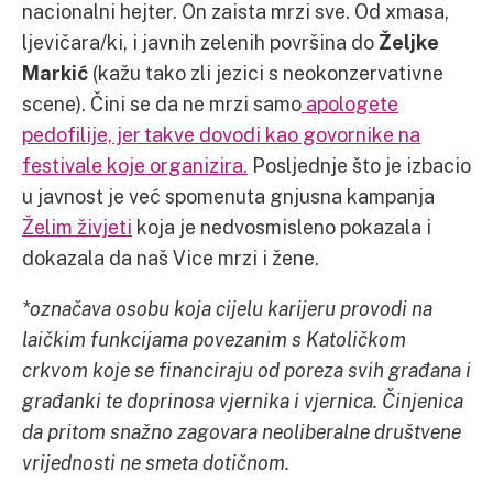
nacionalni hejter. On zaista mrzi sve. Od xmasa,
ljevičara/ki, i javnih zelenih površina do
Željke
Markić
(kažu tako zli jezici s neokonzervativne
scene). Čini se da ne mrzi samo
apologete
pedofilije, jer takve dovodi kao govornike na
festivale koje organizira.
Posljednje što je izbacio
u javnost je već spomenuta gnjusna kampanja
Želim živjeti
koja je nedvosmisleno pokazala i
dokazala da naš Vice mrzi i žene.
*označava osobu koja cijelu karijeru provodi na
laičkim funkcijama povezanim s Katoličkom
crkvom koje se financiraju od poreza svih građana i
građanki te doprinosa vjernika i vjernica. Činjenica
da pritom snažno zagovara neoliberalne društvene
vrijednosti ne smeta dotičnom.