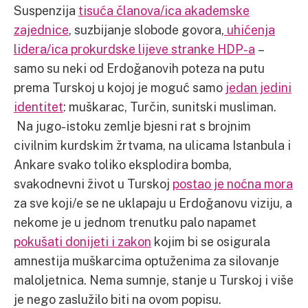
Suspenzija
tisuća članova/ica akademske
zajednice
, suzbijanje slobode govora,
uhićenja
lidera/ica prokurdske lijeve stranke HDP-a
–
samo su neki od Erdoğanovih poteza na putu
prema Turskoj u kojoj je moguć samo
jedan jedini
identitet
: muškarac, Turčin, sunitski musliman.
Na jugo-istoku zemlje bjesni rat s brojnim
civilnim kurdskim žrtvama, na ulicama Istanbula i
Ankare svako toliko eksplodira bomba,
svakodnevni život u Turskoj
postao je noćna mora
za sve koji/e se ne uklapaju u Erdoğanovu viziju, a
nekome je u jednom trenutku palo napamet
pokušati donijeti i zakon
kojim bi se osigurala
amnestija muškarcima optuženima za silovanje
maloljetnica. Nema sumnje, stanje u Turskoj i više
je nego zaslužilo biti na ovom popisu.