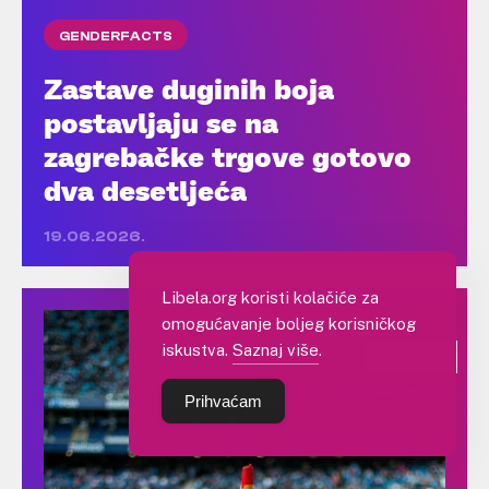
GENDERFACTS
Zastave duginih boja
postavljaju se na
zagrebačke trgove gotovo
dva desetljeća
19.06.2026.
Libela.org koristi kolačiće za
omogućavanje boljeg korisničkog
iskustva.
Saznaj više
.
NETOČNO
Prihvaćam