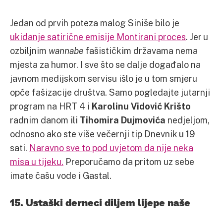
Jedan od prvih poteza malog Siniše bilo je
ukidanje satirične emisije Montirani proces
. Jer u
ozbiljnim
wannabe
fašističkim državama nema
mjesta za humor. I sve što se dalje događalo na
javnom medijskom servisu išlo je u tom smjeru
opće fašizacije društva. Samo pogledajte jutarnji
program na HRT 4 i
Karolinu Vidović Krišto
radnim danom ili
Tihomira Dujmovića
nedjeljom,
odnosno ako ste više večernji tip Dnevnik u 19
sati.
Naravno sve to pod uvjetom da nije neka
misa u tijeku.
Preporučamo da pritom uz sebe
imate čašu vode i Gastal.
15. Ustaški derneci diljem lijepe naše