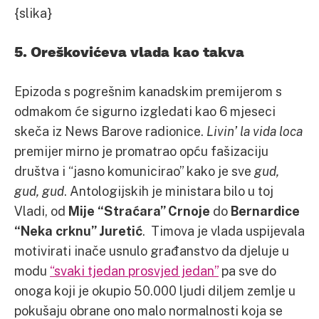
{slika}
5. Oreškovićeva vlada kao takva
Epizoda s pogrešnim kanadskim premijerom s
odmakom će sigurno izgledati kao 6 mjeseci
skeča iz News Barove radionice.
Livin’ la vida loca
premijer mirno je promatrao opću fašizaciju
društva i “jasno komunicirao” kako je sve
gud,
gud, gud
. Antologijskih je ministara bilo u toj
Vladi, od
Mije “Straćara” Crnoje
do
Bernardice
“Neka crknu” Juretić
. Timova je vlada uspijevala
motivirati inače usnulo građanstvo da djeluje u
modu
“svaki tjedan prosvjed jedan”
pa sve do
onoga koji je okupio 50.000 ljudi diljem zemlje u
pokušaju obrane ono malo normalnosti koja se