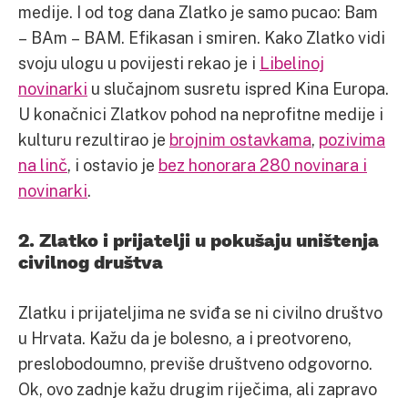
medije. I od tog dana Zlatko je samo pucao: Bam
– BAm – BAM. Efikasan i smiren. Kako Zlatko vidi
svoju ulogu u povijesti rekao je i
Libelinoj
novinarki
u slučajnom susretu ispred Kina Europa.
U konačnici Zlatkov pohod na neprofitne medije i
kulturu rezultirao je
brojnim ostavkama
,
pozivima
na linč
, i ostavio je
bez honorara 280 novinara i
novinarki
.
2. Zlatko i prijatelji u pokušaju uništenja
civilnog društva
Zlatku i prijateljima ne sviđa se ni civilno društvo
u Hrvata. Kažu da je bolesno, a i preotvoreno,
preslobodoumno, previše društveno odgovorno.
Ok, ovo zadnje kažu drugim riječima, ali zapravo