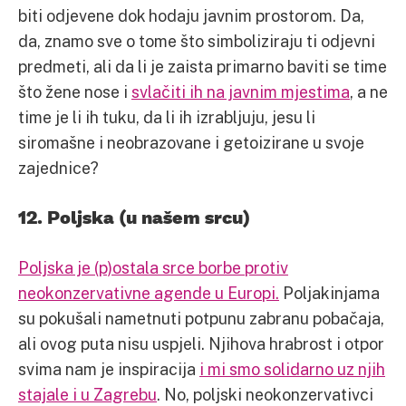
biti odjevene dok hodaju javnim prostorom. Da,
da, znamo sve o tome što simboliziraju ti odjevni
predmeti, ali da li je zaista primarno baviti se time
što žene nose i
svlačiti ih na javnim mjestima
, a ne
time je li ih tuku, da li ih izrabljuju, jesu li
siromašne i neobrazovane i getoizirane u svoje
zajednice?
12. Poljska (u našem srcu)
Poljska je (p)ostala srce borbe protiv
neokonzervativne agende u Europi.
Poljakinjama
su pokušali nametnuti potpunu zabranu pobačaja,
ali ovog puta nisu uspjeli. Njihova hrabrost i otpor
svima nam je inspiracija
i mi smo solidarno uz njih
stajale i u Zagrebu
. No, poljski neokonzervativci