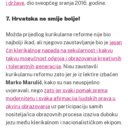
i države
, dio sveopćeg sranja 2016. godine.
7. Hrvatska ne smije bolje!
Možda prijedlog kurikularne reforme nije bio
najbolji ikad, ali njegovo zaustavljanje bio je
jasan
čin klerikalnog napada na sekularnost i kakvu
takvu mogućnost odgoja i obrazovanja kreativnih
i tolerantnih generacija
. Nisu zaustavili
kurikularnu reformu zato jer je iz lektire izbačen
Marko Marulić
, kako su nas neuspješno
uvjeravali, nego
zato jer svaki pomak prema
modernitetu i svaka afirmacija ljudskih prava u
okviru obrazovanja
uz participaciju samih
nositelja/ica obrazovnih procesa izaziva duboku
jezu među klerikalnom i nacionalističkom ekipom.