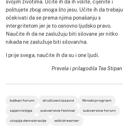
svojim životima. Učite ih da ih volite, cijenite i
poštujete zbog onoga što jesu. Učite ih da trebaju
očekivati da se prema njima ponašanju s
intergritetom jer je to osnovno ljudsko pravo.
Naučite ih da ne zaslužuju biti silovane jer nitko
nikada ne zaslužuje biti silovan/na.
I prije svega, naučite ih da su i one ljudi.
Prevela i prilagodila Tea Stipan
balkan forum
društveni izazovi
filmski program
sajam knjiga
subversive festival
subversive forum
utopija demokracije
wild dreamer