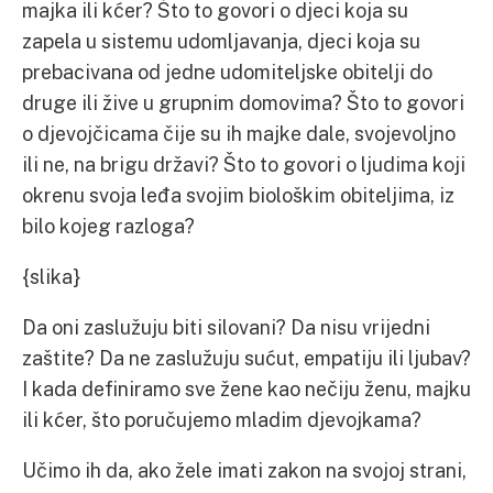
majka ili kćer? Što to govori o djeci koja su
zapela u sistemu udomljavanja, djeci koja su
prebacivana od jedne udomiteljske obitelji do
druge ili žive u grupnim domovima? Što to govori
o djevojčicama čije su ih majke dale, svojevoljno
ili ne, na brigu državi? Što to govori o ljudima koji
okrenu svoja leđa svojim biološkim obiteljima, iz
bilo kojeg razloga?
{slika}
Da oni zaslužuju biti silovani? Da nisu vrijedni
zaštite? Da ne zaslužuju sućut, empatiju ili ljubav?
I kada definiramo sve žene kao nečiju ženu, majku
ili kćer, što poručujemo mladim djevojkama?
Učimo ih da, ako žele imati zakon na svojoj strani,