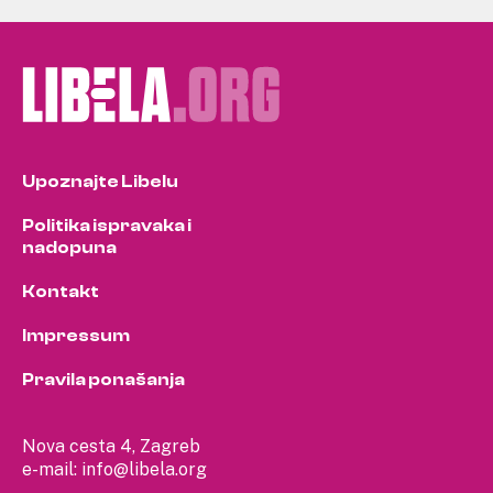
Upoznajte Libelu
Politika ispravaka i
nadopuna
Kontakt
Impressum
Pravila ponašanja
Nova cesta 4, Zagreb
e-mail:
info@libela.org