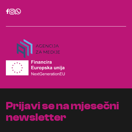
Prijavi se na mjesečni
newsletter