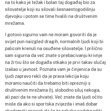
na to kako je težak i bolan taj događaj bio za
silovatelje koji su silovali šesnaestogodišnju
djevojku i potom se time hvalili na društvenim
mrežama.
I gotovo sigurno vam ne moram govoriti da je
svijet pun naizgled dragih, normalnih ljudi koji bi
palicom krenuli na osuđene silovatelje. I prilično
sam sigurna da već znate o prebacivanju krivnje
na žrtvu što se događa otkako je prvi takav slučaj
izašao u javnost. Poznata vam je činjenica da su
ljudi zapravo rekli da je prava lekcija koju
moramo naučiti da trebamo biti oprezniji s
društvenim mrežama (tj. slobodno siluj nekoga,
ali pazi da te ne uhvate). Već znate da ljudi očito
misle da ako si sportska zvijezda i imaš dobar
akademski prosjek da će to nekako nadoknaditi