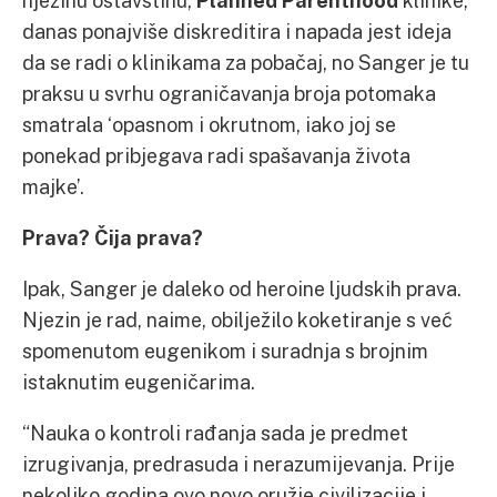
njezinu ostavštinu,
Planned Parenthood
klinike,
danas ponajviše diskreditira i napada jest ideja
da se radi o klinikama za pobačaj, no Sanger je tu
praksu u svrhu ograničavanja broja potomaka
smatrala ‘opasnom i okrutnom, iako joj se
ponekad pribjegava radi spašavanja života
majke’.
Prava? Čija prava?
Ipak, Sanger je daleko od heroine ljudskih prava.
Njezin je rad, naime, obilježilo koketiranje s već
spomenutom eugenikom i suradnja s brojnim
istaknutim eugeničarima.
“Nauka o kontroli rađanja sada je predmet
izrugivanja, predrasuda i nerazumijevanja. Prije
nekoliko godina ovo novo oružje civilizacije i