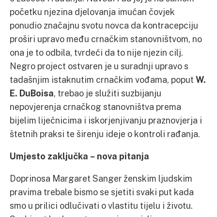
početku njezina djelovanja imućan čovjek
ponudio značajnu svotu novca da kontracepciju
proširi upravo među crnačkim stanovništvom, no
ona je to odbila, tvrdeći da to nije njezin cilj.
Negro project ostvaren je u suradnji upravo s
tadašnjim istaknutim crnačkim vođama, poput
W.
E. DuBoisa
, trebao je služiti suzbijanju
nepovjerenja crnačkog stanovništva prema
bijelim liječnicima i iskorjenjivanju praznovjerja i
štetnih praksi te širenju ideje o kontroli rađanja.
Umjesto zaključka – nova pitanja
Doprinosa Margaret Sanger ženskim ljudskim
pravima trebale bismo se sjetiti svaki put kada
smo u prilici odlučivati o vlastitu tijelu i životu.