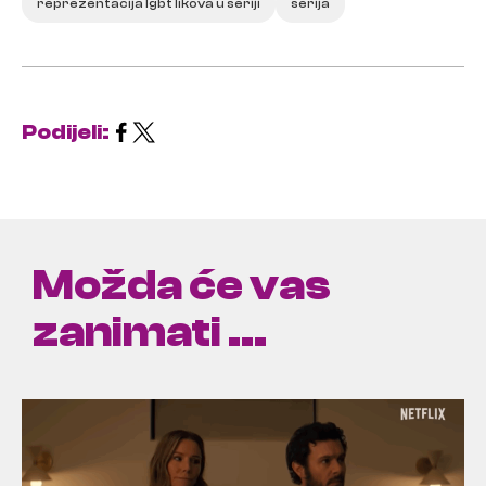
reprezentacija lgbt likova u seriji
serija
Podijeli:
Možda će vas
zanimati ...