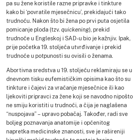
pa su žene koristile razne pripravke i tinkture
kako bi ‘povratile mjesečnicu’, prekidajući tako
trudnoću. Nakon što bi žena po prvi puta osjetila
pomicanje ploda (tzv.
quickening
), prekid
trudnoće u Engleskoj i SAD-u bio je kažnjiv. Ipak,
prije početka 19. stoljeća utvrđivanje i prekid
trudnoće u potpunosti su ovisili o ženama.
Abortivna sredstva u 19. stoljeću reklamiraju se u
dnevnom tisku eufemističkim opisima kao što su
tinkture i čajevi za vraćanje mjesečnice ili kao
ljekoviti pripravci za žene koji se navodno nipošto
ne smiju koristiti u trudnoći, a čija je naglašena
“nuspojava” – upravo pobačaj. Također, radi sve
boljeg poznavanja anatomije i općenitog
napretka medicinske znanosti, sve je rašireniji