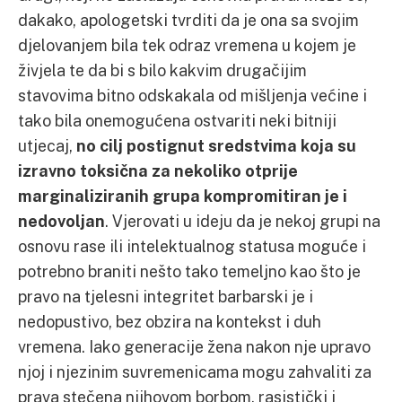
dakako, apologetski tvrditi da je ona sa svojim
djelovanjem bila tek odraz vremena u kojem je
živjela te da bi s bilo kakvim drugačijim
stavovima bitno odskakala od mišljenja većine i
tako bila onemogućena ostvariti neki bitniji
utjecaj,
no cilj postignut sredstvima koja su
izravno toksična za nekoliko otprije
marginaliziranih grupa kompromitiran je i
nedovoljan
. Vjerovati u ideju da je nekoj grupi na
osnovu rase ili intelektualnog statusa moguće i
potrebno braniti nešto tako temeljno kao što je
pravo na tjelesni integritet barbarski je i
nedopustivo, bez obzira na kontekst i duh
vremena. Iako generacije žena nakon nje upravo
njoj i njezinim suvremenicama mogu zahvaliti za
prava stečena njihovom borbom, rasistički i