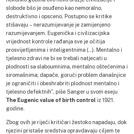
slobode bilo je osuđeno kao nemoralno,
destruktivno i opsceno. Postupno se kritike
stišavaju – nerazumijevanje je zamijenjeno
razumijevanjem. Eugenička i civilizacijska
vrijednost kontrole rađanja sve je očitija
prosvijetljenima i inteligentnima (…). Mentalno i
tjelesno zdravi ne bi se trebali natjecati u
plodnosti sa slaboumnima, mentalno oštećenima i
siromašnima; dapače, gorući problem današnjice
je ograničiti i obeshrabriti plodnost mentalno i
tjelesno defektnih”, piše Sanger u svom eseju
The Eugenic value of birth control
iz 1921.
godine.
Zbog ovih je riječi kritičari žestoko napadaju, dok
njezini pristaše sredstva opravdavaju ciljem te