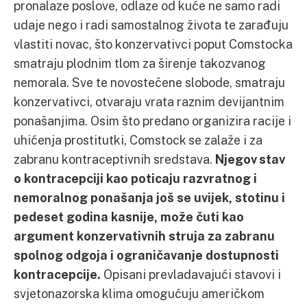
pronalaze poslove, odlaze od kuće ne samo radi
udaje nego i radi samostalnog života te zarađuju
vlastiti novac, što konzervativci poput Comstocka
smatraju plodnim tlom za širenje takozvanog
nemorala. Sve te novostečene slobode, smatraju
konzervativci, otvaraju vrata raznim devijantnim
ponašanjima. Osim što predano organizira racije i
uhićenja prostitutki, Comstock se zalaže i za
zabranu kontraceptivnih sredstava.
Njegov stav
o kontracepciji kao poticaju razvratnog i
nemoralnog ponašanja još se uvijek, stotinu i
pedeset godina kasnije, može čuti kao
argument konzervativnih struja za zabranu
spolnog odgoja i ograničavanje dostupnosti
kontracepcije.
Opisani prevladavajući stavovi i
svjetonazorska klima omogućuju američkom