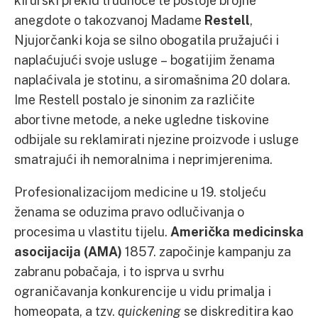
kirurški prekid trudnoće te postoje brojne
anegdote o takozvanoj Madame
Restell
,
Njujorčanki koja se silno obogatila pružajući i
naplaćujući svoje usluge – bogatijim ženama
naplaćivala je stotinu, a siromašnima 20 dolara.
Ime Restell postalo je sinonim za različite
abortivne metode, a neke ugledne tiskovine
odbijale su reklamirati njezine proizvode i usluge
smatrajući ih nemoralnima i neprimjerenima.
Profesionalizacijom medicine u 19. stoljeću
ženama se oduzima pravo odlučivanja o
procesima u vlastitu tijelu.
Američka medicinska
asocijacija (AMA)
1857. započinje kampanju za
zabranu pobačaja, i to isprva u svrhu
ograničavanja konkurencije u vidu primalja i
homeopata, a tzv.
quickening
se diskreditira kao