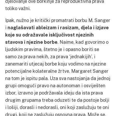
djelovanje ove borkinje za reproduktivna prava
toliko važni.
Ipak, nužno je kritički promatrati borbu M. Sanger
i
naglašavati ableizam i rasizam, djela i izjave
koje su odražavale isključivost njezinih
stavova i njezine borbe
. Naime, kad govorimo o
ljudskim pravima, štetno je i opasno boriti se
samo za prava nekih, za prava ‘jednakijih’, i
zanemariti utjecaj borbe koju vodimo na njezine
potencijalne kolateralne žrtve. Margaret Sanger
na tom je ispitu pala. Uza sva nastojanja da jednoj
grupi omogući pravo na autonoman i osviješten
izbor, izravno je podržavala ideju da ista prava
drugim grupama treba oduzeti te da postoje bolji
i lošiji, dorasli i nedorasli, oni koji zaslužuju te oni
drugi, koji ne zaslužuju osnovna prava. Može se,