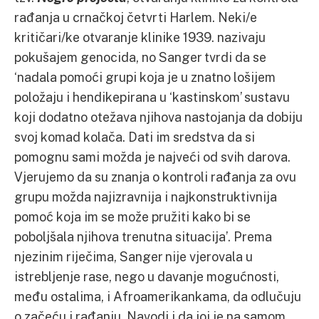
rađanja u crnačkoj četvrti Harlem. Neki/e
kritičari/ke otvaranje klinike 1939. nazivaju
pokušajem genocida, no Sanger tvrdi da se
‘nadala pomoći grupi koja je u znatno lošijem
položaju i hendikepirana u ‘kastinskom’ sustavu
koji dodatno otežava njihova nastojanja da dobiju
svoj komad kolača. Dati im sredstva da si
pomognu sami možda je najveći od svih darova.
Vjerujemo da su znanja o kontroli rađanja za ovu
grupu možda najizravnija i najkonstruktivnija
pomoć koja im se može pružiti kako bi se
poboljšala njihova trenutna situacija’. Prema
njezinim riječima, Sanger nije vjerovala u
istrebljenje rase, nego u davanje mogućnosti,
među ostalima, i Afroamerikankama, da odlučuju
o začeću i rađanju. Navodi i da joj je na samom