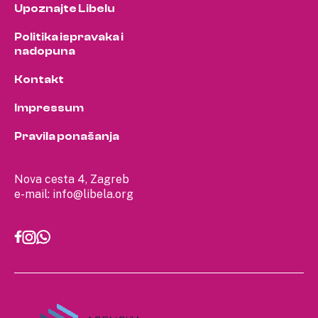
Upoznajte Libelu
Politika ispravaka i
nadopuna
Kontakt
Impressum
Pravila ponašanja
Nova cesta 4, Zagreb
e-mail:
info@libela.org