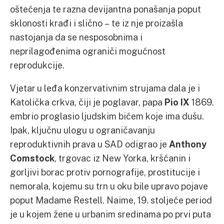
oštećenja te razna devijantna ponašanja poput
sklonosti krađi i slično – te iz nje proizašla
nastojanja da se nesposobnima i
neprilagođenima ograniči mogućnost
reprodukcije.
Vjetar u leđa konzervativnim strujama dala je i
Katolička crkva, čiji je poglavar, papa
Pio IX
1869.
embrio proglasio ljudskim bićem koje ima dušu.
Ipak, ključnu ulogu u ograničavanju
reproduktivnih prava u SAD odigrao je
Anthony
Comstock
, trgovac iz New Yorka, kršćanin i
gorljivi borac protiv pornografije, prostitucije i
nemorala, kojemu su trn u oku bile upravo pojave
poput Madame Restell. Naime, 19. stoljeće period
je u kojem žene u urbanim sredinama po prvi puta