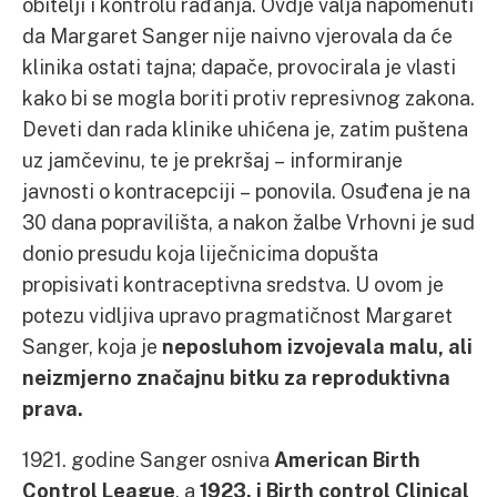
obitelji i kontrolu rađanja. Ovdje valja napomenuti
da Margaret Sanger nije naivno vjerovala da će
klinika ostati tajna; dapače, provocirala je vlasti
kako bi se mogla boriti protiv represivnog zakona.
Deveti dan rada klinike uhićena je, zatim puštena
uz jamčevinu, te je prekršaj – informiranje
javnosti o kontracepciji – ponovila. Osuđena je na
30 dana popravilišta, a nakon žalbe Vrhovni je sud
donio presudu koja liječnicima dopušta
propisivati kontraceptivna sredstva. U ovom je
potezu vidljiva upravo pragmatičnost Margaret
Sanger, koja je
neposluhom izvojevala malu, ali
neizmjerno značajnu bitku za reproduktivna
prava.
1921. godine Sanger osniva
American Birth
Control League
, a
1923. i Birth control Clinical