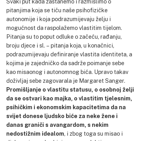
Svaki put kada zastanemo i razmislimo o
pitanjima koja se tiču naše psihofizičke
autonomije i koja podrazumijevaju želju i
mogućnost da raspolažemo vlastitim tijelom.
Pitanja su to poput odluke o začeću, rađanju,
broju djece i sl. – pitanja koja, u konačnici,
podrazumijevaju definiranje vlastita identiteta, a
kojima je zajedničko da sadrže poimanje sebe
kao misaonog i autonomnog bića. Upravo takav
doživljaj sebe zagovarala je Margaret Sanger.
Promišljanje o vlastitu statusu, o osobnoj želji
da se ostvari kao majka, o vlastitim tjelesnim,
psihičkim i ekonomskim kapacitetima da na
svijet donese ljudsko biće za neke žene i
danas graniči s avangardom, s nekim
nedostižnim idealom
, i zbog toga su misao i