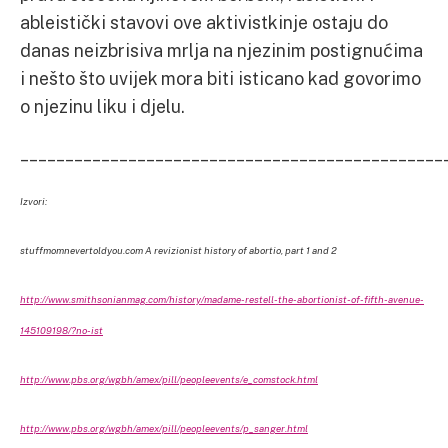
ableistički stavovi ove aktivistkinje ostaju do
danas neizbrisiva mrlja na njezinim postignućima
i nešto što uvijek mora biti isticano kad govorimo
o njezinu liku i djelu.
_______________________________________________
Izvori:
stuffmomnevertoldyou.com A revizionist history of abortio, part 1 and 2
http://www.smithsonianmag.com/history/madame-restell-the-abortionist-of-fifth-avenue-
145109198/?no-ist
http://www.pbs.org/wgbh/amex/pill/peopleevents/e_comstock.html
http://www.pbs.org/wgbh/amex/pill/peopleevents/p_sanger.html