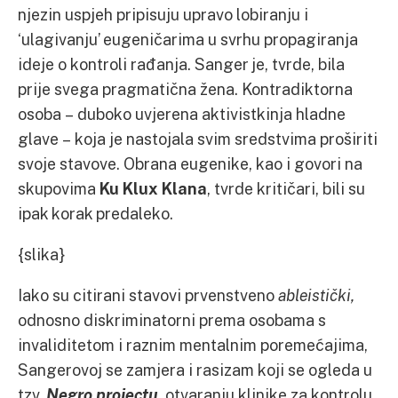
njezin uspjeh pripisuju upravo lobiranju i
‘ulagivanju’ eugeničarima u svrhu propagiranja
ideje o kontroli rađanja. Sanger je, tvrde, bila
prije svega pragmatična žena. Kontradiktorna
osoba – duboko uvjerena aktivistkinja hladne
glave – koja je nastojala svim sredstvima proširiti
svoje stavove. Obrana eugenike, kao i govori na
skupovima
Ku Klux Klana
, tvrde kritičari, bili su
ipak korak predaleko.
{slika}
Iako su citirani stavovi prvenstveno
ableistički,
odnosno diskriminatorni prema osobama s
invaliditetom i raznim mentalnim poremećajima,
Sangerovoj se zamjera i rasizam koji se ogleda u
tzv.
Negro projectu
, otvaranju klinike za kontrolu