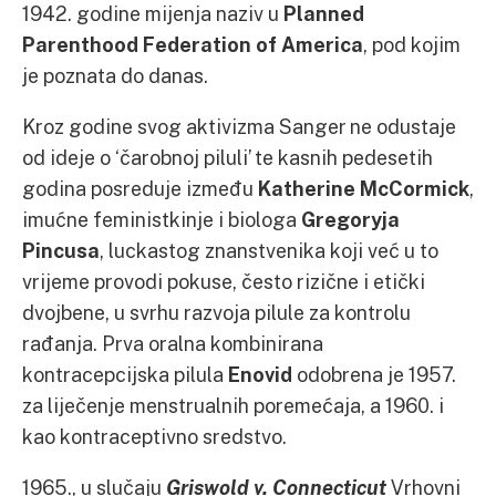
1942. godine mijenja naziv u
Planned
Parenthood Federation of America
, pod kojim
je poznata do danas.
Kroz godine svog aktivizma Sanger ne odustaje
od ideje o ‘čarobnoj piluli’ te kasnih pedesetih
godina posreduje između
Katherine McCormick
,
imućne feministkinje i biologa
Gregoryja
Pincusa
, luckastog znanstvenika koji već u to
vrijeme provodi pokuse, često rizične i etički
dvojbene, u svrhu razvoja pilule za kontrolu
rađanja. Prva oralna kombinirana
kontracepcijska pilula
Enovid
odobrena je 1957.
za liječenje menstrualnih poremećaja, a 1960. i
kao kontraceptivno sredstvo.
1965., u slučaju
Griswold v. Connecticut
Vrhovni