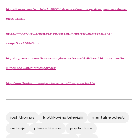
https://rewire.news/article/2015/08/20/false-narratives-margaret-sanger-used-shame-
black-women/
https://www.nyu.edu/projects/sanger/webedition/app/documents/show.php?
sangerDoc=238946.xml
http://origins.osu.edu/article/commonplace-controversial-different-histories-abortion-
europe-and-united-states/page/0/0
http://www.theatlantic.com/past/docs/issues/97may/abortex.htm
josh thomas
lgbt likovi na televiziji
mentalne bolesti
outanje
please like me
pop kultura