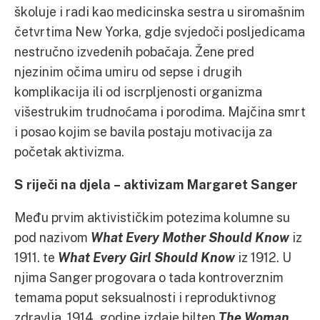
školuje i radi kao medicinska sestra u siromašnim
četvrtima New Yorka, gdje svjedoči posljedicama
nestručno izvedenih pobačaja. Žene pred
njezinim očima umiru od sepse i drugih
komplikacija ili od iscrpljenosti organizma
višestrukim trudnoćama i porodima. Majčina smrt
i posao kojim se bavila postaju motivacija za
početak aktivizma.
S riječi na djela – aktivizam Margaret Sanger
Među prvim aktivističkim potezima kolumne su
pod nazivom
What Every Mother Should Know
iz
1911. te
What Every Girl Should Know
iz 1912. U
njima Sanger progovara o tada kontroverznim
temama poput seksualnosti i reproduktivnog
zdravlja. 1914. godine izdaje bilten
The Woman