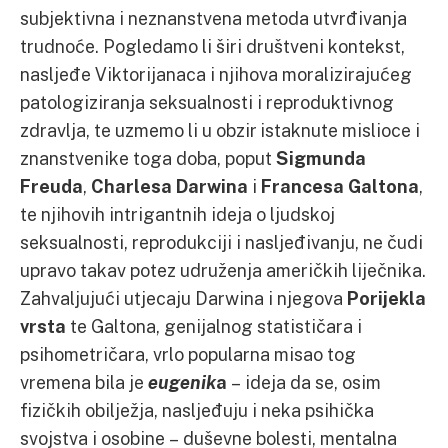
subjektivna i neznanstvena metoda utvrđivanja
trudnoće. Pogledamo li širi društveni kontekst,
nasljeđe Viktorijanaca i njihova moralizirajućeg
patologiziranja seksualnosti i reproduktivnog
zdravlja, te uzmemo li u obzir istaknute mislioce i
znanstvenike toga doba, poput
Sigmunda
Freuda
,
Charlesa Darwina
i
Francesa Galtona
,
te njihovih intrigantnih ideja o ljudskoj
seksualnosti, reprodukciji i nasljeđivanju, ne čudi
upravo takav potez udruženja američkih liječnika.
Zahvaljujući utjecaju Darwina i njegova
Porijekla
vrsta
te Galtona, genijalnog statističara i
psihometričara, vrlo popularna misao tog
vremena bila je
eugenik
a
– ideja da se, osim
fizičkih obilježja, nasljeđuju i neka psihička
svojstva i osobine – duševne bolesti, mentalna