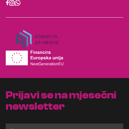
Prijavi se na mjesečni
newsletter