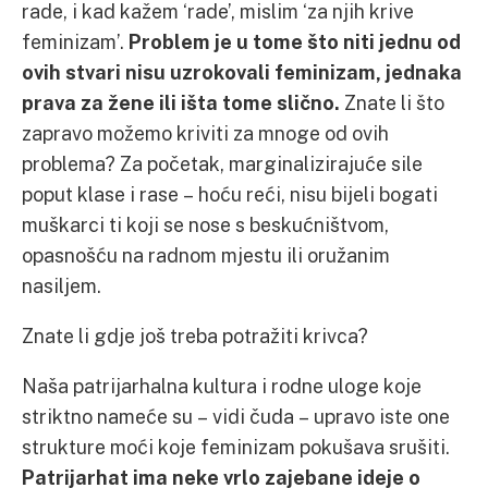
rade, i kad kažem ‘rade’, mislim ‘za njih krive
feminizam’.
Problem je u tome što niti jednu od
ovih stvari nisu uzrokovali feminizam, jednaka
prava za žene ili išta tome slično.
Znate li što
zapravo možemo kriviti za mnoge od ovih
problema? Za početak, marginalizirajuće sile
poput klase i rase – hoću reći, nisu bijeli bogati
muškarci ti koji se nose s beskućništvom,
opasnošću na radnom mjestu ili oružanim
nasiljem.
Znate li gdje još treba potražiti krivca?
Naša patrijarhalna kultura i rodne uloge koje
striktno nameće su – vidi čuda – upravo iste one
strukture moći koje feminizam pokušava srušiti.
Patrijarhat ima neke vrlo zajebane ideje o