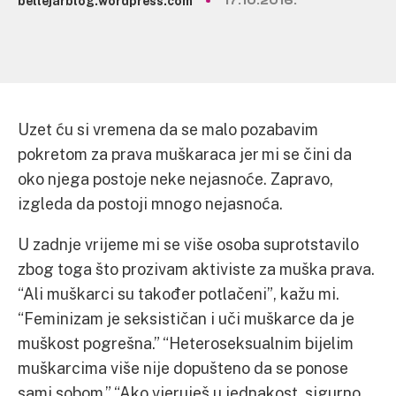
bellejarblog.wordpress.com
17.10.2016.
Uzet ću si vremena da se malo pozabavim
pokretom za prava muškaraca jer mi se čini da
oko njega postoje neke nejasnoće. Zapravo,
izgleda da postoji mnogo nejasnoća.
U zadnje vrijeme mi se više osoba suprotstavilo
zbog toga što prozivam aktiviste za muška prava.
“Ali muškarci su također potlačeni”, kažu mi.
“Feminizam je seksističan i uči muškarce da je
muškost pogrešna.” “Heteroseksualnim bijelim
muškarcima više nije dopušteno da se ponose
sami sobom.” “Ako vjeruješ u jednakost, sigurno