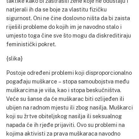
taktike kako bi zastrašili žene koje ne odustaju i
natjerali ih da se boje za vlastitu fizičku
sigurnost. Oni ne čine doslovno ništa da bi zaista
riješili probleme do kojih im je navodno stalo i
umjesto toga čine sve što mogu da diskreditiraju
feministički pokret.
{slika}
Postoje određeni problemi koji disproporcionalno
pogađaju muškarce – stopa samoubojstva među
muškarcima je viša, kao i stopa beskućništva.
Veće su šanse da će muškarac biti ozlijeđen ili
ubijen na radnom mjestu ili zbog nasilja. Muškarci
koji su žrtve obiteljskog nasilja ili seksualnog
napada će ih rjeđe prijaviti. Ovo su problemi na
kojima aktivisti za prava muškaraca navodno