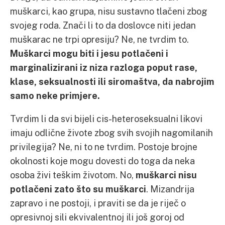
muškarci, kao grupa, nisu sustavno tlačeni zbog
svojeg roda. Znači li to da doslovce niti jedan
muškarac ne trpi opresiju? Ne, ne tvrdim to.
Muškarci mogu biti i jesu potlačeni i
marginalizirani iz niza razloga poput rase,
klase, seksualnosti ili siromaštva, da nabrojim
samo neke primjere.
Tvrdim li da svi bijeli cis-heteroseksualni likovi
imaju odlične živote zbog svih svojih nagomilanih
privilegija? Ne, ni to ne tvrdim. Postoje brojne
okolnosti koje mogu dovesti do toga da neka
osoba živi teškim životom. No,
muškarci nisu
potlačeni zato što su muškarci
. Mizandrija
zapravo i ne postoji, i praviti se da je riječ o
opresivnoj sili ekvivalentnoj ili još goroj od