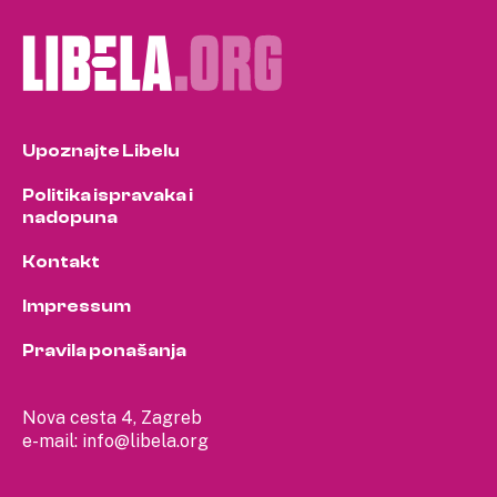
Upoznajte Libelu
Politika ispravaka i
nadopuna
Kontakt
Impressum
Pravila ponašanja
Nova cesta 4, Zagreb
e-mail:
info@libela.org