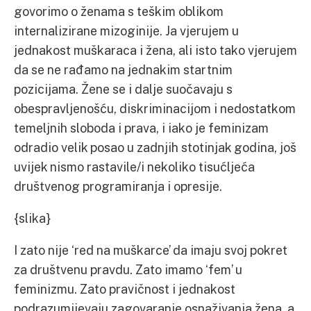
govorimo o ženama s teškim oblikom
internalizirane mizoginije. Ja vjerujem u
jednakost muškaraca i žena, ali isto tako vjerujem
da se ne rađamo na jednakim startnim
pozicijama. Žene se i dalje suočavaju s
obespravljenošću, diskriminacijom i nedostatkom
temeljnih sloboda i prava, i iako je feminizam
odradio velik posao u zadnjih stotinjak godina, još
uvijek nismo rastavile/i nekoliko tisućljeća
društvenog programiranja i opresije.
{slika}
I zato nije ‘red na muškarce’ da imaju svoj pokret
za društvenu pravdu. Zato imamo ‘fem’ u
feminizmu. Zato pravičnost i jednakost
podrazumijevaju zagovaranje osnaživanja žena, a