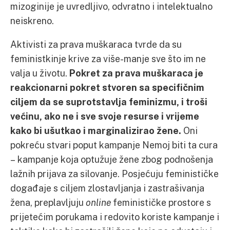
mizoginije je uvredljivo, odvratno i intelektualno
neiskreno.
Aktivisti za prava muškaraca tvrde da su
feministkinje krive za više-manje sve što im ne
valja u životu.
Pokret za prava muškaraca je
reakcionarni pokret stvoren sa specifičnim
ciljem da se suprotstavlja feminizmu, i troši
većinu, ako ne i sve svoje resurse i vrijeme
kako bi ušutkao i marginalizirao žene.
Oni
pokreću stvari poput kampanje Nemoj biti ta cura
– kampanje koja optužuje žene zbog podnošenja
lažnih prijava za silovanje. Posjećuju feminističke
događaje s ciljem zlostavljanja i zastrašivanja
žena, preplavljuju
online
feminističke prostore s
prijetećim porukama i redovito koriste kampanje i