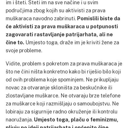
im i šteti. Šteti im na sve načine i u svim
područjima zbog kojih su aktivisti za prava
muškaraca navodno zabrinuti.
Pomislili biste da
će aktivisti za prava muškaraca u potpunosti
zagovarati rastavljanje patrijarhata, ali ne
čine to.
Umjesto toga, draže im je kriviti žene za
svoje probleme.
Vidite, problem s pokretom za prava muškaraca je
što ne čini ništa konkretno kako bi riješio bilo koji
od ovih problema koje spominjem. Ne prikupljaju
novac za otvaranje skloništa za beskućnike ili
zlostavljane muškarce. Ne otvaraju brze telefone
za muškarce koji razmišljaju o samoubojstvu. Ne
lobiraju za sigurnije radno okruženje ili kontrolu
naoružanja.
Umjesto toga, plaču o feminizmu,
pljuju po ideji patrijarhata i općenito čine