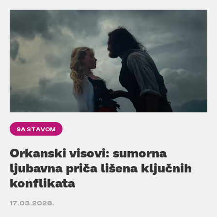
SA STAVOM
Orkanski visovi: sumorna
ljubavna priča lišena ključnih
konflikata
17.03.2026.