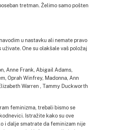
e poseban tretman. Želimo samo pošten
 navodim u nastavku ali nemate pravo
s uživate. One su olakšale vaš položaj
on, Anne Frank, Abigail Adams,
nem, Oprah Winfrey, Madonna, Ann
 , Elizabeth Warren , Tammy Duckworth
pram feminizma, trebali bismo se
kodnevici. Istražite kako su ove
ko i dalje smatrate da feminizam nije