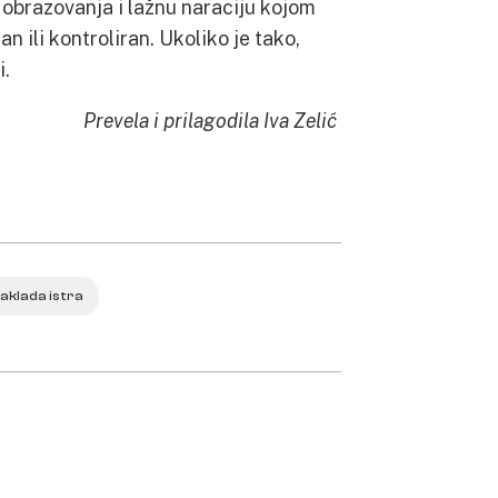
 obrazovanja i lažnu naraciju kojom
n ili kontroliran. Ukoliko je tako,
i.
Prevela i prilagodila Iva Zelić
aklada istra