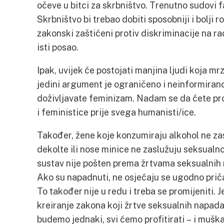
očeve u bitci za skrbništvo. Trenutno sudovi f
Skrbništvo bi trebao dobiti sposobniji i bolji rod
zakonski zaštićeni protiv diskriminacije na r
isti posao.
Ipak, uvijek će postojati manjina ljudi koja mrzi
jedini argument je ograničeno i neinformirano
doživljavate feminizam. Nadam se da ćete proši
i feministice prije svega humanisti/ice.
Također, žene koje konzumiraju alkohol ne zas
dekolte ili nose minice ne zaslužuju seksualno
sustav nije pošten prema žrtvama seksualnih 
Ako su napadnuti, ne osjećaju se ugodno priča
To također nije u redu i treba se promijeniti. 
kreiranje zakona koji žrtve seksualnih napada 
budemo jednaki, svi ćemo profitirati – i muškar