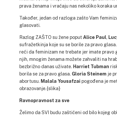
prava ženama i vraćaju nas nekoliko koraka u
Također, jedan od razloga zašto Vam feminiza
glasovati.
Razlog ZAŠTO su žene poput
Alice Paul
,
Luc
sufražetkinja koje su se borile za pravo glasa.
reći da feminizam ne trebate jer imate pravo
njih, mnogim ženama možete zahvaliti na hrabro
bezbrižno danas uživate.
Harriet Tubman
ris
borila se za pravo glasa.
Gloria Steinem
je pr
abortusu.
Malala Yousafzai
pogođena je metk
obrazovanje.{slika}
Ravnopravnost za sve
Želimo da SVI budu zaštićeni od bilo kojeg obl