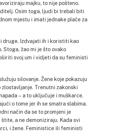
avoriziraju majku, to nije pošteno.
itelj. Osim toga, ljudi bi trebali biti
adnom mjestu i imati jednake plaće za
 druge. Izdvajati ih i koristiti kao
. Stoga, žao mi je što ovako
riti svoj um i vidjeti da su feministi
lužuju silovanje. Žene koje pokazuju
 zlostavljanje. Trenutni zakonski
napada – a to uključuje i muškarce.
jući o tome jer ih se smatra slabima.
Jedni način da se to promjeni je
štite, a ne demoniziraju. Kada svi
ci, i žene. Feministice ili feministi