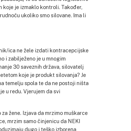
oje je izmaklo kontroli. Također,
trudnoću ukoliko smo silovane. Ima li
rnik/ica ne žele izdati kontracepcijske
alno i zabilježeno je u mnogim
manje 30 saveznih država, silovatelj
jetetom koje je produkt silovanja? Je
a temelju spola te da ne postoji ništa
je u redu. Vjerujem da svi
o za žene. Izjava da mrzimo muškarce
rce, mrzim samo činjenicu da NEKI
 oduzimaju dugo i teško izborena