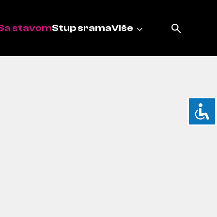
Sa stavom
Stup srama
Više