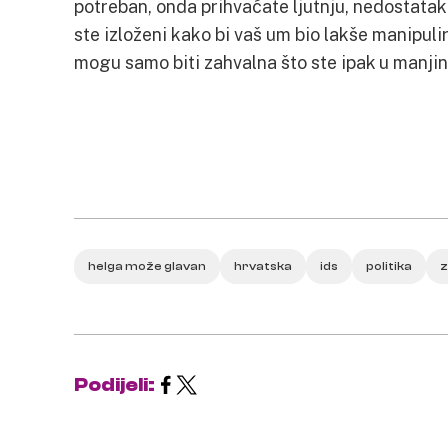
potreban, onda prihvaćate ljutnju, nedostatak
ste izloženi kako bi vaš um bio lakše manipulira
mogu samo biti zahvalna što ste ipak u manjin
helga može glavan
hrvatska
ids
politika
z
Podijeli: