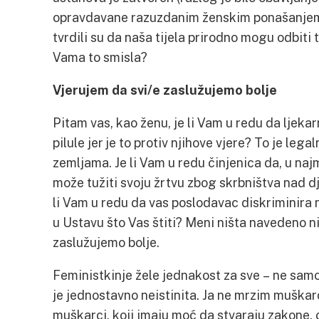
opravdavane razuzdanim ženskim ponašanjem k
tvrdili su da naša tijela prirodno mogu odbiti 
Vama to smisla?
Vjerujem da svi/e zaslužujemo bolje
Pitam vas, kao ženu, je li Vam u redu da ljeka
pilule jer je to protiv njihove vjere? To je leg
zemljama. Je li Vam u redu činjenica da, u naj
može tužiti svoju žrtvu zbog skrbništva nad d
li Vam u redu da vas poslodavac diskriminira n
u Ustavu što Vas štiti? Meni ništa navedeno ni
zaslužujemo bolje.
Feministkinje žele jednakost za sve – ne sam
je jednostavno neistinita. Ja ne mrzim muška
muškarci, koji imaju moć da stvaraju zakone,