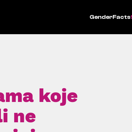
GenderFacts
ama koje
li ne