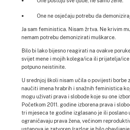
One poštuju sve ljude, ne samo žene.
One ne osjećaju potrebu da demonizira
Ja sam feministica. Nisam žrtva. Ne krivim mu
nemam potrebu demonizirati muškarce.
Bilo bi lako bijesno reagirati na ovakve poruk
svijet mene i mojih kolega/ica ili prijatelja/ic
potpuno neistinite.
U srednjoj školi nisam učila o povijesti borbe
naučiti imena hrabrih i snažnih feministica koj
mogu uživati prava i slobode koje su one izbo
Početkom 2011. godine izborena prava i slobod
tri mjeseca te godine izglasano je ili poslano
ograničavaju prava žena, većinom reproduktiv
ustanova je zatvoren (razlog je bilo obavljanj