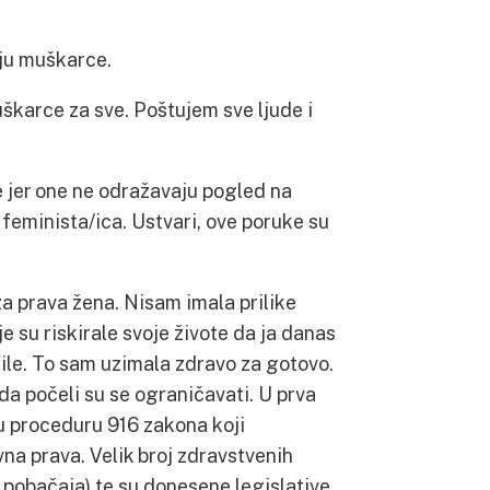
ju muškarce.
škarce za sve. Poštujem sve ljude i
e jer one ne odražavaju pogled na
e feminista/ica. Ustvari, ove poruke su
 za prava žena. Nisam imala prilike
e su riskirale svoje živote da ja danas
rile. To sam uzimala zdravo za gotovo.
a počeli su se ograničavati. U prva
 u proceduru 916 zakona koji
na prava. Velik broj zdravstvenih
e pobačaja) te su donesene legislative