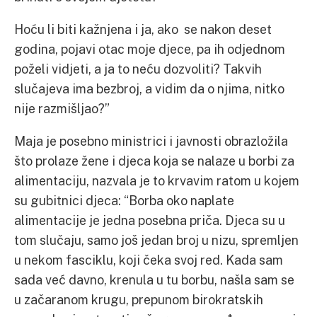
Hoću li biti kažnjena i ja, ako se nakon deset
godina, pojavi otac moje djece, pa ih odjednom
poželi vidjeti, a ja to neću dozvoliti? Takvih
slučajeva ima bezbroj, a vidim da o njima, nitko
nije razmišljao?”
Maja je posebno ministrici i javnosti obrazložila
što prolaze žene i djeca koja se nalaze u borbi za
alimentaciju, nazvala je to krvavim ratom u kojem
su gubitnici djeca: “Borba oko naplate
alimentacije je jedna posebna priča. Djeca su u
tom slučaju, samo još jedan broj u nizu, spremljen
u nekom fasciklu, koji čeka svoj red. Kada sam
sada već davno, krenula u tu borbu, našla sam se
u začaranom krugu, prepunom birokratskih