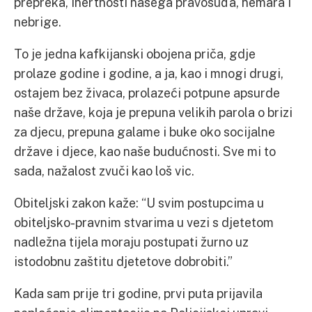
prepreka, inertnosti našega pravosuđa, nemara i
nebrige.
To je jedna kafkijanski obojena priča, gdje
prolaze godine i godine, a ja, kao i mnogi drugi,
ostajem bez živaca, prolazeći potpune apsurde
naše države, koja je prepuna velikih parola o brizi
za djecu, prepuna galame i buke oko socijalne
države i djece, kao naše budućnosti. Sve mi to
sada, nažalost zvuči kao loš vic.
Obiteljski zakon kaže: “U svim postupcima u
obiteljsko-pravnim stvarima u vezi s djetetom
nadležna tijela moraju postupati žurno uz
istodobnu zaštitu djetetove dobrobiti.”
Kada sam prije tri godine, prvi puta prijavila