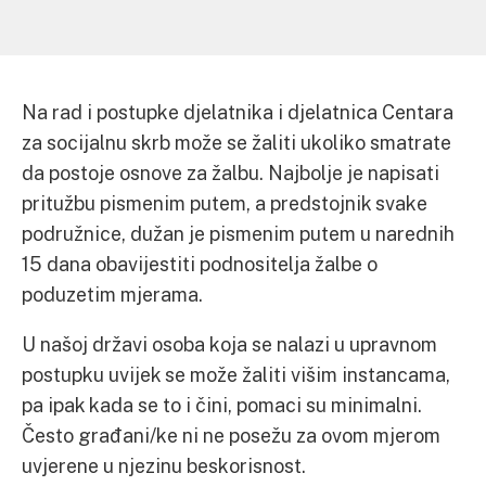
Na rad i postupke djelatnika i djelatnica Centara
za socijalnu skrb može se žaliti ukoliko smatrate
da postoje osnove za žalbu. Najbolje je napisati
pritužbu pismenim putem, a predstojnik svake
podružnice, dužan je pismenim putem u narednih
15 dana obavijestiti podnositelja žalbe o
poduzetim mjerama.
U našoj državi osoba koja se nalazi u upravnom
postupku uvijek se može žaliti višim instancama,
pa ipak kada se to i čini, pomaci su minimalni.
Često građani/ke ni ne posežu za ovom mjerom
uvjerene u njezinu beskorisnost.