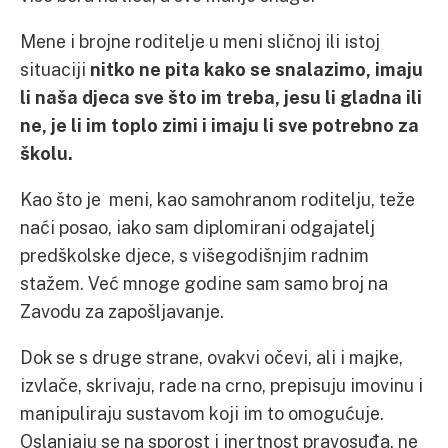
Mene i brojne roditelje u meni sličnoj ili istoj
situaciji
nitko ne pita kako se snalazimo, imaju
li naša djeca sve što im treba, jesu li gladna ili
ne, je li im toplo zimi i imaju li sve potrebno za
školu.
Kao što je meni, kao samohranom roditelju, teže
naći posao, iako sam diplomirani odgajatelj
predškolske djece, s višegodišnjim radnim
stažem. Već mnoge godine sam samo broj na
Zavodu za zapošljavanje.
Dok se s druge strane, ovakvi očevi, ali i majke,
izvlače, skrivaju, rade na crno, prepisuju imovinu i
manipuliraju sustavom koji im to omogućuje.
Oslanjaju se na sporost i inertnost pravosuđa, ne