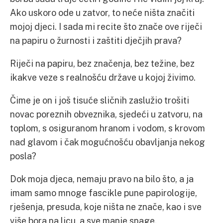
Ako uskoro ode u zatvor, to neće ništa značiti
mojoj djeci. I sada mi recite što znače ove riječi
na papiru o žurnosti i zaštiti dječjih prava?
Riječi na papiru, bez značenja, bez težine, bez
ikakve veze s realnošću države u kojoj živimo.
Čime je on i još tisuće sličnih zaslužio trošiti
novac poreznih obveznika, sjedeći u zatvoru, na
toplom, s osiguranom hranom i vodom, s krovom
nad glavom i čak mogućnošću obavljanja nekog
posla?
Dok moja djeca, nemaju pravo na bilo što, a ja
imam samo mnoge fascikle pune papirologije,
rješenja, presuda, koje ništa ne znače, kao i sve
više bora na licu, a sve manje snage.