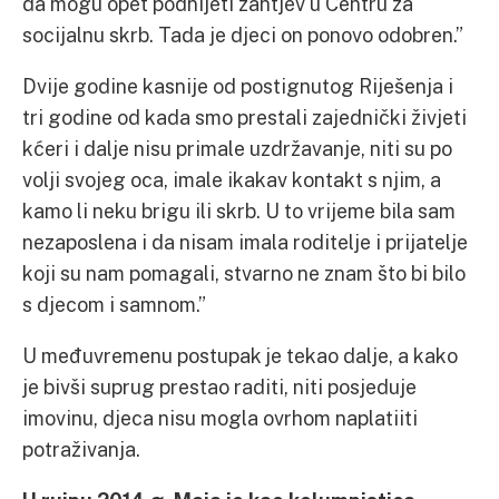
da mogu opet podnijeti zahtjev u Centru za
socijalnu skrb. Tada je djeci on ponovo odobren.”
Dvije godine kasnije od postignutog Riješenja i
tri godine od kada smo prestali zajednički živjeti
kćeri i dalje nisu primale uzdržavanje, niti su po
volji svojeg oca, imale ikakav kontakt s njim, a
kamo li neku brigu ili skrb. U to vrijeme bila sam
nezaposlena i da nisam imala roditelje i prijatelje
koji su nam pomagali, stvarno ne znam što bi bilo
s djecom i samnom.”
U međuvremenu postupak je tekao dalje, a kako
je bivši suprug prestao raditi, niti posjeduje
imovinu, djeca nisu mogla ovrhom naplatiiti
potraživanja.