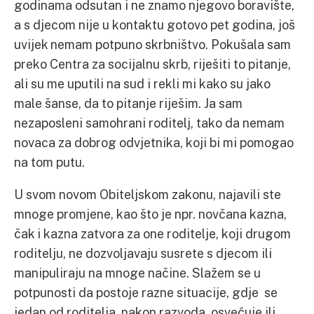
godinama odsutan i ne znamo njegovo boravište,
a s djecom nije u kontaktu gotovo pet godina, još
uvijek nemam potpuno skrbništvo. Pokušala sam
preko Centra za socijalnu skrb, riješiti to pitanje,
ali su me uputili na sud i rekli mi kako su jako
male šanse, da to pitanje riješim. Ja sam
nezaposleni samohrani roditelj, tako da nemam
novaca za dobrog odvjetnika, koji bi mi pomogao
na tom putu.
U svom novom Obiteljskom zakonu, najavili ste
mnoge promjene, kao što je npr. novčana kazna,
čak i kazna zatvora za one roditelje, koji drugom
roditelju, ne dozvoljavaju susrete s djecom ili
manipuliraju na mnoge načine. Slažem se u
potpunosti da postoje razne situacije, gdje se
jedan od roditelja, nakon razvoda, osvećuje ili