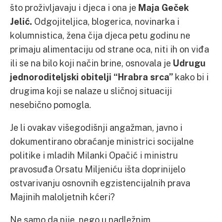
što proživljavaju i djeca i ona je
Maja Geček
Jelić.
Odgojiteljica, blogerica, novinarka i
kolumnistica, žena čija djeca petu godinu ne
primaju alimentaciju od strane oca, niti ih on viđa
ili se na bilo koji način brine, osnovala je
Udrugu
jednoroditeljski obitelji “Hrabra srca”
kako bi i
drugima koji se nalaze u sličnoj situaciji
nesebično pomogla.
Je li ovakav višegodišnji angažman, javno i
dokumentirano obraćanje ministrici socijalne
politike i mladih Milanki Opačić i ministru
pravosuđa Orsatu Miljeniću išta doprinijelo
ostvarivanju osnovnih egzistencijalnih prava
Majinih maloljetnih kćeri?
Ne samo da nije, nego u nadležnim