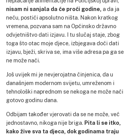
neplaćanje alimentacije na Policijskoj upravi,
nisam ni sanjala da će proći godine,
a da ja
neću, postići apsolutno ništa. Nakon kratkog
vremena, pozvana sam na Općinsko državno
odvjetništvo dati izjavu. I tu slučaj staje, zbog
toga što otac moje djece, izbjegava doći dati
izjavu, bježi, skriva se, ima više adresa pa ga se
ne može naći.
Još uvijek mi je nevjerojatna činjenica, da u
današnjem modernom svijetu, umreženom i
tehnološki naprednom se nekoga ne može naći
gotovo godinu dana.
Odbijam također vjerovati da se ne može, već
jednostavno, nikoga nije briga.
Pita li se itko,
kako žive sva ta djeca, dok godinama traju