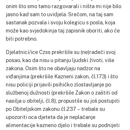
onim što smo tamo razgovarali i ništa mi nije bilo
jasno kad sam to uvidjela. Srećom, na taj sam
sastanak pozvala i svoju kolegicu s posla, koja
može kao svjedokinja taj zapisnik oboriti, ako će
biti potrebno.
Djelatnici/ice Czss prekršile su (ne)radeći svoj
posao, kao da nisu u pitanju ljudski životi, više
zakona. Osim što ne obavljaju nadzor na
viđanjima (prekršile Kazneni zakon, čl.173) i što
nisu policiji prijavili psihičko zlostavljanje po
službenoj dužnosti (prekršile Zakon o zaštiti od
nasilja u obitelji, čl.8), propustile su još postupiti
po Obiteljskom zakonu čl.237 – trebale su
upozoriti oca djeteta da je neplaćanje
alimentacije kazneno djelo i trebale su podnijeti