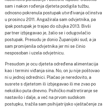
sam i nakon rođenja djeteta podigila tužbu,
odnosno pokrenula postupak utvrđivanja očinstva
u prosincu 2011. Angažirala sam odvjetnika, pa
ipak postupak je trajao do ožujka 2013. Bivši
partner izbjegavao je, žalio se i odugovlačio
postupak. Presudu je donio Županijski sud, a ja
sam promijenila odvjetnika jer mi se činio
nesposoban i uzela odvjetnicu.
Presudom je ocu djeteta određena alimentacija
kao i termini viđanja sina. No, on ju nije poštovao
ni u jednoj odrednici. Plaćao je neredovito, a
susrete s djetetom ili izbjegavao ili me zvao po
nekoliko puta dnevno. Psihičko maltretiranje se
nastavilo i dalje, a već na prvom sudskom
postupku, tražila sam psihijatrijsko vještačenje za