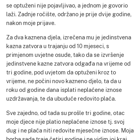
se optuženi nije pojavljivao, a jednom je govorio
laži. Zadnje ročište, održano je prije dvije godine,
nakon moje prijave.
Za dva kaznena djela, izrečena mu je jedinstvena
kazna zatvora u trajanju od 10 mjeseci, s
primjenom uvjetne osude, tako da se izvršenje
jedinstvene kazne zatvora odgađa na vrijeme od
tri godine, pod uvjetom da optuženi kroz to
vrijeme, ne počini novo kazneno djelo, ta da u
roku od godine dana isplati neplaćene iznose
uzdržavanja, te da ubuduće redovito plaća.
Sve zajedno, od tada su prošle tri godine, otac
moje djece nije platio neplaćene iznose tj. svoj
dug i ne plaća niti redovite mjesečne iznose. Moja
borba sada traje četiri godine i ne vidim joj kraj.