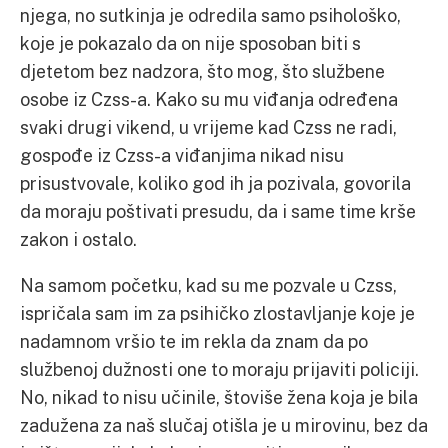
njega, no sutkinja je odredila samo psihološko,
koje je pokazalo da on nije sposoban biti s
djetetom bez nadzora, što mog, što službene
osobe iz Czss-a. Kako su mu viđanja određena
svaki drugi vikend, u vrijeme kad Czss ne radi,
gospođe iz Czss-a viđanjima nikad nisu
prisustvovale, koliko god ih ja pozivala, govorila
da moraju poštivati presudu, da i same time krše
zakon i ostalo.
Na samom početku, kad su me pozvale u Czss,
ispričala sam im za psihičko zlostavljanje koje je
nadamnom vršio te im rekla da znam da po
službenoj dužnosti one to moraju prijaviti policiji.
No, nikad to nisu učinile, štoviše žena koja je bila
zadužena za naš slučaj otišla je u mirovinu, bez da