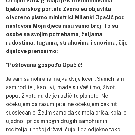
U rujnu 2014.g. Maja je kao kolumnistica
bjelovarskog portala Zvono.eu objavlila
otvoreno pismo ministrici Milanki Opačić pod
naslovom Moja djeca nisu samo broj. To su
osobe sa svojim potrebama, željama,
radostima, tugama, strahovima i snovima, čije
dijelove prenosimo:
“
Poštovana gospođo Opačić!
Ja sam samohrana majka dvije kćeri. Samohrani
sam roditelj kao i vi, mada su Vaš i moj život,
poput života na dvije različite planete. Ne
očekujem da razumijete, ne očekujem čak niti
suosjećanje. Želim samo da se moja priča, koja je
ujedno i priča mnogih drugih samohranih
roditelja u našoj državi, čuje. I da odjekne tako