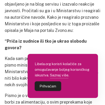
objavljeno je na blog servisu i izazvalo reakcije
javnosti. Pročitali su ga i u Ministarstvu i reagirali
na autoričine navode. Kako je reagiralo prozvano
Ministarstvo i koje posljedice su iz toga proizašle
opisala je Maja na portalu Zvono.eu:
“Priča iz sudnice ili tko je ukrao slobodu
govora?
Kada sam prije dva mjeseca, napisala otvoreno
Libela.org koristi kolačiće za
pismo ministrici Milanki Opačić, tj. njenom
omogućavanje boljeg korisničkog
Ministarstvu nisam se posebno nadala odgovoru,
iskustva.
Saznaj više
.
niti bilo kakvoj reakciji s vrha. Pisala sam više iz
nekih svojih razloga i potreba.
Prihvaćam
Pismo je o velikoj borbi samohranih roditelja, o
borbi za alimentaciju, o svim preprekama koje