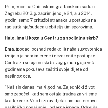
Primjerice na Općinskom građanskom sudu u
Zagrebu 2013.g. zaprimljeno je 24, a u 2014.
godini samo 7 pritužbi stranaka u postupku na
rad sutkinja/sudaca u obiteljskim sporovima.
Halo, ima li koga u Centru za socijalnu skrb?
Ema
, (podaci poznati redakciji) naša sugovornica
iznijela je neprimjerene i nezakonite postupke
Centra za socijalnu skrb svog grada gdje već
godinama pokušava zaštiti svoje dijete od
nasilnog oca.
“Naš sin danas ima 4 godine. Zajednički život
smo započeli kad sam ostala trudna za vrijeme
kratke veze. Vrlo brzo uvidjela sam partnerovo
nasilničko ponašanje i bolesne ispade. Odselila