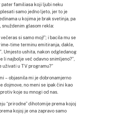
 pater familiasa koji ljubi neku
plesati samo jedno ljeto, jer to je
edinama u kojima je brak svetinja, pa
, snuždenim glasom rekla:
večeras si samo moj!”; i bacila mu se
rime-time terminu emitiranja, dakle,
a”. Umjesto ushita, nakon odgledanog
e li najbolje već odavno snimljeno?”,
iše uživati u TV programu?”
 mi – objasnila mi je dobronamjerno
je dojmove, no meni se ipak čini kao
 protiv koje su mnogi od nas.
eju “prirodne” dihotomije prema kojoj
 prema kojoj je ona zapravo samo