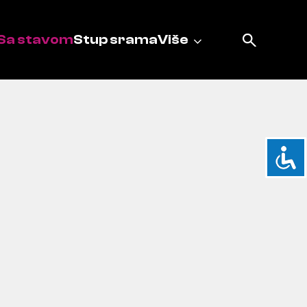
Sa stavom
Stup srama
Više