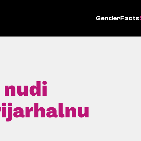
GenderFacts
 nudi
rijarhalnu