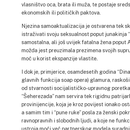
vlasništvo oca, brata ili muža, te postaje sre
ekonomskih ili političkih paktova.
Njezina samoaktualizacija je ostvarena tek s
istraživati svoju seksualnost poput junakinja “
samostalna, ali još uvijek fatalna žena poput 
možda jest preuzimala prezimena svojih supru
moć u korist ekspanzije vlastite.
I dok je, primjerice, osamdesetih godina “Dinast
glavnih funkcija soap opera) glamura, raskoši i
od stvarnosti socijalističko-upravnog poretk
“Šeherezada” nam servira tek rigidnu patrijar
provinijencije, koja je kroz povijest ionako os
a samim tim i “pune ruke” posla za ženski pokret
ravnopravnih i slobodnih ljudi, a koje ne funk
ustroja moći već partnerskog modela suradnj