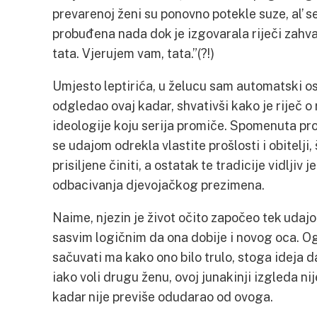
prevarenoj ženi su ponovno potekle suze, al’ s
probuđena nada dok je izgovarala riječi zahva
tata. Vjerujem vam, tata.”(?!)
Umjesto leptirića, u želucu sam automatski o
odgledao ovaj kadar, shvativši kako je riječ o
ideologije koju serija promiče. Spomenuta pr
se udajom odrekla vlastite prošlosti i obitelji,
prisiljene činiti, a ostatak te tradicije vidljiv 
odbacivanja djevojačkog prezimena.
Naime, njezin je život očito započeo tek udajom 
sasvim logičnim da ona dobije i novog oca. Og
sačuvati ma kako ono bilo trulo, stoga ideja d
iako voli drugu ženu, ovoj junakinji izgleda nij
kadar nije previše odudarao od ovoga.