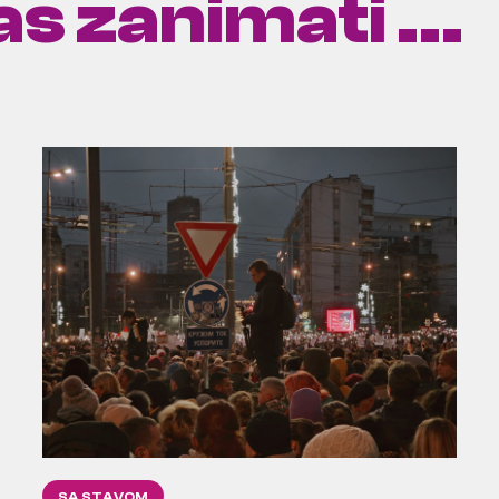
s zanimati ...
SA STAVOM