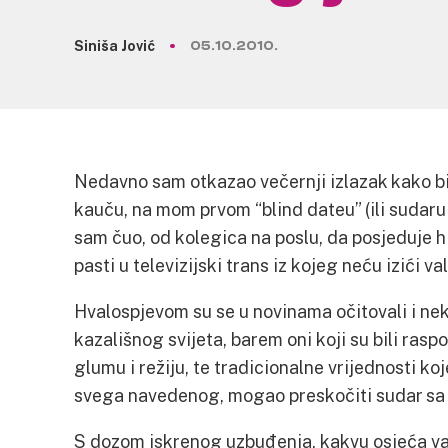
Siniša Jović
05.10.2010.
Nedavno sam otkazao večernji izlazak kako b
kauču, na mom prvom “blind dateu” (ili sudaru
sam čuo, od kolegica na poslu, da posjeduje h
pasti u televizijski trans iz kojeg neću izići v
Hvalospjevom su se u novinama očitovali i neki
kazališnog svijeta, barem oni koji su bili raspo
glumu i režiju, te tradicionalne vrijednosti ko
svega navedenog, mogao preskočiti sudar s
S dozom iskrenog uzbuđenja, kakvu osjeća valj