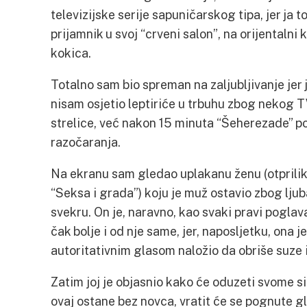
televizijske serije sapuničarskog tipa, jer ja 
prijamnik u svoj “crveni salon”, na orijentaln
kokica.
Totalno sam bio spreman na zaljubljivanje jer 
nisam osjetio leptiriće u trbuhu zbog nekog 
strelice, već nakon 15 minuta “Šeherezade” p
razočaranja.
Na ekranu sam gledao uplakanu ženu (otprilike
“Seksa i grada”) koju je muž ostavio zbog lju
svekru. On je, naravno, kao svaki pravi poglava
čak bolje i od nje same, jer, naposljetku, ona j
autoritativnim glasom naložio da obriše suze i
Zatim joj je objasnio kako će oduzeti svome s
ovaj ostane bez novca, vratit će se pognute glav