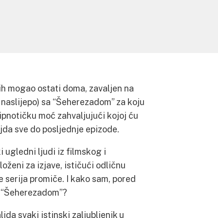
ih mogao ostati doma, zavaljen na
 naslijepo) sa “Šeherezadom” za koju
ipnotičku moć zahvaljujući kojoj ću
aljda sve do posljednje epizode.
 ugledni ljudi iz filmskog i
loženi za izjave, ističući odličnu
je serija promiče. I kako sam, pored
a “Šeherezadom”?
da svaki istinski zaljubljenik u