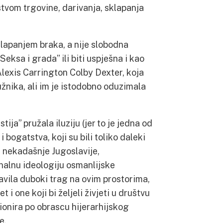
dstvom trgovine, darivanja, sklapanja
klapanjem braka, a nije slobodna
Seksa i grada” ili biti uspješna i kao
Alexis Carrington Colby Dexter, koja
žnika, ali im je istodobno oduzimala
ija” pružala iluziju (jer to je jedna od
 bogatstva, koji su bili toliko daleki
a nekadašnje Jugoslavije,
halnu ideologiju osmanlijske
tavila duboki trag na ovim prostorima,
 i one koji bi željeli živjeti u društvu
cionira po obrascu hijerarhijskog
e.