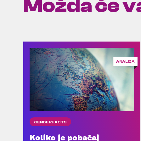
Možda će va
ANALIZA
GENDERFACTS
Koliko je pobačaj