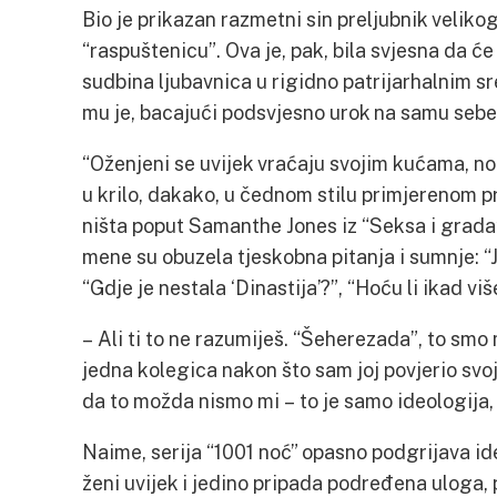
Bio je prikazan razmetni sin preljubnik velikog
“raspuštenicu”. Ova je, pak, bila svjesna da će 
sudbina ljubavnica u rigidno patrijarhalnim sr
mu je, bacajući podsvjesno urok na samu sebe
“Oženjeni se uvijek vraćaju svojim kućama, no 
u krilo, dakako, u čednom stilu primjerenom p
ništa poput Samanthe Jones iz “Seksa i grad
mene su obuzela tjeskobna pitanja i sumnje: “J
“Gdje je nestala ‘Dinastija’?”, “Hoću li ikad v
– Ali ti to ne razumiješ. “Šeherezada”, to smo
jedna kolegica nakon što sam joj povjerio svo
da to možda nismo mi – to je samo ideologija,
Naime, serija “1001 noć” opasno podgrijava id
ženi uvijek i jedino pripada podređena uloga,