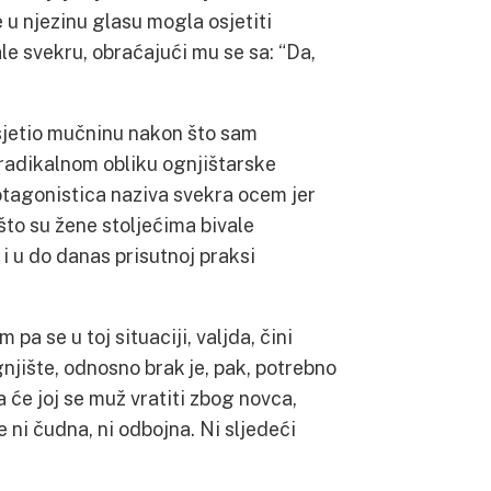
e u njezinu glasu mogla osjetiti
le svekru, obraćajući mu se sa: “Da,
sjetio mučninu nakon što sam
 radikalnom obliku ognjištarske
otagonistica naziva svekra ocem jer
 što su žene stoljećima bivale
je i u do danas prisutnoj praksi
pa se u toj situaciji, valjda, čini
njište, odnosno brak je, pak, potrebno
a će joj se muž vratiti zbog novca,
e ni čudna, ni odbojna. Ni sljedeći