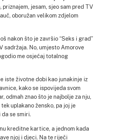
to, priznajem, jesam, sjeo sam pred TV
i kauč, oboružan velikom zdjelom
još nakon što je završio “Seks i grad”
TV sadržaja. No, umjesto Amorove
ogodio me osjećaj totalnog
 iste životne dobi kao junakinje iz
bavnice, kako se ispovijeda svom
r, odmah znao što je najbolje za nju,
e tek uplakano žensko, pa joj je
 da se smiri.
inu kreditne kartice, a jednom kada
e njoj i djeci. Na te riječi