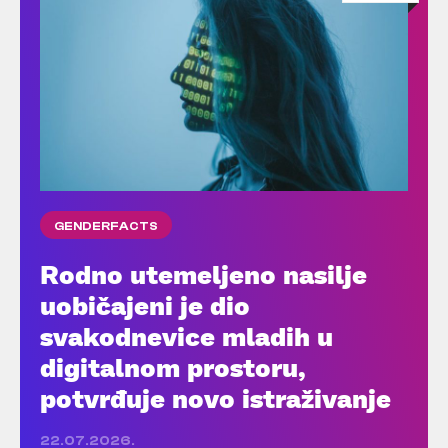
GENDERFACTS
Rodno utemeljeno nasilje
uobičajeni je dio
svakodnevice mladih u
digitalnom prostoru,
potvrđuje novo istraživanje
22.07.2026.