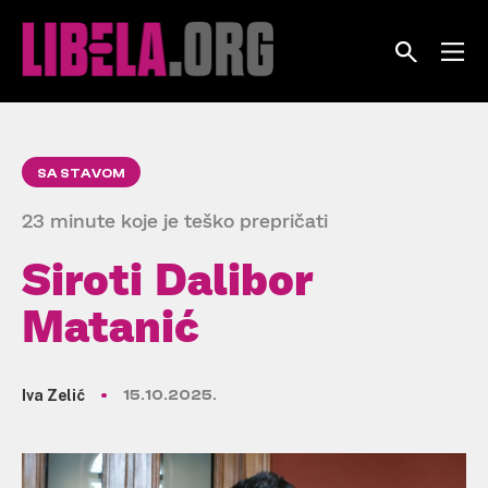
Skip
to
content
SA STAVOM
23 minute koje je teško prepričati
Siroti Dalibor
Matanić
Iva Zelić
15.10.2025.