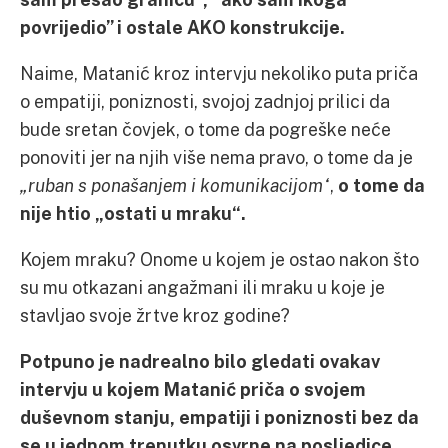
povrijedio” i ostale AKO konstrukcije.
Naime, Matanić kroz intervju nekoliko puta priča
o empatiji, poniznosti, svojoj zadnjoj prilici da
bude sretan čovjek, o tome da pogreške neće
ponoviti jer na njih više nema pravo, o tome da je
„ruban s ponašanjem i komunikacijom“
,
o tome da
nije htio „ostati u mraku“.
Kojem mraku? Onome u kojem je ostao nakon što
su mu otkazani angažmani ili mraku u koje je
stavljao svoje žrtve kroz godine?
Potpuno je nadrealno bilo gledati ovakav
intervju u kojem Matanić priča o svojem
duševnom stanju, empatiji i poniznosti bez da
se u jednom trenutku osvrne na posljedice