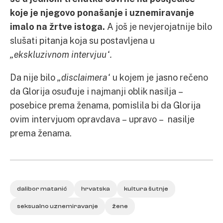
koje je njegovo ponašanje i uznemiravanje
imalo na žrtve istoga.
A još je nevjerojatnije bilo
slušati pitanja koja su postavljena u
„ekskluzivnom intervjuu“.
Da nije bilo
„disclaimera“
u kojem je jasno rečeno
da Glorija osuđuje i najmanji oblik nasilja –
posebice prema ženama, pomislila bi da Glorija
ovim intervjuom opravdava – upravo – nasilje
prema ženama.
dalibor matanić
hrvatska
kultura šutnje
seksualno uznemiravanje
žene