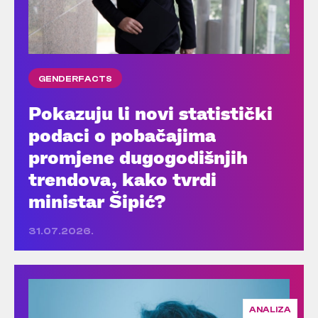
GENDERFACTS
Pokazuju li novi statistički
podaci o pobačajima
promjene dugogodišnjih
trendova, kako tvrdi
ministar Šipić?
31.07.2026.
ANALIZA