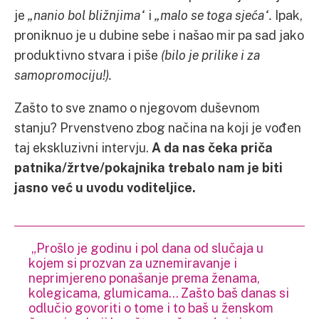
je
„nanio bol bližnjima“
i
„malo se toga sjeća“.
Ipak,
proniknuo je u dubine sebe i našao mir pa sad jako
produktivno stvara i piše
(bilo je prilike i za
samopromociju!).
Zašto to sve znamo o njegovom duševnom
stanju? Prvenstveno zbog načina na koji je vođen
taj ekskluzivni intervju.
A da nas čeka priča
patnika/žrtve/pokajnika trebalo nam je biti
jasno već u uvodu voditeljice.
„Prošlo je godinu i pol dana od slučaja u
kojem si prozvan za uznemiravanje i
neprimjereno ponašanje prema ženama,
kolegicama, glumicama… Zašto baš danas si
odlučio govoriti o tome i to baš u ženskom