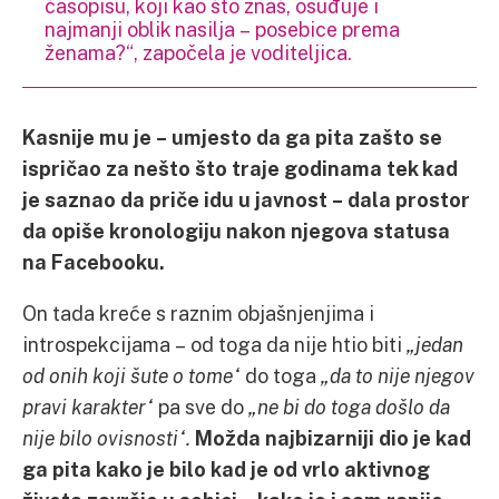
časopisu, koji kao što znaš, osuđuje i
najmanji oblik nasilja – posebice prema
ženama?“, započela je voditeljica.
Kasnije mu je – umjesto da ga pita zašto se
ispričao za nešto što traje godinama tek kad
je saznao da priče idu u javnost – dala prostor
da opiše kronologiju nakon njegova statusa
na Facebooku.
On tada kreće s raznim objašnjenjima i
introspekcijama – od toga da nije htio biti
„jedan
od onih koji šute o tome“
do toga
„da to nije njegov
pravi karakter“
pa sve do
„ne bi do toga došlo da
nije bilo ovisnosti“.
Možda najbizarniji dio je kad
ga pita kako je bilo kad je od vrlo aktivnog