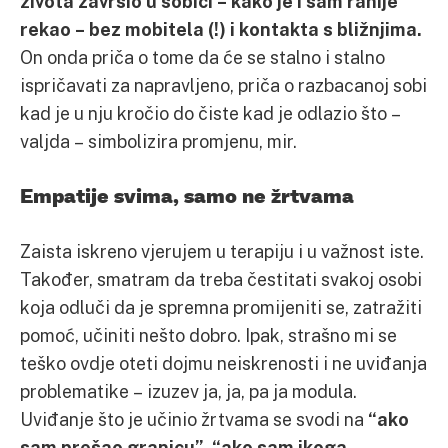
života završio u sobici – kako je i sam ranije
rekao – bez mobitela (!) i kontakta s bližnjima.
On onda priča o tome da će se stalno i stalno
ispričavati za napravljeno, priča o razbacanoj sobi
kad je u nju kročio do čiste kad je odlazio što –
valjda – simbolizira promjenu, mir.
Empatije svima, samo ne žrtvama
Zaista iskreno vjerujem u terapiju i u važnost iste.
Također, smatram da treba čestitati svakoj osobi
koja odluči da je spremna promijeniti se, zatražiti
pomoć, učiniti nešto dobro. Ipak, strašno mi se
teško ovdje oteti dojmu neiskrenosti i ne uviđanja
problematike – izuzev ja, ja, pa ja modula.
Uviđanje što je učinio žrtvama se svodi na
“ako
sam prešao granicu”, “ako sam ikoga