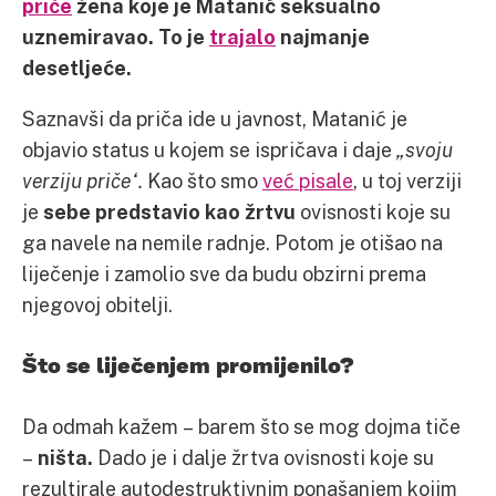
priče
žena koje je Matanić seksualno
uznemiravao.
To je
trajalo
najmanje
desetljeće.
Saznavši da priča ide u javnost, Matanić je
objavio status u kojem se ispričava i daje
„svoju
verziju priče“.
Kao što smo
već pisale
, u toj verziji
je
sebe predstavio kao žrtvu
ovisnosti koje su
ga navele na nemile radnje. Potom je otišao na
liječenje i zamolio sve da budu obzirni prema
njegovoj obitelji.
Što se liječenjem promijenilo?
Da odmah kažem – barem što se mog dojma tiče
–
ništa.
Dado je i dalje žrtva ovisnosti koje su
rezultirale autodestruktivnim ponašanjem kojim