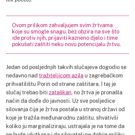
Ovom prilikom zahvaljujem svim žrtvama
koje su smogle snagu, bez obzira na sve što
ide protiv njih, prijaviti kazneno djelo i time
pokušati zaštiti neku novu potencijalu žrtvu.
Jedan od posljednjih takvih slučajeva dogodio se
nedavno nad
tražiteljicom azila
u zagrebačkom
prihvatilištu Porin od strane zaštitara. I taj je
slučaj trebao biti
zataškan
, no žrtva je pronašla
način da dođe do javnosti. Uz sve posljedice
silovanja čija je žrtva postala u stranoj državi od
koje je tražila međunarodnu zaštitu, shvativši
koliko ju marginaliziraju, ustrajala je na tome da
ne bude ušutkana i da silovatelj ne dobije priliku