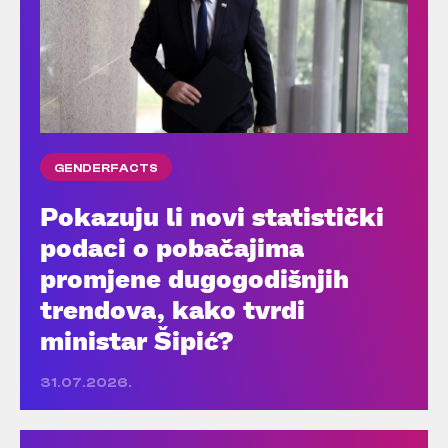
GENDERFACTS
Pokazuju li novi statistički
podaci o pobačajima
promjene dugogodišnjih
trendova, kako tvrdi
ministar Šipić?
31.07.2026.