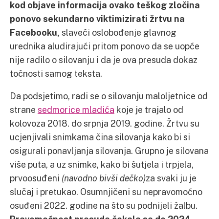
kod objave informacija ovako teškog zločina
ponovo sekundarno viktimizirati žrtvu na
Facebooku,
slaveći oslobođenje glavnog
urednika aludirajući pritom ponovo da se uopće
nije radilo o silovanju i da je ova presuda dokaz
točnosti samog teksta.
Da podsjetimo, radi se o silovanju maloljetnice od
strane
sedmorice mladića
koje je trajalo od
kolovoza 2018. do srpnja 2019. godine. Žrtvu su
ucjenjivali snimkama čina silovanja kako bi si
osigurali ponavljanja silovanja. Grupno je silovana
više puta, a uz snimke, kako bi šutjela i trpjela,
prvoosuđeni
(navodno bivši dečko)
za svaki ju je
slučaj i pretukao. Osumnjičeni su nepravomoćno
osuđeni 2022. godine na što su podnijeli žalbu.