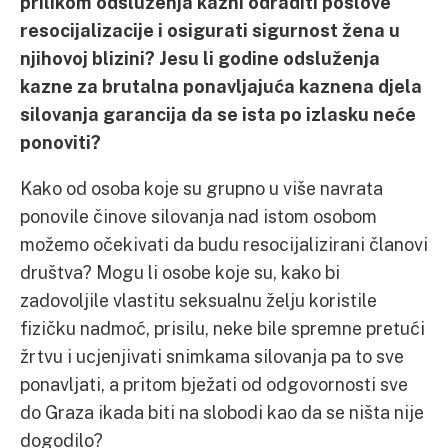
prilikom odsluženja kazni odraditi poslove
resocijalizacije i osigurati sigurnost žena u
njihovoj blizini?
Jesu li godine odsluženja
kazne za brutalna ponavljajuća kaznena djela
silovanja garancija da se ista po izlasku neće
ponoviti?
Kako od osoba koje su grupno u više navrata
ponovile činove silovanja nad istom osobom
možemo očekivati da budu resocijalizirani članovi
društva? Mogu li osobe koje su, kako bi
zadovoljile vlastitu seksualnu želju koristile
fizičku nadmoć, prisilu, neke bile spremne pretući
žrtvu i ucjenjivati snimkama silovanja pa to sve
ponavljati, a pritom bježati od odgovornosti sve
do Graza ikada biti na slobodi kao da se ništa nije
dogodilo?