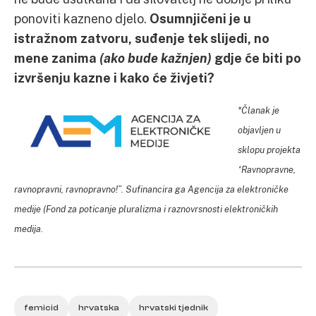
ponoviti kazneno djelo.
Osumnjičeni je u
istražnom zatvoru, suđenje tek slijedi, no
mene zanima
(ako bude kažnjen)
gdje će biti po
izvršenju kazne i kako će živjeti?
*Članak je
objavljen u
sklopu projekta
“Ravnopravne,
ravnopravni, ravnopravno!”. Sufinancira ga Agencija za elektroničke
medije (Fond za poticanje pluralizma i raznovrsnosti elektroničkih
medija
.
femicid
hrvatska
hrvatski tjednik