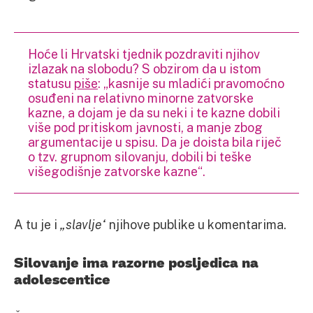
Hoće li Hrvatski tjednik pozdraviti njihov
izlazak na slobodu? S obzirom da u istom
statusu
piše
: „kasnije su mladići pravomoćno
osuđeni na relativno minorne zatvorske
kazne, a dojam je da su neki i te kazne dobili
više pod pritiskom javnosti, a manje zbog
argumentacije u spisu. Da je doista bila riječ
o tzv. grupnom silovanju, dobili bi teške
višegodišnje zatvorske kazne“.
A tu je i
„slavlje“
njihove publike u komentarima.
Silovanje ima razorne posljedica na
adolescentice