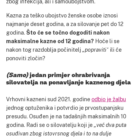
zbog infekcija, ali i samoubojstvom.
Kazna za teško ubojstvo ženske osobe iznosi
najmanje deset godina, a za silovanje pet do 12
godina.
Što će se točno dogoditi nakon
maksimalne kazne od 12 godina?
Hoće li se
nakon tog razdoblja počinitelj
„popraviti“
ili će
ponoviti zločin?
(Samo)
jedan primjer ohrabrivanja
silovatelja na ponavljanje kaznenog djela
Vrhovni kazneni sud 2021. godine
odbio je žalbu
jednog optuženika i potvrdio je prvostupanjsku
presudu. Osuđen je na tadašnjih maksimalnih 10
godina. Radi se o silovatelju koji je
„već dva puta
osuđivan zbog istovrsnog djela i to na dulje