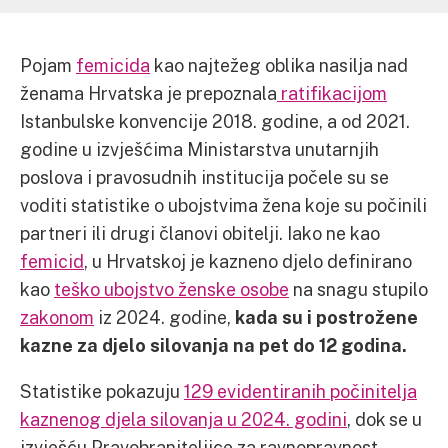
Pojam
femicida
kao najtežeg oblika nasilja nad
ženama Hrvatska je prepoznala
ratifikacijom
Istanbulske konvencije 2018. godine, a od 2021.
godine u izvješćima Ministarstva unutarnjih
poslova i pravosudnih institucija počele su se
voditi statistike o ubojstvima žena koje su počinili
partneri ili drugi članovi obitelji. Iako ne kao
femicid
, u Hrvatskoj je kazneno djelo definirano
kao
teško ubojstvo ženske osobe
na snagu stupilo
zakonom
iz 2024. godine,
kada su i postrožene
kazne za djelo silovanja na pet do 12 godina.
Statistike pokazuju
129 evidentiranih počinitelja
kaznenog djela silovanja u 2024. godini
, dok se u
izvješću Pravobraniteljice za ravnopravnost