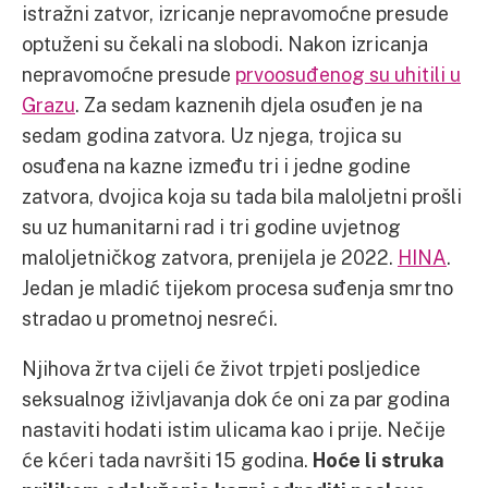
istražni zatvor, izricanje nepravomoćne presude
optuženi su čekali na slobodi. Nakon izricanja
nepravomoćne presude
prvoosuđenog su uhitili u
Grazu
. Za sedam kaznenih djela osuđen je na
sedam godina zatvora. Uz njega, trojica su
osuđena na kazne između tri i jedne godine
zatvora, dvojica koja su tada bila maloljetni prošli
su uz humanitarni rad i tri godine uvjetnog
maloljetničkog zatvora, prenijela je 2022.
HINA
.
Jedan je mladić tijekom procesa suđenja smrtno
stradao u prometnoj nesreći.
Njihova žrtva cijeli će život trpjeti posljedice
seksualnog iživljavanja dok će oni za par godina
nastaviti hodati istim ulicama kao i prije. Nečije
će kćeri tada navršiti 15 godina.
Hoće li struka