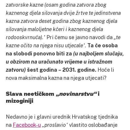
zatvorske kazne (osam godina zatvora zbog
kaznenog djela silovanja dvije žrtve te jedinstvena
kazna zatvora deset godina zbog kaznenog djela
silovanja maloljetne kćeri i kaznenog djela
rodooskvrnuća).“
Pri čemu se javno navodi da
„te
kazne očito na njega nisu utjecale“.
Ta će osoba
na slobodi ponovno biti za
(u najboljem slučaju,
u obzirom na uračunato vrijeme u istražnom
zatvoru)
šest godina – 2031. godine.
Hoće li
nova maksimalna kazna na njega utjecati?
Slava neetičkom
„novinarstvu“
i
mizoginiji
Nedavno je i glavni urednik Hrvatskog tjednika
na
Facebook-u
„proslavio“
vlastito oslobađanje