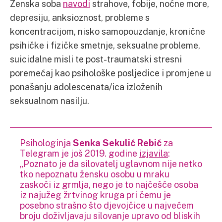
Ženska soba
navodi
strahove, fobije, noćne more,
depresiju, anksioznost, probleme s
koncentracijom, nisko samopouzdanje, kronične
psihičke i fizičke smetnje, seksualne probleme,
suicidalne misli te post-traumatski stresni
poremećaj kao psihološke posljedice i promjene u
ponašanju adolescenata/ica izloženih
seksualnom nasilju.
Psihologinja
Senka Sekulić Rebić
za
Telegram je još 2019. godine
izjavila
:
„Poznato je da silovatelj uglavnom nije netko
tko nepoznatu žensku osobu u mraku
zaskoči iz grmlja, nego je to najčešće osoba
iz najužeg žrtvinog kruga pri čemu je
posebno strašno što djevojčice u najvećem
broju doživljavaju silovanje upravo od bliskih