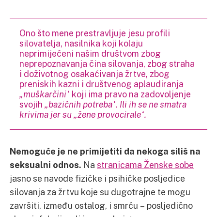
Ono što mene prestravljuje jesu profili
silovatelja, nasilnika koji kolaju
neprimijećeni našim društvom zbog
neprepoznavanja čina silovanja, zbog straha
i doživotnog osakaćivanja žrtve, zbog
preniskih kazni i društvenog aplaudiranja
„muškarčini“
koji ima pravo na zadovoljenje
svojih
„bazičnih potreba“. Ili ih se ne smatra
krivima jer su „žene provocirale“.
Nemoguće je ne primijetiti da nekoga siliš na
seksualni odnos.
Na
stranicama Ženske sobe
jasno se navode fizičke i psihičke posljedice
silovanja za žrtvu koje su dugotrajne te mogu
završiti, između ostalog, i smrću – posljedično