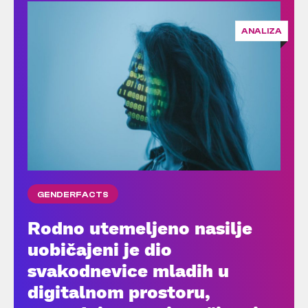
ANALIZA
GENDERFACTS
Rodno utemeljeno nasilje
uobičajeni je dio
svakodnevice mladih u
digitalnom prostoru,