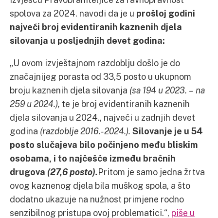
spolova za 2024. navodi da je u
prošloj godini
najveći broj evidentiranih kaznenih djela
silovanja u posljednjih devet godina:
„U ovom izvještajnom razdoblju došlo je do
značajnijeg porasta od 33,5 posto u ukupnom
broju kaznenih djela silovanja
(sa 194 u 2023. – na
259 u 2024.),
te je broj evidentiranih kaznenih
djela silovanja u 2024., najveći u zadnjih devet
godina
(razdoblje 2016.-2024.).
Silovanje je u 54
posto slučajeva bilo počinjeno među bliskim
osobama, i to najčešće između bračnih
drugova
(27,6 posto).
Pritom je samo jedna žrtva
ovog kaznenog djela bila muškog spola, a što
dodatno ukazuje na nužnost primjene rodno
senzibilnog pristupa ovoj problematici.“,
piše u