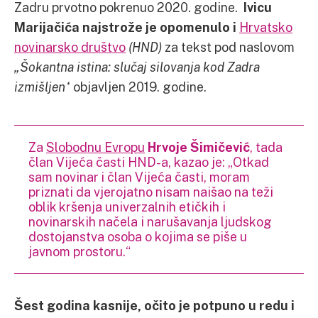
Zadru prvotno pokrenuo 2020. godine.
Ivicu
Marijačića najstrože je opomenulo i
Hrvatsko
novinarsko društvo
(HND)
za tekst pod naslovom
„Šokantna istina: slučaj silovanja kod Zadra
izmišljen“
objavljen 2019. godine.
Za
Slobodnu Evropu
Hrvoje Šimičević
, tada
član Vijeća časti HND-a, kazao je: „Otkad
sam novinar i član Vijeća časti, moram
priznati da vjerojatno nisam naišao na teži
oblik kršenja univerzalnih etičkih i
novinarskih načela i narušavanja ljudskog
dostojanstva osoba o kojima se piše u
javnom prostoru.“
Šest godina kasnije, očito je potpuno u redu i