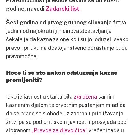
Pravomoćnost presude čekala se do 2024.
godine, navodi
Zadarski list
.
Šest godina od prvog grupnog silovanja
žrtva
jednih od najokrutnijih činova zlostavljanja
čekala je da kazna za one koji su joj oduzeli svako
pravo i priliku na dostojanstveno odrastanje budu
pravomoćna.
Hoće li se što nakon odsluženja kazne
promijeniti?
Iako je javnost u startu bila
zgrožena
samim
kaznenim djelom te prvotnim puštanjem mladića
da se brane sa slobode uz zabranu približavanja
žrtvi pa su pod pritiskom javnosti i prosvjeda pod
sloganom
„Pravda za djevojčice“
vraćeni tada u