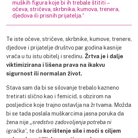
muških figura koje bi ih trebale štititi –
očeva, stričeva, skrbnika, kumova, trenera,
djedova ili prisnih prijatelja.“
Te iste očeve, stričeve, skrbnike, kumove, trenere,
djedove i prijatelje društvo par godina kasnije
vraća u tu istu obitelj i sredinu.
Žrtva je i dalje
viktimizirana i lišena prava na ikakvu
sigurnost ili normalan život.
Stava sam da bi se silovanje trebalo kazneno
tretirati slično kao i femicid, s obzirom na
posljedice koje trajno ostavlja na žrtvama. Možda
bi se tada poslala muškarcima jasna poruka da
žena nije
„sredstvo zadovoljenja potreba ni
igračka“,
te da
korištenje sile i moći s ciljem