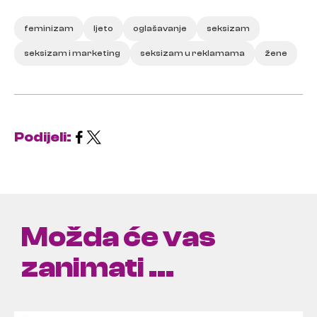
feminizam
ljeto
oglašavanje
seksizam
seksizam i marketing
seksizam u reklamama
žene
Podijeli:
Možda će vas
zanimati ...