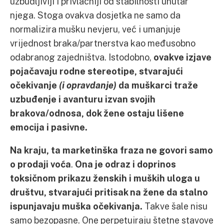
uzbudljiviji i privlačniji od stabilnosti unutar
njega. Stoga ovakva dosjetka ne samo da
normalizira mušku nevjeru, već i umanjuje
vrijednost braka/partnerstva kao međusobno
odabranog zajedništva. Istodobno,
ovakve izjave
pojačavaju rodne stereotipe, stvarajući
očekivanje
(i opravdanje)
da muškarci traže
uzbuđenje i avanturu izvan svojih
brakova/odnosa, dok žene ostaju lišene
emocija i pasivne.
Na kraju, ta marketinška fraza ne govori samo
o prodaji voća
.
Ona je odraz i doprinos
toksičnom prikazu ženskih i muških uloga u
društvu, stvarajući pritisak na žene da stalno
ispunjavaju muška očekivanja.
Takve šale nisu
samo bezopasne. One perpetuiraju štetne stavove