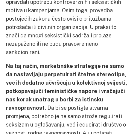
opravdali upotrebu kontroverznih i seksističkih
motiva u kampanjama. Osim toga, provedba
postojećih zakona često ovisi o pritužbama
potrošača ili civilnih organizacija. U praksi to
znači da mnogi seksistički sadržaji prolaze
nezapaženo ili ne budu pravovremeno
sankcionirani.
Na taj način, marketinške strategije ne samo
da nastavljaju perpetuirati štetne stereotipe,
već ih dodatno učvršćuju u kolektivnoj svijesti,
potkopavajući feminističke napore i vraćajući
nas korak unatrag u borbi za istinsku
ravnopravnost.
Da bi se postigla stvarna
promjena, potrebno je ne samo strože regulirati
seksizam u oglašavanju, već i educirati društvo o
važnosti rodne ravnopravnosti. Ali i poticati