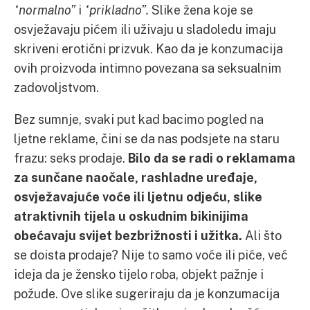
“normalno”
i
“prikladno”.
Slike žena koje se
osvježavaju pićem ili uživaju u sladoledu imaju
skriveni erotični prizvuk. Kao da je konzumacija
ovih proizvoda intimno povezana sa seksualnim
zadovoljstvom.
Bez sumnje, svaki put kad bacimo pogled na
ljetne reklame, čini se da nas podsjete na staru
frazu: seks prodaje.
Bilo da se radi o reklamama
za sunčane naočale, rashladne uređaje,
osvježavajuće voće ili ljetnu odjeću,
slike
atraktivnih tijela u oskudnim bikinijima
obećavaju svijet bezbrižnosti i užitka.
Ali što
se doista prodaje? Nije to samo voće ili piće, već
ideja da je žensko tijelo roba, objekt pažnje i
požude. Ove slike sugeriraju da je konzumacija