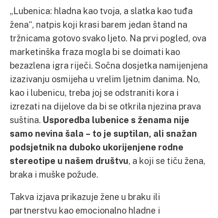
„Lubenica: hladna kao tvoja, a slatka kao tuđa
žena“, natpis koji krasi barem jedan štand na
tržnicama gotovo svako ljeto. Na prvi pogled, ova
marketinška fraza mogla bi se doimati kao
bezazlena igra riječi. Sočna dosjetka namijenjena
izazivanju osmijeha u vrelim ljetnim danima. No,
kao i lubenicu, treba joj se odstraniti kora i
izrezati na dijelove da bi se otkrila njezina prava
suština.
Usporedba lubenice s ženama nije
samo nevina šala – to je suptilan, ali snažan
podsjetnik na duboko ukorijenjene rodne
stereotipe u našem društvu
, a koji se tiču žena,
braka i muške požude.
Takva izjava prikazuje žene u braku ili
partnerstvu kao emocionalno hladne i