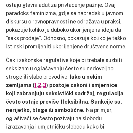
ostaju glavni adut za privlačenje pažnje. Ovaj
paradoks feminizma, gdje se napredak u javnom
diskursu o ravnopravnosti ne odražava u praksi,
pokazuje koliko je duboko ukorijenjena ideja da
“seks prodaje“. Odnosno, pokazuje koliko je teško
istinski promijeniti ukorijenjene društvene norme.
Čak i zakonske regulative koje bi trebale suzbiti
seksizam u oglašavanju često su nedovoljno
stroge ili slabo provodive.
Iako u nekim
zemljama (
1
,
2
,
3
) postoje zakoni i smjernice
koji zabranjuju seksistički sadržaj, regulacija
često ostaje previše fleksibilna
.
Sankcije su,
nerijetko, blage ili simbolične.
Na primjer,
oglašivači se često pozivaju na slobodu
izražavanja i umjetničku slobodu kako bi