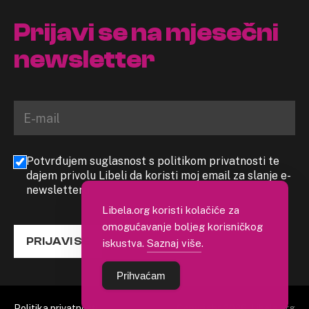
Prijavi se na mjesečni
newsletter
Potvrđujem suglasnost s politikom privatnosti te
dajem privolu Libeli da koristi moj email za slanje e-
newslettera
Libela.org koristi kolačiće za
omogućavanje boljeg korisničkog
PRIJAVI SE
iskustva.
Saznaj više
.
Prihvaćam
Politika privatnosti
Copyright 2026. Libela.org