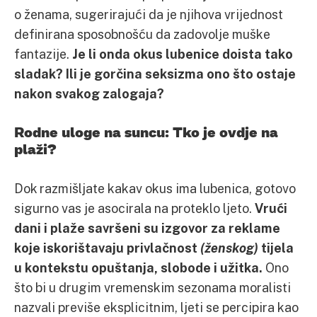
o ženama, sugerirajući da je njihova vrijednost
definirana sposobnošću da zadovolje muške
fantazije.
Je li onda okus lubenice doista tako
sladak? Ili je gorčina seksizma ono što ostaje
nakon svakog zalogaja?
Rodne uloge na suncu: Tko je ovdje na
plaži?
Dok razmišljate kakav okus ima lubenica, gotovo
sigurno vas je asocirala na proteklo ljeto.
Vrući
dani i plaže savršeni su izgovor za reklame
koje iskorištavaju privlačnost
(ženskog)
tijela
u kontekstu opuštanja, slobode i užitka.
Ono
što bi u drugim vremenskim sezonama moralisti
nazvali previše eksplicitnim, ljeti se percipira kao