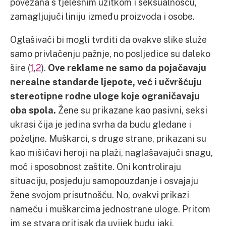
povezana s tjelesnim užitkom i seksualnošću,
zamagljujući liniju između proizvoda i osobe.
Oglašivači bi mogli tvrditi da ovakve slike služe
samo privlačenju pažnje, no posljedice su daleko
šire (
1
,
2
).
Ove reklame ne samo da pojačavaju
nerealne standarde ljepote, već i učvršćuju
stereotipne rodne uloge koje ograničavaju
oba spola.
Žene su prikazane kao pasivni, seksi
ukrasi čija je jedina svrha da budu gledane i
poželjne. Muškarci, s druge strane, prikazani su
kao mišićavi heroji na plaži, naglašavajući snagu,
moć i sposobnost zaštite. Oni kontroliraju
situaciju, posjeduju samopouzdanje i osvajaju
žene svojom prisutnošću. No, ovakvi prikazi
nameću i muškarcima jednostrane uloge. Pritom
im se stvara pritisak da uvijek budu jaki,