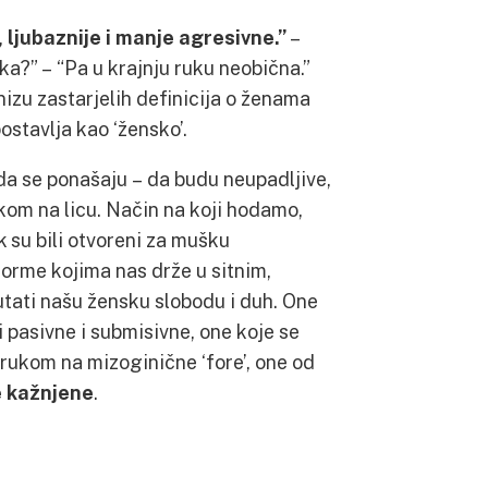
, ljubaznije i manje agresivne.”
–
ka?” – “Pa u krajnju ruku neobična.”
nizu zastarjelih definicija o ženama
postavlja kao ‘žensko’.
da se ponašaju – da budu neupadljive,
kom na licu. Način na koji hodamo,
k su bili otvoreni za mušku
norme kojima nas drže u sitnim,
utati našu žensku slobodu i duh. One
ti pasivne i submisivne, one koje se
 rukom na mizoginične ‘fore’, one od
e kažnjene
.