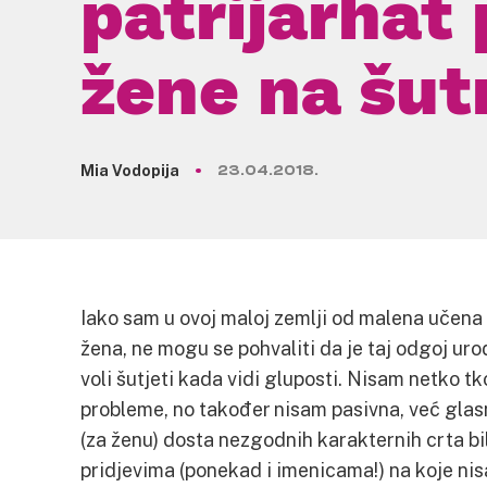
patrijarhat 
žene na šut
Mia Vodopija
23.04.2018.
Iako sam u ovoj maloj zemlji od malena učen
žena, ne mogu se pohvaliti da je taj odgoj ur
voli šutjeti kada vidi gluposti. Nisam netko tko
probleme, no također nisam pasivna, već glasn
(za ženu) dosta nezgodnih karakternih crta b
pridjevima (ponekad i imenicama!) na koje ni