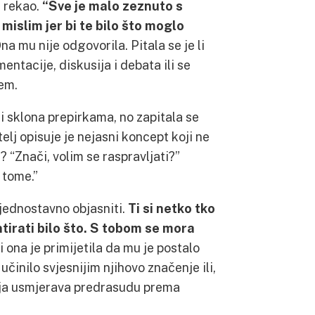
e rekao.
“Sve je malo zeznuto s
mislim jer bi te bilo što moglo
na mu nije odgovorila. Pitala se je li
mentacije, diskusija i debata ili se
žem.
li sklona prepirkama, no zapitala se
atelj opisuje je nejasni koncept koji ne
 “Znači, volim se raspravljati?”
o tome.”
 jednostavno objasniti.
Ti si netko tko
ntirati bilo što. S tobom se mora
i ona je primijetila da mu je postalo
učinilo svjesnijim njihovo značenje ili,
koja usmjerava predrasudu prema