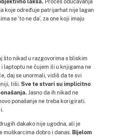
 objektivno lakša.
Proces odučavanja
a koje određuje patrijarhat nije lagan
jima se ‘to ne da’, za one koji imaju
aj što nikad u razgovorima s bliskim
i i laptoptu ne čujem ili u knjigama ne
, daj se unormali, vidiš da te svi
iji, tiši.
Sve te stvari su implicitno
 ponašanja.
Jasno da ih nikad ne
vo ponašanje ne treba korigirati.
i.
 drugih dakako nije ugodna, ali je
 je muškarcima dobro i danas.
Bijelom