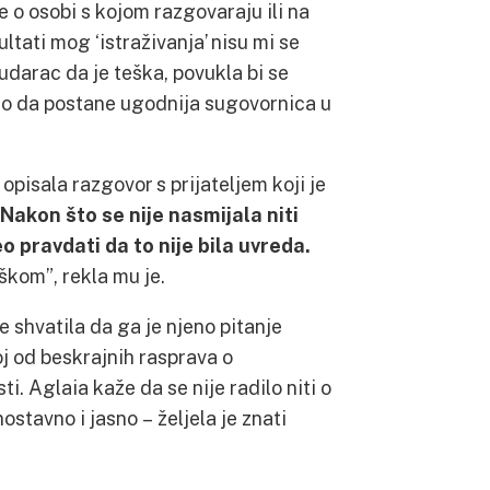
je o osobi s kojom razgovaraju ili na
ultati mog ‘istraživanja’ nisu mi se
udarac da je teška, povukla bi se
ako da postane ugodnija sugovornica u
opisala razgovor s prijateljem koji je
Nakon što se nije nasmijala niti
pravdati da to nije bila uvreda.
škom”, rekla mu je.
 shvatila da ga je njeno pitanje
oj od beskrajnih rasprava o
ti. Aglaia kaže da se nije radilo niti o
nostavno i jasno – željela je znati