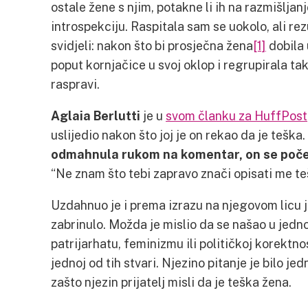
ostale žene s njim, potakne li ih na razmišljan
introspekciju. Raspitala sam se uokolo, ali rez
svidjeli: nakon što bi prosječna žena
[1]
dobila 
poput kornjačice u svoj oklop i regrupirala t
raspravi.
Aglaia Berlutti
je u
svom članku za HuffPost
uslijedio nakon što joj je on rekao da je teška.
odmahnula rukom na komentar, on se počeo 
“Ne znam što tebi zapravo znači opisati me te
Uzdahnuo je i prema izrazu na njegovom licu je
zabrinulo. Možda je mislio da se našao u jedn
patrijarhatu, feminizmu ili političkoj korektnos
jednoj od tih stvari. Njezino pitanje je bilo jed
zašto njezin prijatelj misli da je teška žena.