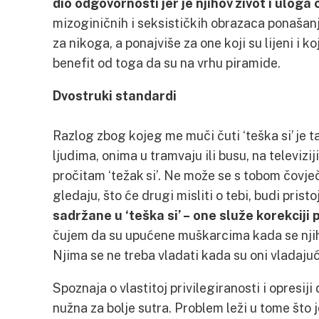
dio odgovornosti jer je njihov život i uloga
mizoginičnih i seksističkih obrazaca ponašanj
za nikoga, a ponajviše za one koji su lijeni i ko
benefit od toga da su na vrhu piramide.
Dvostruki standardi
Razlog zbog kojeg me muči čuti ‘teška si’ je t
ljudima, onima u tramvaju ili busu, na televizij
pročitam ‘težak si’. Ne može se s tobom čovječe
gledaju, što će drugi misliti o tebi, budi pristojn
sadržane u ‘teška si’ – one služe korekciji
čujem da su upućene muškarcima kada se njiho
Njima se ne treba vladati kada su oni vladajuć
Spoznaja o vlastitoj privilegiranosti i opresiji
nužna za bolje sutra. Problem leži u tome što