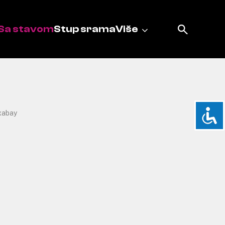
Sa stavom
Stup srama
Više
xabay