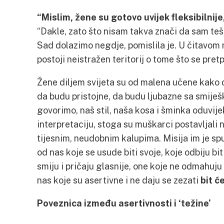
“Mislim, žene su gotovo uvijek fleksibilnije
“Dakle, zato što nisam takva znači da sam teš
Sad dolazimo negdje, pomislila je. U čitavom 
postoji neistražen teritorij o tome što se pret
Žene diljem svijeta su od malena učene kako 
da budu pristojne, da budu ljubazne sa smiješ
govorimo, naš stil, naša kosa i šminka oduvije
interpretaciju, stoga su muškarci postavljali 
tijesnim, neudobnim kalupima. Misija im je sp
od nas koje se usude biti svoje, koje odbiju bi
smiju i pričaju glasnije, one koje ne odmahuju
nas koje su asertivne i ne daju se zezati
bit ć
Poveznica između asertivnosti i ‘težine’