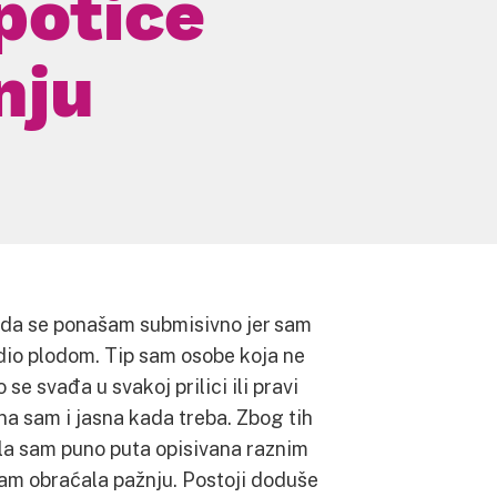
potiče
nju
a da se ponašam submisivno jer sam
odio plodom. Tip sam osobe koja ne
 se svađa u svakoj prilici ili pravi
a sam i jasna kada treba. Zbog tih
ila sam puno puta opisivana raznim
sam obraćala pažnju. Postoji doduše