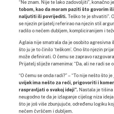
“Ne znam. Nije te lako zadovoljiti”, konačno j
tobom, kao da moram paziti što govorim ili 
naljutiti ili povrijediti.
Teško te je shvatiti”. O
se njezin prijatelj referirao na njezin stil argu
radilo o nečem dubljem, kompliciranijem i te
Aglaia nije smatrala da je osobito agresivna i
što ju je to činilo ‘teškom’. Ono što njezin prij
može definirati. O čemu se zapravo razgovara?
Prijatelj sliježe ramenima: “Da, ali ne radi se 
“O čemu se onda radi?” – “To nije nešto što je
uvijek ima nešto za reći, prigovoriti i kome
raspravljati o svakoj ideji”.
Nastala je tišina 
neugodno te da je izlaganje cijelog niza ideja 
što je još više zbunjujuće, određenu logiku 
nečem čvršćem i dubljem.