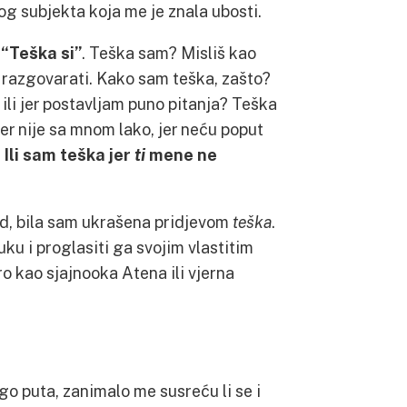
g subjekta koja me je znala ubosti.
:
“Teška si”
. Teška sam? Misliš kao
 razgovarati. Kako sam teška, zašto?
 ili jer postavljam puno pitanja? Teška
er nije sa mnom lako, jer neću poput
?
Ili sam teška jer
ti
mene ne
ad, bila sam ukrašena pridjevom
teška
.
ku i proglasiti ga svojim vlastitim
ro kao sjajnooka Atena ili vjerna
go puta, zanimalo me susreću li se i