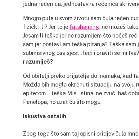
jedna rečenica, jednostavna rečenica skriveno
Mnogo puta u svom životu sam čula rečenicu
fizički ili? Jer to je
fatshaming
, ne možeš tako
Jesam li teška jer ne razumijem što hoćeš reći
sam jer postavljam teška pitanja? Teška sam j
submisivnog psa sjesti, leći i praviti se mrtva
razumiješ?
Od obitelji preko prijatelja do momaka, kad t
Možda bih mogla okrenuti situaciju na svoju ru
epitetom – teška Mia. Istina, ne zvuči baš dob
Penelopa, no uzet ću što mogu.
Iskustva ostalih
Zbog toga što sam taj opisni pridjev čula mno