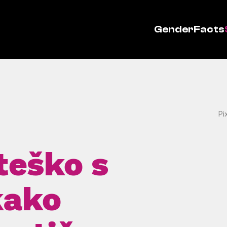
GenderFacts
Pi
teško s
kako