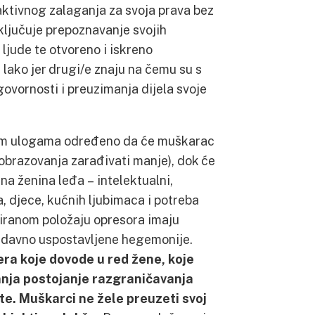
 aktivnog zalaganja za svoja prava bez
ključuje prepoznavanje svojih
ljude te otvoreno i iskreno
 lako jer drugi/e znaju na čemu su s
ovornosti i preuzimanja dijela svoje
dnim ulogama određeno da će muškarac
 obrazovanja zarađivati manje), dok će
 ženina leđa – intelektualni,
a, djece, kućnih ljubimaca i potreba
egiranom položaju opresora imaju
v davno uspostavljene hegemonije.
ra koje dovode u red žene, koje
anja postojanje razgraničavanja
te. Muškarci ne žele preuzeti svoj