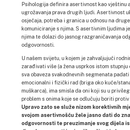
Psihologija definira asertivnost kao vještinu
ugrožavanja prava drugih ljudi. Asertivnost u
osjećaja, potreba i granica u odnosu na druge 
komuniciranje s njima. S asertivnim ljudima je
njima te dolazi do jasnog razgraničavanja odg
odgovornosti.
U našem svijetu, u kojem je zahvaljujući ro
zarađivati više (a žena usprkos istom stupnju
sva obaveza svakodnevnih segmenata padati na
emocionalni i fizički rad (briga oko kuće/stan
muškarca), ima smisla da oni koji su u privil
problem s onima koje se odlučuju boriti proti
Upravo zato se služe nizom korektivnih mje
svojom asertivnošću žele jasno dati do zn
odgovornosti te preuzimanje svog dijela is