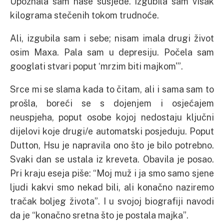
Upoznala sam naše susjede. Izgubila sam višak
kilograma stečenih tokom trudnoće.
Ali, izgubila sam i sebe; nisam imala drugi život
osim Maxa. Pala sam u depresiju. Počela sam
googlati stvari poput ‘mrzim biti majkom'”.
Srce mi se slama kada to čitam, ali i sama sam to
prošla, boreći se s dojenjem i osjećajem
neuspjeha, poput osobe kojoj nedostaju ključni
dijelovi koje drugi/e automatski posjeduju. Poput
Dutton, Hsu je napravila ono što je bilo potrebno.
Svaki dan se ustala iz kreveta. Obavila je posao.
Pri kraju eseja piše: “Moj muž i ja smo samo sjene
ljudi kakvi smo nekad bili, ali konačno naziremo
tračak boljeg života”. I u svojoj biografiji navodi
da je “konačno sretna što je postala majka”.