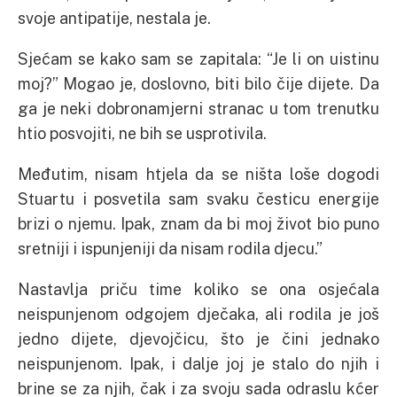
svoje antipatije, nestala je.
Sjećam se kako sam se zapitala: “Je li on uistinu
moj?” Mogao je, doslovno, biti bilo čije dijete. Da
ga je neki dobronamjerni stranac u tom trenutku
htio posvojiti, ne bih se usprotivila.
Međutim, nisam htjela da se ništa loše dogodi
Stuartu i posvetila sam svaku česticu energije
brizi o njemu. Ipak, znam da bi moj život bio puno
sretniji i ispunjeniji da nisam rodila djecu.”
Nastavlja priču time koliko se ona osjećala
neispunjenom odgojem dječaka, ali rodila je još
jedno dijete, djevojčicu, što je čini jednako
neispunjenom. Ipak, i dalje joj je stalo do njih i
brine se za njih, čak i za svoju sada odraslu kćer