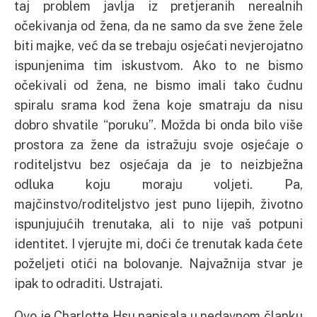
taj problem javlja iz pretjeranih nerealnih
očekivanja od žena, da ne samo da sve žene žele
biti majke, već da se trebaju osjećati nevjerojatno
ispunjenima tim iskustvom. Ako to ne bismo
očekivali od žena, ne bismo imali tako čudnu
spiralu srama kod žena koje smatraju da nisu
dobro shvatile “poruku”. Možda bi onda bilo više
prostora za žene da istražuju svoje osjećaje o
roditeljstvu bez osjećaja da je to neizbježna
odluka koju moraju voljeti. Pa,
majčinstvo/roditeljstvo jest puno lijepih, životno
ispunjujućih trenutaka, ali to nije vaš potpuni
identitet. I vjerujte mi, doći će trenutak kada ćete
poželjeti otići na bolovanje. Najvažnija stvar je
ipak to odraditi. Ustrajati.
Ovo je Charlotte Hsu napisala u nedavnom članku