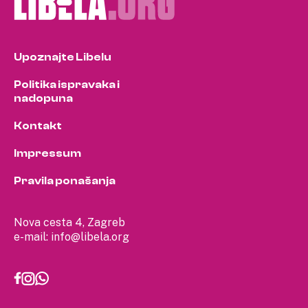
Upoznajte Libelu
Politika ispravaka i
nadopuna
Kontakt
Impressum
Pravila ponašanja
Nova cesta 4, Zagreb
e-mail:
info@libela.org