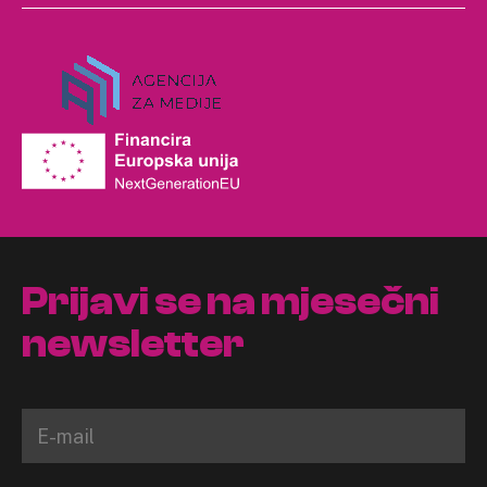
Prijavi se na mjesečni
newsletter