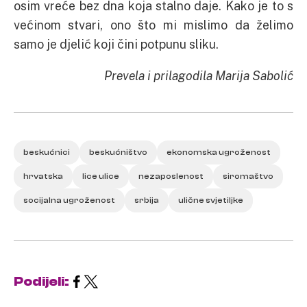
osim vreće bez dna koja stalno daje. Kako je to s
većinom stvari, ono što mi mislimo da želimo
samo je djelić koji čini potpunu sliku.
Prevela i prilagodila Marija Sabolić
beskućnici
beskućništvo
ekonomska ugroženost
hrvatska
lice ulice
nezaposlenost
siromaštvo
socijalna ugroženost
srbija
ulične svjetiljke
Podijeli: