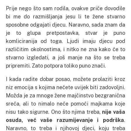
Prije nego što sam rodila, ovakve priče dovodile
bi me do razmišljanja jesu li te žene stvarno
sposobne odgajati djecu. Naravno, sada znam da
je to glupa pretpostavka, stvar je puno
komliciranija od toga. Ljudi imaju djecu pod
različitim okolnostima, i nitko ne zna kako će to
stvarno izgledati, a još manje na što se treba
pripremiti. Zato potpora toliko puno znači.
I kada radite dobar posao, možete prolaziti kroz
niz emocija s kojima nećete uvijek biti zadovoljni.
Možda je za mnoge žene majčinstvo bezgranična
sreća, ali to nimalo neće pomoći majkama koje
nisu tako sigurne. Ono što njima treba,
nije vaša
osuda, već vaše razumijevanje i podrška
.
Naravno, to treba i njihovoj djeci, koju treba