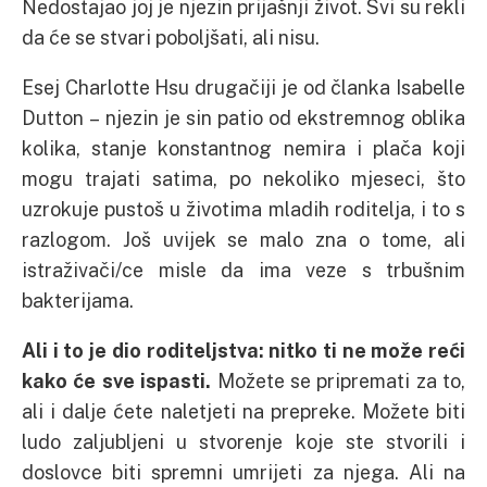
Nedostajao joj je njezin prijašnji život. Svi su rekli
da će se stvari poboljšati, ali nisu.
Esej Charlotte Hsu drugačiji je od članka Isabelle
Dutton – njezin je sin patio od ekstremnog oblika
kolika, stanje konstantnog nemira i plača koji
mogu trajati satima, po nekoliko mjeseci, što
uzrokuje pustoš u životima mladih roditelja, i to s
razlogom. Još uvijek se malo zna o tome, ali
istraživači/ce misle da ima veze s trbušnim
bakterijama.
Ali i to je dio roditeljstva: nitko ti ne može reći
kako će sve ispasti.
Možete se pripremati za to,
ali i dalje ćete naletjeti na prepreke. Možete biti
ludo zaljubljeni u stvorenje koje ste stvorili i
doslovce biti spremni umrijeti za njega. Ali na