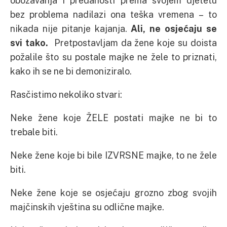
obožavanja i predanosti prema svojem djetetu
bez problema nadilazi ona teška vremena – to
nikada nije pitanje kajanja.
Ali, ne osjećaju se
svi tako.
Pretpostavljam da žene koje su doista
požalile što su postale majke ne žele to priznati,
kako ih se ne bi demoniziralo.
Rasčistimo nekoliko stvari:
Neke žene koje ŽELE postati majke ne bi to
trebale biti.
Neke žene koje bi bile IZVRSNE majke, to ne žele
biti.
Neke žene koje se osjećaju grozno zbog svojih
majčinskih vještina su odlične majke.