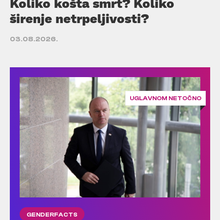
Koliko košta smrt? Koliko
širenje netrpeljivosti?
03.08.2026.
UGLAVNOM NETOČNO
GENDERFACTS