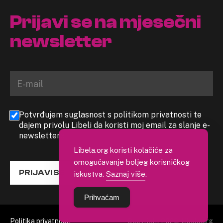
Prijavi se na mjesečni
newsletter
Potvrđujem suglasnost s politikom privatnosti te
dajem privolu Libeli da koristi moj email za slanje e-
newslettera
Libela.org koristi kolačiće za
omogućavanje boljeg korisničkog
PRIJAVI SE
iskustva.
Saznaj više
.
Prihvaćam
Politika privatnosti
Copyright 2026. Libela.org