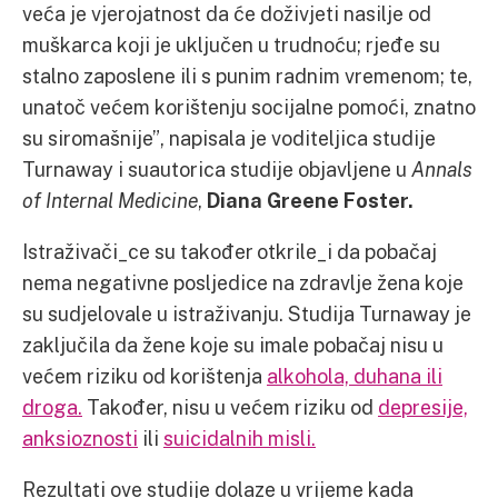
veća je vjerojatnost da će doživjeti nasilje od
muškarca koji je uključen u trudnoću; rjeđe su
stalno zaposlene ili s punim radnim vremenom; te,
unatoč većem korištenju socijalne pomoći, znatno
su siromašnije”, napisala je voditeljica studije
Turnaway i suautorica studije objavljene u
Annals
of Internal Medicine
,
Diana Greene Foster.
Istraživači_ce su također otkrile_i da pobačaj
nema negativne posljedice na zdravlje žena koje
su sudjelovale u istraživanju. Studija Turnaway je
zaključila da žene koje su imale pobačaj nisu u
većem riziku od korištenja
alkohola, duhana ili
droga.
Također, nisu u većem riziku od
depresije,
anksioznosti
ili
suicidalnih misli.
Rezultati ove studije dolaze u vrijeme kada