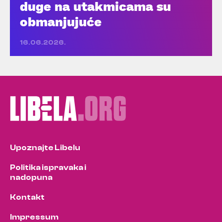
duge na utakmicama su
obmanjujuće
16.06.2026.
Upoznajte Libelu
Politika ispravaka i
nadopuna
Kontakt
Impressum