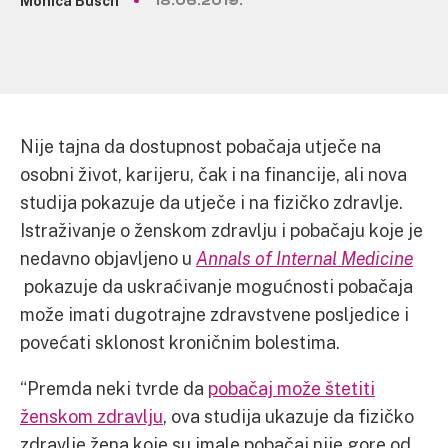
Monica Busch
18.06.2019.
Nije tajna da dostupnost pobačaja utječe na
osobni život, karijeru, čak i na financije, ali nova
studija pokazuje da utječe i na fizičko zdravlje.
Istraživanje o ženskom zdravlju i pobačaju koje je
nedavno objavljeno u
Annals of Internal Medicine
pokazuje da uskraćivanje mogućnosti pobačaja
može imati dugotrajne zdravstvene posljedice i
povećati sklonost kroničnim bolestima.
“Premda neki tvrde da
pobačaj može štetiti
ženskom zdravlju
, ova studija ukazuje da fizičko
zdravlje žena koje su imale pobačaj nije gore od