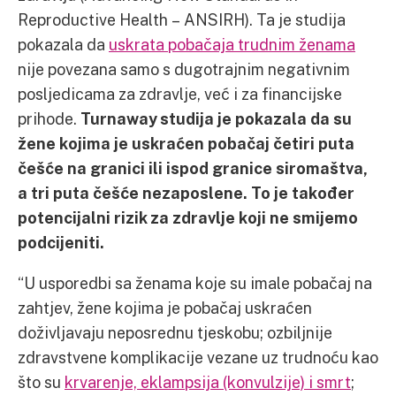
Reproductive Health – ANSIRH). Ta je studija
pokazala da
uskrata pobačaja trudnim ženama
nije povezana samo s dugotrajnim negativnim
posljedicama za zdravlje, već i za financijske
prihode.
Turnaway studija je pokazala da su
žene kojima je uskraćen pobačaj četiri puta
češće na granici ili ispod granice siromaštva,
a tri puta češće nezaposlene. To je također
potencijalni rizik za zdravlje koji ne smijemo
podcijeniti.
“U usporedbi sa ženama koje su imale pobačaj na
zahtjev, žene kojima je pobačaj uskraćen
doživljavaju neposrednu tjeskobu; ozbiljnije
zdravstvene komplikacije vezane uz trudnoću kao
što su
krvarenje, eklampsija (konvulzije) i smrt
;