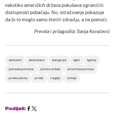
nekoliko američkih država pokušava ograničiti
dostupnost pobačaju. No, istraživanje pokazuje
da bi to moglo samo štetiti zdravlju, a ne pomoći.
Prevela i prilagodila: Sanja Kovačević
aktivisti
aktivizam
beograd
lgbt
lgbtiq
parada ponosa
ponos srbije
povorka ponosa
preko plota
pride
regija
srbija
Podijeli: