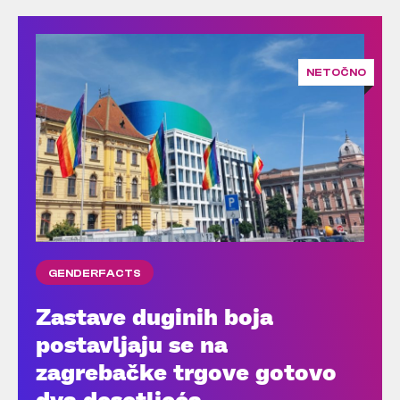
NETOČNO
GENDERFACTS
Zastave duginih boja
postavljaju se na
zagrebačke trgove gotovo
dva desetljeća