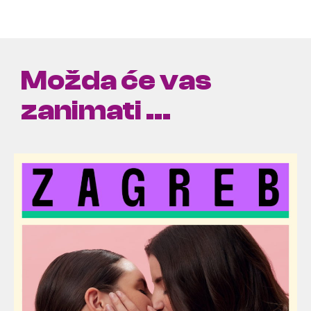
Možda će vas
zanimati ...