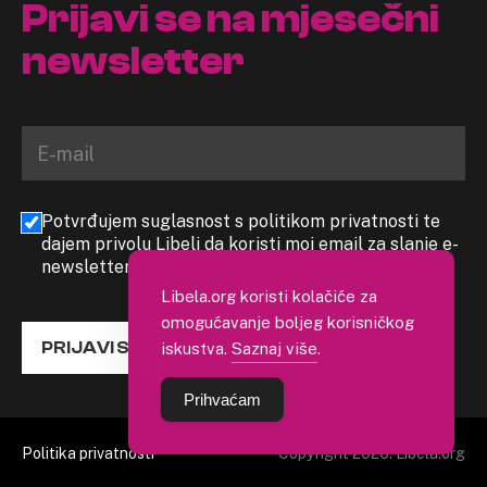
Prijavi se na mjesečni
newsletter
Potvrđujem suglasnost s politikom privatnosti te
dajem privolu Libeli da koristi moj email za slanje e-
newslettera
Libela.org koristi kolačiće za
omogućavanje boljeg korisničkog
iskustva.
Saznaj više
.
PRIJAVI SE
Prihvaćam
Politika privatnosti
Copyright 2026. Libela.org