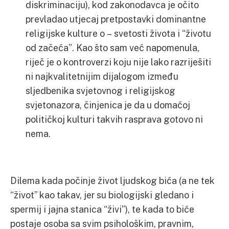
diskriminaciju), kod zakonodavca je očito
prevladao utjecaj pretpostavki dominantne
religijske kulture o – svetosti života i “životu
od začeća”. Kao što sam već napomenula,
riječ je o kontroverzi koju nije lako razriješiti
ni najkvalitetnijim dijalogom između
sljedbenika svjetovnog i religijskog
svjetonazora, činjenica je da u domaćoj
političkoj kulturi takvih rasprava gotovo ni
nema.
Dilema kada počinje život ljudskog bića (a ne tek
“život” kao takav, jer su biologijski gledano i
spermij i jajna stanica “živi”), te kada to biće
postaje osoba sa svim psihološkim, pravnim,