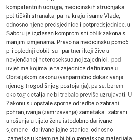
kompetentnih udruga, medicinskih stručnjaka,
političkih stranaka, pa na kraju i same Vlade,
odnosno njene predsjednice i potpredsjednice, u
Saboru je izglasan kompromisni oblik zakona s
manjim izmjenama. Pravo na medicinsku pomoć
pri oplodnji dobili su i partneri koji žive u
nevjenčanoj heteroseksualnoj zajednici, pod
uvjetima kojima je ta zajednica definirana u
Obiteljskom zakonu (vanparnično dokazivanje
njenog trogodišnjeg postojanja), pa se, berem
oko tog detalja ne bi trebalo previše uzrujavati. U
Zakonu su opstale sporne odredbe o zabrani
pohranjivanja (zamrzavanja) zametaka, zabrani
unošenja u tijelo žene istodobno darivane
sjemene i darivane jajne stanice, odnosno
zametka u kojem ne bi bilo genetskog materijala