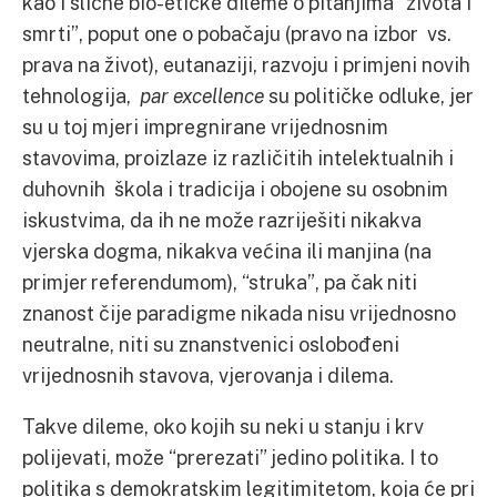
kao i slične bio-etičke dileme o pitanjima “života i
smrti”, poput one o pobačaju (pravo na izbor vs.
prava na život), eutanaziji, razvoju i primjeni novih
tehnologija,
par excellence
su političke odluke, jer
su u toj mjeri impregnirane vrijednosnim
stavovima, proizlaze iz različitih intelektualnih i
duhovnih škola i tradicija i obojene su osobnim
iskustvima, da ih ne može razriješiti nikakva
vjerska dogma, nikakva većina ili manjina (na
primjer referendumom), “struka”, pa čak niti
znanost čije paradigme nikada nisu vrijednosno
neutralne, niti su znanstvenici oslobođeni
vrijednosnih stavova, vjerovanja i dilema.
Takve dileme, oko kojih su neki u stanju i krv
polijevati, može “prerezati” jedino politika. I to
politika s demokratskim legitimitetom, koja će pri