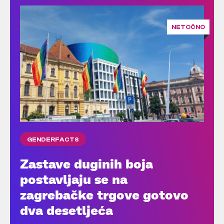
NETOČNO
GENDERFACTS
Zastave duginih boja
postavljaju se na
zagrebačke trgove gotovo
dva desetljeća