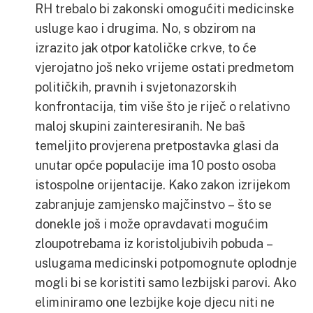
RH trebalo bi zakonski omogućiti medicinske
usluge kao i drugima. No, s obzirom na
izrazito jak otpor katoličke crkve, to će
vjerojatno još neko vrijeme ostati predmetom
političkih, pravnih i svjetonazorskih
konfrontacija, tim više što je riječ o relativno
maloj skupini zainteresiranih. Ne baš
temeljito provjerena pretpostavka glasi da
unutar opće populacije ima 10 posto osoba
istospolne orijentacije. Kako zakon izrijekom
zabranjuje zamjensko majčinstvo – što se
donekle još i može opravdavati mogućim
zloupotrebama iz koristoljubivih pobuda –
uslugama medicinski potpomognute oplodnje
mogli bi se koristiti samo lezbijski parovi. Ako
eliminiramo one lezbijke koje djecu niti ne