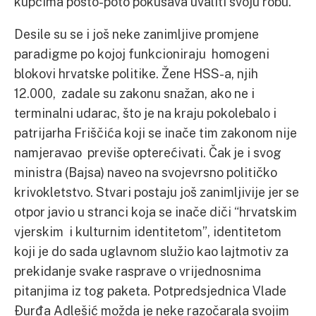
kupcima pošto-poto pokušava uvaliti svoju robu.
Desile su se i još neke zanimljive promjene
paradigme po kojoj funkcioniraju homogeni
blokovi hrvatske politike. Žene HSS-a, njih
12.000, zadale su zakonu snažan, ako ne i
terminalni udarac, što je na kraju pokolebalo i
patrijarha Friščića koji se inače tim zakonom nije
namjeravao previše opterećivati. Čak je i svog
ministra (Bajsa) naveo na svojevrsno političko
krivokletstvo. Stvari postaju još zanimljivije jer se
otpor javio u stranci koja se inače diči “hrvatskim
vjerskim i kulturnim identitetom”, identitetom
koji je do sada uglavnom služio kao lajtmotiv za
prekidanje svake rasprave o vrijednosnima
pitanjima iz tog paketa. Potpredsjednica Vlade
Đurđa Adlešić možda je neke razočarala svojim