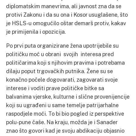
diplomatskim manevrima, ali javnost zna da se
protivi Zakonu i da su ona i Kosor usuglašene, što
je HSLS-u omogućilo oštar demarš protiv, kakav
je primijenila i opozicija.
Po prvi puta organizirane žena upotrijebile su
političku moć u obrani svojih interesa pred
političarima koji s njihovim pravima i potrebama
dilaju poput trgovačkih putnika. Žene su se
konačno počele dogovarati, zagovarati svoje
interese i voditi prave političke bitke sa
balvanima vjerske, kulturne i slične provenijencije
koji su ugrađeni u same temelje patrijarhalne
raspodjele moći. To bi bio pogled iz perspektive
polu-pune čaše. Na kraju, možda je i Sanader
znao što govori kad je svoju abdikaciju objasnio