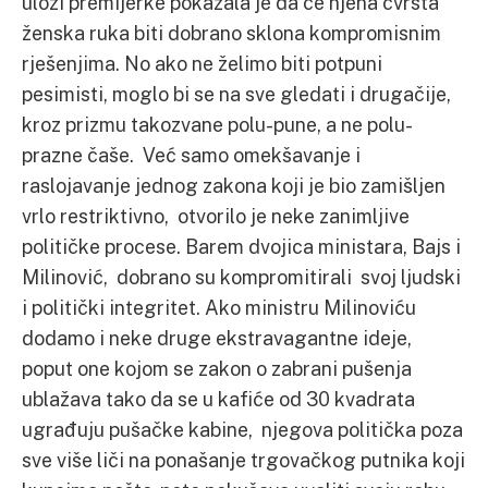
ulozi premijerke pokazala je da će njena čvrsta
ženska ruka biti dobrano sklona kompromisnim
rješenjima. No ako ne želimo biti potpuni
pesimisti, moglo bi se na sve gledati i drugačije,
kroz prizmu takozvane polu-pune, a ne polu-
prazne čaše. Već samo omekšavanje i
raslojavanje jednog zakona koji je bio zamišljen
vrlo restriktivno, otvorilo je neke zanimljive
političke procese. Barem dvojica ministara, Bajs i
Milinović, dobrano su kompromitirali svoj ljudski
i politički integritet. Ako ministru Milinoviću
dodamo i neke druge ekstravagantne ideje,
poput one kojom se zakon o zabrani pušenja
ublažava tako da se u kafiće od 30 kvadrata
ugrađuju pušačke kabine, njegova politička poza
sve više liči na ponašanje trgovačkog putnika koji