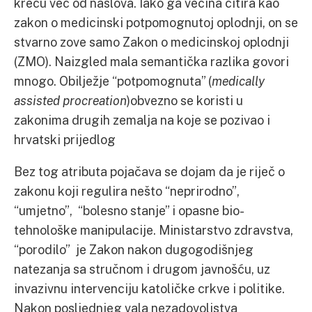
kreću već od naslova. Iako ga većina citira kao
zakon o medicinski potpomognutoj oplodnji, on se
stvarno zove samo Zakon o medicinskoj oplodnji
(ZMO). Naizgled mala semantička razlika govori
mnogo. Obilježje “potpomognuta” (
medically
assisted procreation
)obvezno se koristi u
zakonima drugih zemalja na koje se pozivao i
hrvatski prijedlog
Bez tog atributa pojačava se dojam da je riječ o
zakonu koji regulira nešto “neprirodno”,
“umjetno”, “bolesno stanje” i opasne bio-
tehnološke manipulacije. Ministarstvo zdravstva,
“porodilo” je Zakon nakon dugogodišnjeg
natezanja sa stručnom i drugom javnošću, uz
invazivnu intervenciju katoličke crkve i politike.
Nakon posljednjeg vala nezadovoljstva