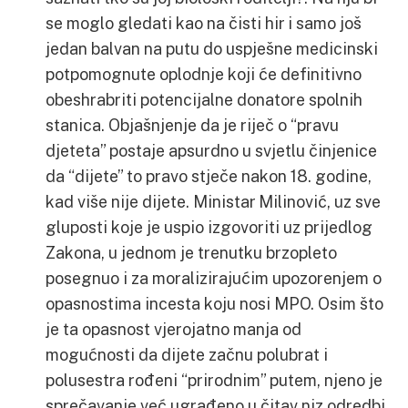
se moglo gledati kao na čisti hir i samo još
jedan balvan na putu do uspješne medicinski
potpomognute oplodnje koji će definitivno
obeshrabriti potencijalne donatore spolnih
stanica. Objašnjenje da je riječ o “pravu
djeteta” postaje apsurdno u svjetlu činjenice
da “dijete” to pravo stječe nakon 18. godine,
kad više nije dijete. Ministar Milinović, uz sve
gluposti koje je uspio izgovoriti uz prijedlog
Zakona, u jednom je trenutku brzopleto
posegnuo i za moralizirajućim upozorenjem o
opasnostima incesta koju nosi MPO. Osim što
je ta opasnost vjerojatno manja od
mogućnosti da dijete začnu polubrat i
polusestra rođeni “prirodnim” putem, njeno je
sprečavanje već ugrađeno u čitav niz odredbi