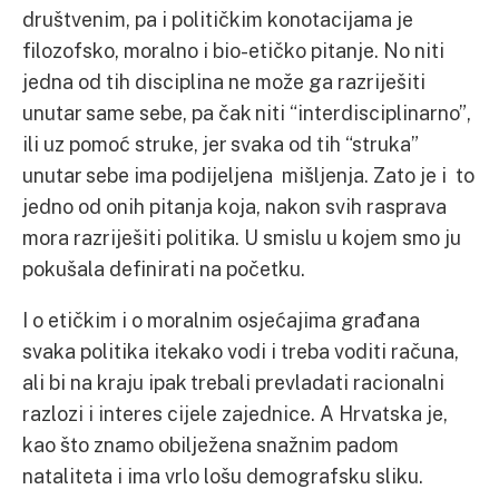
društvenim, pa i političkim konotacijama je
filozofsko, moralno i bio-etičko pitanje. No niti
jedna od tih disciplina ne može ga razriješiti
unutar same sebe, pa čak niti “interdisciplinarno”,
ili uz pomoć struke, jer svaka od tih “struka”
unutar sebe ima podijeljena mišljenja. Zato je i to
jedno od onih pitanja koja, nakon svih rasprava
mora razriješiti politika. U smislu u kojem smo ju
pokušala definirati na početku.
I o etičkim i o moralnim osjećajima građana
svaka politika itekako vodi i treba voditi računa,
ali bi na kraju ipak trebali prevladati racionalni
razlozi i interes cijele zajednice. A Hrvatska je,
kao što znamo obilježena snažnim padom
nataliteta i ima vrlo lošu demografsku sliku.