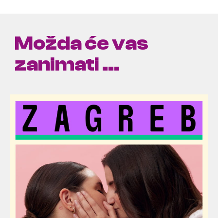
Možda će vas
zanimati ...