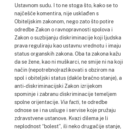
Ustavnom sudu. I to ne stoga što, kako se to
najčešće komentira, nije usklađen s
Obiteljskim zakonom, nego zato što potire
odredbe Zakon o ravnopravnosti spolova i
Zakon o suzbijanju diskriminacije koji ljudska
prava reguliraju kao ustavnu vrednotu i imaju
status organskih zakona. Oba ta zakona kažu
da se žene, kao ni muškarci, ne smije ni na koji
način (nepotrebno)razlikovati s obzirom na
spol i obiteljski status (dakle bračno stanje), a
anti-diskriminacijski Zakon izrijekom
spominje i zabranu diskriminacije temeljem
spolne orijentacije.
Via facti
, te odredbe
odnose se i na usluge i servise koje pružaju
zdravstvene ustanove. Kvazi dilema je li
neplodnost “bolest”, ili neko drugačije stanje,