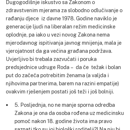
Dugogodišnje iskustvo sa Zakonom o
zdravstvenim mjerama za slobodno odlučivanje o
rađanju djece iz davne 1978. Godine naviklo je
generacije ljudi na liberalan režim medicinske
oplodnje, pa iako u vezi novog Zakona nema
mjerodavnog ispitivanja javnog mnijenja, mala je
vjerojatnost da ga većina građana podržava.
Uvjerljivo bi trebala zazvučati i poruka
predsjednice udruge Roda – da će težak i bolan
put do začeća potrebitim ženama (a valjda i
njihovima partnerima, barem na razini empatije)
ovakvim rješenjem postati još teži i još bolniji.
5. Posljednja, no ne manje sporna odredba
Zakona je ona da osoba rođena uz medicinsku
pomoć nakon 18. godine života ima pravo
saznati tko su joj biološki roditelji?! Na nju bi