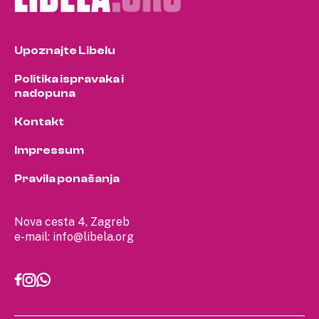
Upoznajte Libelu
Politika ispravaka i
nadopuna
Kontakt
Impressum
Pravila ponašanja
Nova cesta 4, Zagreb
e-mail:
info@libela.org