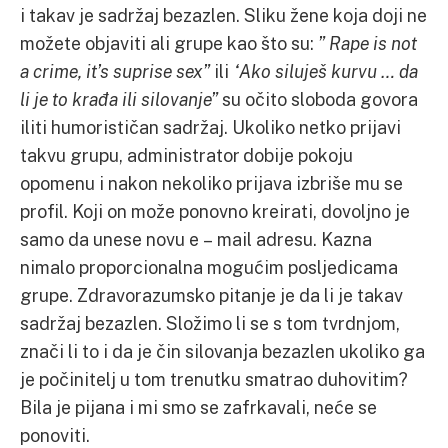
i takav je sadržaj bezazlen. Sliku žene koja doji ne
možete objaviti ali grupe kao što su:
” Rape is not
a crime, it’s suprise sex”
ili
“Ako siluješ kurvu … da
li je to krađa ili silovanje”
su očito sloboda govora
iliti humorističan sadržaj. Ukoliko netko prijavi
takvu grupu, administrator dobije pokoju
opomenu i nakon nekoliko prijava izbriše mu se
profil. Koji on može ponovno kreirati, dovoljno je
samo da unese novu e – mail adresu. Kazna
nimalo proporcionalna mogućim posljedicama
grupe. Zdravorazumsko pitanje je da li je takav
sadržaj bezazlen. Složimo li se s tom tvrdnjom,
znači li to i da je čin silovanja bezazlen ukoliko ga
je počinitelj u tom trenutku smatrao duhovitim?
Bila je pijana i mi smo se zafrkavali, neće se
ponoviti.