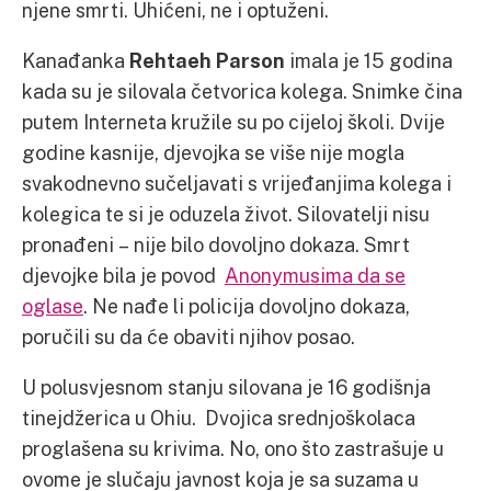
njene smrti. Uhićeni, ne i optuženi.
Kanađanka
Rehtaeh Parson
imala je 15 godina
kada su je silovala četvorica kolega. Snimke čina
putem Interneta kružile su po cijeloj školi. Dvije
godine kasnije, djevojka se više nije mogla
svakodnevno sučeljavati s vrijeđanjima kolega i
kolegica te si je oduzela život. Silovatelji nisu
pronađeni – nije bilo dovoljno dokaza. Smrt
djevojke bila je povod
Anonymusima da se
oglase
. Ne nađe li policija dovoljno dokaza,
poručili su da će obaviti njihov posao.
U polusvjesnom stanju silovana je 16 godišnja
tinejdžerica u Ohiu. Dvojica srednjoškolaca
proglašena su krivima. No, ono što zastrašuje u
ovome je slučaju javnost koja je sa suzama u