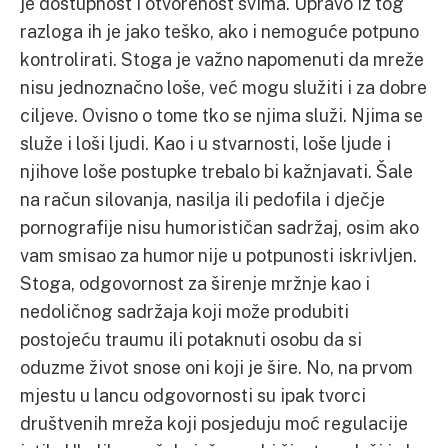
je dostupnost i otvorenost svima. Upravo iz tog
razloga ih je jako teško, ako i nemoguće potpuno
kontrolirati. Stoga je važno napomenuti da mreže
nisu jednoznačno loše, već mogu služiti i za dobre
ciljeve. Ovisno o tome tko se njima služi. Njima se
služe i loši ljudi. Kao i u stvarnosti, loše ljude i
njihove loše postupke trebalo bi kažnjavati. Šale
na račun silovanja, nasilja ili pedofila i dječje
pornografije nisu humorističan sadržaj, osim ako
vam smisao za humor nije u potpunosti iskrivljen.
Stoga, odgovornost za širenje mržnje kao i
nedoličnog sadržaja koji može produbiti
postojeću traumu ili potaknuti osobu da si
oduzme život snose oni koji je šire. No, na prvom
mjestu u lancu odgovornosti su ipak tvorci
društvenih mreža koji posjeduju moć regulacije