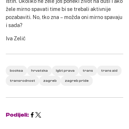
istih. Ukoliko ne žele još poneki život na duši i ako
žele mirno spavati time bi se trebali aktivnije
pozabaviti. No, tko zna – možda oni mirno spavaju
i sada?
Iva Zelić
booksa
hrvatska
lgbt prava
trans
trans aid
transrodnost
zagreb
zagreb pride
Podijeli: