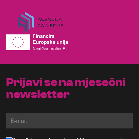
Prijavi se na mjesečni
newsletter