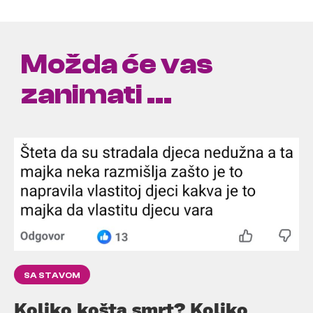
Možda će vas
zanimati ...
SA STAVOM
Koliko košta smrt? Koliko