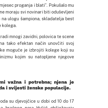
mjesec proganja i blati”. Pokušalo mu
ne moraju svi novinari biti oduševljeni
ao na ulogu šampiona, skladatelja best
e kolega.
radi mnogi zavidni, polovica te scene
na tako efektan način unovčiti svoj
ke moguće je izbrojiti kolege koji su
vinizmu kojim su natopljene njegove
mi važna i potrebna; njena je
 i svijesti ženske populacije.
voda su djevojčice u dobi od 10 do 17
ma bračnog para Huljić obilježavaju