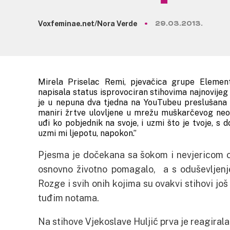
Voxfeminae.net/Nora Verde
29.03.2013.
Mirela Priselac Remi, pjevačica grupe Element
napisala status isprovociran stihovima najnovijeg
je u nepuna dva tjedna na YouTubeu preslušana 
maniri žrtve ulovljene u mrežu muškarčevog neo
uđi ko pobjednik na svoje, i uzmi što je tvoje, s 
uzmi mi ljepotu, napokon.”
Pjesma je dočekana sa šokom i nevjericom o
osnovno životno pomagalo, a s oduševljenj
Rozge i svih onih kojima su ovakvi stihovi još
tuđim notama.
Na stihove Vjekoslave Huljić prva je reagiral