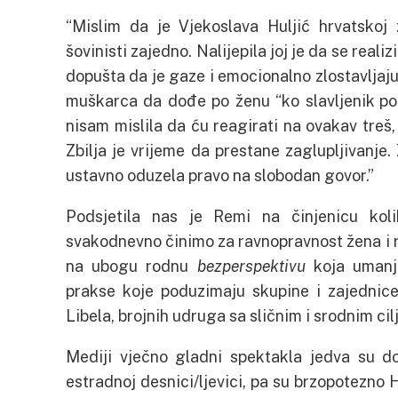
“Mislim da je Vjekoslava Huljić hrvatskoj 
šovinisti zajedno. Nalijepila joj je da se reali
dopušta da je gaze i emocionalno zlostavljaj
muškarca da dođe po ženu “ko slavljenik po
nisam mislila da ću reagirati na ovakav treš,
Zbilja je vrijeme da prestane zaglupljivanje. 
ustavno oduzela pravo na slobodan govor.”
Podsjetila nas je Remi na činjenicu ko
svakodnevno činimo za ravnopravnost žena i r
na ubogu rodnu
bezperspektivu
koja umanju
prakse koje poduzimaju skupine i zajednic
Libela, brojnih udruga sa sličnim i srodnim cil
Mediji vječno gladni spektakla jedva su d
estradnoj desnici/ljevici, pa su brzopotezno Hu