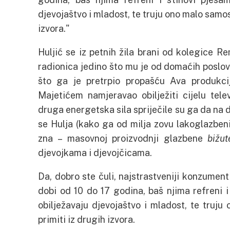
djevojaštvo i mladost, te truju ono malo samos
izvora.
Huljić se iz petnih žila brani od kolegice R
radionica jedino što mu je od domaćih poslo
što ga je pretrpio propašću Ava produk
Majetićem namjeravao obilježiti cijelu tele
druga energetska sila spriječile su ga da na 
se Hulja (kako ga od milja zovu lakoglazbeni
zna – masovnoj proizvodnji glazbene
bižut
djevojkama i djevojčicama.
Da, dobro ste čuli, najstrastveniji konzument
dobi od 10 do 17 godina, baš njima refreni 
obilježavaju djevojaštvo i mladost, te truj
primiti iz drugih izvora.