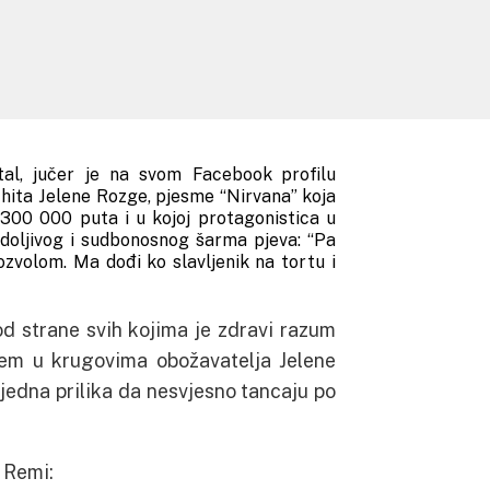
al, jučer je na svom Facebook profilu
 hita Jelene Rozge, pjesme “Nirvana” koja
300 000 puta i u kojoj protagonistica u
doljivog i sudbonosnog šarma pjeva: “Pa
dozvolom. Ma dođi ko slavljenik na tortu i
d strane svih kojima je zdravi razum
em u krugovima obožavatelja Jelene
 jedna prilika da nesvjesno tancaju po
a Remi: