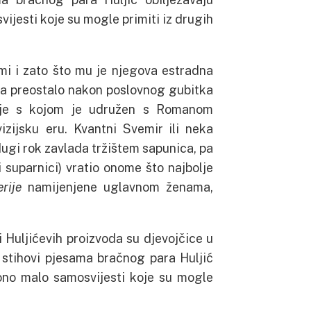
vijesti koje su mogle primiti iz drugih
emi i zato što mu je njegova estradna
va preostalo nakon poslovnog gubitka
cije s kojom je udružen s Romanom
vizijsku eru. Kvantni Svemir ili neka
dugi rok zavlada tržištem sapunica, pa
 suparnici) vratio onome što najbolje
erije
namijenjene uglavnom ženama,
i Huljićevih proizvoda su djevojčice u
i stihovi pjesama bračnog para Huljić
u ono malo samosvijesti koje su mogle