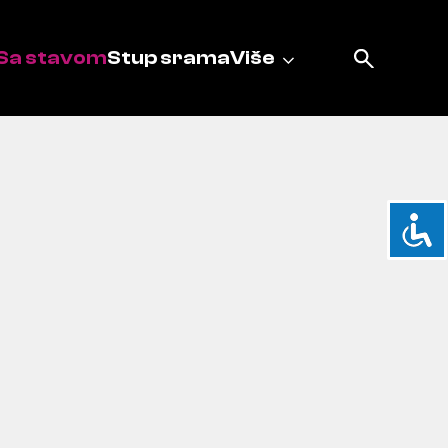
Sa stavom
Stup srama
Više