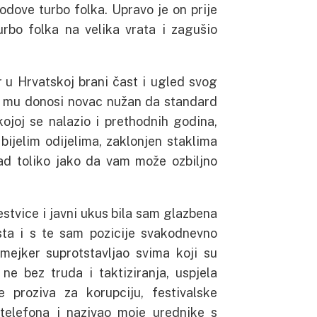
dove turbo folka. Upravo je on prije
urbo folka na velika vrata i zagušio
 u Hrvatskoj brani čast i ugled svog
 mu donosi novac nužan da standard
kojoj se nalazio i prethodnih godina,
bijelim odijelima, zaklonjen staklima
ad toliko jako da vam može ozbiljno
jestvice i javni ukus bila sam glazbena
ta i s te sam pozicije svakodnevno
mejker suprotstavljao svima koji su
ne bez truda i taktiziranja, uspjela
 proziva za korupciju, festivalske
o telefona i nazivao moje urednike s