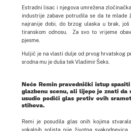
Estradni lisac i njegova umrežena zločinačka
industrije zabave potrudila se da te mlade
najranije dobi, do brzog ulaska u brak, jo
tiranskom odnosu. Za svo to vrijeme obav
pjesme.
Huljić je na vlasti dulje od prvog hrvatskog p
srodna mu je duša tek Vladimir Šeks.
Neće Remin pravednički istup spasiti 
glazbenu scenu, ali lijepo je znati da
usudio podići glas protiv ovih sramot
stihova.
Remi je posudila glas onih kojima stvarala
vokalnih solista nije životna svakodnevica,