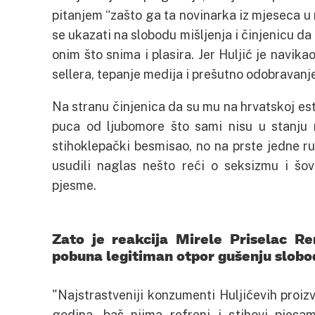
pitanjem “zašto ga ta novinarka iz mjeseca u 
se ukazati na slobodu mišljenja i činjenicu da 
onim što snima i plasira. Jer Huljić je navik
sellera, tepanje medija i prešutno odobravanj
Na stranu činjenica da su mu na hrvatskoj est
puca od ljubomore što sami nisu u stanju 
stihoklepački besmisao, no na prste jedne ru
usudili naglas nešto reći o seksizmu i šo
pjesme.
Zato je reakcija Mirele Priselac Re
pobuna legitiman otpor gušenju sloboda
Najstrastveniji konzumenti Huljićevih proiz
godina, baš njima refreni i stihovi pjesa