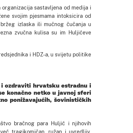
 organizacija sastavljena od medija i
 žene svojim pjesmama intoksicira od
š bržeg izlaska ili mučnog čučanja u
ezna zvučna kulisa su im Huljićeve
redsjednika i HDZ-a, u svijetu politike
i ozdraviti hrvatsku estradnu i
 se konačno netko u javnoj sferi
no ponižavajućih, šovinističkih
štvo bračnog para Huljić i njihovih
 već tragikomičan, ružan i uvredljiv