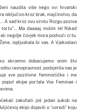
ženi naudila više nego svi hrvatski
zira isključivo kroz brak, majčinstvo, da
u… A sad kroz ovu sirotu Rozgu poziva
 tortu”… Ma daaaaj, molim te! Nikad
 ali negdje čovjek mora podvući crtu.
Žene, ispljuskala bi vas. A Vjekoslavi
liko skromno dobacujemo onim što
odnu ravnopravnost, podsjetila nas je
je sve pozitivne feminističke i ine
e poput ekipe portala Vox Feminae i
jevima.
očekali zakuhati još jedan sukob na
ljićevoj ekipi dojavili o “uvredi” koju