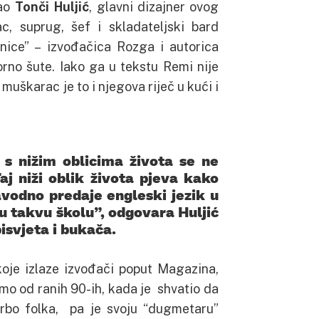
šao
Tonči Huljić
, glavni dizajner ovog
c, suprug, šef i skladateljski bard
nice” – izvođačica Rozga i autorica
orno šute. Iako ga u tekstu Remi nije
muškarac je to i njegova riječ u kući i
 s nižim oblicima života se ne
j niži oblik života pjeva kako
navodno predaje engleski jezik u
o u takvu školu”, odgovara Huljić
isvjeta i bukača.
koje izlaze izvođači poput Magazina,
amo od ranih 90-ih, kada je shvatio da
urbo folka, pa je svoju “dugmetaru”