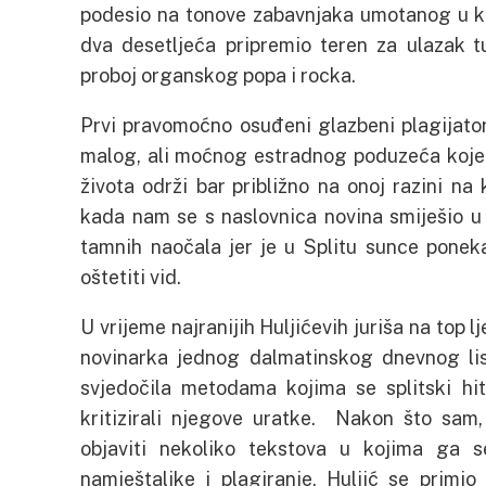
podesio na tonove zabavnjaka umotanog u ko
dva desetljeća pripremio teren za ulazak t
proboj organskog popa i rocka.
Prvi pravomoćno osuđeni glazbeni plagijator
malog, ali moćnog estradnog poduzeća koje
života održi bar približno na onoj razini na 
kada nam se s naslovnica novina smiješio u 
tamnih naočala jer je u Splitu sunce ponek
oštetiti vid.
U vrijeme najranijih Huljićevih juriša na top l
novinarka jednog dalmatinskog dnevnog lis
svjedočila metodama kojima se splitski hit
kritizirali njegove uratke. Nakon što sam, 
objaviti nekoliko tekstova u kojima ga se
namještaljke i plagiranje, Huljić se primi