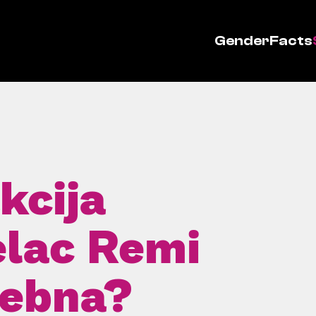
GenderFacts
kcija
elac Remi
rebna?