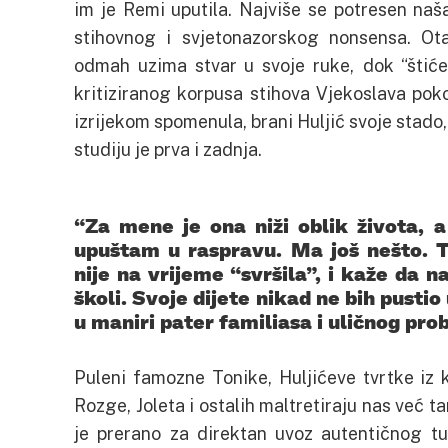
im je Remi uputila. Najviše se potresen na
stihovnog i svjetonazorskog nonsensa. Ota
odmah uzima stvar u svoje ruke, dok “štiće
kritiziranog korpusa stihova Vjekoslava pok
izrijekom spomenula, brani Huljić svoje stado, 
studiju je prva i zadnja.
“Za mene je ona niži oblik života, a
upuštam u raspravu. Ma još nešto. Ta
nije na vrijeme “svršila”, i kaže da 
školi. Svoje dijete nikad ne bih pusti
u maniri pater familiasa i uličnog prob
Puleni famozne Tonike, Huljićeve tvrtke iz 
Rozge, Joleta i ostalih maltretiraju nas već t
je prerano za direktan uvoz autentičnog t