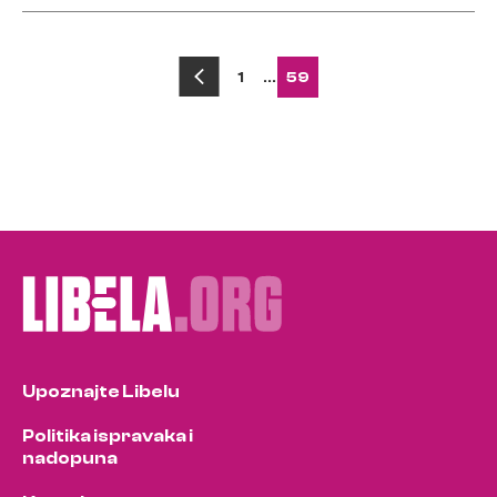
1
…
59
Upoznajte Libelu
Politika ispravaka i
nadopuna