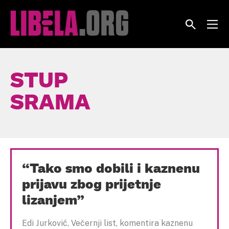
Skip
to
content
STUP
SRAMA
“Tako smo dobili i kaznenu
prijavu zbog prijetnje
lizanjem”
Edi Jurković, Večernji list, komentira kaznenu