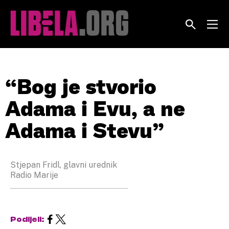
Skip
to
content
“Bog je stvorio
Adama i Evu, a ne
Adama i Stevu”
Stjepan Fridl, glavni urednik
Radio Marije
Podijeli: